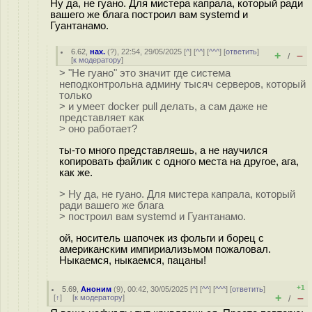
Ну да, не гуано. Для мистера капрала, который ради
вашего же блага построил вам systemd и
Гуантанамо.
6.62
,
нах.
(
?
), 22:54, 29/05/2025 [
^
] [
^^
] [
^^^
] [
ответить
]
+
–
/
[
к модератору
]
> "Не гуано" это значит где система
неподконтрольна админу тысяч серверов, который
только
> и умеет docker pull делать, а сам даже не
представляет как
> оно работает?
ты-то много представляешь, а не научился
копировать файлик с одного места на другое, ага,
как же.
> Ну да, не гуано. Для мистера капрала, который
ради вашего же блага
> построил вам systemd и Гуантанамо.
ой, носитель шапочек из фольги и борец с
американским импириализьмом пожаловал.
Ныкаемся, ныкаемся, пацаны!
+1
5.69
,
Аноним
(
9
), 00:42, 30/05/2025 [
^
] [
^^
] [
^^^
] [
ответить
]
+
–
[
↑
] [
к модератору
]
/