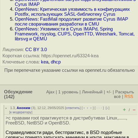
Cyrus IMAP
OpenNews: Критическая уязвимость в конфигурациях
Postfix, использующих SASL-библиотеку Cyrus
OpenNews: FastMail продолжит развитие Cyrus IMAP
после сворачивания разработки в CMU
OpenNews: Уязвимости в Cyrus IMAPd, Spring
Framework, rsyslog, CUPS, OpenTTD, Wireshark, Tomcat,
librsvg и QEMU
Лицензия:
CC BY 3.0
Короткая ссылка: https://opennet.ru/63324-kea
Ключевые слова:
kea
,
dhcp
При перепечатке указание ссылки на opennet.ru обязательно
Обсуждение
Ajax
|
1 уровень
|
Линейный
|
+/-
|
Раскрыть
(142)
всё
|
RSS
1.3
,
Аноним
(
3
), 12:12, 29/05/2025 [
ответить
] [
﹢﹢﹢
] [
· · ·
]
[
↓
]
+
–
/
[
к модератору
]
>с правами root практикуется в дистрибутивах Linux,......,
FreeBSD, NetBSD и OpenBSD.
Справедливости ради, бестпрактикс, в BSD подобные
сервисы принято запускать минимум в чруте, максимум в