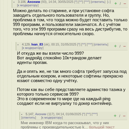
3.106
,
Аноним
(
93
), 14:34, 30/05/2025 [
^
] [
^^
] [
^^^
] [
ответить
]
[
↓
]
+
–
/
[
к модератору
]
Можно делать по старинке, и при установке софта
заводить отдельного пользователя и группу. Но,
проблема в том, что тогда можно будет поставить только
999 программ, и пользователи закончатся. А с учётом
того, что эти 999 программ сразу на весь дистрибутив, то
проблемы начнутся относительно скоро.
4.129
,
Ivan_83
(
ok
), 00:15, 31/05/2025 [
^
] [
^^
] [
^^^
] [
ответить
]
+
–
/
[
к модератору
]
И откуда же вы взяли число 999?
Вот андройд спокойно 10к+рандом делает
иденты прогам.
Да и опять же, не так много софта требует запуска под
отдельным юзером, и некоторые софтины прекрасно
юзают совместно одну учётку.
Потом как вы себе представляете админство тазика у
которого только сервисов 999?
Это в современном то мире где на каждый ping
создают если не виртуалку то докер контейнер.
5.147
,
Аноним
(
117
), 04:14, 01/06/2025 [
^
] [
^^
] [
^^^
]
+
–
/
[
ответить
]
[
к модератору
]
Мне инженер IBM когда-то рассказывал, что у них
проблемы с производительностью k...
большой текст