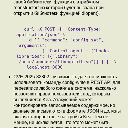
своей библиотеки, функция с атрибутом
"constructor" из которой будет вызвана при
открытии библиотеки функцией dlopen().
   curl -X POST -H "Content-Type: 
application/json" \

    -d '{ "command": "config-set", 
"arguments":

          { "Control-agent": {"hooks-
libraries": [{"library": 
"/home/someuser/libexploit.so"}] }}}' \

CVE-2025-32802 - уязвимость даёт возможность
использовать команду config-write в REST API для
перезаписи любого файла в системе, насколько
позволяют права пользователя, под которым
выполняется Kea. Атакующий может
контролировать записываемое содержимое, но
данные записываются в формате JSON и должны
включать корректные настройки Kea. Тем не
менее, не исключается, что этого может быть