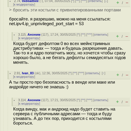
2.74
,
0xdeadbee
(-), 07:04, 30/05/2025 [
^
] [
^^
] [
^^^
] [
ответить
]
[
↓
]
+
–
/
[
к модератору
]
> бросить эти костыли с привилегированными портами
бросайте. я разрешаю, можно на меня ссылаться:
net.ipv4.ip_unprivileged_port_start = 53
3.115
,
Аноним
(
117
), 17:24, 30/05/2025 [
^
] [
^^
] [
^^^
] [
ответить
]
+
–
/
[
к модератору
]
Когда будет дефолтом 0 во всех мейнстримных
дистрибутивах — тогда и будешь разрешения давать.
Так-то я и ядро попатчить могу, но хочется чтобы сразу
хорошо было, а не бегать дефолты семидесятых годов
менять.
2.91
,
Ivan_83
(
ok
), 12:36, 30/05/2025 [
^
] [
^^
] [
^^^
] [
ответить
]
[
↑
]
+
–
/
[
к модератору
]
А ты просто про безопасность в венде или маке или
андройде ничего не знаешь :)
3.114
,
Аноним
(
117
), 17:21, 30/05/2025 [
^
] [
^^
] [
^^^
] [
ответить
]
+
–
/
[
к модератору
]
Когда винду, мак и андроид надо будет ставить на
сервера с публичными адресами — тогда и буду
узнавать. А до тех пор, приходится с костылями
бороться.