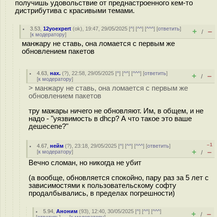
получишь удовольствие от преднастроенного кем-то
дистрибутива с красивыми темами.
3.53
,
12yoexpert
(
ok
), 19:47, 29/05/2025 [
^
] [
^^
] [
^^^
] [
ответить
]
+
–
/
[
к модератору
]
манжару не ставь, она ломается с первым же
обновлением пакетов
4.63
,
нах.
(
?
), 22:58, 29/05/2025 [
^
] [
^^
] [
^^^
] [
ответить
]
+
–
/
[
к модератору
]
> манжару не ставь, она ломается с первым же
обновлением пакетов
тру мажары ничего не обновляют. Им, в общем, и не
надо - "уязвимость в dhcp? А что такое это ваше
дешесепе?"
–1
4.67
,
нейм
(
?
), 23:18, 29/05/2025 [
^
] [
^^
] [
^^^
] [
ответить
]
+
–
[
к модератору
]
/
Вечно сломан, но никогда не убит
(а вообще, обновляется спокойно, пару раз за 5 лет с
зависимостями к пользовательскому софту
продалбывались, в пределах погрешности)
5.94
,
Аноним
(
93
), 12:40, 30/05/2025 [
^
] [
^^
] [
^^^
]
+
–
/