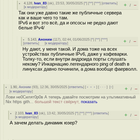
4.128
,
Ivan_83
(
ok
), 23:53, 30/05/2025 [
^
] [
^^
] [
^^^
] [
ответить
]
+
–
/
[
к модератору
]
Так они уже давно такие же публичные сервера
как и ваше чего то там.
IPv6 и вот это всё, да и опсосы не редко дают
белые IPv4/
5.143
,
Аноним
(
117
), 02:44, 01/06/2025 [
^
] [
^^
] [
^^^
]
+
–
/
[
ответить
]
[
к модератору
]
Ну дают, у меня такой. И дома тоже на всех
устройствах публичные IPv6, даже у кофеварки.
Толку-то, если внутри андроида порты слушать
некому? Инкарнацию легендарного ping of death в
линуксах давно починили, а дома вообще фаерволл.
1.90
,
Аноним
(
93
), 12:36, 30/05/2025 [
ответить
] [
﹢﹢﹢
] [
· · ·
]
[
↑
]
+
–
/
[
к модератору
]
Лови не0Cилят0р0в А теперь давайте посмотрим на ультимативный
Nix https gith...
большой текст свёрнут,
показать
2.103
,
Ivan_83
(
ok
), 13:42, 30/05/2025 [
^
] [
^^
] [
^^^
] [
ответить
]
+
–
/
[
к модератору
]
А зачем делать динамик юзер?