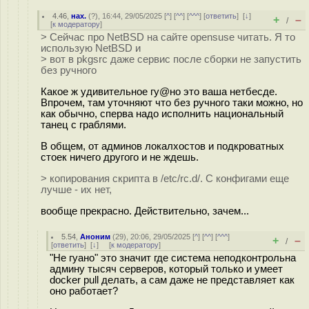
4.46
,
нах.
(
?
), 16:44, 29/05/2025 [
^
] [
^^
] [
^^^
] [
ответить
]
[
↓
]
+
–
/
[
к модератору
]
> Сейчас про NetBSD на сайте opensuse читать. Я то
использую NetBSD и
> вот в pkgsrc даже сервис после сборки не запустить
без ручного
Какое ж удивительное гy@но это ваша нетбесде.
Впрочем, там уточняют что без ручного таки можно, но
как обычно, сперва надо исполнить национальный
танец с граблями.
В общем, от админов локалхостов и подкроватных
стоек ничего другого и не ждешь.
> копирования скрипта в /etc/rc.d/. С конфигами еще
лучше - их нет,
вообще прекрасно. Действительно, зачем...
5.54
,
Аноним
(
29
), 20:06, 29/05/2025 [
^
] [
^^
] [
^^^
]
+
–
/
[
ответить
]
[
↓
] [
к модератору
]
"Не гуано" это значит где система неподконтрольна
админу тысяч серверов, который только и умеет
docker pull делать, а сам даже не представляет как
оно работает?