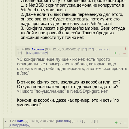
Я ваще нафиг ты тут кривляешься. Просто повторю:
1. в NetBSD скрипт запуска демона не копируется в
/etc/rc.d по-умолчанию.
2. Даже если ты выставишь переменную для этого,
он все равно не будет стартовать, потому что его
надо прописать для автозапуска в /etc/rc.conf
3. Конфиги лежат в pkg/share/examples. Бери оттуда
любой и настраивай под себя. Такого бреда из
описания новости тут точно нет.
–1
4.100
,
Аноним
(
93
), 12:56, 30/05/2025 [
^
] [
^^
] [
^^^
] [
ответить
]
+
–
[
↑
] [
к модератору
]
/
>С конфигами еще лучше - их нет, есть просто
официальные примеры из тарбола, которые надо
открыть и под себя адаптировать, а затем скопировать
в /etc/.
В этих конфигах есть изоляция из коробки или нет?
Откуда пользователь про это должен догадаться?
>Никого "по-умолчанию" в NetBSD/pkgsrc нет
Конфиг из коробки, даже как пример, это и есть "по
умолчанию".
1.20
,
нах.
(
?
), 14:00, 29/05/2025 [
ответить
] [
﹢﹢﹢
] [
· · ·
]
[
↑
]
+
–
/
[
к модератору
]