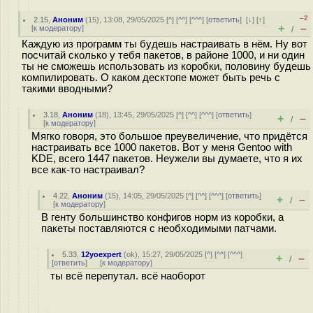
–2
2.15
,
Аноним
(
15
), 13:08, 29/05/2025 [
^
] [
^^
] [
^^^
] [
ответить
]
[
↓
] [
↑
]
+
–
[
к модератору
]
/
Каждую из программ ты будешь настраивать в нём. Ну вот
посчитай сколько у тебя пакетов, в районе 1000, и ни один
ты не сможешь использовать из коробки, половину будешь
компилировать. О каком десктопе может быть речь с
такими вводными?
3.18
,
Аноним
(
18
), 13:45, 29/05/2025 [
^
] [
^^
] [
^^^
] [
ответить
]
+
–
/
[
к модератору
]
Мягко говоря, это большое преувеличение, что придётся
настраивать все 1000 пакетов. Вот у меня Gentoo with
KDE, всего 1447 пакетов. Неужели вы думаете, что я их
все как-то настраивал?
4.22
,
Аноним
(
15
), 14:05, 29/05/2025 [
^
] [
^^
] [
^^^
] [
ответить
]
+
–
/
[
к модератору
]
В генту большинство конфигов норм из коробки, а
пакеты поставляются с необходимыми патчами.
5.33
,
12yoexpert
(
ok
), 15:27, 29/05/2025 [
^
] [
^^
] [
^^^
]
+
–
/
[
ответить
]
[
к модератору
]
ты всё перепутал. всё наоборот