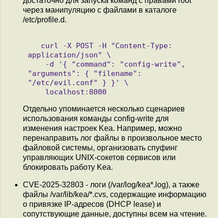
достаточно для запуска команд с правами root
через манипуляцию с файлами в каталоге
/etc/profile.d.
   curl -X POST -H "Content-Type: 
application/json" \

    -d '{ "command": "config-write", 
"arguments": { "filename": 
"/etc/evil.conf" } }' \

Отдельно упоминается несколько сценариев
использования команды config-write для
изменения настроек Kea. Например, можно
перенаправить лог файлы в произвольное место
файловой системы, организовать спуфинг
управляющих UNIX-сокетов сервисов или
блокировать работу Kea.
CVE-2025-32803 - логи (/var/log/kea*.log), а также
файлы /var/lib/kea/*.cvs, содержащие информацию
о привязке IP-адресов (DHCP lease) и
сопутствующие данные, доступны всем на чтение.