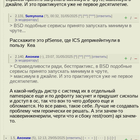
джайле. И это практикуется уже не первое десятилетие.
2.131
,
Sumynona
(
?
), 00:32, 31/05/2025 [
^
] [
^^
] [
^^^
] [
ответить
]
+
–
/
[
к модератору
]
> BSD подобные сервисы принято запускать минимум в
чруте...
Расскажите это pfSense, где ICS деприкейнтнули в
пользу Кеа
2.140
,
Аноним
(
-
), 23:07, 31/05/2025 [
^
] [
^^
] [
^^^
] [
ответить
]
+
–
/
[
к модератору
]
> Справедливости ради, бестпрактикс, в BSD подобные
сервисы принято запускать минимум в чруте,
> максимум в джайле. И это практикуется уже не первое
десятилетие.
А какой-нибудь дистр с системд их в отдельный
namespace еще и по дефолту засунет и придушит сисколы
и доступ в ос, так что вон то чего доброго еще и
обломается. Но все равно, такое себе. Лучше не создавать
проблему чем героически ее решать. А эти зачем-то
наоверинженерили, черти что и сбоку rest(room) api зачем-
то.
1.5
,
Аноним
(
5
), 12:13, 29/05/2025 [
ответить
] [
﹢﹢﹢
] [
· · ·
]
[
↓
] [
↑
]
+
–