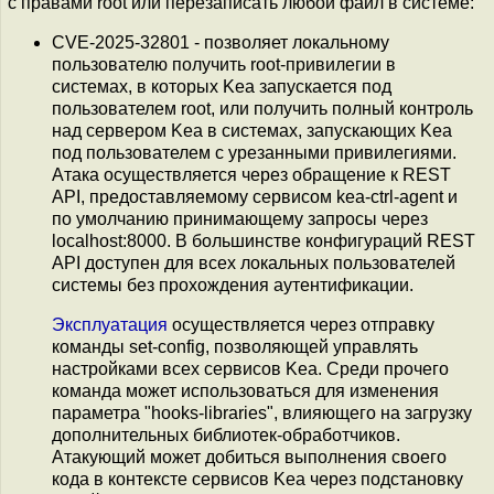
с правами root или перезаписать любой файл в системе:
CVE-2025-32801 - позволяет локальному
пользователю получить root-привилегии в
системах, в которых Kea запускается под
пользователем root, или получить полный контроль
над сервером Kea в системах, запускающих Kea
под пользователем с урезанными привилегиями.
Атака осуществляется через обращение к REST
API, предоставляемому сервисом kea-ctrl-agent и
по умолчанию принимающему запросы через
localhost:8000. В большинстве конфигураций REST
API доступен для всех локальных пользователей
системы без прохождения аутентификации.
Эксплуатация
осуществляется через отправку
команды set-config, позволяющей управлять
настройками всех сервисов Kea. Среди прочего
команда может использоваться для изменения
параметра "hooks-libraries", влияющего на загрузку
дополнительных библиотек-обработчиков.
Атакующий может добиться выполнения своего
кода в контексте сервисов Kea через подстановку