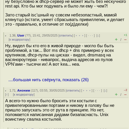
ну безусловно ж dhcp-сервер не может жыть без нескучного
rest api. Кто бы мог подумать и было ли ему - чем?!
Зато старый isc'шный ну совсем небезопастный, мамой
клянутцо (кстати, умеет сбрасывать привиллегии, и делает
это - правильно, в отличие от по(д)делки)
+1
1.36
,
User
(
??
), 15:41, 29/05/2025 [
ответить
] [
﹢﹢﹢
] [
· · ·
]
[
↓
]
+
–
[
к модератору
]
/
Ну, видел бы кто его в живой природе - могло бы быть
проблемой, а так... Вот ms dhcp + dns примерно у всех
крупняков, dhcp-пулы на цисках - видел, dnsmasq на
васянороутерах - нивапрос, выдача адресов из пулов
VPN'ами - тысячи их! А вот kea... неа.
....большая нить свёрнута, показать (26)
–2
1.71
,
Аноним
(
117
), 03:55, 30/05/2025 [
ответить
] [
﹢﹢﹢
] [
· · ·
]
[
↓
]
+
–
[
↑
] [
к модератору
]
/
А всего-то нужно было бросить эти костыли с
привилегированными портами и никому в голову бы не
пришло запускать это от рута в принципе. Но нет,
поломается написанная дидами бизапаснасть. Unix
воинстину свалка костылей.