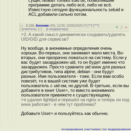
существовал только suid bit, позволявший
программе делать либо всё, либо не всё.
Известную сегодня функциональность setuid и
ACL добавили сильно потом.
5.156
,
Аноним
(
93
), 12:55, 02/06/2025 [
^
] [
^^
] [
^^^
]
+
–
/
[
ответить
]
[
↑
] [
к модератору
]
>2. А какой смысл динамически создавать/удалять
UID/GID для сервисов?
Ну вообще, в анонимные определения очень
хороши. Во-первых, они занимают мало места. Во-
вторых, они прозрачно ложаться на систему. Если у
вас будет захардкожен uid, то он будет именно что
захардкожен. Просто сравните uid www для разных
дистрибутивов, типа alpine, debian - они будут
разные. Имя пользователя - тоже. Если вам особо
повезёт, то в вашей системе уже будет
пользователь с uid-ом, но другой. В-третьих, если вы
добавите в юнит User=, то вместо анонимного
пользователя привяжете к существующему.
>я удалил lighttpd и перешёл на nginx и теперь он под
www работает - в чём тут проблема?
Добавьте User= и пользуйтесь как обычно.
игнорирование участников
|
лог модерирования