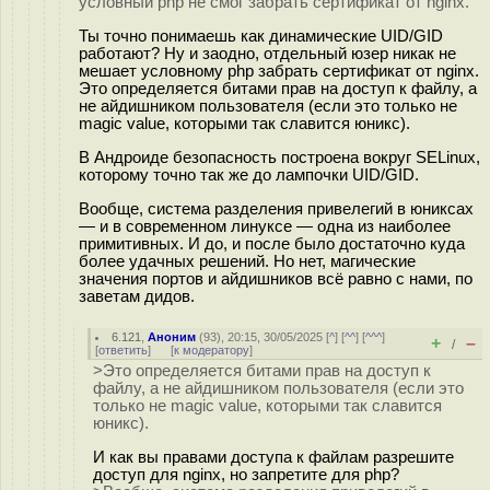
условный php не смог забрать сертификат от nginx.
Ты точно понимаешь как динамические UID/GID
работают? Ну и заодно, отдельный юзер никак не
мешает условному php забрать сертификат от nginx.
Это определяется битами прав на доступ к файлу, а
не айдишником пользователя (если это только не
magic value, которыми так славится юникс).
В Андроиде безопасность построена вокруг SELinux,
которому точно так же до лампочки UID/GID.
Вообще, система разделения привелегий в юниксах
— и в современном линуксе — одна из наиболее
примитивных. И до, и после было достаточно куда
более удачных решений. Но нет, магические
значения портов и айдишников всё равно с нами, по
заветам дидов.
6.121
,
Аноним
(
93
), 20:15, 30/05/2025 [
^
] [
^^
] [
^^^
]
+
–
/
[
ответить
]
[
к модератору
]
>Это определяется битами прав на доступ к
файлу, а не айдишником пользователя (если это
только не magic value, которыми так славится
юникс).
И как вы правами доступа к файлам разрешите
доступ для nginx, но запретите для php?