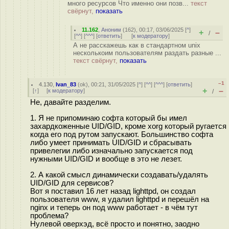
много ресурсов Что именно они позв...
текст
свёрнут,
показать
11.162
,
Аноним
(
162
), 00:17, 03/06/2025 [
^
]
+
–
/
[
^^
] [
^^^
] [
ответить
]
[
к модератору
]
А не расскажешь как в стандартном unix
несколькоим пользователям раздать разные ...
текст свёрнут,
показать
–1
4.130
,
Ivan_83
(
ok
), 00:21, 31/05/2025 [
^
] [
^^
] [
^^^
] [
ответить
]
+
–
[
↑
] [
к модератору
]
/
Не, давайте разделим.
1. Я не припоминаю софта который бы имел
захардкоженные UID/GID, кроме xorg который ругается
когда его под рутом запускают. Большинство софта
либо умеет принимать UID/GID и сбрасывать
привелегии либо изначально запускается под
нужными UID/GID и вообще в это не лезет.
2. А какой смысл динамически создавать/удалять
UID/GID для сервисов?
Вот я поставил 16 лет назад lighttpd, он создал
пользователя www, я удалил lighttpd и перешёл на
nginx и теперь он под www работает - в чём тут
проблема?
Нулевой оверхэд, всё просто и понятно, заодно