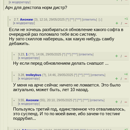
/
[
к модератору
]
Арч для декстопа норм дистр?
+1
2.7
,
Аноним
(
3
), 12:16, 29/05/2025 [
^
] [
^^
] [
^^^
] [
ответить
]
[
↓
]
+
–
[
к модератору
]
/
Если не хочешь разбираться обновление какого софта в
очередной раз поломало тебе всю систему.
Ну зато скиллов наберешь, как какую нибудь самбу
дебажить.
3.23
,
1
(
??
), 14:06, 29/05/2025 [
^
] [
^^
] [
^^^
] [
ответить
]
+
–
/
[
к модератору
]
Ну если перед обновлением делать снапшот ...
+4
3.28
,
trolleybus
(
?
), 14:46, 29/05/2025 [
^
] [
^^
] [
^^^
] [
ответить
]
+
–
[
к модератору
]
/
У меня на арче сейчас ничего не ломается. Это было
актуально, может быть, лет 10 назад.
3.55
,
Аноним
(
55
), 20:10, 29/05/2025 [
^
] [
^^
] [
^^^
] [
ответить
]
+
–
/
[
к модератору
]
Пользуясь третий год, единственное что отваливалось,
это суспенд. И то по моей вине, ибо зачем-то тестинг
подрубил...
+1