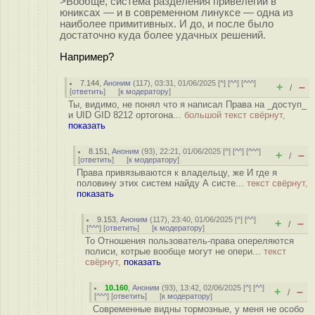
>Вообще, система разделения привелегий в
юниксах — и в современном линуксе — одна из
наиболее примитивных. И до, и после было
достаточно куда более удачных решений.
Например?
7.144
,
Аноним
(
117
), 03:31, 01/06/2025 [
^
] [
^^
] [
^^^
]
+
–
/
[
ответить
]
[
к модератору
]
Ты, видимо, не понял что я написал Права на _доступ_
и UID GID 8212 ортогона...
большой текст свёрнут,
показать
8.151
,
Аноним
(
93
), 22:21, 01/06/2025 [
^
] [
^^
] [
^^^
]
+
–
/
[
ответить
]
[
к модератору
]
Права привязываются к владельцу, же И где я
половину этих систем найду А систе...
текст свёрнут,
показать
9.153
,
Аноним
(
117
), 23:40, 01/06/2025 [
^
] [
^^
]
+
–
/
[
^^^
] [
ответить
]
[
к модератору
]
То Отношения пользователь-права опереляются
полиси, котрые вообще могут не опери...
текст
свёрнут,
показать
10.160
,
Аноним
(
93
), 13:42, 02/06/2025 [
^
] [
^^
]
+
–
/
[
^^^
] [
ответить
]
[
к модератору
]
Современные видны тормозные, у меня не особо