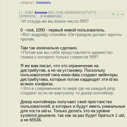
свёрнут,
показать
5.157
,
Аноним
(
93
), 13:00, 02/06/2025 [
^
] [
^^
] [
^^^
]
+
–
/
[
ответить
]
[
к модератору
]
>И откуда же вы взяли число 999?
0 - root, 1000 - первый живой пользователь.
>Вот андройд спокойно 10к+рандом делает иденты
прогам.
Там так изначально сделано.
>Потом как вы себе представляете админство
тазика у которого только сервисов 999?
Я же вам писал, что это ограничение на
дистрибутив, а не на установку. Поскольку
пользователей типа www-data создают мейнтеры
дистрибутива, которые потом хардкодят эти id во
всяких конфигах.
>Это в современном то мире где на каждый ping
создают если не виртуалку то докер контейнер.
Докер контейнеры получают своё простанство
пользователей, в которых и будут иметь уникальные
для хоста uid-ы. Только делать это на уровне
systemd дешевле, так как за раз будет браться 1 uid,
а не 65536.