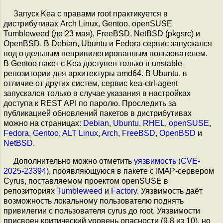
Запуск Kea с правами root практикуется в
дистрибутивах Arch Linux, Gentoo, openSUSE
Tumbleweed (до 23 мая), FreeBSD, NetBSD (pkgsrc) и
OpenBSD. В Debian, Ubuntu и Fedora сервис запускался
под отдельным непривилегированным пользователем.
В Gentoo пакет с Kea доступен только в unstable-
репозитории для архитектуры amd64. В Ubuntu, в
отличие от других систем, сервис kea-ctrl-agent
запускался только в случае указания в настройках
доступа к REST API по паролю. Проследить за
публикацией обновлений пакетов в дистрибутивах
можно на страницах:
Debian
,
Ubuntu
,
RHEL
,
openSUSE
,
Fedora
,
Gentoo
,
ALT Linux
,
Arch
,
FreeBSD
,
OpenBSD
и
NetBSD
.
Дополнительно можно отметить
уязвимость
(
CVE-
2025-23394
), проявляющуюся в пакете с IMAP-сервером
Cyrus, поставляемом проектом openSUSE в
репозиториях
Tumbleweed
и
Factory
. Уязвимость даёт
возможность локальному пользователю поднять
привилегии с пользователя cyrus до root. Уязвимости
присвоен критический уровень опасности (9.8 из 10), но