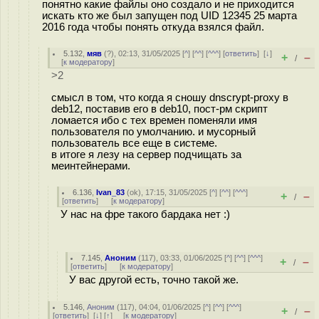
понятно какие файлы оно создало и не приходится
искать кто же был запущен под UID 12345 25 марта
2016 года чтобы понять откуда взялся файл.
5.132
,
мяв
(
?
), 02:13, 31/05/2025 [
^
] [
^^
] [
^^^
] [
ответить
]
[
↓
]
+
–
/
[
к модератору
]
>2
смысл в том, что когда я сношу dnscrypt-proxy в
deb12, поставив его в deb10, пост-рм скрипт
ломается ибо с тех времен поменяли имя
пользователя по умолчанию. и мусорный
пользователь все еще в системе.
в итоге я лезу на сервер подчищать за
меинтейнерами.
6.136
,
Ivan_83
(
ok
), 17:15, 31/05/2025 [
^
] [
^^
] [
^^^
]
+
–
/
[
ответить
]
[
к модератору
]
У нас на фре такого бардака нет :)
7.145
,
Аноним
(
117
), 03:33, 01/06/2025 [
^
] [
^^
] [
^^^
]
+
–
/
[
ответить
]
[
к модератору
]
У вас другой есть, точно такой же.
5.146
,
Аноним
(
117
), 04:04, 01/06/2025 [
^
] [
^^
] [
^^^
]
+
–
/
[
ответить
]
[
↓
] [
↑
] [
к модератору
]