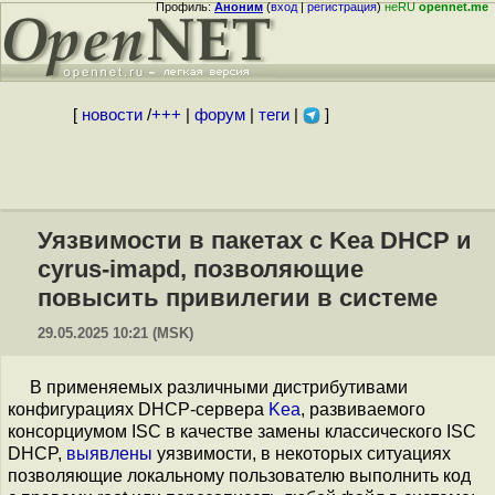
Профиль:
Аноним
(
вход
|
регистрация
)
неRU
opennet.me
[
новости
/
+++
|
форум
|
теги
|
]
Уязвимости в пакетах с Kea DHCP и
cyrus-imapd, позволяющие
повысить привилегии в системе
29.05.2025 10:21 (MSK)
В применяемых различными дистрибутивами
конфигурациях DHCP-сервера
Kea
, развиваемого
консорциумом ISC в качестве замены классического ISC
DHCP,
выявлены
уязвимости, в некоторых ситуациях
позволяющие локальному пользователю выполнить код