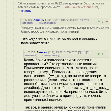
Сбрасывать привилегии 8212 это доверять безопасность
тем же самым программист...
большой текст свёрнут,
показать
6.150
,
Аноним
(
150
), 16:57, 01/06/2025 [
^
] [
^^
] [
^^^
]
+
–
/
[
ответить
]
[
к модератору
]
>вернуться в то сладкое время, когда в юниксах не
было вообще никаких привилегий
Это когда же в UNIX не было root и обычных
пользователей?
7.152
,
Аноним
(
117
), 23:27, 01/06/2025 [
^
] [
^^
] [
^^^
]
+
–
/
[
ответить
]
[
к модератору
]
Каким боком пользователи относятся к
привилегиям? Это ортогональные понятия.
Привилегии описывают _что_ можно, но не
говорят _кому_. Пользователь определяет
идентичность (== _кто_), но ничего не говорит о
разрешениях (если только это не юникс с его
волшебными значениями, как пример плохого
дизайна). Для того чтобы связать _что_ и _кому_
используются полиси. На примере юникса: биты
доступа к файлам это пример (пусть и очень
примитивных) полиси.
Так вот, в ранних релизах юникса из привилегий