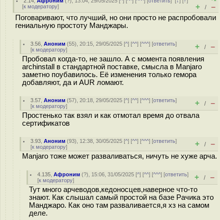
2.14
,
Афроним
(
?
), 13:04, 29/05/2025 [
^
] [
^^
] [
^^^
] [
ответить
]
[
↓
] [
↑
]
+
–
[
к модератору
]
/
Поговаривают, что лучший, но они просто не распробовали
гениальную простоту Манджары.
3.56
,
Аноним
(
55
), 20:15, 29/05/2025 [
^
] [
^^
] [
^^^
] [
ответить
]
+
–
/
[
к модератору
]
Пробовал когда-то, не зашло. А с момента появления
archinstall в стандартной поставке, смысла в Manjaro
заметно поубавилось. Её изменения только гемора
добавляют, да и AUR ломают.
3.57
,
Аноним
(
57
), 20:18, 29/05/2025 [
^
] [
^^
] [
^^^
] [
ответить
]
+
–
/
[
к модератору
]
Простенько так взял и как отмотал время до отвала
сертификатов
3.93
,
Аноним
(
93
), 12:38, 30/05/2025 [
^
] [
^^
] [
^^^
] [
ответить
]
+
–
/
[
к модератору
]
Manjaro тоже может разваливаться, ничуть не хуже арча.
4.135
,
Афроним
(
?
), 15:06, 31/05/2025 [
^
] [
^^
] [
^^^
] [
ответить
]
+
–
/
[
к модератору
]
Тут много арчеводов,кедоносцев,наверное что-то
знают. Как слышал самый простой на базе Рачика это
Манджаро. Как оно там разваливается,я хз на самом
деле.