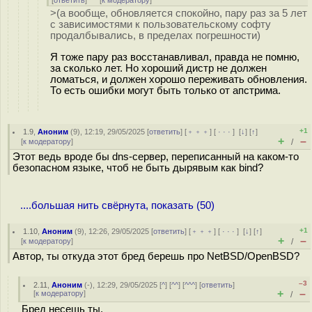
[
ответить
]
[
к модератору
]
>(а вообще, обновляется спокойно, пару раз за 5 лет
с зависимостями к пользовательскому софту
продалбывались, в пределах погрешности)
Я тоже пару раз восстанавливал, правда не помню,
за сколько лет. Но хороший дистр не должен
ломаться, и должен хорошо переживать обновления.
То есть ошибки могут быть только от апстрима.
+1
1.9
,
Аноним
(
9
), 12:19, 29/05/2025 [
ответить
] [
﹢﹢﹢
] [
· · ·
]
[
↓
] [
↑
]
+
–
[
к модератору
]
/
Этот ведь вроде бы dns-сервер, переписанный на каком-то
безопасном языке, чтоб не быть дырявым как bind?
....большая нить свёрнута, показать (50)
+1
1.10
,
Аноним
(
9
), 12:26, 29/05/2025 [
ответить
] [
﹢﹢﹢
] [
· · ·
]
[
↓
] [
↑
]
+
–
[
к модератору
]
/
Автор, ты откуда этот бред берешь про NetBSD/OpenBSD?
–3
2.11
,
Аноним
(
-
), 12:29, 29/05/2025 [
^
] [
^^
] [
^^^
] [
ответить
]
+
–
[
к модератору
]
/
Бред несешь ты.