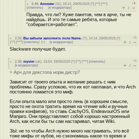
–1
6.48
,
Аноним
(
15
), 18:13, 29/05/2025 [
^
] [
^^
] [
^^^
]
+
–
[
ответить
]
[
к модератору
]
/
Правда, что ли? Хуже пакетов, чем в арче, ты не
найдёшь. И это те самые ребята, которые
"собирается=работает".
+1
2.24
,
Вы забыли заполнить поле Name.
(
?
), 14:14, 29/05/2025 [
^
]
+
–
[
^^
] [
^^^
] [
ответить
]
[
↑
] [
к модератору
]
/
Slackware получше будет.
+1
2.38
,
myster
(
ok
), 15:54, 29/05/2025 [
^
] [
^^
] [
^^^
] [
ответить
]
+
–
[
к модератору
]
/
> Арч для декстопа норм дистр?
Зависит от твоего опыта и желание решать с ним
проблемы. Сразу успокою, что их кот наплакал, и что Arch
постоянно ломается это миф.
Если опыта мало или просто лень (в хорошем смысле,
просто не охота тратить время на чтение wiki и ручные
правки конфигов), то ставь CachyOS, EndeavourOS или
Manjaro. Они представляют собой хорошо настроенный
Arch, как если бы ты сам настаривал, читая Wiki.
ЗЫ: не то чтобы Arch нужно много настраивать, это всё
тоже мифы от нубов, но сэкономишь какое-то время и