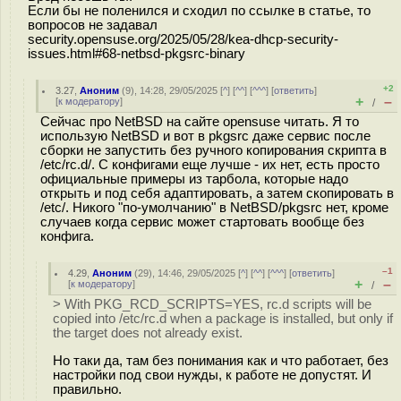
Если бы не поленился и сходил по ссылке в статье, то
вопросов не задавал
security.opensuse.org/2025/05/28/kea-dhcp-security-
issues.html#68-netbsd-pkgsrc-binary
+2
3.27
,
Аноним
(
9
), 14:28, 29/05/2025 [
^
] [
^^
] [
^^^
] [
ответить
]
+
–
[
к модератору
]
/
Сейчас про NetBSD на сайте opensuse читать. Я то
использую NetBSD и вот в pkgsrc даже сервис после
сборки не запустить без ручного копирования скрипта в
/etc/rc.d/. С конфигами еще лучше - их нет, есть просто
официальные примеры из тарбола, которые надо
открыть и под себя адаптировать, а затем скопировать в
/etc/. Никого "по-умолчанию" в NetBSD/pkgsrc нет, кроме
случаев когда сервис может стартовать вообще без
конфига.
–1
4.29
,
Аноним
(
29
), 14:46, 29/05/2025 [
^
] [
^^
] [
^^^
] [
ответить
]
+
–
[
к модератору
]
/
> With PKG_RCD_SCRIPTS=YES, rc.d scripts will be
copied into /etc/rc.d when a package is installed, but only if
the target does not already exist.
Но таки да, там без понимания как и что работает, без
настройки под свои нужды, к работе не допустят. И
правильно.