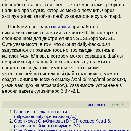
он необоснованно завышен, так как для атаки требуется
наличие прав cyrus, которые можно получить через
эксплуатацию какой-то иной уязвимости в cyrus-imapd.
Проблема вызвана
ошибкой
при работе с
символическими ссылками в скрипте daily-backup.sh,
специфичном для дистрибутивов SUSE/openSUSE.
Суть уязвимости в том, что скрипт daily-backup.sh
запускается с правами root, но производит запись в
каталог /var/lib/imap, в котором может создавать файлы
непривилегированный пользователь cyrus. Атака
сводится к созданию символической ссылки,
указывающей на системный файл (например, можно
создать символическую ссылку /var/lib/imap/mailboxes.txt,
указывающую на /etc/shadow). Уязвимость устранена в
версии пакета cyrus-imapd 3.8.4-2.1.
+
–
исправить
/
+7
Главная ссылка к новости
(
https://security.opensuse.org/...
)
OpenNews: Опубликован DHCP-сервер Kea 1.6,
развиваемый консорциумом ISC
OpenNews: Удаленный запуск кода злоумышленником в