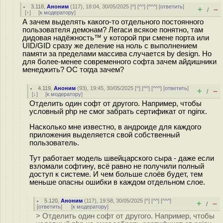
3.118
,
Аноним
(
117
), 18:04, 30/05/2025 [
^
] [
^^
] [
^^^
] [
ответить
]
+
–
/
[
↑
] [
к модератору
]
А зачем выделять какого-то отдельного постоянного
пользователя демонам? Легаси всякое понятно, там
дидовая надёжность™ у которой при смене порта или
UID/GID сразу же деление на ноль с выполнением
памяти за пределами массива случается by design. Но
для более-менее современного софта зачем айдишники
менеджить? ОС тогда зачем?
4.119
,
Аноним
(
93
), 19:45, 30/05/2025 [
^
] [
^^
] [
^^^
] [
ответить
]
+
–
/
[
↓
] [
к модератору
]
Отделить один софт от другого. Например, чтобы
условный php не смог забрать сертификат от nginx.
Насколько мне известно, в андроиде для каждого
приложения выделяется свой собственный
пользователь.
Тут работает модель швейцарского сыра - даже если
взломали софтину, всё равно не получили полный
доступ к системе. И чем больше слоёв будет, тем
меньше опасны ошибки в каждом отдельном слое.
5.120
,
Аноним
(
117
), 19:58, 30/05/2025 [
^
] [
^^
] [
^^^
]
+
–
/
[
ответить
]
[
к модератору
]
> Отделить один софт от другого. Например, чтобы