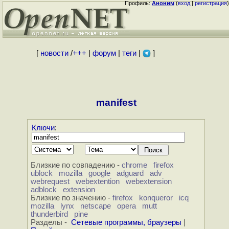
Профиль:
Аноним
(
вход
|
регистрация
)
[
новости
/
+++
|
форум
|
теги
|
]
manifest
Ключи
:
Близкие по совпадению -
chrome
firefox
ublock
mozilla
google
adguard
adv
webrequest
webextention
webextension
adblock
extension
Близкие по значению -
firefox
konqueror
icq
mozilla
lynx
netscape
opera
mutt
thunderbird
pine
Разделы -
Сетевые программы, браузеры
|