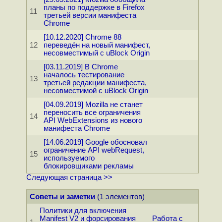
планы по поддержке в Firefox
11
третьей версии манифеста
Chrome
[10.12.2020] Chrome 88
12
переведён на новый манифест,
несовместимый с uBlock Origin
[03.11.2019] В Chrome
началось тестирование
13
третьей редакции манифеста,
несовместимой с uBlock Origin
[04.09.2019] Mozilla не станет
переносить все ограничения
14
API WebExtensions из нового
манифеста Chrome
[14.06.2019] Google обосновал
ограничение API webRequest,
15
используемого
блокировщиками рекламы
Следующая страница >>
Советы и заметки
(1 элементов)
Политики для включения
Manifest V2 и форсирования
Работа с