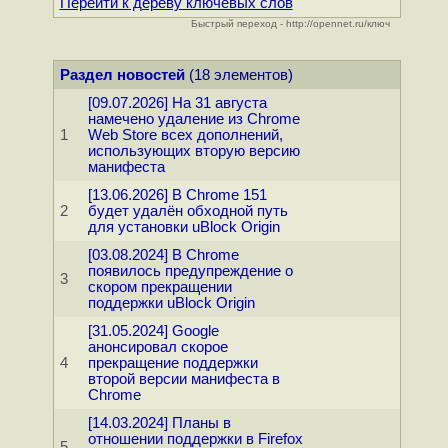
Перейти к дереву ключевых слов
Быстрый переход - http://opennet.ru/ключ
Раздел новостей
(18 элементов)
[09.07.2026] На 31 августа
намечено удаление из Chrome
1
Web Store всех дополнений,
использующих вторую версию
манифеста
[13.06.2026] В Chrome 151
2
будет удалён обходной путь
для установки uBlock Origin
[03.08.2024] В Chrome
появилось предупреждение о
3
скором прекращении
поддержки uBlock Origin
[31.05.2024] Google
анонсировал скорое
4
прекращение поддержки
второй версии манифеста в
Chrome
[14.03.2024] Планы в
отношении поддержки в Firefox
5