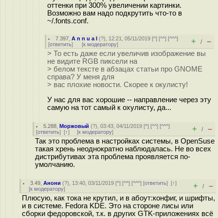
оттенки при 300% увеличении картинки.
Возможно вам надо подкрутить что-то в
~/.fonts.conf.
7.397
,
A n n u a l
(
?
), 12:21, 05/11/2019 [
^
] [
^^
] [
^^^
]
+
–
/
[
ответить
]
[
к модератору
]
> То есть даже если увеличив изображение вы
не видите RGB пиксели на
> белом тексте в абзацах статьи про GNOME
справа? У меня для
> вас плохие новости. Скорее к окулисту!
У нас для вас хорошие -- направление через эту
самую на тот самый к оxулисту, да...
5.288
,
Моржовый
(
?
), 03:43, 04/11/2019 [
^
] [
^^
] [
^^^
]
+
–
/
[
ответить
]
[
↑
] [
к модератору
]
Так это проблема в настройках системы, в OpenSuse
такая хрень неоднократно наблюдалась. Не во всех
дистрибутивах эта проблема проявляется по-
умолчанию.
3.49
,
Анони
(
?
), 13:40, 03/11/2019 [
^
] [
^^
] [
^^^
] [
ответить
]
[
↑
]
+
–
/
[
к модератору
]
Плюсую, как тока не крутил, и в абоут:конфиг, и шрифты,
и в системе. Fedora KDE. Это на стороне лисы или
сборки федоровской, т.к. в других GTK-приложениях всё