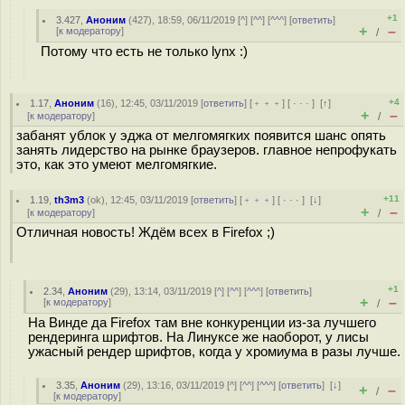
+1
3.427
,
Аноним
(
427
), 18:59, 06/11/2019 [
^
] [
^^
] [
^^^
] [
ответить
]
+
–
[
к модератору
]
/
Потому что есть не только lynx :)
+4
1.17
,
Аноним
(
16
), 12:45, 03/11/2019 [
ответить
] [
﹢﹢﹢
] [
· · ·
]
[
↑
]
+
–
[
к модератору
]
/
забанят ублок у эджа от мелгомягких появится шанс опять
занять лидерство на рынке браузеров. главное непрофукать
это, как это умеют мелгомягкие.
+11
1.19
,
th3m3
(
ok
), 12:45, 03/11/2019 [
ответить
] [
﹢﹢﹢
] [
· · ·
]
[
↓
]
+
–
[
к модератору
]
/
Отличная новость! Ждём всех в Firefox ;)
+1
2.34
,
Аноним
(
29
), 13:14, 03/11/2019 [
^
] [
^^
] [
^^^
] [
ответить
]
+
–
[
к модератору
]
/
На Винде да Firefox там вне конкуренции из-за лучшего
рендеринга шрифтов. На Линуксе же наоборот, у лисы
ужасный рендер шрифтов, когда у хромиума в разы лучше.
3.35
,
Аноним
(
29
), 13:16, 03/11/2019 [
^
] [
^^
] [
^^^
] [
ответить
]
[
↓
]
+
–
/
[
к модератору
]