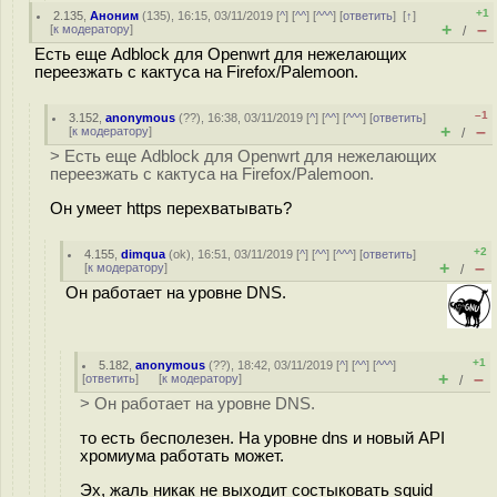
+1
2.135
,
Аноним
(
135
), 16:15, 03/11/2019 [
^
] [
^^
] [
^^^
] [
ответить
]
[
↑
]
+
–
[
к модератору
]
/
Есть еще Adblock для Openwrt для нежелающих
переезжать с кактуса на Firefox/Palemoon.
–1
3.152
,
anonymous
(
??
), 16:38, 03/11/2019 [
^
] [
^^
] [
^^^
] [
ответить
]
+
–
[
к модератору
]
/
> Есть еще Adblock для Openwrt для нежелающих
переезжать с кактуса на Firefox/Palemoon.
Он умеет https перехватывать?
+2
4.155
,
dimqua
(
ok
), 16:51, 03/11/2019 [
^
] [
^^
] [
^^^
] [
ответить
]
+
–
[
к модератору
]
/
Он работает на уровне DNS.
+1
5.182
,
anonymous
(
??
), 18:42, 03/11/2019 [
^
] [
^^
] [
^^^
]
+
–
[
ответить
]
[
к модератору
]
/
> Он работает на уровне DNS.
то есть бесполезен. На уровне dns и новый API
хромиума работать может.
Эх, жаль никак не выходит состыковать squid