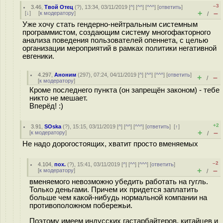
–3
3.46
,
Твой Отец
(
?
), 13:34, 03/11/2019 [
^
] [
^^
] [
^^^
] [
ответить
]
+
–
[
↓
] [
к модератору
]
/
Уже хочу стать гендерно-нейтральным системным
программистом, создающим систему многофакторного
анализа поведения пользователей опеннета, с целью
организации мероприятий в рамках политики негативной
евгеники.
4.297
,
Аноним
(
297
), 07:24, 04/11/2019 [
^
] [
^^
] [
^^^
] [
ответить
]
+
–
/
[
к модератору
]
Кроме последнего пункта (он запрещён законом) - тебе
никто не мешает.
Вперёд! :)
+2
3.91
,
SOska
(
?
), 15:15, 03/11/2019 [
^
] [
^^
] [
^^^
] [
ответить
]
[
↑
]
+
–
[
к модератору
]
/
Не надо дорогостоящих, хватит просто вменяемых
–2
4.104
,
пох.
(
?
), 15:41, 03/11/2019 [
^
] [
^^
] [
^^^
] [
ответить
]
+
–
[
к модератору
]
/
вменяемого невозможно убедить работать на гугль.
Только деньгами. Причем их придется заплатить
больше чем какой-нибудь нормальной компании на
противоположном побережьи.
Поэтому имеем индусских гастарбайтеров, китайцев и