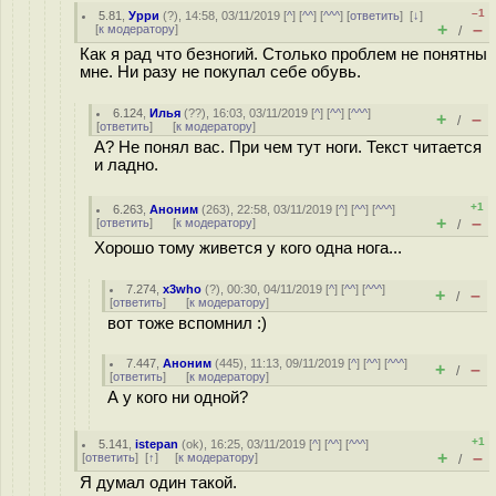
–1
5.81
,
Урри
(
?
), 14:58, 03/11/2019 [
^
] [
^^
] [
^^^
] [
ответить
]
[
↓
]
+
–
[
к модератору
]
/
Как я рад что безногий. Столько проблем не понятны
мне. Ни разу не покупал себе обувь.
6.124
,
Илья
(
??
), 16:03, 03/11/2019 [
^
] [
^^
] [
^^^
]
+
–
/
[
ответить
]
[
к модератору
]
А? Не понял вас. При чем тут ноги. Текст читается
и ладно.
+1
6.263
,
Аноним
(
263
), 22:58, 03/11/2019 [
^
] [
^^
] [
^^^
]
+
–
[
ответить
]
[
к модератору
]
/
Хорошо тому живется у кого одна нога...
7.274
,
x3who
(
?
), 00:30, 04/11/2019 [
^
] [
^^
] [
^^^
]
+
–
/
[
ответить
]
[
к модератору
]
вот тоже вспомнил :)
7.447
,
Аноним
(
445
), 11:13, 09/11/2019 [
^
] [
^^
] [
^^^
]
+
–
/
[
ответить
]
[
к модератору
]
А у кого ни одной?
+1
5.141
,
istepan
(
ok
), 16:25, 03/11/2019 [
^
] [
^^
] [
^^^
]
+
–
[
ответить
]
[
↑
] [
к модератору
]
/
Я думал один такой.