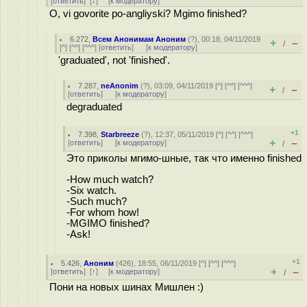
[
ответить
]
[
↓
] [
к модератору
]
O, vi govorite po-angliyski? Mgimo finished?
6.272
,
Всем Анонимам Аноним
(
?
), 00:18, 04/11/2019
+
–
/
[
^
] [
^^
] [
^^^
] [
ответить
]
[
к модератору
]
'graduated', not 'finished'.
7.287
,
neAnonim
(
?
), 03:09, 04/11/2019 [
^
] [
^^
] [
^^^
]
+
–
/
[
ответить
]
[
к модератору
]
degraduated
+1
7.398
,
Starbreeze
(
?
), 12:37, 05/11/2019 [
^
] [
^^
] [
^^^
]
+
–
[
ответить
]
[
к модератору
]
/
Это приколы мгимо-шные, так что именно finished
-How much watch?
-Six watch.
-Such much?
-For whom how!
-MGIMO finished?
-Ask!
+1
5.426
,
Аноним
(
426
), 18:55, 06/11/2019 [
^
] [
^^
] [
^^^
]
+
–
[
ответить
]
[
↑
] [
к модератору
]
/
Пони на новых шинах Мишлен :)