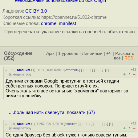
невозможным использование uBlock Origin
Лицензия:
CC BY 3.0
Короткая ссылка: https://opennet.ru/51802-chrome
Ключевые слова:
chrome
,
manifest
При перепечатке указание ссылки на opennet.ru обязательно
Обсуждение
Ajax
|
1 уровень
|
Линейный
|
+/-
|
Раскрыть
(352)
всё
|
RSS
+62
1.1
,
Аноним
(
1
), 11:50, 03/11/2019 [
ответить
] [
﹢﹢﹢
] [
· · ·
]
[
↓
]
+
–
[
к модератору
]
/
Другими словами Google приступил к третьей стадии
собственных похорон. Поприветствуйте их.
Очень жаль что все остальные "хромоноги" повторяют за
ними эту ошибку.
....большая нить свёрнута, показать (67)
+52
1.4
,
Аноним
(
-
), 11:57, 03/11/2019 [
ответить
] [
﹢﹢﹢
] [
· · ·
]
[
↓
] [
↑
]
+
–
[
к модератору
]
/
Сегодня браузер без ublock нужен только совсем тупым.