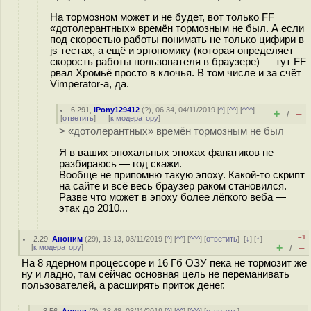
На тормозном может и не будет, вот только FF
«дотолерантных» времён тормозным не был. А если
под скоростью работы понимать не только цифири в
js тестах, а ещё и эргономику (которая определяет
скорость работы пользователя в браузере) — тут FF
рвал Хромьё просто в клочья. В том числе и за счёт
Vimperator-а, да.
6.291
,
iPony129412
(
?
), 06:34, 04/11/2019 [
^
] [
^^
] [
^^^
]
+
–
/
[
ответить
]
[
к модератору
]
> «дотолерантных» времён тормозным не был
Я в ваших эпохальных эпохах фанатиков не
разбираюсь — год скажи.
Вообще не припомню такую эпоху. Какой-то скрипт
на сайте и всё весь браузер раком становился.
Разве что может в эпоху более лёгкого веба —
этак до 2010...
–1
2.29
,
Аноним
(
29
), 13:13, 03/11/2019 [
^
] [
^^
] [
^^^
] [
ответить
]
[
↓
] [
↑
]
+
–
[
к модератору
]
/
На 8 ядерном процессоре и 16 Гб ОЗУ пека не тормозит же
ну и ладно, там сейчас основная цель не переманивать
пользователей, а расширять приток денег.