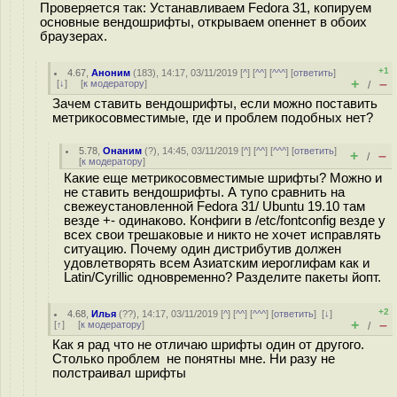
Проверяется так: Устанавливаем Fedora 31, копируем
основные вендошрифты, открываем опеннет в обоих
браузерах.
+1
4.67
,
Аноним
(
183
), 14:17, 03/11/2019 [
^
] [
^^
] [
^^^
] [
ответить
]
+
–
[
↓
] [
к модератору
]
/
Зачем ставить вендошрифты, если можно поставить
метрикосовместимые, где и проблем подобных нет?
5.78
,
Онаним
(
?
), 14:45, 03/11/2019 [
^
] [
^^
] [
^^^
] [
ответить
]
+
–
/
[
к модератору
]
Какие еще метрикосовместимые шрифты? Можно и
не ставить вендошрифты. А тупо сравнить на
свежеустановленной Fedora 31/ Ubuntu 19.10 там
везде +- одинаково. Конфиги в /etc/fontconfig везде у
всех свои трешаковые и никто не хочет исправлять
ситуацию. Почему один дистрибутив должен
удовлетворять всем Азиатским иероглифам как и
Latin/Cyrillic одновременно? Разделите пакеты йопт.
+2
4.68
,
Илья
(
??
), 14:17, 03/11/2019 [
^
] [
^^
] [
^^^
] [
ответить
]
[
↓
]
+
–
[
↑
] [
к модератору
]
/
Как я рад что не отличаю шрифты один от другого.
Столько проблем не понятны мне. Ни разу не
полстраивал шрифты