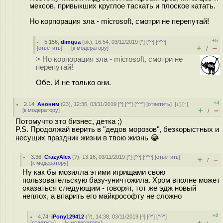
мексов, привыкших круглое таскать и плоское катать.
Но корпорация зла - microsoft, смотри не перепутай!
+5
5.156
,
dimqua
(
ok
), 16:54, 03/11/2019 [
^
] [
^^
] [
^^^
]
+
–
[
ответить
]
[
к модератору
]
/
> Но корпорация зла - microsoft, смотри не
перепутай!
Обе. И не только они.
+4
2.14
,
Аноним
(
23
), 12:36, 03/11/2019 [
^
] [
^^
] [
^^^
] [
ответить
]
[
↓
] [
↑
]
+
–
[
к модератору
]
/
Потомучто это бизнес, детка ;)
P.S. Продолжай верить в "дедов морозов", безкорыстных и
несущих праздник жизни в твою жизнь 😂
3.36
,
CrazyAlex
(
?
), 13:16, 03/11/2019 [
^
] [
^^
] [
^^^
] [
ответить
]
+
–
/
[
к модератору
]
Ну как бы мозилла этими игрищами свою
пользовательскую базу-уничтожила. Хром вполне может
оказаться следующим - говорят, тот же эдж новый
неплох, а впарить его майкрософту не сложно
+2
4.74
,
iPony129412
(
?
), 14:38, 03/11/2019 [
^
] [
^^
] [
^^^
]
+
–
[
ответить
]
[
к модератору
]