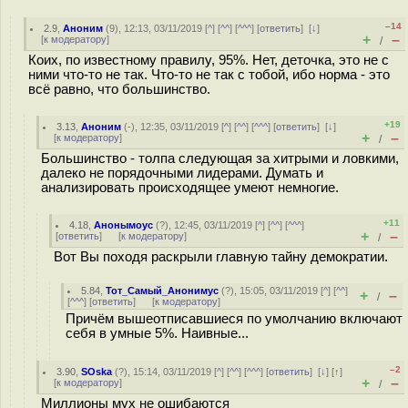
–14
2.9
,
Аноним
(
9
), 12:13, 03/11/2019 [
^
] [
^^
] [
^^^
] [
ответить
]
[
↓
]
+
–
[
к модератору
]
/
Коих, по известному правилу, 95%. Нет, деточка, это не с
ними что-то не так. Что-то не так с тобой, ибо норма - это
всё равно, что большинство.
+19
3.13
,
Аноним
(
-
), 12:35, 03/11/2019 [
^
] [
^^
] [
^^^
] [
ответить
]
[
↓
]
+
–
[
к модератору
]
/
Большинство - толпа следующая за хитрыми и ловкими,
далеко не порядочными лидерами. Думать и
анализировать происходящее умеют немногие.
+11
4.18
,
Анонымоус
(
?
), 12:45, 03/11/2019 [
^
] [
^^
] [
^^^
]
+
–
[
ответить
]
[
к модератору
]
/
Вот Вы походя раскрыли главную тайну демократии.
5.84
,
Тот_Самый_Анонимус
(
?
), 15:05, 03/11/2019 [
^
] [
^^
]
+
–
/
[
^^^
] [
ответить
]
[
к модератору
]
Причём вышеотписавшиеся по умолчанию включают
себя в умные 5%. Наивные...
–2
3.90
,
SOska
(
?
), 15:14, 03/11/2019 [
^
] [
^^
] [
^^^
] [
ответить
]
[
↓
] [
↑
]
+
–
[
к модератору
]
/
Миллионы мух не ошибаются