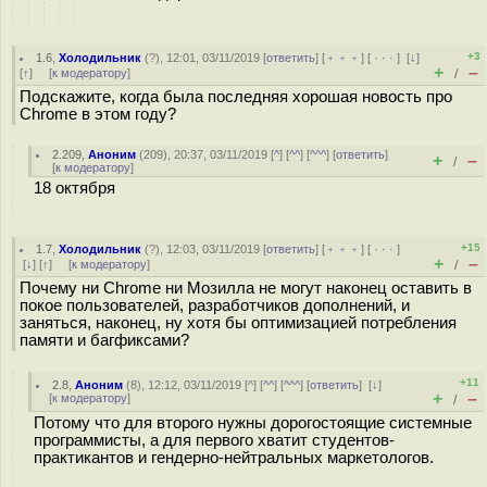
+3
1.6
,
Холодильник
(
?
), 12:01, 03/11/2019 [
ответить
] [
﹢﹢﹢
] [
· · ·
]
[
↓
]
+
–
[
↑
] [
к модератору
]
/
Подскажите, когда была последняя хорошая новость про
Chrome в этом году?
2.209
,
Аноним
(
209
), 20:37, 03/11/2019 [
^
] [
^^
] [
^^^
] [
ответить
]
+
–
/
[
к модератору
]
18 октября
+15
1.7
,
Холодильник
(
?
), 12:03, 03/11/2019 [
ответить
] [
﹢﹢﹢
] [
· · ·
]
+
–
[
↓
] [
↑
] [
к модератору
]
/
Почему ни Chrome ни Мозилла не могут наконец оставить в
покое пользователей, разработчиков дополнений, и
заняться, наконец, ну хотя бы оптимизацией потребления
памяти и багфиксами?
+11
2.8
,
Аноним
(
8
), 12:12, 03/11/2019 [
^
] [
^^
] [
^^^
] [
ответить
]
[
↓
]
+
–
[
к модератору
]
/
Потому что для второго нужны дорогостоящие системные
программисты, а для первого хватит студентов-
практикантов и гендерно-нейтральных маркетологов.