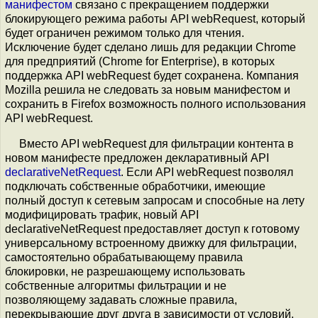
манифестом
связано с прекращением поддержки
блокирующего режима работы API webRequest, который
будет ограничен режимом только для чтения.
Исключение будет сделано лишь для редакции Chrome
для предприятий (Chrome for Enterprise), в которых
поддержка API webRequest будет сохранена. Компания
Mozilla решила не следовать за новым манифестом и
сохранить в Firefox возможность полного использования
API webRequest.
Вместо API webRequest для фильтрации контента в
новом манифесте предложен декларативный API
declarativeNetRequest
. Если API webRequest позволял
подключать собственные обработчики, имеющие
полный доступ к сетевым запросам и способные на лету
модифицировать трафик, новый API
declarativeNetRequest предоставляет доступ к готовому
универсальному встроенному движку для фильтрации,
самостоятельно обрабатывающему правила
блокировки, не разрешающему использовать
собственные алгоритмы фильтрации и не
позволяющему задавать сложные правила,
перекрывающие друг друга в зависимости от условий.