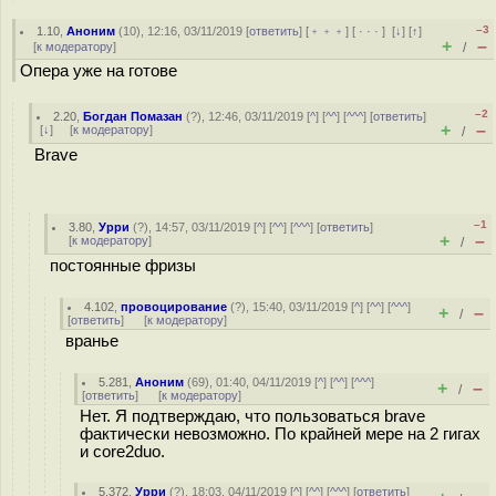
–3
1.10
,
Аноним
(
10
), 12:16, 03/11/2019 [
ответить
] [
﹢﹢﹢
] [
· · ·
]
[
↓
] [
↑
]
+
–
[
к модератору
]
/
Опера уже на готове
–2
2.20
,
Богдан Помазан
(
?
), 12:46, 03/11/2019 [
^
] [
^^
] [
^^^
] [
ответить
]
+
–
[
↓
] [
к модератору
]
/
Brave
–1
3.80
,
Урри
(
?
), 14:57, 03/11/2019 [
^
] [
^^
] [
^^^
] [
ответить
]
+
–
[
к модератору
]
/
постоянные фризы
4.102
,
провоцирование
(
?
), 15:40, 03/11/2019 [
^
] [
^^
] [
^^^
]
+
–
/
[
ответить
]
[
к модератору
]
вранье
5.281
,
Аноним
(
69
), 01:40, 04/11/2019 [
^
] [
^^
] [
^^^
]
+
–
/
[
ответить
]
[
к модератору
]
Нет. Я подтверждаю, что пользоваться brave
фактически невозможно. По крайней мере на 2 гигах
и core2duo.
5.372
,
Урри
(
?
), 18:03, 04/11/2019 [
^
] [
^^
] [
^^^
] [
ответить
]