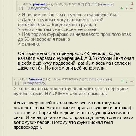
–1
4.259
,
playnet
(
ok
), 22:50, 03/11/2019 [
^
] [
^^
] [
^^^
] [
ответить
]
+
–
[
↑
] [
к модератору
]
/
> Я не помню как там в нулевых фурифокс был.
> Даже с трудом смогу вспомнить, какой
нетскейп был... Вроде иконка руля, а
> чего и как там уже совсем не помню.
> Нов тормоз фурифокс из недалёкого прошлого этак
до 50-ой версии я помню
> отлично.
Он тормозной стал примерно с 4-5 версии, когда
начался маразм с нумерацией. А 3.5 (который включал
в себя ещё кучу подверсий, да) был весьма неплох и
даже не тёк. Но потом они всё испортили.
3.117
,
Аноним
(
117
), 15:57, 03/11/2019 [
^
] [
^^
] [
^^^
] [
ответить
]
+
–
/
[
↑
] [
к модератору
]
> конечно, по малолетству не помните, но в середине
нулевых фокс НУ ОЧЕНЬ сильно тормозил.
Ахаха, вчерашний школьничек решил понтануться
малолетством. Некоторые из присутсвующихи нетшкаф
застали, и сборки Мх версий, и последующей мозилла
сьют. И не напрягало никого происходящее, только таких
вот смузихлебов. Потому что функционал был
превосходен.