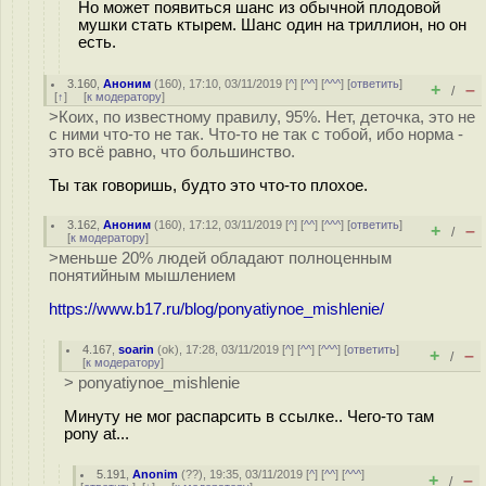
Но может появиться шанс из обычной плодовой
мушки стать ктырем. Шанс один на триллион, но он
есть.
3.160
,
Аноним
(
160
), 17:10, 03/11/2019 [
^
] [
^^
] [
^^^
] [
ответить
]
+
–
/
[
↑
] [
к модератору
]
>Коих, по известному правилу, 95%. Нет, деточка, это не
с ними что-то не так. Что-то не так с тобой, ибо норма -
это всё равно, что большинство.
Ты так говоришь, будто это что-то плохое.
3.162
,
Аноним
(
160
), 17:12, 03/11/2019 [
^
] [
^^
] [
^^^
] [
ответить
]
+
–
/
[
к модератору
]
>меньше 20% людей обладают полноценным
понятийным мышлением
https://www.b17.ru/blog/ponyatiynoe_mishlenie/
4.167
,
soarin
(
ok
), 17:28, 03/11/2019 [
^
] [
^^
] [
^^^
] [
ответить
]
+
–
/
[
к модератору
]
> ponyatiynoe_mishlenie
Минуту не мог распарсить в ссылке.. Чего-то там
pony at...
5.191
,
Anonim
(
??
), 19:35, 03/11/2019 [
^
] [
^^
] [
^^^
]
+
–
/