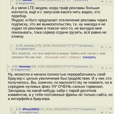
3.56
,
Анони
(
?
), 13:48, 03/11/2019 [
^
] [
^^
] [
^^^
] [
ответить
]
+
–
/
[
к модератору
]
А у меня LTE-модем, когда траф рекламы больше
контента, ещё и с запуском какого-нить видео, это
перебор.
Яндекс и Нугл предлагает отключение рекламы через
подписку, это же вымогательство, т.к. ну никогда я не
ходил по рекламе в поиске чего-то, не выгодно мне
показывать, тока сервер отдачи грузить, всё равно не
кликну.
3.275
,
Аноним
(
275
), 00:38, 04/11/2019 [
^
] [
^^
] [
^^^
] [
ответить
]
+
–
/
[
к модератору
]
Это понятно, что все вертится вокруг бабла или тесно с ним
связано Но как они...
большой текст свёрнут,
показать
2.63
,
Аноним
(
63
), 14:04, 03/11/2019 [
^
] [
^^
] [
^^^
] [
ответить
]
[
↑
]
+
–
/
[
к модератору
]
Ну, мозилла и начала полностью перерабатывать свой
браузер с целью увеличения быстродействия. И у них это
получилось. Вы, конечно, по малолетству не помните, но в
середине нулевых фокс НУ ОЧЕНЬ сильно тормозил.
Заходишь на какой-нибудь хабр с парой десятков
комментов, а у тебя позтоянные фризы не только сайта, но
и интерфейса браузера.
–1
3.75
,
iPony129412
(
?
), 14:41, 03/11/2019 [
^
] [
^^
] [
^^^
] [
ответить
]
+
–
[
↓
] [
к модератору
]
/