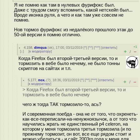
Я не помню как там в нулевых фурифокс был.
Даже с трудом смогу вспомнить, какой нетскейп был...
Вроде иконка руля, а чего и как там уже совсем не
помню.
Нов тормоз фурифокс из недалёкого прошлого этак до
50-ой версии я помню отлично.
+1
4.158
,
dimqua
(
ok
), 17:00, 03/11/2019 [
^
] [
^^
] [
^^^
] [
ответить
]
+
–
[
↓
] [
к модератору
]
/
Когда Firefox был второй-третьей версии, то и
тормозить в вебе было нечему, не было тонны
скриптов на сайтах и т.п.
5.177
,
пох.
(
?
), 18:36, 03/11/2019 [
^
] [
^^
] [
^^^
] [
ответить
]
+
–
/
[
к модератору
]
> Когда Firefox был второй-третьей версии, то и
тормозить в вебе было нечему
чего ж тогда ТАК тормозило-то, ась?
И современная поебда - она не от того, что охренеть-
как-все-переписали-на-ненужноязычок, а от того что
научились жрать не единственный p4 celeron, на
котором у меня тормозила третья тормозила (и по
прежнему тормозит, он вот, все еще рядом стоит и
можно убедиться - и сайт 2003го года у меня для