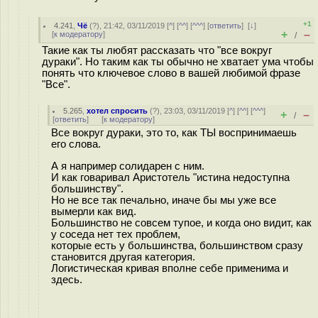
+1
4.241
,
Чё
(
?
), 21:42, 03/11/2019 [
^
] [
^^
] [
^^^
] [
ответить
]
[
↓
]
+
–
[
к модератору
]
/
Такие как ты любят рассказать что "все вокруг
дураки". Но таким как ты обычно не хватает ума чтобы
понять что ключевое слово в вашей любимой фразе
"Все".
5.265
,
хотел спросить
(
?
), 23:03, 03/11/2019 [
^
] [
^^
] [
^^^
]
+
–
/
[
ответить
]
[
к модератору
]
Все вокруг дураки, это то, как ТЫ воспринимаешь
его слова.
А я например солидарен с ним.
И как говаривал Аристотель "истина недоступна
большинству".
Но не все так печально, иначе бы мы уже все
вымерли как вид.
Большинство не совсем тупое, и когда оно видит, как
у соседа нет тех проблем,
которые есть у большинства, большинством сразу
становится другая категория.
Логистическая кривая вполне себе применима и
здесь.