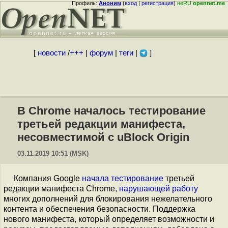
Профиль:
Аноним
(
вход
|
регистрация
)
неRU
opennet.me
[
новости
/
+++
|
форум
|
теги
|
]
В Chrome началось тестирование
третьей редакции манифеста,
несовместимой с uBlock Origin
03.11.2019 10:51 (MSK)
Компания Google
начала тестирование
третьей
редакции манифеста Chrome,
нарушающей
работу
многих дополнений для блокирования нежелательного
контента и обеспечения безопасности. Поддержка
нового манифеста, который определяет возможности и