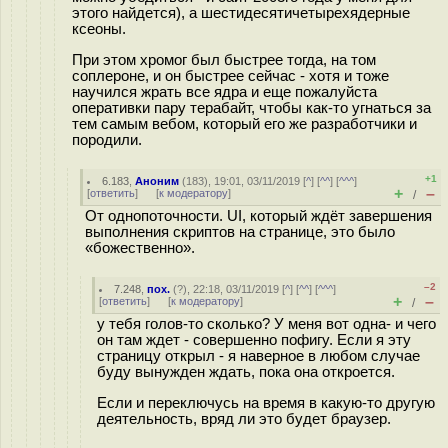
этого найдется), а шестидесятичетырехядерные
ксеоны.
При этом хромог был быстрее тогда, на том
соплероне, и он быстрее сейчас - хотя и тоже
научился жрать все ядра и еще пожалуйста
оперативки пару терабайт, чтобы как-то угнаться за
тем самым вебом, который его же разработчики и
породили.
+1
6.183
,
Аноним
(
183
), 19:01, 03/11/2019 [
^
] [
^^
] [
^^^
]
+
–
[
ответить
]
[
к модератору
]
/
От однопоточности. UI, который ждёт завершения
выполнения скриптов на странице, это было
«божественно».
–2
7.248
,
пох.
(
?
), 22:18, 03/11/2019 [
^
] [
^^
] [
^^^
]
+
–
[
ответить
]
[
к модератору
]
/
у тебя голов-то сколько? У меня вот одна- и чего
он там ждет - совершенно пофигу. Если я эту
страницу открыл - я наверное в любом случае
буду вынужден ждать, пока она откроется.
Если и переключусь на время в какую-то другую
деятельность, вряд ли это будет браузер.