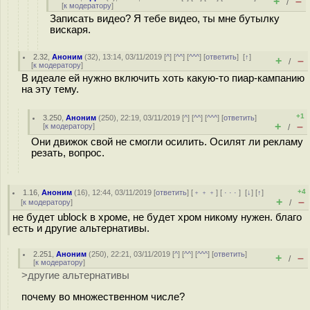
+
–
/
[
к модератору
]
Записать видео? Я тебе видео, ты мне бутылку
вискаря.
2.32
,
Аноним
(
32
), 13:14, 03/11/2019 [
^
] [
^^
] [
^^^
] [
ответить
]
[
↑
]
+
–
/
[
к модератору
]
В идеале ей нужно включить хоть какую-то пиар-кампанию
на эту тему.
+1
3.250
,
Аноним
(
250
), 22:19, 03/11/2019 [
^
] [
^^
] [
^^^
] [
ответить
]
+
–
[
к модератору
]
/
Они движок свой не смогли осилить. Осилят ли рекламу
резать, вопрос.
+4
1.16
,
Аноним
(
16
), 12:44, 03/11/2019 [
ответить
] [
﹢﹢﹢
] [
· · ·
]
[
↓
] [
↑
]
+
–
[
к модератору
]
/
не будет ublock в хроме, не будет хром никому нужен. благо
есть и другие альтернативы.
2.251
,
Аноним
(
250
), 22:21, 03/11/2019 [
^
] [
^^
] [
^^^
] [
ответить
]
+
–
/
[
к модератору
]
>другие альтернативы
почему во множественном числе?