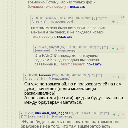
возможно Потому что как только фф н...
большой текст свёрнут,
показать
+1
8.301
,
Аноним
(
301
), 08:06, 04/11/2019 [
^
] [
^^
] [
^^^
]
+
–
[
ответить
]
[
к модератору
]
/
на этом можно было остановиться освойте
механизм закладок, и не придётся истери...
текст свёрнут,
показать
9.320
,
playnet
(
ok
), 10:29, 04/11/2019 [
^
] [
^^
] [
^^^
]
+
–
/
[
ответить
]
[
к модератору
]
Это РАБОЧИЕ вкладки, по текущим
задачам Как одна задача выполнена -
связанные в...
текст свёрнут,
показать
6.298
,
Аноним
(
297
), 07:28, 04/11/2019 [
^
] [
^^
] [
^^^
]
+
–
/
[
ответить
]
[
↑
] [
к модератору
]
Он уже не тормозной, но и пользователей на нём
_уже_ почти нет (долго мозилловцы
раскачивались).
А пользователи (не гики) вряд ли будут _массово_
между браузерами метаться.
5.223
,
AlexYeCu_not_logged
(
?
), 21:10, 03/11/2019 [
^
] [
^^
]
+
–
/
[
^^^
] [
ответить
]
[
↑
] [
к модератору
]
>Ну не будет сидеть пользователь на тормозном
браузере из-за того, что там вимператор есть.