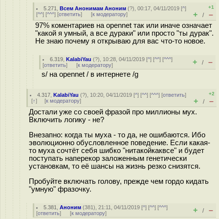
+1
5.271
,
Всем Анонимам Аноним
(
?
), 00:17, 04/11/2019 [
^
]
+
–
[
^^
] [
^^^
] [
ответить
]
[
к модератору
]
/
97% коментариев на opennet так или иначе означает
"какой я умный, а все дураки" или просто "ты дурак".
Не знаю почему я открываю для вас что-то новое.
6.319
,
KalabiYau
(
?
), 10:28, 04/11/2019 [
^
] [
^^
] [
^^^
]
+
–
/
[
ответить
]
[
к модератору
]
s/ на opennet / в интернете /g
+2
4.317
,
KalabiYau
(
?
), 10:20, 04/11/2019 [
^
] [
^^
] [
^^^
] [
ответить
]
+
–
[
↑
] [
к модератору
]
/
Достали уже со своей фразой про миллионы мух.
Включить логику - не?
Внезапно: когда ты муха - то да, не ошибаются. Ибо
эволюционно обусловленное поведение. Если какая-
то муха сочтёт себя шибко "нитакойкаквсе" и будет
поступать наперекор заложенным генетически
установкам, то её шансы на жизнь резко снизятся.
Пробуйте включать голову, прежде чем гордо кидать
"умную" фразочку.
5.381
,
Аноним
(
381
), 21:11, 04/11/2019 [
^
] [
^^
] [
^^^
]
+
–
/
[
ответить
]
[
к модератору
]