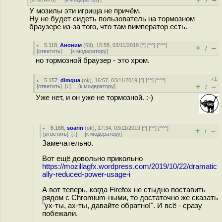
/
У мозилы эти игрища не причём.
Ну не будет сидеть пользователь на тормозном
браузере из-за того, что там вимператор есть.
5.118
,
Аноним
(
69
), 15:58, 03/11/2019 [
^
] [
^^
] [
^^^
]
+
–
/
[
ответить
]
[
к модератору
]
но тормозной браузер - это хром.
+1
5.157
,
dimqua
(
ok
), 16:57, 03/11/2019 [
^
] [
^^
] [
^^^
]
+
–
[
ответить
]
[
↓
] [
к модератору
]
/
Уже нет, и он уже не тормозной. :-)
6.168
,
soarin
(
ok
), 17:34, 03/11/2019 [
^
] [
^^
] [
^^^
]
+
–
/
[
ответить
]
[
↓
] [
к модератору
]
Замечательно.
Вот ещё довольно прикольно
https://mozillagfx.wordpress.com/2019/10/22/dramatic
ally-reduced-power-usage-i
А вот теперь, когда Firefox не стыдно поставить
рядом с Chromium-ными, то достаточно же сказать
"ух-ты, ах-ты, давайте обратно!". И всё - сразу
побежали.