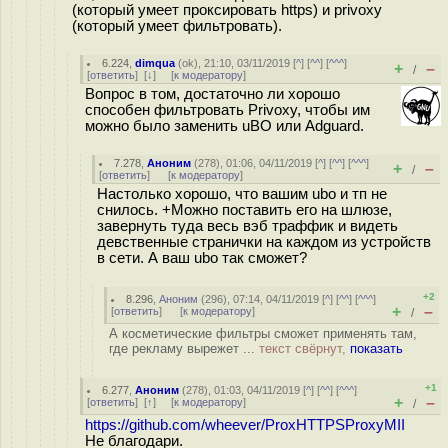
(который умеет проксировать https) и privoxy
(который умеет фильтровать).
6.224
,
dimqua
(
ok
), 21:10, 03/11/2019 [
^
] [
^^
] [
^^^
]
+
–
/
[
ответить
]
[
↓
] [
к модератору
]
Вопрос в том, достаточно ли хорошо
способен фильтровать Privoxy, чтобы им
можно было заменить uBO или Adguard.
7.278
,
Аноним
(
278
), 01:06, 04/11/2019 [
^
] [
^^
] [
^^^
]
+
–
/
[
ответить
]
[
к модератору
]
Настолько хорошо, что вашим ubo и тп не
снилось. +Можно поставить его на шлюзе,
завернуть туда весь вэб траффик и видеть
девственные странички на каждом из устройств
в сети. А ваш ubo так сможет?
+2
8.296
,
Аноним
(
296
), 07:14, 04/11/2019 [
^
] [
^^
] [
^^^
]
+
–
[
ответить
]
[
к модератору
]
/
А косметические фильтры сможет применять там,
где рекламу вырежет ...
текст свёрнут,
показать
+1
6.277
,
Аноним
(
278
), 01:03, 04/11/2019 [
^
] [
^^
] [
^^^
]
+
–
[
ответить
]
[
↑
] [
к модератору
]
/
https://github.com/wheever/ProxHTTPSProxyMII
Не благодари.