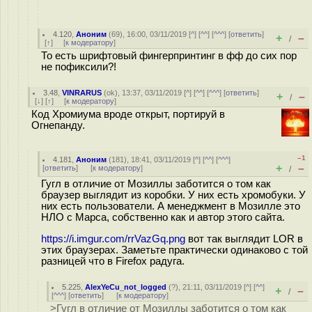
4.120
,
Аноним
(
69
), 16:00, 03/11/2019 [
^
] [
^^
] [
^^^
] [
ответить
]
+
–
/
[
↑
] [
к модератору
]
То есть шрифтовый фингерпринтинг в фф до сих пор
не пофиксили?!
3.48
,
VINRARUS
(
ok
), 13:37, 03/11/2019 [
^
] [
^^
] [
^^^
] [
ответить
]
+
–
/
[
↓
] [
↑
] [
к модератору
]
Код Хромиума вроде открыт, портируй в
Огнепанду.
–1
4.181
,
Аноним
(
181
), 18:41, 03/11/2019 [
^
] [
^^
] [
^^^
]
+
–
[
ответить
]
[
к модератору
]
/
Гугл в отличие от Мозиллы заботится о том как
браузер выглядит из коробки. У них есть хромобуки. У
них есть пользователи. А менеджмент в Мозилле это
НЛО с Марса, собственно как и автор этого сайта.
https://i.imgur.com/rrVazGq.png
вот так выглядит LOR в
этих браузерах. Заметьте практически одинаково с той
разницей что в Firefox радуга.
5.225
,
AlexYeCu_not_logged
(
?
), 21:11, 03/11/2019 [
^
] [
^^
]
+
–
/
[
^^^
] [
ответить
]
[
к модератору
]
>Гугл в отличие от Мозиллы заботится о том как