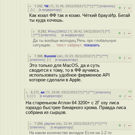
7.242
,
Чё
(
?
), 21:45, 03/11/2019 [
^
] [
^^
] [
^^^
] [
ответить
]
+
–
/
[
↓
] [
к модератору
]
Как юзал ФФ так и юзаю. Чёткий браузИр. Бегай
ты куда хочешь.
8.292
,
iPony129412
(
?
), 06:42, 04/11/2019 [
^
] [
^^
]
+
–
/
[
^^^
] [
ответить
]
[
к модератору
]
Да ты вообще молодец Речь про глобальную
ситуацию ...
текст свёрнут,
показать
7.388
,
Kuromi
(
ok
), 01:23, 05/11/2019 [
^
] [
^^
] [
^^^
]
+
–
/
[
ответить
]
[
↑
] [
к модератору
]
Это только для MacOS, да и суть
сводится к тому, то в ФФ аучиись
использовать удобное фирменное API
которое сделали в Apple.
+1
6.171
,
ан
(
?
), 18:06, 03/11/2019 [
^
] [
^^
] [
^^^
] [
ответить
]
+
–
[
↓
] [
↑
] [
к модератору
]
/
На стареньком Атлон 64 3200+ с 2Г озу лиса
гораздо быстрее бинарного хрома. Правда лиса
собрана из сырцов.
7.258
,
playnet
(
ok
), 22:44, 03/11/2019 [
^
] [
^^
] [
^^^
]
+
–
/
[
ответить
]
[
к модератору
]
На каком количестве вкладок Если на 1-2 то