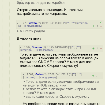
браузер выглядит из коробки.
Отвратительно он выглядит. И никакими
настройками это не исправить.
+1
5.276
,
x3who
(
?
), 00:41, 04/11/2019 [
^
] [
^^
] [
^^^
] [
ответить
]
+
–
[
↓
] [
к модератору
]
/
> в Firefox радуга
В упор не вижу
6.362
,
Онаним
(
?
), 16:45, 04/11/2019 [
^
] [
^^
] [
^^^
]
+
–
/
[
ответить
]
[
к модератору
]
То есть даже если увеличив изображение вы не
видите RGB пиксели на белом тексте в абзацах
статьи про GNOME справа? У меня для вас
плохие новости. Скорее к окулисту!
7.364
,
x3who
(
?
), 17:07, 04/11/2019 [
^
] [
^^
] [
^^^
]
+
–
/
[
ответить
]
[
к модератору
]
> То есть даже если увеличив изображение вы
не видите RGB пиксели на
> белом тексте в абзацах статьи про GNOME
справа? У меня для
> вас плохие новости. Скорее к окулисту!
Ну вообще да, вроде можно различить какие-то