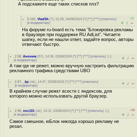
А подскажите еще таких списков плз?
+1
5.192
,
VladSh
(
?
), 01:05, 04/08/2024 [
^
] [
^^
] [
^^^
] [
ответить
]
+
–
[
к модератору
]
/
На форуме ru-board есть тема "Блокировка рекламы
в браузере при поддержке RU AdList". Читаете
шапку, если не нашли ответ, задайте вопрос, авторы
отвечают быстро.
2.58
,
Аноним
(
57
), 14:36, 03/08/2024 [
^
] [
^^
] [
^^^
] [
ответить
]
[
↑
]
+
–
/
[
к модератору
]
А там где не режет, можно вручную настроить фильтрацию
рекламного трафика средствами UBO
2.67
,
_kp
(
ok
), 14:47, 03/08/2024 [
^
] [
^^
] [
^^^
] [
ответить
]
+
–
/
[
к модератору
]
В крайнем случае режкт всесте с яндексом, для
которого можно использовать другой браузер.
–10
2.96
,
noc101
(
ok
), 15:11, 03/08/2024 [
^
] [
^^
] [
^^^
] [
ответить
]
[
↓
]
+
–
[
к модератору
]
/
Самое смешное, юБлок никогда хорошо рекламу не
резал.