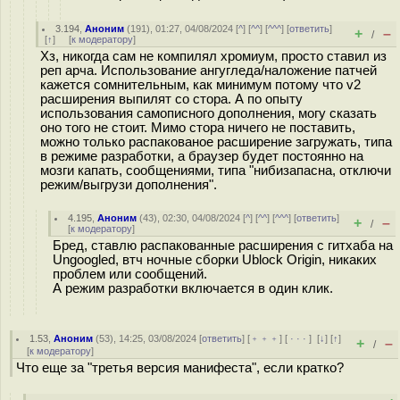
3.194
,
Аноним
(
191
), 01:27, 04/08/2024 [
^
] [
^^
] [
^^^
] [
ответить
]
+
–
/
[
↑
] [
к модератору
]
Хз, никогда сам не компилял хромиум, просто ставил из
реп арча. Использование ангугледа/наложение патчей
кажется сомнительным, как минимум потому что v2
расширения выпилят со стора. А по опыту
использования самописного дополнения, могу сказать
оно того не стоит. Мимо стора ничего не поставить,
можно только распакованое расширение загружать, типа
в режиме разработки, а браузер будет постоянно на
мозги капать, сообщениями, типа "нибизапасна, отключи
режим/выгрузи дополнения".
4.195
,
Аноним
(
43
), 02:30, 04/08/2024 [
^
] [
^^
] [
^^^
] [
ответить
]
+
–
/
[
к модератору
]
Бред, ставлю распакованные расширения с гитхаба на
Ungoogled, втч ночные сборки Ublock Origin, никаких
проблем или сообщений.
А режим разработки включается в один клик.
1.53
,
Аноним
(
53
), 14:25, 03/08/2024 [
ответить
] [
﹢﹢﹢
] [
· · ·
]
[
↓
] [
↑
]
+
–
/
[
к модератору
]
Что еще за "третья версия манифеста", если кратко?