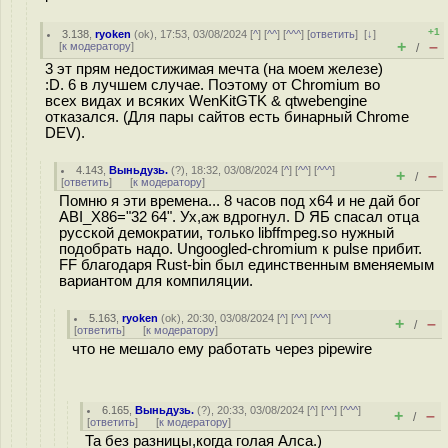
+1
3.138
,
ryoken
(
ok
), 17:53, 03/08/2024 [
^
] [
^^
] [
^^^
] [
ответить
]
[
↓
]
+
–
[
к модератору
]
/
3 эт прям недостижимая мечта (на моем железе)
:D. 6 в лучшем случае. Поэтому от Chromium во
всех видах и всяких WenKitGTK & qtwebengine
отказался. (Для пары сайтов есть бинарный Chrome
DEV).
4.143
,
Выньдузь.
(
?
), 18:32, 03/08/2024 [
^
] [
^^
] [
^^^
]
+
–
/
[
ответить
]
[
к модератору
]
Помню я эти времена... 8 часов под x64 и не дай бог
ABI_X86="32 64". Ух,аж вдрогнул. D ЯБ спасал отца
русской демократии, только libffmpеg.so нужный
подобрать надо. Ungoogled-chromium к pulse прибит.
FF благодаря Rust-bin был единственным вменяемым
вариантом для компиляции.
5.163
,
ryoken
(
ok
), 20:30, 03/08/2024 [
^
] [
^^
] [
^^^
]
+
–
/
[
ответить
]
[
к модератору
]
что не мешало ему работать через pipewire
6.165
,
Выньдузь.
(
?
), 20:33, 03/08/2024 [
^
] [
^^
] [
^^^
]
+
–
/
[
ответить
]
[
к модератору
]
Та без разницы,когда голая Алса.)