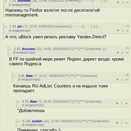
1.28
,
Аноним
(
28
), 13:48, 03/08/2024 [
ответить
] [
﹢﹢﹢
] [
· · ·
]
[
↑
]
+
–
/
[
к модератору
]
Наконец-то Firefox взлетит после десятилетий
mismanagement.
+1
1.33
,
pic
(
?
), 13:54, 03/08/2024 [
ответить
] [
﹢﹢﹢
] [
· · ·
]
[
↓
]
+
–
[
к модератору
]
/
А что, uBlock умел резать рекламу Yandex.Direct?
+1
2.42
,
Аноним
(
42
), 14:05, 03/08/2024 [
^
] [
^^
] [
^^^
] [
ответить
]
[
↓
]
+
–
[
к модератору
]
/
В FF по крайней мере режет Яндекс директ везде, кроме
самого Яндекса
+5
3.68
,
Имя
(
?
), 14:47, 03/08/2024 [
^
] [
^^
] [
^^^
] [
ответить
]
+
–
[
к модератору
]
/
Качаешь RU AdList: Counters и на яндыхе тоже
пропадает.
4.70
,
Имя
(
?
), 14:49, 03/08/2024 [
^
] [
^^
] [
^^^
] [
ответить
]
+
–
/
[
к модератору
]
*Добавляешь
4.136
,
ryoken
(
ok
), 17:50, 03/08/2024 [
^
] [
^^
] [
^^^
] [
ответить
]
+
–
/
[
к модератору
]
Применил, спасибо :).