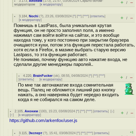
3.173
,
Аноним
(
173
), 21:57, 03/08/2024
Скрыто ботом-
+
–
/
модератором
[
к модератору
]
3.184
,
Nochi
(
?
), 23:26, 03/08/2024 [
^
] [
^^
] [
^^^
] [
ответить
]
+
–
/
[
к модератору
]
Помнишь в LastPass, была уникальная крутая
функция, он не просто заполнял поля, а именно
нажимал сам войти войти на сайтах, и это вообще
находка тому, у кого постоянно при закрытии браузера
очищаются куки, потом эта функция перестала работать,
хотя если в Firefox, в мазике выбрать старую версию
Lastpass, то эта функция работает.
Не понимаю, почему функцию авто нажатие входа, не
сделали другие менеджеры паролей..
4.220
,
BrainFucker
(
ok
), 08:55, 04/08/2024 [
^
] [
^^
] [
^^^
]
+
–
/
[
ответить
]
[
к модератору
]
По мне так автонажатие входа сомнительная
вещь. Палец не обломится лишний раз кнопку
нажать, а оно наверняка будет нередко входить
когда я не собирался на самом деле.
2.105
,
Аноним
(
100
), 15:23, 03/08/2024 [
^
] [
^^
] [
^^^
] [
ответить
]
[
↓
]
+
–
/
[
↑
] [
к модератору
]
https://github.com/arkenfox/user.js
+1
3.115
,
Эксперт
(
?
), 15:41, 03/08/2024 [
^
] [
^^
] [
^^^
] [
ответить
]