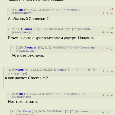
–1
2.51
,
pic
(
?
), 14:22, 03/08/2024 [
^
] [
^^
] [
^^^
] [
ответить
]
+
–
[
к модератору
]
/
А обычный Chromium?
+2
2.211
,
Аноним
(
211
), 07:54, 04/08/2024 [
^
] [
^^
] [
^^^
] [
ответить
]
+
–
[
к модератору
]
/
Brave - нечто с криптомскамом унутре. Нинужна
3.268
,
Аноним
(
268
), 21:52, 04/08/2024 [
^
] [
^^
] [
^^^
] [
ответить
]
+
–
/
[
к модератору
]
Абы без рекламы.
1.45
,
Konqi
(
ok
), 14:13, 03/08/2024 [
ответить
] [
﹢﹢﹢
] [
· · ·
]
[
↓
] [
↑
]
+
–
/
[
к модератору
]
А как насчет Chromium?
2.49
,
pic
(
?
), 14:20, 03/08/2024 [
^
] [
^^
] [
^^^
] [
ответить
]
[
↓
]
+
–
/
[
к модератору
]
Нет такого, пока.
3.52
,
Konqi
(
ok
), 14:24, 03/08/2024 [
^
] [
^^
] [
^^^
] [
ответить
]
+
–
/
[
к модератору
]