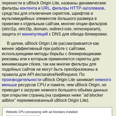
перенести в uBlock Origin Lite, названы динамические
фильтры
контента
и
URL
,
фильтры HTTP-заголовков
,
средства для отключения скриптов, шрифтов и
мультимедийных элементов большого размера в
привязке к отдельным сайтам, многие опции фильтров
(strict1p, strict3p, domain, redirect-rule, removeparam),
защита от
манипуляций
с DNS для обхода блокировки.
В целом, uBlock Origin Lite рассматривается как
менее эффективный при работе с сайтами,
использующими методы борьбы с блокировщиками
рекламы или к которым применяются скрипты для
минимизации сбоев, так как многие фильтры для
подобных сайтов не могут быть преобразованы в
правила для API declarativeNetRequest. По
производительности
uBlock Origin Lite занимает
немного
меньше
ресурсов CPU и памяти, чем uBlock Origin, но
приводит к загрузке немного большего объёма данных
при открытии страниц (на графиках ниже "ad blocker
adblox" переименованный uBlock Origin Lite).