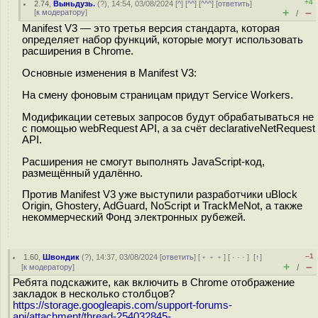
+4
2.74
,
Выньдузь.
(
?
), 14:54, 03/08/2024 [
^
] [
^^
] [
^^^
] [
ответить
]
+
–
[
к модератору
]
/
Manifest V3 — это третья версия стандарта, которая
определяет набор функций, которые могут использовать
расширения в Chrome.
Основные изменения в Manifest V3:
На смену фоновым страницам придут Service Workers.
Модификации сетевых запросов будут обрабатываться не
с помощью webRequest API, а за счёт declarativeNetRequest
API.
Расширения не смогут выполнять JavaScript-код,
размещённый удалённо.
Против Manifest V3 уже выступили разработчики uBlock
Origin, Ghostery, AdGuard, NoScript и TrackMeNot, а также
некоммерческий Фонд электронных рубежей.
–1
1.60
,
Швондик
(
?
), 14:37, 03/08/2024 [
ответить
] [
﹢﹢﹢
] [
· · ·
]
[
↑
]
+
–
[
к модератору
]
/
Ребята подскажите, как включить в Chrome отображение
закладок в несколько столбцов?
https://storage.googleapis.com/support-forums-
api/attachment/thread-254032845-