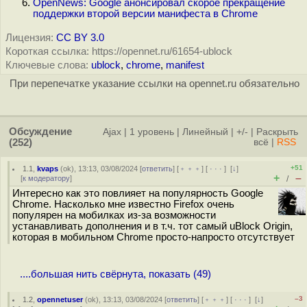
OpenNews: Google анонсировал скорое прекращение
поддержки второй версии манифеста в Chrome
Лицензия:
CC BY 3.0
Короткая ссылка: https://opennet.ru/61654-ublock
Ключевые слова:
ublock
,
chrome
,
manifest
При перепечатке указание ссылки на opennet.ru обязательно
Обсуждение
Ajax
|
1 уровень
|
Линейный
|
+/-
|
Раскрыть
(252)
всё
|
RSS
+51
1.1
,
kvaps
(
ok
), 13:13, 03/08/2024 [
ответить
] [
﹢﹢﹢
] [
· · ·
]
[
↓
]
+
–
[
к модератору
]
/
Интересно как это повлияет на популярность Google
Chrome. Насколько мне известно Firefox очень
популярен на мобилках из-за возможности
устанавливать дополнения и в т.ч. тот самый uBlock Origin,
которая в мобильном Chrome просто-напросто отсутствует
....большая нить свёрнута, показать (49)
–3
1.2
,
opennetuser
(
ok
), 13:13, 03/08/2024 [
ответить
] [
﹢﹢﹢
] [
· · ·
]
[
↓
]