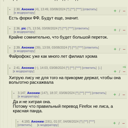
2.30
,
Аноним
(
4
), 13:49, 03/08/2024 [
^
] [
^^
] [
^^^
] [
ответить
]
+
–
/
[
к модератору
]
Есть форки ФФ. Будут еще, значит.
2.36
,
pic
(
?
), 13:56, 03/08/2024 [
^
] [
^^
] [
^^^
] [
ответить
]
+
–
/
[
к модератору
]
Крайне сомнительно, что будет большой переток.
2.39
,
Аноним
(
39
), 13:59, 03/08/2024 [
^
] [
^^
] [
^^^
] [
ответить
]
+
–
/
[
к модератору
]
Файрофокс уже как много лет филиал хрома
+6
2.41
,
Аноним
(
-
), 14:03, 03/08/2024 [
^
] [
^^
] [
^^^
] [
ответить
]
[
↓
]
+
–
[
к модератору
]
/
Хитрую лису не для того на прикорме держат, чтобы она
вольготно расхажвала
3.147
,
Аноним
(
147
), 18:37, 03/08/2024 [
^
] [
^^
] [
^^^
] [
ответить
]
+
–
/
[
к модератору
]
Да и не хитрая она.
Потому что правильный перевод Firefox не лиса, а
красная панда.
4.193
,
Аноним
(
191
), 01:07, 04/08/2024 [
^
] [
^^
] [
^^^
]
+
–
/
[
ответить
]
[
к модератору
]