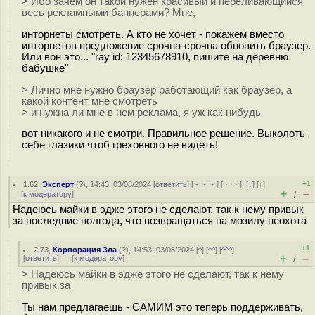
> Ибо зачем он такой нужен красивый и переливающийся
весь рекламными баннерами? Мне,
инторнеты смотреть. А кто не хочет - покажем вместо
инторнетов предложение срочна-срочна обновить браузер.
Или вон это... "ray id: 12345678910, пишите на деревню
бабушке"
> Лично мне нужно браузер работающий как браузер, а
какой контент мне смотреть
> и нужна ли мне в нем реклама, я уж как нибудь
вот никакого и не смотри. Правильное решение. Выколоть
себе глазики чтоб греховного не видеть!
+1
1.62
,
Эксперт
(
?
), 14:43, 03/08/2024 [
ответить
] [
﹢﹢﹢
] [
· · ·
]
[
↓
] [
↑
]
+
–
[
к модератору
]
/
Надеюсь майки в эдже этого не сделают, так к нему привык
за последние полгода, что возвращаться на мозилу неохота
+1
2.73
,
Корпорация Зла
(
?
), 14:53, 03/08/2024 [
^
] [
^^
] [
^^^
]
+
–
[
ответить
]
[
к модератору
]
/
> Надеюсь майки в эдже этого не сделают, так к нему
привык за
Ты нам предлагаешь - САМИМ это теперь поддерживать,