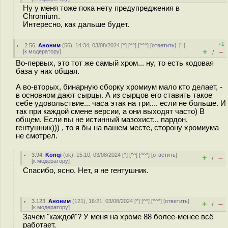
Ну у меня тоже пока нету предупреджения в
Chromium.
Интересно, как дальше будет.
+1
2.56
,
Аноним
(
56
), 14:34, 03/08/2024 [
^
] [
^^
] [
^^^
] [
ответить
]
[
↑
]
+
–
[
к модератору
]
/
Во-первых, это тот же самый хром... ну, то есть кодовая
база у них общая.
А во-вторых, бинарную сборку хромиум мало кто делает, -
в основном дают сырцы. А из сырцов его ставить такое
себе удовольствие... часа этак на три.... если не больше. И
так при каждой смене версии, а они выходят часто) В
общем. Если вы не истинный мазохист... пардон,
гентушник))) , то я бы на вашем месте, сторону хромиума
не смотрел.
3.94
,
Konqi
(
ok
), 15:10, 03/08/2024 [
^
] [
^^
] [
^^^
] [
ответить
]
+
–
/
[
к модератору
]
Спасибо, ясно. Нет, я не гентушник.
3.123
,
Аноним
(
121
), 16:21, 03/08/2024 [
^
] [
^^
] [
^^^
] [
ответить
]
+
–
/
[
к модератору
]
Зачем "каждой"? У меня на хроме 88 более-менее всё
работает.