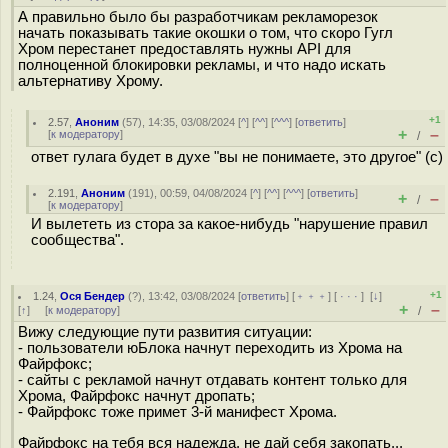
А правильно было бы разработчикам рекламорезок
начать показывать такие окошки о том, что скоро Гугл
Хром перестанет предоставлять нужны API для
полноценной блокировки рекламы, и что надо искать
альтернативу Хрому.
+1
2.57
,
Аноним
(
57
), 14:35, 03/08/2024 [
^
] [
^^
] [
^^^
] [
ответить
]
+
–
[
к модератору
]
/
ответ гулага будет в духе "вы не понимаете, это другое" (с)
2.191
,
Аноним
(
191
), 00:59, 04/08/2024 [
^
] [
^^
] [
^^^
] [
ответить
]
+
–
/
[
к модератору
]
И вылететь из стора за какое-нибудь "нарушение правил
сообщества".
+1
1.24
,
Ося Бендер
(
?
), 13:42, 03/08/2024 [
ответить
] [
﹢﹢﹢
] [
· · ·
]
[
↓
]
+
–
[
↑
] [
к модератору
]
/
Вижу следующие пути развития ситуации:
- пользователи юБлока начнут переходить из Хрома на
Файрфокс;
- сайты с рекламой начнут отдавать контент только для
Хрома, Файрфокс начнут дропать;
- Файрфокс тоже примет 3-й манифест Хрома.
Файрфокс на тебя вся надежда, не дай себя закопать...