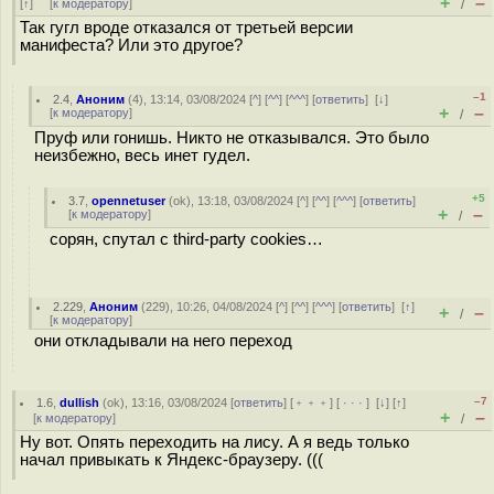
+
–
[
↑
] [
к модератору
]
/
Так гугл вроде отказался от третьей версии
манифеста? Или это другое?
–1
2.4
,
Аноним
(
4
), 13:14, 03/08/2024 [
^
] [
^^
] [
^^^
] [
ответить
]
[
↓
]
+
–
[
к модератору
]
/
Пруф или гонишь. Никто не отказывался. Это было
неизбежно, весь инет гудел.
+5
3.7
,
opennetuser
(
ok
), 13:18, 03/08/2024 [
^
] [
^^
] [
^^^
] [
ответить
]
+
–
[
к модератору
]
/
сорян, спутал с third-party cookies…
2.229
,
Аноним
(
229
), 10:26, 04/08/2024 [
^
] [
^^
] [
^^^
] [
ответить
]
[
↑
]
+
–
/
[
к модератору
]
они откладывали на него переход
–7
1.6
,
dullish
(
ok
), 13:16, 03/08/2024 [
ответить
] [
﹢﹢﹢
] [
· · ·
]
[
↓
] [
↑
]
+
–
[
к модератору
]
/
Ну вот. Опять переходить на лису. А я ведь только
начал привыкать к Яндекс-браузеру. (((