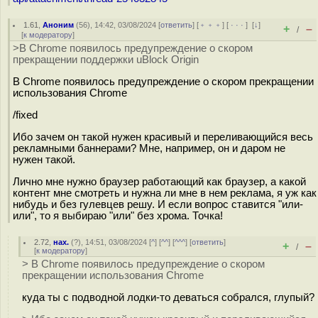
1.61
,
Аноним
(
56
), 14:42, 03/08/2024 [
ответить
] [
﹢﹢﹢
] [
· · ·
]
[
↓
]
+
–
/
[
к модератору
]
>В Chrome появилось предупреждение о скором
прекращении поддержки uBlock Origin
В Chrome появилось предупреждение о скором прекращении
использования Chrome
/fixed
Ибо зачем он такой нужен красивый и переливающийся весь
рекламными баннерами? Мне, например, он и даром не
нужен такой.
Лично мне нужно браузер работающий как браузер, а какой
контент мне смотреть и нужна ли мне в нем реклама, я уж как
нибудь и без гулевцев решу. И если вопрос ставится "или-
или", то я выбираю "или" без хрома. Точка!
2.72
,
нах.
(
?
), 14:51, 03/08/2024 [
^
] [
^^
] [
^^^
] [
ответить
]
+
–
/
[
к модератору
]
> В Chrome появилось предупреждение о скором
прекращении использования Chrome
куда ты с подводной лодки-то деваться собрался, глупый?