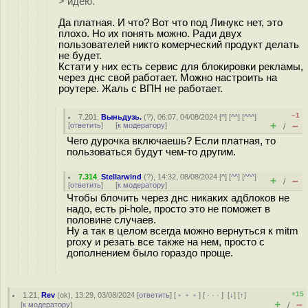
> идею.
Да платная. И что? Вот что под Линукс нет, это
плохо. Но их понять можно. Ради двух
пользователей никто комерческий продукт делать
не будет.
Кстати у них есть сервис для блокировки рекламы,
через днс свой работает. Можно настроить на
роутере. Жаль с ВПН не работает.
–1
7.201
,
Выньдузь.
(
?
), 06:07, 04/08/2024 [
^
] [
^^
] [
^^^
]
+
–
[
ответить
]
[
к модератору
]
/
Чего дурочка включаешь? Если платная, то
пользоваться будут чем-то другим.
7.314
,
Stellarwind
(
?
), 14:32, 08/08/2024 [
^
] [
^^
] [
^^^
]
+
–
/
[
ответить
]
[
к модератору
]
Чтобы блочить через днс никаких адблоков не
надо, есть pi-hole, просто это не поможет в
половине случаев.
Ну а так в целом всегда можно вернуться к mitm
proxy и резать все также на нем, просто с
дополнением было гораздо проще.
+15
1.21
,
Rev
(
ok
), 13:29, 03/08/2024 [
ответить
] [
﹢﹢﹢
] [
· · ·
]
[
↓
] [
↑
]
+
–
[
к модератору
]
/