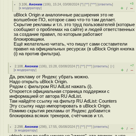
+3
3.106
,
Аноним
(
106
), 15:24, 03/08/2024 [
^
] [
^^
] [
^^^
] [
ответить
]
+
–
[
к модератору
]
/
uBlock Origin и аналогичные расширения это не
волшебное ПО, которое само что-то там делает.
Скрытие рекламы и т.п. это труд пользователей (которые
сообщают о проблемах на сайте) и людей ответственных
за создание правил, по которым работают
блокировщики.
Ещё желательно читать, что пишут сами составители
правил на официальных ресурсах (в uBlock Origin кнопка
(i) на против фильтра).
+7
2.108
,
Аноним
(
106
), 15:28, 03/08/2024 [
^
] [
^^
] [
^^^
] [
ответить
]
[
↑
]
+
–
[
к модератору
]
/
Да, рекламу от Яндекс убрать можно.
Надо открыть uBlock Origin.
Рядом с фильтром RU AdList нажать (i).
Откроется официальная страница поддержки с
информацией от автора RU AdList.
Там найдёте ссылку на фильтр RU AdList: Counters
Эту ссылку надо импортировать в uBlock Origin.
Помимо скрытия рекламы от Яндекс добавится
блокировка всяких трекеров, счётчиков и т.п.
2.298
,
Аноним
(
298
), 17:55, 05/08/2024 [
^
] [
^^
] [
^^^
] [
ответить
]
+
–
/
[
к модератору
]