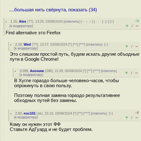
....большая нить свёрнута, показать (34)
+5
1.15
,
Alex
(
??
), 13:25, 03/08/2024 [
ответить
] [
﹢﹢﹢
] [
· · ·
]
[
↓
] [
↑
]
+
–
[
к модератору
]
/
Find alternative это Firefox
2.19
,
Wed
(
??
), 13:27, 03/08/2024 [
^
] [
^^
] [
^^^
] [
ответить
]
[
↓
]
+
–
/
[
к модератору
]
Это слишком простой путь, будем искать другие объодные
пути в Google Chrome!
3.289
,
Аноним
(
288
), 11:28, 05/08/2024 [
^
] [
^^
] [
^^^
] [
ответить
]
+
–
/
[
к модератору
]
В Хугле гораздо больше человеко-часов, чтобы
опрокинуть в свою пользу.
Поэтому полная замена гораздо результативнее
обходных путей без замены.
–8
2.93
,
noc101
(
ok
), 15:10, 03/08/2024 [
^
] [
^^
] [
^^^
] [
ответить
]
[
↑
]
+
–
[
к модератору
]
/
Кому он нужен этот ФФ
Ставьте АдГуард и не будет проблем.