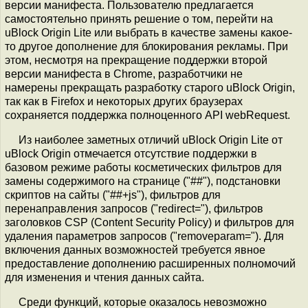
версии манифеста. Пользователю предлагается
самостоятельно принять решение о том, перейти на
uBlock Origin Lite или выбрать в качестве замены какое-
то другое дополнение для блокирования рекламы. При
этом, несмотря на прекращение поддержки второй
версии манифеста в Chrome, разработчики не
намерены прекращать разработку старого uBlock Origin,
так как в Firefox и некоторых других браузерах
сохраняется поддержка полноценного API webRequest.
Из наиболее заметных отличий uBlock Origin Lite от
uBlock Origin отмечается отсутствие поддержки в
базовом режиме работы косметических фильтров для
замены содержимого на странице ("##"), подстановки
скриптов на сайты ("##+js"), фильтров для
перенаправления запросов ("redirect="), фильтров
заголовков CSP (Content Security Policy) и фильтров для
удаления параметров запросов ("removeparam="). Для
включения данных возможностей требуется явное
предоставление дополнению расширенных полномочий
для изменения и чтения данных сайта.
Среди функций, которые оказалось невозможно