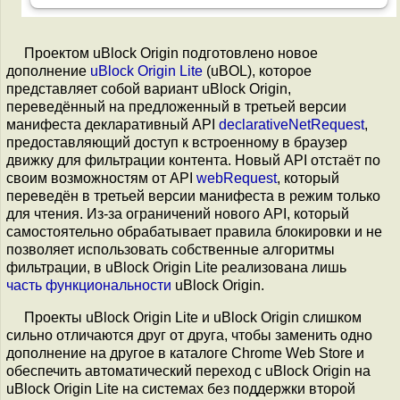
Проектом uBlock Origin подготовлено новое
дополнение
uBlock Origin Lite
(uBOL), которое
представляет собой вариант uBlock Origin,
переведённый на предложенный в третьей версии
манифеста декларативный API
declarativeNetRequest
,
предоставляющий доступ к встроенному в браузер
движку для фильтрации контента. Новый API отстаёт по
своим возможностям от API
webRequest
, который
переведён в третьей версии манифеста в режим только
для чтения. Из-за ограничений нового API, который
самостоятельно обрабатывает правила блокировки и не
позволяет использовать собственные алгоритмы
фильтрации, в uBlock Origin Lite реализована лишь
часть функциональности
uBlock Origin.
Проекты uBlock Origin Lite и uBlock Origin слишком
сильно отличаются друг от друга, чтобы заменить одно
дополнение на другое в каталоге Chrome Web Store и
обеспечить автоматический переход с uBlock Origin на
uBlock Origin Lite на системах без поддержки второй