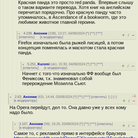
Красная панда это просто red panda. Впервые слышу
о таком варианте перевода. Хотя книг на английском
перечитал порядочно. Про красную панду часто
упоминалось, в Ascendance of a bookworm, где это
любимое животное главной героини.
4.239
,
Аноним
(
238
), 13:27, 04/08/2024 [
^
] [
^^
] [
^^^
]
+
–
/
[
ответить
]
[
к модератору
]
Firefox изначально была рыжей лисицей, а потом
концепция поменялась и маскотом стала красная
панда.
5.251
,
Kuromi
(
ok
), 15:30, 04/08/2024 [
^
] [
^^
] [
^^^
]
+
–
/
[
ответить
]
[
к модератору
]
Начнет с того что изначально ФФ вообще был
Фениксом, т.к. знаменовал собой
перерождение Мозилла Сьют.
–1
2.63
,
Аноним
(
63
), 14:44, 03/08/2024 [
^
] [
^^
] [
^^^
] [
ответить
]
[
↓
] [
↑
]
+
–
[
к модератору
]
/
На Opera перейдут, дел то. Она давно уже у всех кому
надо было.
3.107
,
Аноним
(
59
), 15:25, 03/08/2024 [
^
] [
^^
] [
^^^
] [
ответить
]
+
–
/
[
к модератору
]
Самое то, с рекламой прямо в интерфейсе браузера