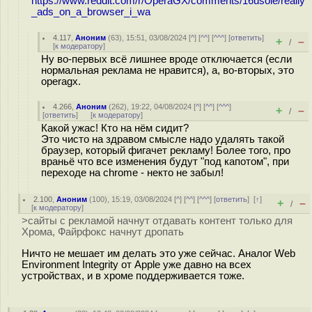
https://www.reddit.com/r/OperaGX/comments/16usole/really
_ads_on_a_browser_i_wa
4.117
,
Аноним
(
63
), 15:51, 03/08/2024 [
^
] [
^^
] [
^^^
] [
ответить
]
+
–
/
[
к модератору
]
Ну во-первых всё лишнее вроде отключается (если
нормальная реклама не нравится), а, во-вторых, это
operagx.
4.266
,
Аноним
(
262
), 19:22, 04/08/2024 [
^
] [
^^
] [
^^^
]
+
–
/
[
ответить
]
[
к модератору
]
Какой ужас! Кто на нём сидит?
Это чисто на здравом смысле надо удалять такой
браузер, который фигачет рекламу! Более того, про
враньё что все изменения будут "под капотом", при
переходе на chrome - некто не забыл!
2.100
,
Аноним
(
100
), 15:19, 03/08/2024 [
^
] [
^^
] [
^^^
] [
ответить
]
[
↑
]
+
–
/
[
к модератору
]
>сайты с рекламой начнут отдавать контент только для
Хрома, Файрфокс начнут дропать
Ничто не мешает им делать это уже сейчас. Аналог Web
Environment Integrity от Apple уже давно на всех
устройствах, и в хроме поддерживается тоже.