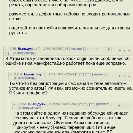
ublock сам по себе ничего не "умеет", это движок, а что
резать, определяется наборами фильтров
разумеется, в дефолтные наборы не входят региональные
сетки
надо зайти в настройки и включить локальные для страны
рулсеты
1.35
,
Выньдузь.
(
?
), 13:55, 03/08/2024 [
ответить
] [
﹢﹢﹢
] [
· · ·
]
[
↓
]
+
–
/
[
↑
] [
к модератору
]
В Атом когда устанавливал ublock origin были сообщения об
ошибке из-за манифеста2,но работает пока ещё исправно.
2.254
,
kawaii_boy
(
?
), 17:03, 04/08/2024 [
^
] [
^^
] [
^^^
] [
ответить
]
+
–
/
[
к модератору
]
Ты что-то без регистрации и смс качал и тебе автоматом
установило атом? Или как его можно сознательно иметь на
ПК или телефоне?
3.261
,
Выньдузь.
(
?
), 19:02, 04/08/2024 [
^
] [
^^
] [
^^^
] [
ответить
]
+
–
/
[
к модератору
]
На этом сайте в одном из недавних обсуждений увидел
ссылку на этот браузер. Решил попробовать так как
долго пользовался ЯБ и мне Атом понравился.
Прикрутил к нему Яндекс переводчик с Гит и еще
несколько расширений для комфорта и снес ЯБ.