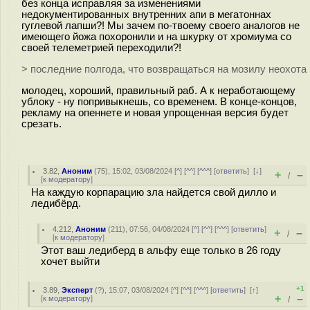
без конца исправляя за изменениями
недокументированных внутренних апи в мегатоннах
гуглевой лапши?! Мы зачем по-твоему своего аналогов не
имеющего йожа похоронили и на шкурку от хромиума со
своей телеметрией переходили?!
> последние полгода, что возвращаться на мозилу неохота
молодец, хороший, правильный раб. А к неработающему
ублоку - ну попривыкнешь, со временем. В конце-концов,
рекламу на опеннете и новая упрощенная версия будет
срезать.
3.82
,
Аноним
(
75
), 15:02, 03/08/2024 [
^
] [
^^
] [
^^^
] [
ответить
]
[
↓
]
+
–
/
[
к модератору
]
На каждую корпарацию зла найдется свой дилло и
ледибёрд.
4.212
,
Аноним
(
211
), 07:56, 04/08/2024 [
^
] [
^^
] [
^^^
] [
ответить
]
+
–
/
[
к модератору
]
Этот ваш ледиберд в альфу еще только в 26 году
хочет выйти
+1
3.89
,
Эксперт
(
?
), 15:07, 03/08/2024 [
^
] [
^^
] [
^^^
] [
ответить
]
[
↑
]
+
–
[
к модератору
]
/