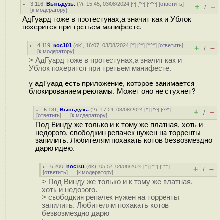
3.116
,
Выньдузь.
(
?
), 15:45, 03/08/2024 [
^
] [
^^
] [
^^^
] [
ответить
]
+
–
/
[
к модератору
]
АдГуард тоже в протестунах,а значит как и Ублок
похерится при третьем манифесте.
4.119
,
noc101
(
ok
), 16:07, 03/08/2024 [
^
] [
^^
] [
^^^
] [
ответить
]
+
–
/
[
к модератору
]
> АдГуард тоже в протестунах,а значит как и
Ублок похерится при третьем манифесте.
у адГуард есть приложение, которое занимается
блокированием рекламы. Может оно не стухнет?
5.131
,
Выньдузь.
(
?
), 17:24, 03/08/2024 [
^
] [
^^
] [
^^^
]
+
–
/
[
ответить
]
[
к модератору
]
Под Винду же только и к тому же платная, хоть и
недорого. свободкин репачек нужен на торренты
запилить. Любителям похакать котов безвозмездно
дарю идею.
6.200
,
noc101
(
ok
), 05:52, 04/08/2024 [
^
] [
^^
] [
^^^
]
+
–
/
[
ответить
]
[
к модератору
]
> Под Винду же только и к тому же платная,
хоть и недорого.
> свободкин репачек нужен на торренты
запилить. Любителям похакать котов
безвозмездно дарю