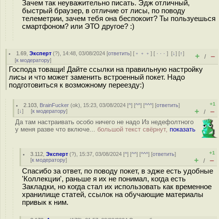
Зачем так неуважительно писать. Эдж отличный,
быстрый браузер, в отличие от лисы, по поводу
телеметрии, зачем тебя она беспокоит? Ты пользуешься
смартфоном? или ЭТО другое? :)
1.69
,
Эксперт
(
?
), 14:48, 03/08/2024 [
ответить
] [
﹢﹢﹢
] [
· · ·
]
[
↓
] [
↑
]
+
–
/
[
к модератору
]
Господа товащи! Дайте ссылки на правильную настройку
лисы и что может заменить встроенный покет. Надо
подготовиться к возможному переезду:)
+1
2.103
,
BrainFucker
(
ok
), 15:23, 03/08/2024 [
^
] [
^^
] [
^^^
] [
ответить
]
+
–
[
↓
] [
к модератору
]
/
Да там настраивать особо ничего не надо Из недефолтного
у меня разве что включе...
большой текст свёрнут,
показать
+1
3.112
,
Эксперт
(
?
), 15:37, 03/08/2024 [
^
] [
^^
] [
^^^
] [
ответить
]
+
–
[
к модератору
]
/
Спасибо за ответ, по поводу покет, в эдже есть удобные
'Коллекции', раньше я их не понимал, когда есть
Закладки, но когда стал их использовать как временное
хранилище статей, ссылок на обучающие материалы
привык к ним.