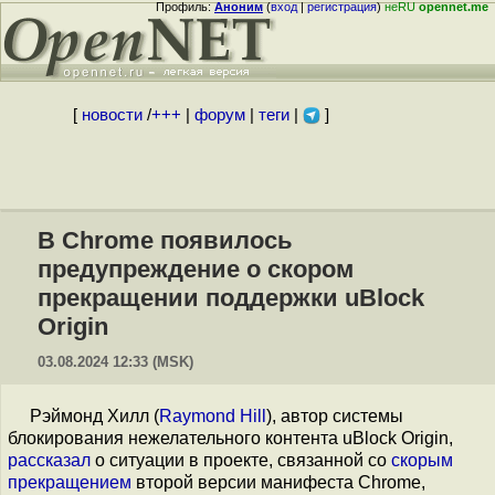
Профиль:
Аноним
(
вход
|
регистрация
)
неRU
opennet.me
[
новости
/
+++
|
форум
|
теги
|
]
В Chrome появилось
предупреждение о скором
прекращении поддержки uBlock
Origin
03.08.2024 12:33 (MSK)
Рэймонд Хилл (
Raymond Hill
), автор системы
блокирования нежелательного контента uBlock Origin,
рассказал
о ситуации в проекте, связанной со
скорым
прекращением
второй версии манифеста Chrome,