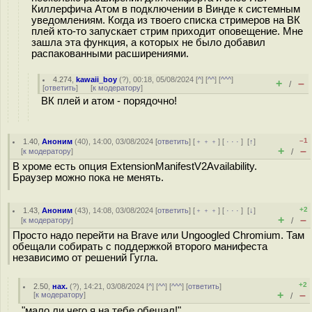
Киллерфича Атом в подключении в Винде к системным
уведомлениям. Когда из твоего списка стримеров на ВК
плей кто-то запускает стрим приходит оповещение. Мне
зашла эта функция, а которых не было добавил
распакованными расширениями.
4.274
,
kawaii_boy
(
?
), 00:18, 05/08/2024 [
^
] [
^^
] [
^^^
]
+
–
/
[
ответить
]
[
к модератору
]
ВК плей и атом - порядочно!
–1
1.40
,
Аноним
(
40
), 14:00, 03/08/2024 [
ответить
] [
﹢﹢﹢
] [
· · ·
]
[
↑
]
+
–
[
к модератору
]
/
В хроме есть опция ExtensionManifestV2Availability.
Браузер можно пока не менять.
+2
1.43
,
Аноним
(
43
), 14:08, 03/08/2024 [
ответить
] [
﹢﹢﹢
] [
· · ·
]
[
↓
]
+
–
[
к модератору
]
/
Просто надо перейти на Brave или Ungoogled Chromium. Там
обещали собирать с поддержкой второго манифеста
независимо от решений Гугла.
+2
2.50
,
нах.
(
?
), 14:21, 03/08/2024 [
^
] [
^^
] [
^^^
] [
ответить
]
+
–
[
к модератору
]
/
"мало ли чего я на тебе обещал!"