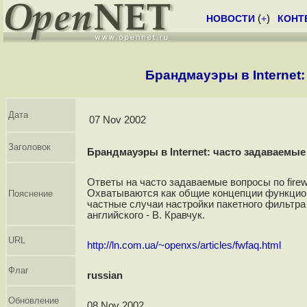
НОВОСТИ
(
+
)
КОНТ
Брандмауэры в Internet
Дата
07 Nov 2002
Заголовок
Брандмауэры в Internet: часто задаваемы
Ответы на часто задаваемые вопросы по firew
Охватываются как общие концепции функцион
Пояснение
частные случаи настройки пакетного фильтра в
английского - В. Кравчук.
URL
http://ln.com.ua/~openxs/articles/fwfaq.html
Флаг
russian
Обновление
08 Nov 2002