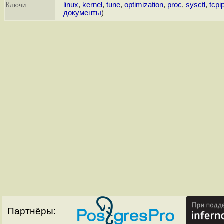
linux
,
kernel
,
tune
,
optimization
,
proc
,
sysctl
,
tcpi
Ключи
документы
)
Партнёры: