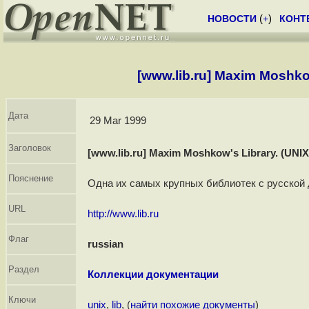
НОВОСТИ
(
+
)
КОНТ
[www.lib.ru] Maxim Moshko
Дата
29 Mar 1999
Заголовок
[www.lib.ru] Maxim Moshkow's Library. (UNI
Пояснение
Одна их самых крупных библиотек с русской 
URL
http://www.lib.ru
Флаг
russian
Раздел
Коллекции документации
Ключи
unix
,
lib
, (
найти похожие документы
)