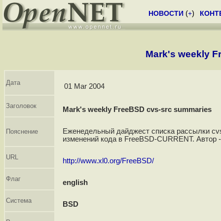
НОВОСТИ
(
+
)
КОНТ
Mark's weekly F
Дата
01 Mar 2004
Заголовок
Mark's weekly FreeBSD cvs-src summaries
Еженедельный дайджест списка рассылки cvs
Пояснение
изменений кода в FreeBSD-CURRENT. Автор - 
URL
http://www.xl0.org/FreeBSD/
Флаг
english
Система
BSD