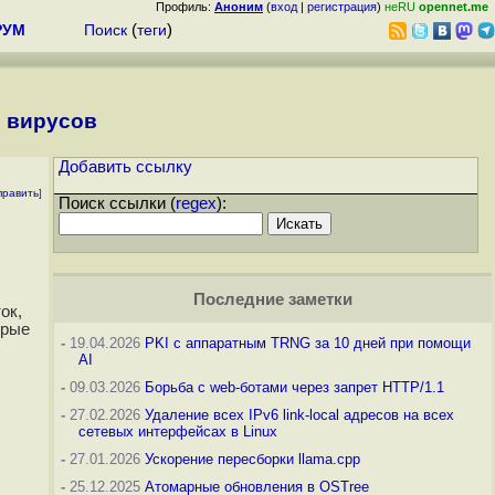
Профиль:
Аноним
(
вход
|
регистрация
)
неRU
opennet.me
РУМ
Поиск
(
теги
)
и вирусов
Добавить ссылку
править
]
Поиск ссылки (
regex
):
Последние заметки
ок,
орые
-
19.04.2026
PKI с аппаратным TRNG за 10 дней при помощи
AI
-
09.03.2026
Борьба с web-ботами через запрет HTTP/1.1
-
27.02.2026
Удаление всех IPv6 link-local адресов на всех
сетевых интерфейсах в Linux
-
27.01.2026
Ускорение пересборки llama.cpp
-
25.12.2025
Атомарные обновления в OSTree