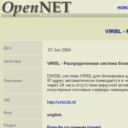
НОВ
VIRBL -
Дата
07 Jun 2004
Заголовок
VIRBL - Распределенная система бло
DNSBL система VIRBL для блокировки ад
IP адрес автоматически помещается в че
Пояснение
через 24 часа отсутствия вирусной акт
популярные почтовые серверы помещен
URL
http://virbl.bit.nl/
Флаг
english
Раздел
Борьба со спамом (spam)