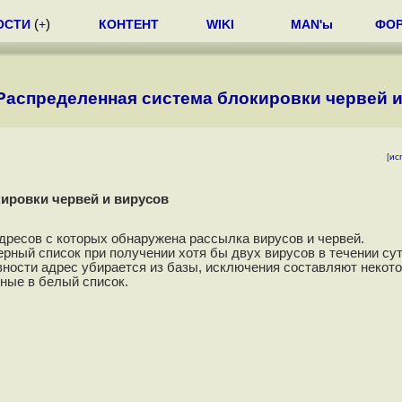
ОСТИ
(
+
)
КОНТЕНТ
WIKI
MAN'ы
ФО
 Распределенная система блокировки червей 
[
ис
кировки червей и вирусов
ресов с которых обнаружена рассылка вирусов и червей.
рный список при получении хотя бы двух вирусов в течении сут
ивности адрес убирается из базы, исключения составляют некот
ные в белый список.