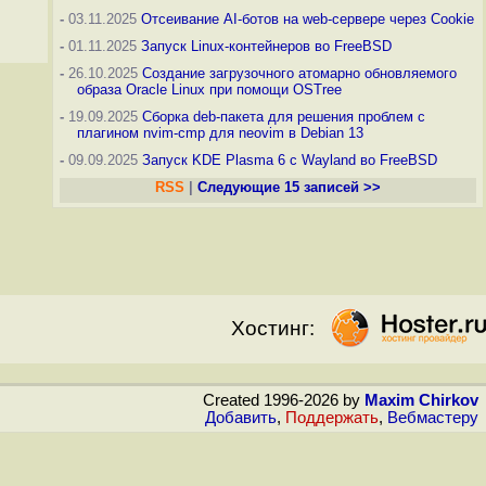
-
03.11.2025
Отсеивание AI-ботов на web-сервере через Cookie
-
01.11.2025
Запуск Linux-контейнеров во FreeBSD
-
26.10.2025
Создание загрузочного атомарно обновляемого
образа Oracle Linux при помощи OSTree
-
19.09.2025
Сборка deb-пакета для решения проблем с
плагином nvim-cmp для neovim в Debian 13
-
09.09.2025
Запуск KDE Plasma 6 с Wayland во FreeBSD
RSS
|
Следующие 15 записей >>
Хостинг:
Created 1996-2026 by
Maxim Chirkov
Добавить
,
Поддержать
,
Вебмастеру