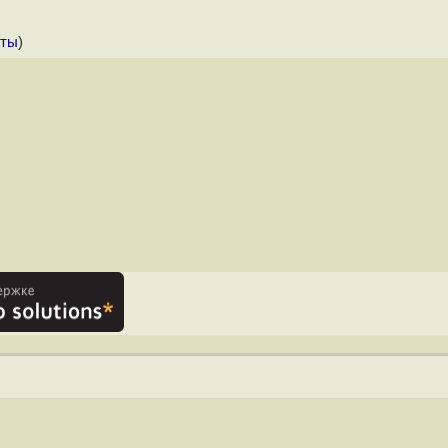
нты
)