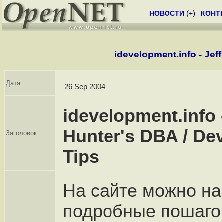
НОВОСТИ
(
+
)
КОНТ
idevelopment.info - Jef
Дата
26 Sep 2004
idevelopment.info -
Hunter's DBA / De
Заголовок
Tips
На сайте можно на
подробные пошаг