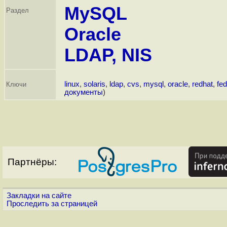
MySQL
Раздел
Oracle
LDAP, NIS
linux
,
solaris
,
ldap
,
cvs
,
mysql
,
oracle
,
redhat
,
fe
Ключи
документы
)
Партнёры:
Закладки на сайте
Проследить за страницей