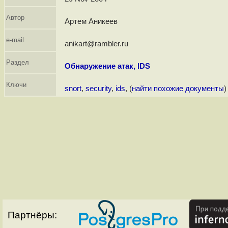
Автор
Артем Аникеев
e-mail
anikart@rambler.ru
Раздел
Обнаружение атак, IDS
Ключи
snort
,
security
,
ids
, (
найти похожие документы
)
Партнёры: