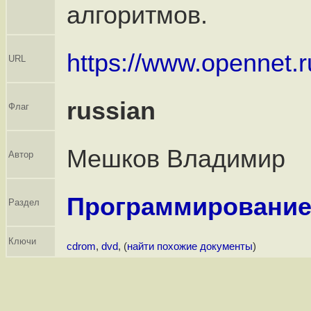
алгоритмов.
https://www.opennet.r
URL
russian
Флаг
Мешков Владимир
Автор
Программировани
Раздел
Ключи
cdrom
,
dvd
, (
найти похожие документы
)