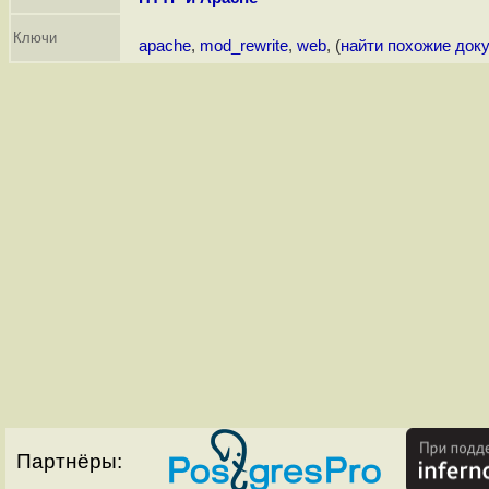
Ключи
apache
,
mod_rewrite
,
web
, (
найти похожие док
Партнёры: