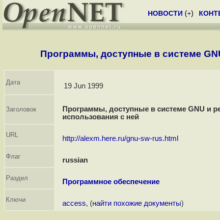
НОВОСТИ
(
+
)
КОНТ
Программы, доступные в системе GN
Дата
19 Jun 1999
Программы, доступные в системе GNU и 
Заголовок
использования с ней
URL
http://alexm.here.ru/gnu-sw-rus.html
Флаг
russian
Раздел
Программное обеспечение
Ключи
access
, (
найти похожие документы
)