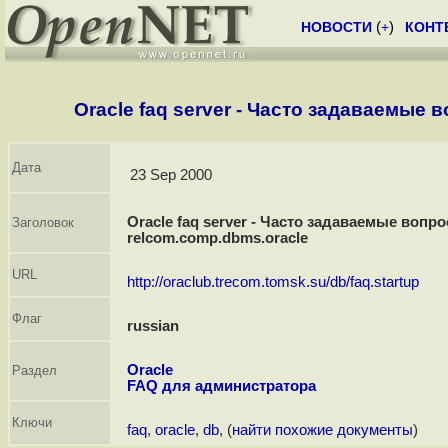
НОВОСТИ
(
+
)
КОНТ
Oracle faq server - Часто задаваемые
Дата
23 Sep 2000
Oracle faq server - Часто задаваемые воп
Заголовок
relcom.comp.dbms.oracle
URL
http://oraclub.trecom.tomsk.su/db/faq.startup
Флаг
russian
Oracle
Раздел
FAQ для администратора
Ключи
faq
,
oracle
,
db
, (
найти похожие документы
)