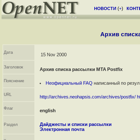
НОВОСТИ
(
+
)
КОНТ
Архив списка
Дата
15 Nov 2000
Заголовок
Архив списка рассылки MTA Postfix
Пояснение
Неофициальный FAQ
написанный по резул
URL
http://archives.neohapsis.com/archives/postfix/
h
Флаг
english
Дайджесты и списки рассылки
Раздел
Электронная почта