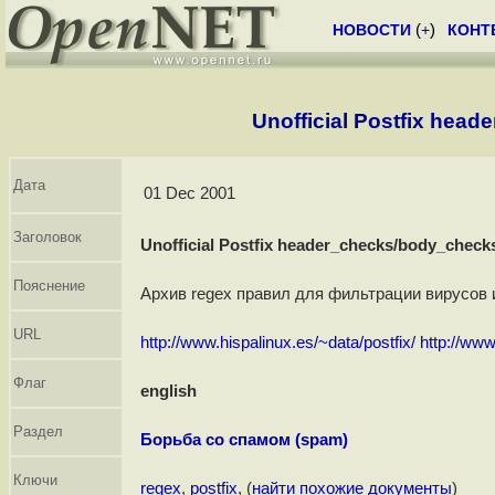
НОВОСТИ
(
+
)
КОНТ
Unofficial Postfix hea
Дата
01 Dec 2001
Заголовок
Unofficial Postfix header_checks/body_checks
Пояснение
Архив regex правил для фильтрации вирусов и
URL
http://www.hispalinux.es/~data/postfix/
http://ww
Флаг
english
Раздел
Борьба со спамом (spam)
Ключи
regex
,
postfix
, (
найти похожие документы
)