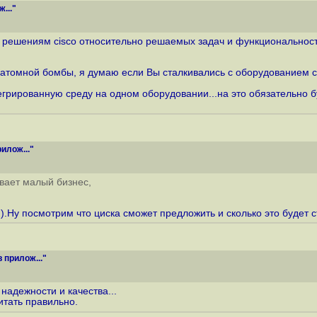
..."
решениям cisco относительно решаемых задач и функциональности,
т атомной бомбы, я думаю если Вы сталкивались с оборудованием cis
рированную среду на одном оборудовании...на это обязательно буд
илож..."
ивает малый бизнес,
:).Ну посмотрим что циска сможет предложить и сколько это будет с
 прилож..."
надежности и качества...
читать правильно.