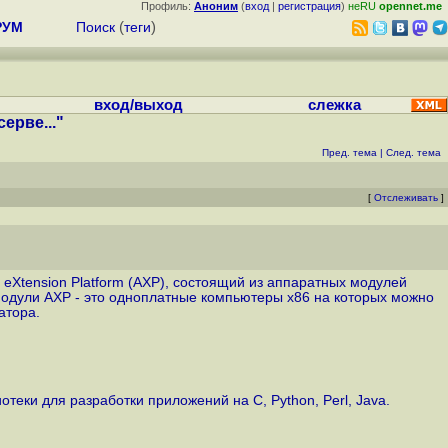
Профиль:
Аноним
(
вход
|
регистрация
)
неRU
opennet.me
РУМ
Поиск
(
теги
)
вход/выход
слежка
ерве..."
Пред. тема
|
След. тема
[
Отслеживать
]
on eXtension Platform (AXP), состоящий из аппаратных модулей
 модули AXP - это одноплатные компьютеры x86 на которых можно
атора.
ки для разработки приложений на C, Python, Perl, Java.