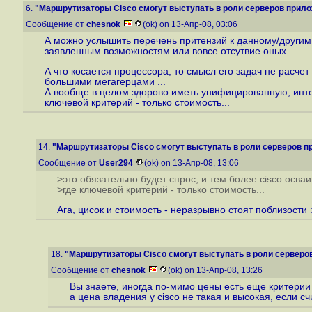
6.
"Маршрутизаторы Cisco смогут выступать в роли серверов прилож
Сообщение от
chesnok
(ok) on 13-Апр-08, 03:06
А можно услышить перечень притензий к данному/другим 
заявленным возможностям или вовсе отсутвие оных...
А что косается процессора, то смысл его задач не расче
большими мегагерцами ...
А вообще в целом здорово иметь унифицированную, интег
ключевой критерий - только стоимость...
14.
"Маршрутизаторы Cisco смогут выступать в роли серверов пр
Сообщение от
User294
(ok) on 13-Апр-08, 13:06
>это обязательно будет спрос, и тем более cisco осва
>где ключевой критерий - только стоимость...
Ага, цисок и стоимость - неразрывно стоят поблизости 
18.
"Маршрутизаторы Cisco смогут выступать в роли серверов
Сообщение от
chesnok
(ok) on 13-Апр-08, 13:26
Вы знаете, иногда по-мимо цены есть еще критерии 
а цена владения у cisco не такая и высокая, если с