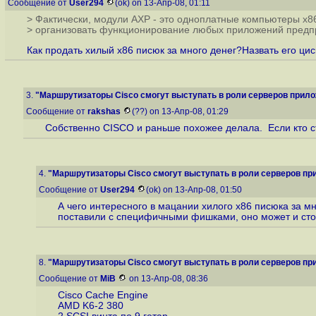
Сообщение от
User294
(ok) on 13-Апр-08, 01:11
> Фактически, модули AXP - это одноплатные компьютеры x8
> организовать функционирование любых приложений предп
Как продать хилый х86 писюк за много денег?Назвать его циск
3.
"Маршрутизаторы Cisco смогут выступать в роли серверов прилож
Сообщение от
rakshas
(??) on 13-Апр-08, 01:29
Собственно CISCO и раньше похожее делала. Если кто стал
4.
"Маршрутизаторы Cisco смогут выступать в роли серверов при
Сообщение от
User294
(ok) on 13-Апр-08, 01:50
А чего интересного в мацании хилого х86 писюка за м
поставили с специфичными фишками, оно может и стоило
8.
"Маршрутизаторы Cisco смогут выступать в роли серверов при
Сообщение от
MiB
on 13-Апр-08, 08:36
Cisco Сache Engine
AMD K6-2 380