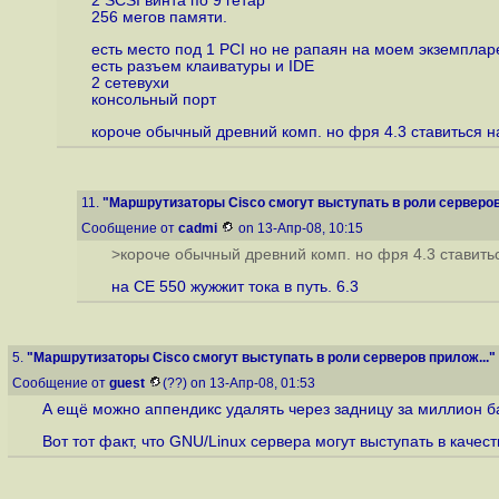
2 SCSI винта по 9 гетар
256 мегов памяти.
есть место под 1 PCI но не рапаян на моем экземплар
есть разъем клаиватуры и IDE
2 сетевухи
консольный порт
короче обычный древний комп. но фря 4.3 ставиться на
11.
"Маршрутизаторы Cisco смогут выступать в роли серверов
Сообщение от
cadmi
on 13-Апр-08, 10:15
>короче обычный древний комп. но фря 4.3 ставиться
на CE 550 жужжит тока в путь. 6.3
5.
"Маршрутизаторы Cisco смогут выступать в роли серверов прилож..."
Сообщение от
guest
(??) on 13-Апр-08, 01:53
А ещё можно аппендикс удалять через задницу за миллион ба
Вот тот факт, что GNU/Linux сервера могут выступать в каче