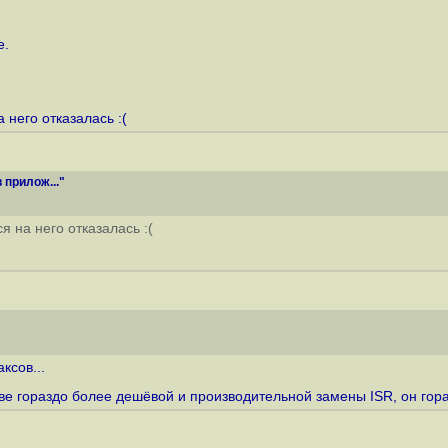
е.
 него отказалась :(
 прилож..."
 на него отказалась :(
ксов...
стве гораздо более дешёвой и производительной замены ISR, он гора