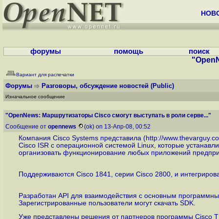
НОВ
форумы
помощь
поиск
"OpenN
Вариант для распечатки
Форумы
Разговоры, обсуждение новостей
(Public)
Изначальное сообщение
"OpenNews: Маршрутизаторы Cisco смогут выступать в роли серве..."
Сообщение от
opennews
(ok) on 13-Апр-08, 00:52
Компания Cisco Systems представила (
http://www.thevarguy.c
Cisco ISR с операционной системой Linux, которые устанавл
организовать функционирование любых приложений предприя
Поддерживаются Cisco 1841, серии Cisco 2800, и интегриро
Разработан API для взаимодействия с основным программным
Зарегистрированные пользователи могут скачать SDK.
Уже представлены решения от партнеров программы Cisco T