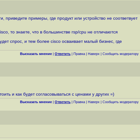
 приведите примеры, где продукт или устройство не соответвует
co, то знаете, что в большинстве rsp/cpu не отличаются
ет спрос, и тем более cisco осваивает малый бизнес, где
Высказать мнение
|
Ответить
|
Правка
|
Наверх
|
Cообщить модератору
тоить и как будет согласовываться с ценами у других =)
Высказать мнение
|
Ответить
|
Правка
|
Наверх
|
Cообщить модератору