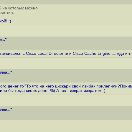
6 на которых можно
риятия,
ой! :)
..."
кивался с Cisco Local Director или Cisco Сache Engine.....мда ин
лож..."
ного денег то?То что на него цискари свой лэйбак прилепили?Пони
 бы тогда своих денег %).А так - изврат извратом :)
лож..."