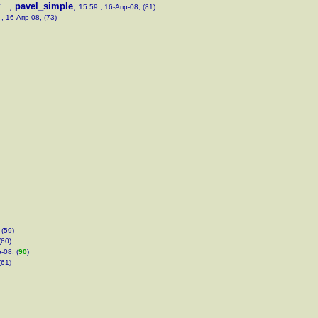
..
,
pavel_simple
,
15:59 , 16-Апр-08, (81)
 , 16-Апр-08, (73)
 (59)
(60)
-08, (
90
)
(61)