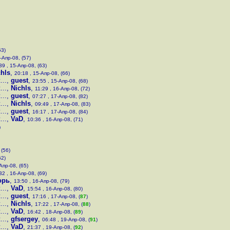
53)
-Апр-08, (57)
39 , 15-Апр-08, (63)
chls
,
20:18 , 15-Апр-08, (66)
..
,
guest
,
23:55 , 15-Апр-08, (68)
..
,
Nichls
,
11:29 , 16-Апр-08, (72)
..
,
guest
,
07:27 , 17-Апр-08, (82)
..
,
Nichls
,
09:49 , 17-Апр-08, (83)
..
,
guest
,
16:17 , 17-Апр-08, (84)
..
,
VaD
,
10:36 , 16-Апр-08, (71)
)
 (56)
62)
Апр-08, (65)
32 , 16-Апр-08, (69)
орь
,
13:50 , 16-Апр-08, (79)
..
,
VaD
,
15:54 , 16-Апр-08, (80)
..
,
guest
,
17:16 , 17-Апр-08, (
87
)
..
,
Nichls
,
17:22 , 17-Апр-08, (
88
)
..
,
VaD
,
16:42 , 18-Апр-08, (
89
)
..
,
gfsergey
,
06:48 , 19-Апр-08, (
91
)
..
,
VaD
,
21:37 , 19-Апр-08, (
92
)