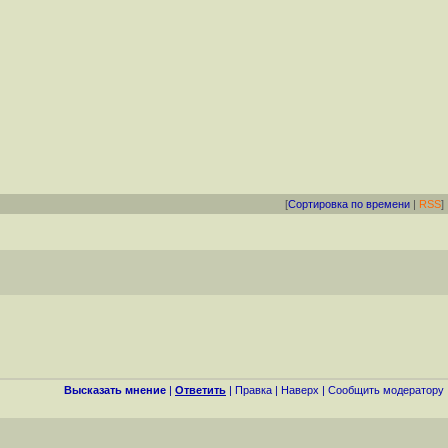
[
Сортировка по времени
|
RSS
]
Высказать мнение
|
Ответить
|
Правка
|
Наверх
|
Cообщить модератору