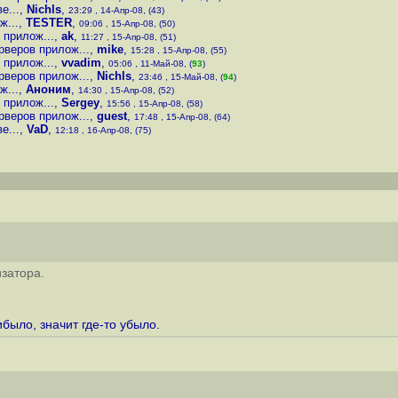
е...
,
Nichls
,
23:29 , 14-Апр-08, (43)
ж...
,
TESTER
,
09:06 , 15-Апр-08, (50)
 прилож...
,
ak
,
11:27 , 15-Апр-08, (51)
рверов прилож...
,
mike
,
15:28 , 15-Апр-08, (55)
 прилож...
,
vvadim
,
05:06 , 11-Май-08, (
93
)
рверов прилож...
,
Nichls
,
23:46 , 15-Май-08, (
94
)
ж...
,
Аноним
,
14:30 , 15-Апр-08, (52)
 прилож...
,
Sergey
,
15:56 , 15-Апр-08, (58)
рверов прилож...
,
guest
,
17:48 , 15-Апр-08, (64)
е...
,
VaD
,
12:18 , 16-Апр-08, (75)
затора.
было, значит где-то убыло.