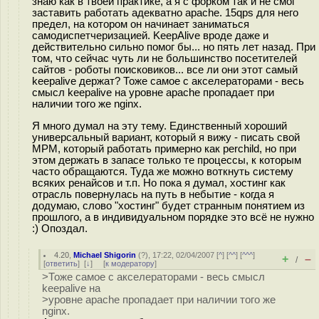
знаю как в твоей практике, а я с форком так и не смог
заставить работать адекватно apache. 15qps для него
предел, на котором он начинает заниматься
самодиспетчеризацией. KeepAlive вроде даже и
действительно сильно помог бы... но пять лет назад. При
том, что сейчас чуть ли не большинство посетителей
сайтов - роботы поисковиков... все ли они этот самый
keepalive держат? Тоже самое с акселераторами - весь
смысл keepalive на уровне apache пропадает при
наличии того же nginx.
Я много думал на эту тему. Единственный хороший
универсальный вариант, который я вижу - писать свой
MPM, который работать примерно как perchild, но при
этом держать в запасе только те процессы, к которым
часто обращаются. Туда же можно воткнуть систему
всяких ренайсов и т.п. Но пока я думал, хостинг как
отрасль повернулась на путь в небытие - когда я
додумаю, слово "хостинг" будет странным понятием из
прошлого, а в индивидуальном порядке это всё не нужно
:) Опоздал.
4.20
,
Michael Shigorin
(
?
), 17:22, 02/04/2007 [
^
] [
^^
] [
^^^
]
+
–
/
[
ответить
]
[
↓
] [
к модератору
]
>Тоже самое с акселераторами - весь смысл
keepalive на
>уровне apache пропадает при наличии того же
nginx.