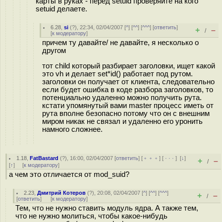
карты в руках - перед setuid проверяйте на кого
setuid делаете.
6.28
,
si
(
?
), 22:34, 02/04/2007 [
^
] [
^^
] [
^^^
] [
ответить
]
+
–
/
[
к модератору
]
причем ту давайте/ не давайте, я несколько о
другом
тот child который разбирает заголовки, ищет какой
это vh и делает set*id() работает под рутом.
заголовки он получает от клиента, следовательно
если будет ошибка в коде разбора заголовков, то
потенциально удаленно можно получить рута.
кстати упомянутый вами master процесс иметь от
рута вполне безопасно потому что он с внешним
миром никак не связал и удаленно его уронить
намного сложнее.
1.18
,
FatBastard
(
?
), 16:00, 02/04/2007 [
ответить
] [
﹢﹢﹢
] [
· · ·
]
[
↓
]
+
–
/
[
↑
] [
к модератору
]
а чем это отличается от mod_suid?
2.23
,
Дмитрий Котеров
(
?
), 20:08, 02/04/2007 [
^
] [
^^
] [
^^^
]
+
–
/
[
ответить
]
[
к модератору
]
Тем, что не нужно ставить модуль ядра. А также тем,
что не нужно молиться, чтобы какое-нибудь