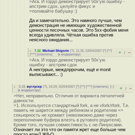
>Ага. И гордо демонстрирует 50x'ую ошибку -
апстрим сдох, целуйте фикус и
>поливайте бабушку :)
Да и замечательно. Это намного лучше, чем
демонстрация не имеющих художественной
ценности песочных часов. Это 5xx-фобия меня
всегда удивляла. Чёткая ошибка против
неясного ожидания...
7.32
,
Michael Shigorin
(
?
), 11:35, 03/04/2007 [
^
] [
^^
]
+
–
/
[
^^^
] [
ответить
]
[
к модератору
]
>Ага. И гордо демонстрирует 50x'ую
ошибку - апстрим сдох
А нектррые, междпррочим, ещё и monit
выписывают... :)
3.19
,
вуглускр
(
?
), 16:29, 02/04/2007 [
^
] [
^^
] [
^^^
] [
ответить
]
[
↑
]
+
–
/
[
к модератору
]
>Нет, неправильно. Отличия от варианта пятилетней
давности:
>1. Используется стандартный fork, а не vfork/rfork. Т.е.
память не шарится между ребенком и родителем =>
секьюрность не хромает (невозможно даже через
переполнение буфера влезть в рутового родителя).
Кроме того, лучшая совместимость с не-Линуксами.
Означает ли это что он памяти жрет еще больше чем
просто апач? Ж8-О