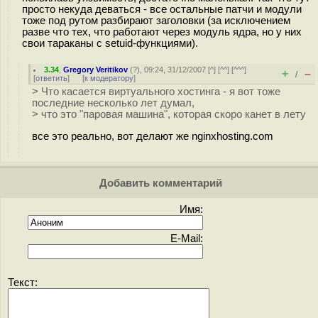
просто некуда деваться - все остальные патчи и модули
тоже под рутом разбирают заголовки (за исключением
разве что тех, что работают через модуль ядра, но у них
свои тараканы с setuid-функциями).
3.34
,
Gregory Veritikov
(
?
), 09:24, 31/12/2007 [
^
] [
^^
] [
^^^
]
+
–
/
[
ответить
]
[
к модератору
]
> Что касается виртуального хостинга - я вот тоже
последние несколько лет думал,
> что это "паровая машина", которая скоро канет в лету
все это реально, вот делают же nginxhosting.com
Добавить комментарий
Имя:
E-Mail:
Текст: