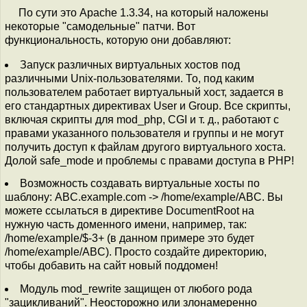
По сути это Apache 1.3.34, на который наложены
некоторые "самодельные" патчи. Вот
функциональность, которую они добавляют:
Запуск различных виртуальных хостов под
различными Unix-пользователями. То, под каким
пользователем работает виртуальный хост, задается в
его стандартных директивах User и Group. Все скрипты,
включая скрипты для mod_php, CGI и т. д., работают с
правами указанного пользователя и группы и не могут
получить доступ к файлам другого виртуального хоста.
Долой safe_mode и проблемы с правами доступа в PHP!
Возможность создавать виртуальные хосты по
шаблону: ABC.example.com -> /home/example/ABC. Вы
можете ссылаться в директиве DocumentRoot на
нужную часть доменного имени, например, так:
/home/example/$-3+ (в данном примере это будет
/home/example/ABC). Просто создайте директорию,
чтобы добавить на сайт новый поддомен!
Модуль mod_rewrite защищен от любого рода
"зацикливаний". Неосторожно или злонамеренно