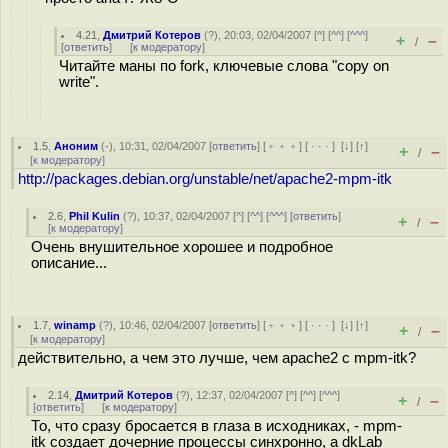
4.21
,
Дмитрий Котеров
(
?
), 20:03, 02/04/2007 [
^
] [
^^
] [
^^^
]
+
–
/
[
ответить
]
[
к модератору
]
Читайте маны по fork, ключевые слова "copy on
write".
1.5
,
Аноним
(
-
), 10:31, 02/04/2007 [
ответить
] [
﹢﹢﹢
] [
· · ·
]
[
↓
] [
↑
]
+
–
/
[
к модератору
]
http://packages.debian.org/unstable/net/apache2-mpm-itk
2.6
,
Phil Kulin
(
?
), 10:37, 02/04/2007 [
^
] [
^^
] [
^^^
] [
ответить
]
+
–
/
[
к модератору
]
Очень внушительное хорошее и подробное
описание...
1.7
,
winamp
(
?
), 10:46, 02/04/2007 [
ответить
] [
﹢﹢﹢
] [
· · ·
]
[
↓
] [
↑
]
+
–
/
[
к модератору
]
действительно, а чем это лучше, чем apache2 с mpm-itk?
2.14
,
Дмитрий Котеров
(
?
), 12:37, 02/04/2007 [
^
] [
^^
] [
^^^
]
+
–
/
[
ответить
]
[
к модератору
]
То, что сразу бросается в глаза в исходниках, - mpm-
itk создает дочерние процессы синхронно, а dkLab