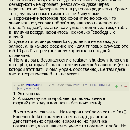
секьюрность не хромает (невозможно даже через
переполнение буфера влезть в рутового родителя). Кроме
того, лучшая совместимость с не-Линуксами.
2. Порождение потомков происходит асинхронно, что
значительно ускоряет обработку запросов - делает ее
более "гладкой", т.к. апач сам умеет следить за тем, чтобы
в наличии всегда находилось несколько "свободных"
апачей.
3. Даже этот асинхронный fork делается не на каждый
запрос, а на каждое соединение - для типовых случаев это
в 5-10 раз быстрее (по числу картинок на средней
странице).
4. Нету дыры в безопасности с register_shutdown_function в
mod_php, которая была в патче пятилетней давности (из-за
которой этот патч и был убран, собственно). Ее там даже
чисто теоретически быть не может.
3.15
,
Phil Kulin
(
?
), 12:50, 02/04/2007 [
^
] [
^^
] [
^^^
] [
ответить
]
[
↓
]
+
–
/
[
к модератору
]
1. Это я понял.
2. А можно чуток подробнее про асинхронные
форки? (не хочу в код лезть без пояснений).
Я чего хотел сказать... Некоторая проблема есть с fork().
Конечно, fork() (как и пять лет назад) делается
действительно странно и забавно, но практика
показывает, что в нашем случае это помогает слабо. Не