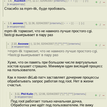
1.8
,
_Kuzmich
(
??
), 11:17, 02/04/2007 [
ответить
] [
﹢﹢﹢
] [
· · ·
]
[
↑
]
+
–
/
[
к модератору
]
Спасибо за mpm-itk, буде пробовать.
1.9
,
аноним
(
?
), 11:36, 02/04/2007 [
ответить
] [
﹢﹢﹢
] [
· · ·
]
[
↓
]
+
–
/
[
к модератору
]
mpm-itk тормозит, что не намного лучше простого cgi.
fastcgi выигрывает в пару раз
2.10
,
Аноним
(
-
), 11:54, 02/04/2007 [
^
] [
^^
] [
^^^
] [
ответить
]
+
–
/
[
к модератору
]
>mpm-itk тормозит, что не намного лучше простого cgi.
>fastcgi выигрывает в пару раз
Хуже, что он память при большом числе виртуальных
хостов кушает страшно. Минимум один висящий процесс
на пользователя.
Как я понял dkLab патч заставляет дочерние процессы
обрабатывать запрос работая под root. Нет в жизни
счастья.
3.11
,
Phil Kulin
(
?
), 12:06, 02/04/2007 [
^
] [
^^
] [
^^^
] [
ответить
]
+
–
/
[
к модератору
]
Под root работает только начальная дочка.
Обработка уже идёт под пользователем. Не вижу