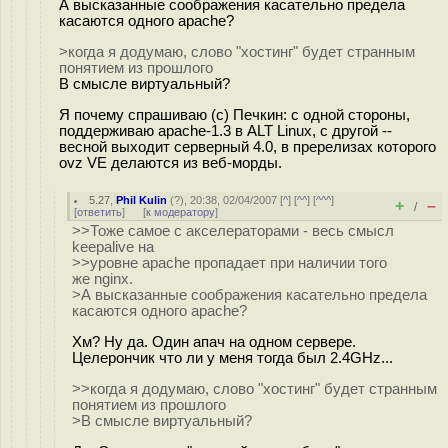
А высказанные соображения касательно предела
касаются одного apache?
>когда я додумаю, слово "хостинг" будет странным
понятием из прошлого
В смысле виртуальный?
Я почему спрашиваю (c) Печкин: с одной стороны,
поддерживаю apache-1.3 в ALT Linux, с другой --
весной выходит серверный 4.0, в пререлизах которого
ovz VE делаются из веб-морды.
5.27
,
Phil Kulin
(
?
), 20:38, 02/04/2007 [
^
] [
^^
] [
^^^
]
+
–
/
[
ответить
]
[
к модератору
]
>>Тоже самое с акселераторами - весь смысл
keepalive на
>>уровне apache пропадает при наличии того
же nginx.
>А высказанные соображения касательно предела
касаются одного apache?
Хм? Ну да. Один апач на одном сервере.
Целерончик что ли у меня тогда был 2.4GHz...
>>когда я додумаю, слово "хостинг" будет странным
понятием из прошлого
>В смысле виртуальный?