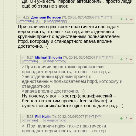
Да. Он уже есть "паровой автомобиль", просто люди
ещё об этом не знают.
4.22
,
Дмитрий Котеров
(
?
), 20:06, 02/04/2007 [
^
] [
^^
] [
^^^
]
+
–
/
[
ответить
]
[
↑
] [
к модератору
]
При наличии nginx также практически пропадает
вероятность, что вы - хостер, а не отдельный
крупный проект с единственным пользователем
httpd, которому и стандартного апача вполне
достаточно. :-)
5.24
,
Michael Shigorin
(
?
), 20:16, 02/04/2007 [
^
] [
^^
] [
^^^
]
+
–
/
[
ответить
]
[
к модератору
]
>При наличии nginx также практически
пропадает вероятность, что вы - хостер, а
>не отдельный крупный проект с
единственным пользователем httpd, которому и
стандартного
>апача вполне достаточно. :-)
Ну почему, я вот -- хостер (специфический --
бесплатно хостим проекты free software), и
существованию/работе nginx очень даже рад. ;-)
5.25
,
Phil Kulin
(
?
), 20:32, 02/04/2007 [
^
] [
^^
] [
^^^
]
+
–
/
[
ответить
]
[
к модератору
]
> При наличии nginx также практически
пропадает вероятность, что вы - хостер