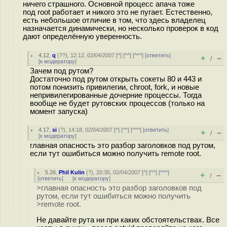
ничего страшного. Основной процесс апача тоже
под root работает и никого это не пугает. Естественно,
есть небольшое отличие в том, что здесь владелец
назначается динамически, но несколько проверок в код
дают определённую уверенность.
4.12
,
q
(
??
), 12:12, 02/04/2007 [
^
] [
^^
] [
^^^
] [
ответить
]
+
–
/
[
к модератору
]
Зачем под рутом?
Достаточно под рутом открыть сокеты 80 и 443 и
потом понизить привилегии, chroot, fork, и новые
непривилегированные дочерние процессы. Тогда
вообще не будет рутовских процессов (только на
момент запуска)
4.17
,
si
(
?
), 14:18, 02/04/2007 [
^
] [
^^
] [
^^^
] [
ответить
]
+
–
/
[
к модератору
]
главная опасность это разбор заголовков под рутом,
если тут ошибиться можно получить remote root.
5.26
,
Phil Kulin
(
?
), 20:35, 02/04/2007 [
^
] [
^^
] [
^^^
]
+
–
/
[
ответить
]
[
к модератору
]
>главная опасность это разбор заголовков под
рутом, если тут ошибиться можно получить
>remote root.
Не давайте рута ни при каких обстоятельствах. Все