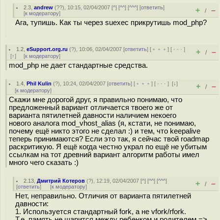
2.3
,
andrew
(
??
), 10:15, 02/04/2007 [
^
] [
^^
] [
^^^
] [
ответить
]
+
–
/
[
к модератору
]
Ага, тупишь. Как ты через suexec прикрутишь mod_php?
1.2
,
eSupport.org.ru
(
?
), 10:06, 02/04/2007 [
ответить
] [
﹢﹢﹢
] [
· · ·
]
+
–
/
[
↑
] [
к модератору
]
mod_php не дает стандартные средства.
1.4
,
Phil Kulin
(
?
), 10:24, 02/04/2007 [
ответить
] [
﹢﹢﹢
] [
· · ·
]
[
↓
]
+
–
/
[
к модератору
]
Скажи мне дорогой друг, я правильно понимаю, что
предложенный вариант отличается твоего же от
варианта пятилетней давности наличием некоего
нового аналога mod_vhost_alias (я, кстати, не понимаю,
почему ещё никто этого не сделал :) и тем, что keepalive
теперь принимаются? Если это так, я сейчас твой roadmap
раскритикую. Я ещё когда честно украл по ещё не убитым
ссылкам на тот древний вариант алгоритм работы имел
много чего сказать :)
2.13
,
Дмитрий Котеров
(
?
), 12:19, 02/04/2007 [
^
] [
^^
] [
^^^
]
+
–
/
[
ответить
]
[
к модератору
]
Нет, неправильно. Отличия от варианта пятилетней
давности:
1. Используется стандартный fork, а не vfork/rfork.
Т.е. память не шарится между ребенком и родителем =>