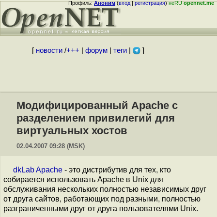
Профиль:
Аноним
(
вход
|
регистрация
)
неRU
opennet.me
[
новости
/
+++
|
форум
|
теги
|
]
Модифицированный Apache с
разделением привилегий для
виртуальных хостов
02.04.2007 09:28 (MSK)
dkLab Apache
- это дистрибутив для тех, кто
собирается использовать Apache в Unix для
обслуживания нескольких полностью независимых друг
от друга сайтов, работающих под разными, полностью
разграниченными друг от друга пользователями Unix.