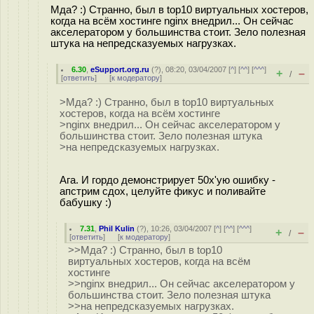
Мда? :) Странно, был в top10 виртуальных хостеров,
когда на всём хостинге nginx внедрил... Он сейчас
акселератором у большинства стоит. Зело полезная
штука на непредсказуемых нагрузках.
6.30
,
eSupport.org.ru
(
?
), 08:20, 03/04/2007 [
^
] [
^^
] [
^^^
]
+
–
/
[
ответить
]
[
к модератору
]
>Мда? :) Странно, был в top10 виртуальных
хостеров, когда на всём хостинге
>nginx внедрил... Он сейчас акселератором у
большинства стоит. Зело полезная штука
>на непредсказуемых нагрузках.
Ага. И гордо демонстрирует 50x'ую ошибку -
апстрим сдох, целуйте фикус и поливайте
бабушку :)
7.31
,
Phil Kulin
(
?
), 10:26, 03/04/2007 [
^
] [
^^
] [
^^^
]
+
–
/
[
ответить
]
[
к модератору
]
>>Мда? :) Странно, был в top10
виртуальных хостеров, когда на всём
хостинге
>>nginx внедрил... Он сейчас акселератором у
большинства стоит. Зело полезная штука
>>на непредсказуемых нагрузках.