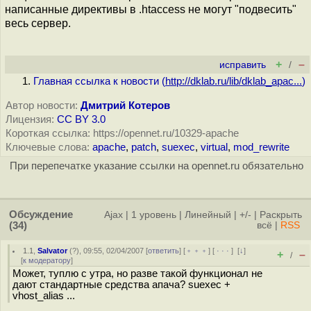
написанные директивы в .htaccess не могут "подвесить"
весь сервер.
+
–
исправить
/
Главная ссылка к новости (
http://dklab.ru/lib/dklab_apac...
)
Автор новости:
Дмитрий Котеров
Лицензия:
CC BY 3.0
Короткая ссылка: https://opennet.ru/10329-apache
Ключевые слова:
apache
,
patch
,
suexec
,
virtual
,
mod_rewrite
При перепечатке указание ссылки на opennet.ru обязательно
Обсуждение
Ajax
|
1 уровень
|
Линейный
|
+/-
|
Раскрыть
(34)
всё
|
RSS
1.1
,
Salvator
(
?
), 09:55, 02/04/2007 [
ответить
] [
﹢﹢﹢
] [
· · ·
]
[
↓
]
+
–
/
[
к модератору
]
Может, туплю с утра, но разве такой функционал не
дают стандартные средства апача? suexec +
vhost_alias ...