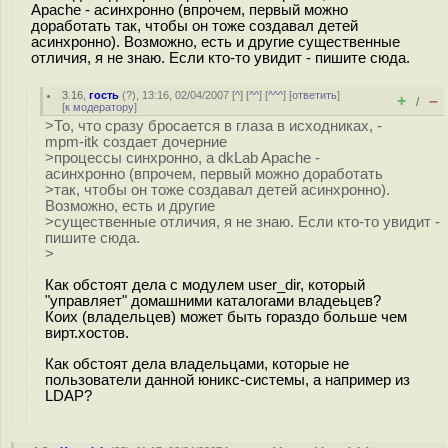
Apache - асинхронно (впрочем, первый можно
доработать так, чтобы он тоже создавал детей
асинхронно). Возможно, есть и другие существенные
отличия, я не знаю. Если кто-то увидит - пишите сюда.
3.16
,
гость
(
?
), 13:16, 02/04/2007 [
^
] [
^^
] [
^^^
] [
ответить
]
+
–
/
[
к модератору
]
>То, что сразу бросается в глаза в исходниках, -
mpm-itk создает дочерние
>процессы синхронно, а dkLab Apache -
асинхронно (впрочем, первый можно доработать
>так, чтобы он тоже создавал детей асинхронно).
Возможно, есть и другие
>существенные отличия, я не знаю. Если кто-то увидит -
пишите сюда.
>
Как обстоят дела с модулем user_dir, который
"управляет" домашними каталогами владеьцев?
Коих (владельцев) может быть гораздо больше чем
вирт.хостов.
Как обстоят дела владельцами, которые не
пользователи данной юникс-системы, а например из
LDAP?