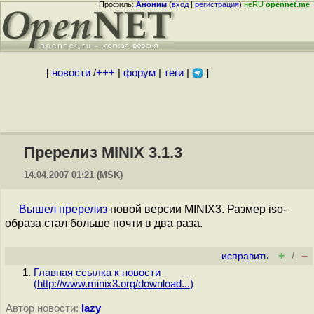
Профиль:
Аноним
(
вход
|
регистрация
)
неRU
opennet.me
[
новости
/
+++
|
форум
|
теги
|
]
Пререлиз MINIX 3.1.3
14.04.2007 01:21 (MSK)
Вышел пререлиз
новой версии MINIX3. Размер iso-
образа стал больше почти в два раза.
+
–
исправить
/
Главная ссылка к новости
(
http://www.minix3.org/download...
)
Автор новости:
lazy