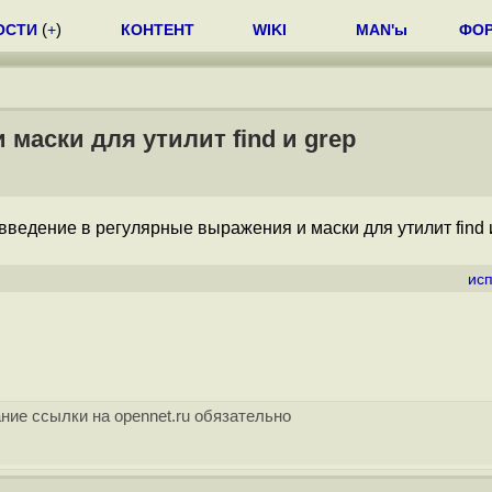
ОСТИ
(
+
)
КОНТЕНТ
WIKI
MAN'ы
ФО
маски для утилит find и grep
 введение в регулярные выражения и маски для утилит find и
ис
ние ссылки на opennet.ru обязательно