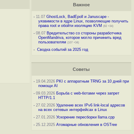
Важное
-
11.07
GhostLock, BadEpoll и Januscape -
уязвимости в ядре Linux, позволяющие получить
права root и обойти изоляцию KVM
(82 +34)
-
08.07
Вредительство со стороны разработчика
OpenMandriva, которое могло причинить вред
пользователям
(107 +34)
-
Сводка событий за 2025 год
Советы
-
19.04.2026
PKI с аппаратным TRNG за 10 дней при
помощи AI
-
09.03.2026
Борьба с web-ботами через запрет
HTTP/1.1
-
27.02.2026
Удаление всех IPv6 link-local адресов
на всех сетевых интерфейсах в Linux
-
27.01.2026
Ускорение пересборки llama.cpp
-
25.12.2025
Атомарные обновления в OSTree