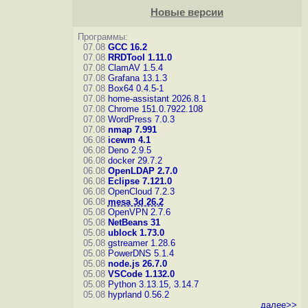
Новые версии
Программы:
07.08
GCC 16.2
07.08
RRDTool 1.11.0
07.08
ClamAV 1.5.4
07.08
Grafana 13.1.3
07.08
Box64 0.4.5-1
07.08
home-assistant 2026.8.1
07.08
Chrome 151.0.7922.108
07.08
WordPress 7.0.3
07.08
nmap 7.991
06.08
icewm 4.1
06.08
Deno 2.9.5
06.08
docker 29.7.2
06.08
OpenLDAP 2.7.0
06.08
Eclipse 7.121.0
06.08
OpenCloud 7.2.3
06.08
mesa 3d 26.2
05.08
OpenVPN 2.7.6
05.08
NetBeans 31
05.08
ublock 1.73.0
05.08
gstreamer 1.28.6
05.08
PowerDNS 5.1.4
05.08
node.js 26.7.0
05.08
VSCode 1.132.0
05.08
Python 3.13.15, 3.14.7
05.08
hyprland 0.56.2
далее>>