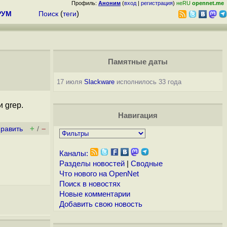
Профиль:
Аноним
(
вход
|
регистрация
)
неRU
opennet.me
РУМ
Поиск
(
теги
)
Памятные даты
17 июля
Slackware
исполнилось 33 года
 grep.
Навигация
+
–
править
/
Каналы:
Разделы новостей
|
Сводные
Что нового на OpenNet
Поиск в новостях
Новые комментарии
Добавить свою новость