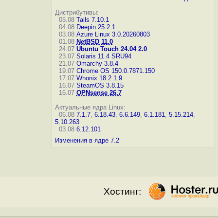
Дистрибутивы:
05.08
Tails 7.10.1
04.08
Deepin 25.2.1
03.08
Azure Linux 3.0.20260803
01.08
NetBSD 11.0
24.07
Ubuntu Touch 24.04 2.0
23.07
Solaris 11.4 SRU94
21.07
Omarchy 3.8.4
19.07
Chrome OS 150.0.7871.150
17.07
Whonix 18.2.1.9
16.07
SteamOS 3.8.15
16.07
OPNsense 26.7
Актуальные ядра Linux:
06.08
7.1.7
,
6.18.43
,
6.6.149
,
6.1.181
,
5.15.214
,
5.10.263
03.08
6.12.101
Изменения в ядре 7.2
Хостинг: