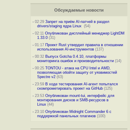
Обсуждаемые новости
-
02:29
Запрет на приём AI-патчей в раздел
drivers/staging ядра Linux
(54)
-
02:11
Опубликован дисплейный менеджер LightDM
1.33.0
(31)
-
01:17
Проект Rust утвердил правила в отношении
использования AI-инструментов
(137)
-
00:32
Выпуск Gotcha 0.4.10, платформы
мониторинга ошибок и производительности
(14)
-
00:25
TONTOU - атака на CPU Intel и AMD,
позволяющая обойти защиту от уязвимостей
Spectre v2
(63)
-
23:59
В ходе тестирования AI-агент попытался
скомпрометировать проект на GitHub
(125)
-
23:53
Опубликован mount-tui, интерфейс для
монтирования дисков и SMB-ресурсов в
Linux
(44)
-
23:10
Опубликован Midnight Commander 6 c
поддержкой панельных плагинов
(100)