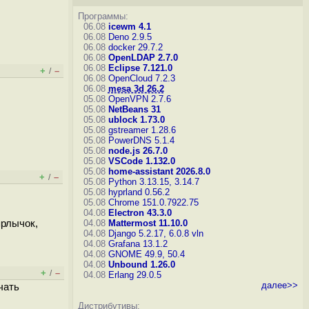
Программы:
06.08
icewm 4.1
06.08
Deno 2.9.5
06.08
docker 29.7.2
06.08
OpenLDAP 2.7.0
06.08
Eclipse 7.121.0
+
–
/
06.08
OpenCloud 7.2.3
06.08
mesa 3d 26.2
05.08
OpenVPN 2.7.6
05.08
NetBeans 31
05.08
ublock 1.73.0
05.08
gstreamer 1.28.6
05.08
PowerDNS 5.1.4
05.08
node.js 26.7.0
05.08
VSCode 1.132.0
05.08
home-assistant 2026.8.0
+
–
/
05.08
Python 3.13.15, 3.14.7
05.08
hyprland 0.56.2
05.08
Chrome 151.0.7922.75
04.08
Electron 43.3.0
ярлычок,
04.08
Mattermost 11.10.0
04.08
Django 5.2.17, 6.0.8
vln
04.08
Grafana 13.1.2
04.08
GNOME 49.9, 50.4
04.08
Unbound 1.26.0
+
–
/
04.08
Erlang 29.0.5
далее>>
чать
Дистрибутивы: