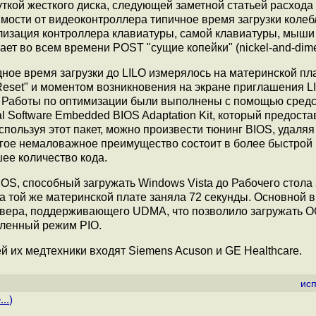
руткой жесткого диска, следующей заметной статьей расход
имости от видеоконтроллера типичное время загрузки колеб
иализация контроллера клавиатуры, самой клавиатуры, мыш
ает во всем времени POST "сущие копейки" (nickel-and-dime
ное время загрузки до LILO измерялось на материнской пл
Reset" и моментом возникновения на экране приглашения L
ка. Работы по оптимизации были выполнены с помощью средс
al Software Embedded BIOS Adaptation Kit, который предоста
пользуя этот пакет, можно произвести тюнинг BIOS, удаляя 
угое немаловажное преимущество состоит в более быстрой
ее количество кода.
BIOS, способный загружать Windows Vista до Рабочего стола 
на той же материнской плате заняла 72 секунды. Основной
айвера, поддерживающего UDMA, что позволило загружать О
дленный режим PIO.
ей их медтехники входят Siemens Acuson и GE Healthcare.
ис
..
)