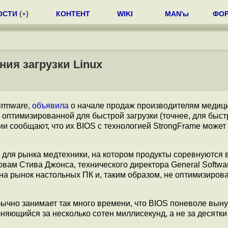
ОСТИ
(
+
)
КОНТЕНТ
WIKI
MAN'ы
ФО
ия загрузки Linux
irmware,
объявила
о начале продаж производителям медиц
 оптимизированной для быстрой загрузки (точнее, для быст
ии сообщают, что их BIOS с технологией StrongFrame может
в для рынка медтехники, на котором продукты соревнуются 
ловам Стива Джонса, технического директора General Softwa
на рынок настольных ПК и, таким образом, не оптимизиров
бычно занимает так много времени, что BIOS поневоле вын
няющийся за несколько сотен миллисекунд, а не за десятки 