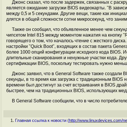
Джонс сказал, что после задержек, связанных с раск
является ожидание загрузки BIOS видеокарты. "В завис
между 0,5 и 5 секундами. Другие вещи, такие как иниц
длятся в общей сложности сотни микросекунд, что заним
Также он сообщил, что объявленное менее чем секунд
чипсетом Intel 815 между моментом нажатия на кнопку "
говорящего о том, что началось чтение с жесткого дис
настройки "Quick Boot", входящих в состав пакета Gener
более 1000 опций конфигурации исходного кода BIOS. Ис
длительные сканирования и ненужные участки кода. Др
сертификации BIOS, поскольку тестировать нужно меньш
Джонс заявил, что в General Software также создали 
секунды, в то время как загрузка с традиционным BIOS 
времени был достигнут за счет встраивания в BIOS др
быстрее, чем на традиционных BIOS, использующих ме
В General Software сообщили, что в число потребител
Главная ссылка к новости (
http://www.linuxdevices.com/ne.