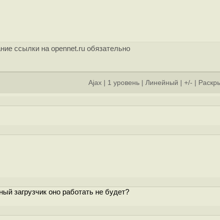
ние ссылки на opennet.ru обязательно
Ajax
|
1 уровень
|
Линейный
|
+/-
|
Раскры
зный загрузчик оно работать не будет?