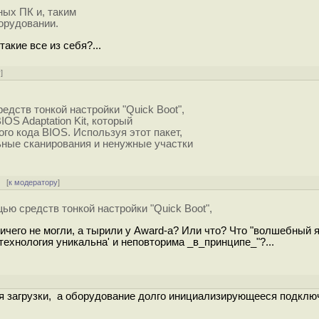
ных ПК и, таким
орудовании.
акие все из себя?...
у
]
дств тонкой настройки "Quick Boot",
OS Adaptation Kit, который
го кода BIOS. Используя этот пакет,
ьные сканирования и ненужные участки
[
к модератору
]
ю средств тонкой настройки "Quick Boot",
ничего не могли, а тырили у Award-a? Или что? Что "волшебный 
технология уникальна' и неповторима _в_принципе_"?...
для загрузки, а оборудование долго инициализирующееся подклю