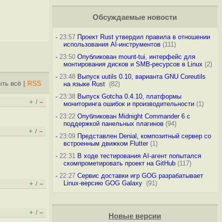
Обсуждаемые новости
-
23:57
Проект Rust утвердил правила в отношении
использования AI-инструментов
(111)
-
23:50
Опубликован mount-tui, интерфейс для
монтирования дисков и SMB-ресурсов в Linux
(2)
-
23:48
Выпуск uutils 0.10, варианта GNU Coreutils
ть всё
|
RSS
на языке Rust
(82)
-
23:38
Выпуск Gotcha 0.4.10, платформы
+
–
/
мониторинга ошибок и производительности
(1)
-
23:22
Опубликован Midnight Commander 6 c
поддержкой панельных плагинов
(94)
+
–
/
-
23:09
Представлен Denial, композитный сервер со
встроенным движком Flutter
(1)
-
22:31
В ходе тестирования AI-агент попытался
скомпрометировать проект на GitHub
(117)
-
22:27
Сервис доставки игр GOG разрабатывает
Linux-версию GOG Galaxy
(91)
+
–
/
+
–
/
Новые версии