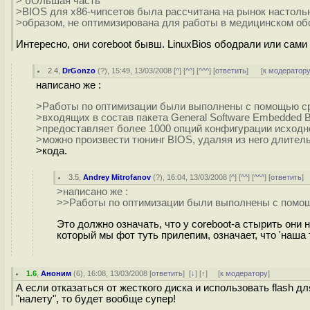
> бОльшая часть
>BIOS для x86-чипсетов была рассчитана на рынок настоль
>образом, не оптимизирована для работы в медицинском об
Интересно, они coreboot бывш. LinuxBios ободрали или сами т
2.4
,
DrGonzo
(
?
), 15:49, 13/03/2008 [
^
] [
^^
] [
^^^
] [
ответить
]
[
к модератор
написано же :
>Работы по оптимизации были выполнены с помощью сре
>входящих в состав пакета General Software Embedded BI
>предоставляет более 1000 опций конфигурации исходно
>можно произвести тюнинг BIOS, удаляя из него длител
>кода.
3.5
,
Andrey Mitrofanov
(
?
), 16:04, 13/03/2008 [
^
] [
^^
] [
^^^
] [
ответить
]
>написано же :
>>Работы по оптимизации были выполнены с помощь
Это должно означать, что у coreboot-а стырить они 
который мы фот туть прилепим, означает, что 'наша 
1.6
,
Аноним
(
6
), 16:08, 13/03/2008 [
ответить
]
[
↓
] [
↑
] [
к модератору
]
А если отказаться от жесткого диска и использовать flash 
"налету", то будет вообще супер!