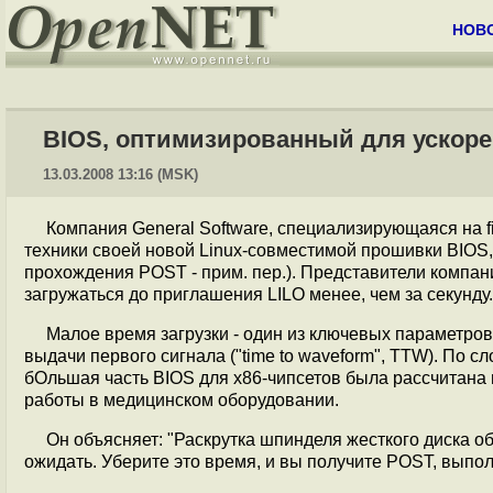
НОВ
BIOS, оптимизированный для ускорен
13.03.2008 13:16 (MSK)
Компания General Software, специализирующаяся на f
техники своей новой Linux-совместимой прошивки BIOS,
прохождения POST - прим. пер.). Представители компан
загружаться до приглашения LILO менее, чем за секунду.
Малое время загрузки - один из ключевых параметро
выдачи первого сигнала ("time to waveform", TTW). По с
бОльшая часть BIOS для x86-чипсетов была рассчитана 
работы в медицинском оборудовании.
Он объясняет: "Раскрутка шпинделя жесткого диска о
ожидать. Уберите это время, и вы получите POST, выпол