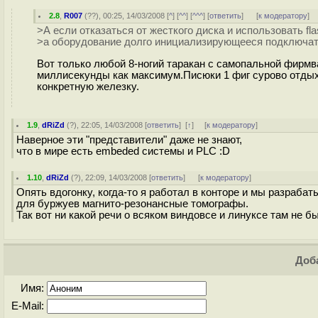
2.8
,
R007
(
??
), 00:25, 14/03/2008 [
^
] [
^^
] [
^^^
] [
ответить
]
[
к модератору
]
>А если отказаться от жесткого диска и использовать fl
>а оборудование долго инициализирующееся подключать
Вот только любой 8-ногий таракан с самопальной фирмва
миллисекунды как максимум.Писюки 1 фиг сурово отдых
конкретную железку.
1.9
,
dRiZd
(
?
), 22:05, 14/03/2008 [
ответить
]
[
↑
] [
к модератору
]
Наверное эти "представители" даже не знают,
что в мире есть embeded системы и PLC :D
1.10
,
dRiZd
(
?
), 22:09, 14/03/2008 [
ответить
]
[
к модератору
]
Опять вдогонку, когда-то я работал в конторе и мы разраба
для буржуев магнито-резонансные томографы.
Так вот ни какой речи о всяком виндовсе и линуксе там не 
Доба
Имя:
E-Mail: