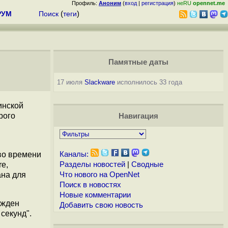
Профиль:
Аноним
(
вход
|
регистрация
)
неRU
opennet.me
РУМ
Поиск
(
теги
)
Памятные даты
17 июля
Slackware
исполнилось 33 года
инской
рого
Навигация
во времени
Каналы:
re,
Разделы новостей
|
Сводные
ана для
Что нового на OpenNet
Поиск в новостях
Новые комментарии
ужден
Добавить свою новость
секунд".