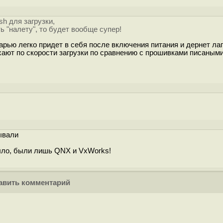
ash для загрузки,
 "налету", то будет вообще супер!
рью легко придет в себя после включения питания и дернет ла
ают по скорости загрузки по сравнению с прошивками писаными
тывали
было, были лишь QNX и VxWorks!
вить комментарий