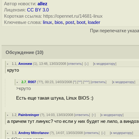
Автор новости:
allez
Лицензия:
CC BY 3.0
Короткая ссылка: https://opennet.ru/14681-linux
Ключевые слова:
linux
,
bios
,
post
,
boot
,
loader
При перепечатке указа
Обсуждение
(10)
1.1
,
Аноним
(
1
), 13:48, 13/03/2008 [
ответить
]
[
↓
] [
к модератору
]
круто
2.7
,
R007
(
??
), 00:23, 14/03/2008 [
^
] [
^^
] [
^^^
] [
ответить
]
[
к модератору
]
>круто
Есть еще такая штука, Linux BIOS :)
1.2
,
Painbreinger
(
?
), 14:03, 13/03/2008 [
ответить
]
[
↑
] [
к модератору
]
а причем тут линукс? что если у них будет не лило, а виндо
1.3
,
Andrey Mitrofanov
(
?
), 14:07, 13/03/2008 [
ответить
]
[
↓
] [
к модератору
]