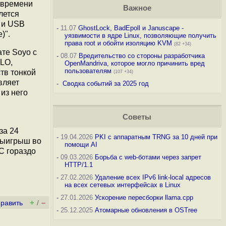
а времени
Важное
лется
и и USB
-
11.07
GhostLock, BadEpoll и Januscape -
)".
уязвимости в ядре Linux, позволяющие получить
права root и обойти изоляцию KVM
(82 +34)
ате Soyo с
-
08.07
Вредительство со стороны разработчика
ILO,
OpenMandriva, которое могло причинить вред
пользователям
тв тонкой
(107 +34)
вляет
-
Сводка событий за 2025 год
из него
Советы
за 24
-
19.04.2026
PKI с аппаратным TRNG за 10 дней при
 выигрыш во
помощи AI
С гораздо
-
09.03.2026
Борьба с web-ботами через запрет
HTTP/1.1
-
27.02.2026
Удаление всех IPv6 link-local адресов
на всех сетевых интерфейсах в Linux
-
27.01.2026
Ускорение пересборки llama.cpp
+
–
править
/
-
25.12.2025
Атомарные обновления в OSTree