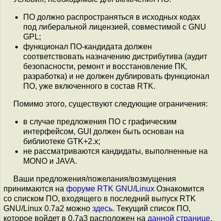
ПО должно распространяться в исходных кодах
под либеральной лицензией, совместимой с GNU
GPL;
функционал ПО-кандидата должен
соответствовать назначению дистрибутива (аудит
безопасности, ремонт и восстановление ПК,
разработка) и не должен дублировать функционал
ПО, уже включенного в состав RTK.
Помимо этого, существуют следующие ограничения:
в случае предложения ПО с графическим
интерфейсом, GUI должен быть основан на
библиотеке GTK+2.x;
не рассматриваются кандидаты, выполненные на
MONO и JAVA.
Ваши предложения/пожелания/возмущения
принимаются на
форуме RTK GNU/Linux
Ознакомится
со списком ПО, входящего в последний выпуск RTK
GNU/Linux 0.7a2 можно
здесь
. Текущий список ПО,
которое войдет в 0.7a3 расположен на
данной странице
.