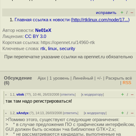
+
–
исправить
/
Главная ссылка к новости (
http://rtklinux.com/node/17...
)
Автор новости:
Ne01eX
Лицензия:
CC BY 3.0
Короткая ссылка: https://opennet.ru/14960-rtk
Ключевые слова:
rtk
,
linux
,
security
При перепечатке указание ссылки на opennet.ru обязательно
Обсуждение
Ajax
|
1 уровень
|
Линейный
|
+/-
|
Раскрыть всё
(6)
|
RSS
+
–
1.1
,
vitek
(
??
), 10:46, 26/03/2008 [
ответить
]
[
к модератору
]
/
так там надо регистрироваться!
+
–
1.2
,
xAndyx
(
?
), 14:13, 26/03/2008 [
ответить
]
[
к модератору
]
/
>Помимо этого, существуют следующие ограничения:
> * в случае предложения ПО с графическим интерфейсом,
GUI должен быть основан >на библиотеке GTK+2.x;
> * не рассматриваются кандидаты, выполненные на