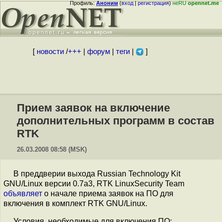
Профиль:
Аноним
(
вход
|
регистрация
)
неRU
opennet.me
[
новости
/
+++
|
форум
|
теги
|
]
Прием заявок на включение
дополнительных программ в состав
RTK
26.03.2008 08:58 (MSK)
В преддверии выхода Russian Technology Kit
GNU/Linux версии 0.7a3, RTK LinuxSecurity Team
объявляет
о начале приема заявок на ПО для
включения в комплект RTK GNU/Linux.
Условия, необходимые для включения ПО: