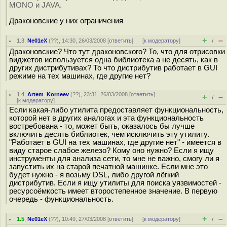
MONO и JAVA.
Драконовские у них ограничения
+
–
1.3
,
Ne01eX
(
??
), 14:30, 26/03/2008 [
ответить
]
[
к модератору
]
/
Драконовские? Что тут драконовского? То, что для отрисовки
виджетов используется одна библиотека а не десять, как в
других дистрибутивах? То что дистрибутив работает в GUI
режиме на тех машинах, где другие нет?
1.4
,
Artem_Korneev
(
??
), 23:31, 26/03/2008 [
ответить
]
+
–
/
[
к модератору
]
Если какая-либо утилита предоставляет функциональность,
которой нет в других аналогах и эта функциональность
востребована - то, может быть, оказалось бы лучше
включить десять библиотек, чем исключить эту утилиту.
"Работает в GUI на тех машинах, где другие нет" - имеется в
виду старое слабое железо? Кому оно нужно? Если я ищу
инструменты для анализа сети, то мне не важно, смогу ли я
запустить их на старой печатной машинке. Если мне это
будет нужно - я возьму DSL, либо другой лёгкий
дистрибутив. Если я ищу утилиты для поиска уязвимостей -
ресурсоёмкость имеет второстепенное значение. В первую
очередь - функциональность.
+
–
1.5
,
Ne01eX
(
??
), 10:49, 27/03/2008 [
ответить
]
[
к модератору
]
/