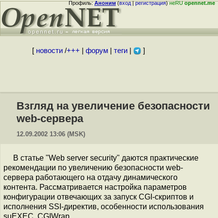
Профиль:
Аноним
(
вход
|
регистрация
)
неRU
opennet.me
[
новости
/
+++
|
форум
|
теги
|
]
Взгляд на увеличение безопасности
web-сервера
12.09.2002 13:06 (MSK)
В статье "Web server security" даются практические
рекомендации по увеличению безопасности web-
сервера работающего на отдачу динамического
контента. Рассматривается настройка параметров
конфигурации отвечающих за запуск CGI-скриптов и
исполнения SSI-директив, особенности использования
suEXEC, CGIWrap.