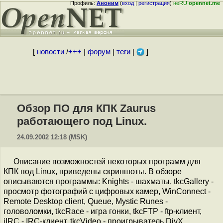
Профиль:
Аноним
(
вход
|
регистрация
)
неRU
opennet.me
[
новости
/
+++
|
форум
|
теги
|
]
Обзор ПО для КПК Zaurus
работающего под Linux.
24.09.2002 12:18 (MSK)
Описание возможностей некоторых программ для
КПК под Linux, приведены скриншоты. В обзоре
описываются программы: Knights - шахматы, tkcGallery -
просмотр фотографий с цифровых камер, WinConnect -
Remote Desktop client, Queue, Mystic Runes -
головоломки, tkcRace - игра гонки, tkcFTP - ftp-клиент,
jIRC - IRC-клиент, tkcVideo - проигрыватель DivX