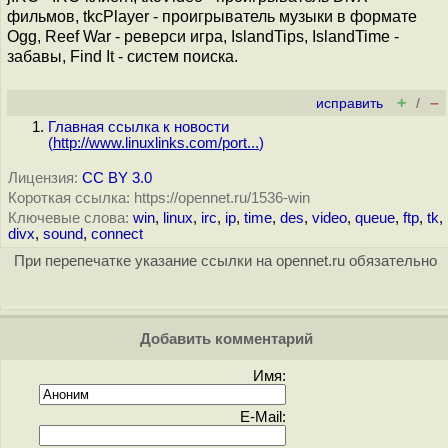
фильмов, tkcPlayer - проигрыватель музыки в формате
Ogg, Reef War - реверси игра, IslandTips, IslandTime -
забавы, Find It - систем поиска.
+
–
исправить
/
Главная ссылка к новости
(
http://www.linuxlinks.com/port...
)
Лицензия:
CC BY 3.0
Короткая ссылка: https://opennet.ru/1536-win
Ключевые слова:
win
,
linux
,
irc
,
ip
,
time
,
des
,
video
,
queue
,
ftp
,
tk
,
divx
,
sound
,
connect
При перепечатке указание ссылки на opennet.ru обязательно
Добавить комментарий
Имя:
E-Mail: