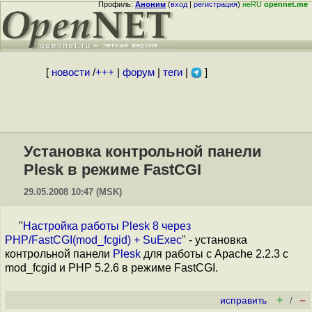
Профиль:
Аноним
(
вход
|
регистрация
)
неRU
opennet.me
[
новости
/
+++
|
форум
|
теги
|
]
Установка контрольной панели
Plesk в режиме FastCGI
29.05.2008 10:47 (MSK)
"
Настройка работы Plesk 8 через
PHP/FastCGI(mod_fcgid) + SuExec
" - установка
контрольной панели
Plesk
для работы с Apache 2.2.3 с
mod_fcgid и PHP 5.2.6 в режиме FastCGI.
+
–
исправить
/