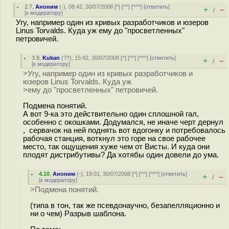
2.7
,
Аноним
(
-
), 08:42, 30/07/2008 [
^
] [
^^
] [
^^^
] [
ответить
]
+
–
/
[
к модератору
]
Угу, например один из кривых разработчиков и юзеров
Linus Torvalds. Куда уж ему до "просветленных"
петровичей.
3.9
,
Kukan
(
??
), 15:42, 30/07/2008 [
^
] [
^^
] [
^^^
] [
ответить
]
+
–
/
[
к модератору
]
>Угу, например один из кривых разработчиков и
юзеров Linus Torvalds. Куда уж
>ему до "просветленных" петровичей.
Подмена понятий.
А вот 9-ка это действительно один сплошной гал,
особенно с окошками. Додумался, не иначе черт дернул
, сервачок на ней поднять вот вдогонку и потребовалось
рабочая станция, воткнул это горе на свое рабочее
место, так ощущения хуже чем от Висты. И куда они
плодят дистрибутивы? Да хотябы один довели до ума.
4.10
,
Аноним
(
-
), 19:01, 30/07/2008 [
^
] [
^^
] [
^^^
] [
ответить
]
+
–
/
[
к модератору
]
>Подмена понятий.
(типа в тон, так же псевдонаучно, безапелляционно и
ни о чем) Разрыв шаблона.