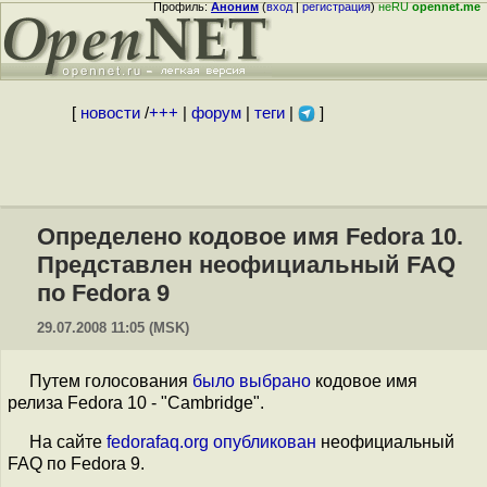
Профиль:
Аноним
(
вход
|
регистрация
)
неRU
opennet.me
[
новости
/
+++
|
форум
|
теги
|
]
Определено кодовое имя Fedora 10.
Представлен неофициальный FAQ
по Fedora 9
29.07.2008 11:05 (MSK)
Путем голосования
было выбрано
кодовое имя
релиза Fedora 10 - "Cambridge".
На сайте
fedorafaq.org
опубликован
неофициальный
FAQ по Fedora 9.