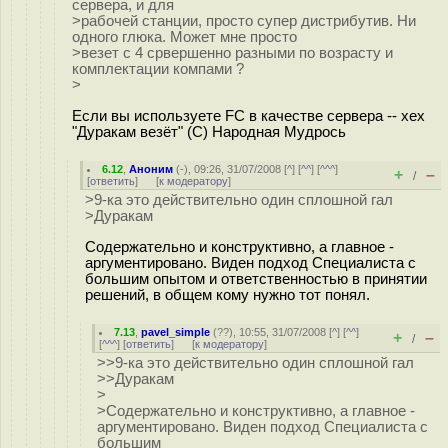
сервера, и для
>рабочей станции, просто супер дистрибутив. Ни
одного глюка. Может мне просто
>везет с 4 срвершенно разными по возрасту и
комплектации компами ?
>
Если вы используете FC в качестве сервера -- хех
"Дуракам везёт" (С) Народная Мудрось
6.12
,
Аноним
(
-
), 09:26, 31/07/2008 [
^
] [
^^
] [
^^^
]
+
–
/
[
ответить
]
[
к модератору
]
>9-ка это действительно один сплошной гал
>Дуракам
Содержательно и конструктивно, а главное -
аргументировано. Виден подход Специалиста с
большим опытом и ответственностью в принятии
решений, в общем кому нужно тот понял.
7.13
,
pavel_simple
(
??
), 10:55, 31/07/2008 [
^
] [
^^
]
+
–
/
[
^^^
] [
ответить
]
[
к модератору
]
>>9-ка это действительно один сплошной гал
>>Дуракам
>
>Содержательно и конструктивно, а главное -
аргументировано. Виден подход Специалиста с
большим