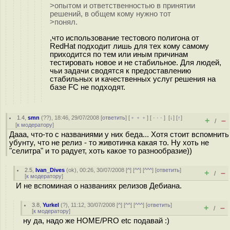
>опытом и ответственностью в принятии
решений, в общем кому нужно тот
>понял.
,что использование тестового полигона от
RedHat подходит лишь для тех кому самому
приходится по тем или иным причинам
тестировать новое и не стабильное. Для людей,
чьи задачи сводятся к предоставлению
стабильных и качественных услуг решения на
базе FC не подходят.
1.4
,
smn
(
??
), 18:46, 29/07/2008 [
ответить
] [
﹢﹢﹢
] [
· · ·
]
[
↓
] [
↑
]
+
–
/
[
к модератору
]
Дааа, что-то с названиями у них беда... Хотя стоит вспомнить
убунту, что не релиз - то животинка какая то. Ну хоть не
"селитра" и то радует, хоть какое то разнообразие))
2.5
,
Ivan_Dives
(
ok
), 00:26, 30/07/2008 [
^
] [
^^
] [
^^^
] [
ответить
]
+
–
/
[
к модератору
]
И не вспоминая о названиях релизов Дебиана.
3.8
,
Yurkel
(
?
), 11:12, 30/07/2008 [
^
] [
^^
] [
^^^
] [
ответить
]
+
–
/
[
к модератору
]
ну да, надо же HOME/PRO etc подавай :)