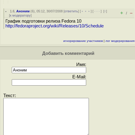
1.6
,
Аноним
(
6
), 05:12, 30/07/2008 [
ответить
] [
﹢﹢﹢
] [
· · ·
]
[
↑
]
+
–
/
[
к модератору
]
График подготовки релиза Fedora 10
http://fedoraproject.org/wiki/Releases/10/Schedule
игнорирование участников
|
лог модерирования
Добавить комментарий
Имя:
E-Mail:
Текст: