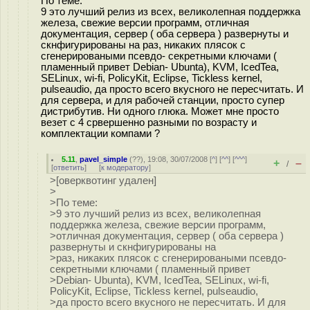
По теме:
9 это лучший релиз из всех, великолепная поддержка
железа, свежие версии программ, отличная
документация, сервер ( оба сервера ) развернуты и
скнфигурированы на раз, никаких плясок с
сгенерироваными псевдо- секретными ключами (
пламенный привет Debian- Ubunta), KVM, IcedTea,
SELinux, wi-fi, PolicyKit, Eclipse, Tickless kernel,
pulseaudio, да просто всего вкусного не пересчитать. И
для сервера, и для рабочей станции, просто супер
дистрибутив. Ни одного глюка. Может мне просто
везет с 4 срвершенно разными по возрасту и
комплектации компами ?
5.11
,
pavel_simple
(
??
), 19:08, 30/07/2008 [
^
] [
^^
] [
^^^
]
+
–
/
[
ответить
]
[
к модератору
]
>[оверквотинг удален]
>
>По теме:
>9 это лучший релиз из всех, великолепная
поддержка железа, свежие версии программ,
>отличная документация, сервер ( оба сервера )
развернуты и скнфигурированы на
>раз, никаких плясок с сгенерироваными псевдо-
секретными ключами ( пламенный привет
>Debian- Ubunta), KVM, IcedTea, SELinux, wi-fi,
PolicyKit, Eclipse, Tickless kernel, pulseaudio,
>да просто всего вкусного не пересчитать. И для