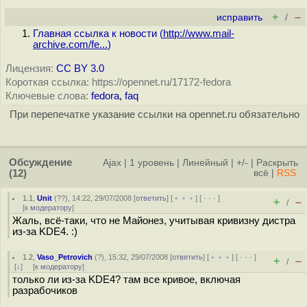
+
–
исправить
/
Главная ссылка к новости (
http://www.mail-
archive.com/fe...
)
Лицензия:
CC BY 3.0
Короткая ссылка: https://opennet.ru/17172-fedora
Ключевые слова:
fedora
,
faq
При перепечатке указание ссылки на opennet.ru обязательно
Обсуждение
Ajax
|
1 уровень
|
Линейный
|
+/-
|
Раскрыть
(12)
всё
|
RSS
1.1
,
Unit
(
??
), 14:22, 29/07/2008 [
ответить
] [
﹢﹢﹢
] [
· · ·
]
+
–
/
[
к модератору
]
Жаль, всё-таки, что не Майонез, учитывая кривизну дистра
из-за KDE4. :)
1.2
,
Vaso_Petrovich
(
?
), 15:32, 29/07/2008 [
ответить
] [
﹢﹢﹢
] [
· · ·
]
+
–
/
[
↓
] [
к модератору
]
только ли из-за KDE4? там все кривое, включая
разрабочиков