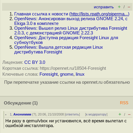
+
–
исправить
/
Главная ссылка к новости (
http://lists.rpath.org/piperma...
)
OpenNews: Анонсирован выход релиза GNOME 2.24, с
Ekiga 3.0 в комплекте
OpenNews: Вышел релиз Linux дистрибутива Foresight
2.0.3, с демонстрацией GNOME 2.22.3
OpenNews: Доступна редакция Foresight Linux для
субноутбуков
OpenNews: Вышла детская редакция Linux
дистрибутива Foresight
Лицензия:
CC BY 3.0
Короткая ссылка: https://opennet.ru/18504-Foresight
Ключевые слова:
Foresight
,
gnome
,
linux
При перепечатке указание ссылки на opennet.ru обязательно
Обсуждение
(1)
RSS
+
–
1
,
Анониммм
(
?
), 20:06, 21/10/2008 [
ответить
]
[
к модератору
]
/
Ни разу в qemu/vbox ни установился, всё время вылетал с
ошибкой инсталлятора.