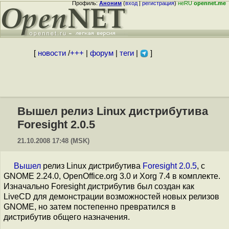
Профиль:
Аноним
(
вход
|
регистрация
)
неRU
opennet.me
[
новости
/
+++
|
форум
|
теги
|
]
Вышел релиз Linux дистрибутива
Foresight 2.0.5
21.10.2008 17:48 (MSK)
Вышел
релиз Linux дистрибутива
Foresight 2.0.5
, с
GNOME 2.24.0, OpenOffice.org 3.0 и Xorg 7.4 в комплекте.
Изначально Foresight дистрибутив был создан как
LiveCD для демонстрации возможностей новых релизов
GNOME, но затем постепенно превратился в
дистрибутив общего назначения.