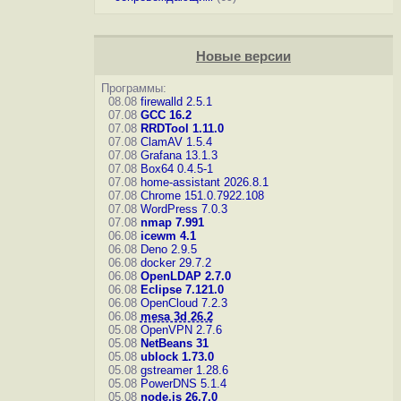
Новые версии
Программы:
08.08
firewalld 2.5.1
07.08
GCC 16.2
07.08
RRDTool 1.11.0
07.08
ClamAV 1.5.4
07.08
Grafana 13.1.3
07.08
Box64 0.4.5-1
07.08
home-assistant 2026.8.1
07.08
Chrome 151.0.7922.108
07.08
WordPress 7.0.3
07.08
nmap 7.991
06.08
icewm 4.1
06.08
Deno 2.9.5
06.08
docker 29.7.2
06.08
OpenLDAP 2.7.0
06.08
Eclipse 7.121.0
06.08
OpenCloud 7.2.3
06.08
mesa 3d 26.2
05.08
OpenVPN 2.7.6
05.08
NetBeans 31
05.08
ublock 1.73.0
05.08
gstreamer 1.28.6
05.08
PowerDNS 5.1.4
05.08
node.js 26.7.0