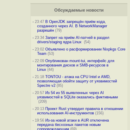
Обсуждаемые новости
-
23:47
В OpenJDK запрещён приём кода,
созданного через AI. В NetworkManager
разрешён
(79)
-
23:34
Запрет на приём AI-патчей в раздел
drivers/staging ядра Linux
(54)
-
23:02
Объявлено о расформировании Nixpkgs Core
Team
(53)
-
22:09
Опубликован mount-tui, интерфейс для
монтирования дисков и SMB-ресурсов в
Linux
(44)
-
21:18
TONTOU - атака на CPU Intel и AMD,
позволяющая обойти защиту от уязвимостей
Spectre v2
(85)
-
20:57
Из 54 из 55 выявленных через AI
уязвимостей в SQLite оказались фиктивными
(209)
-
20:13
Проект Rust утвердил правила в отношении
использования AI-инструментов
(156)
-
19:56
Из-за новой атаки в AUR отключена
передача бесхозных пакетов новым
сопровождающим
(69)