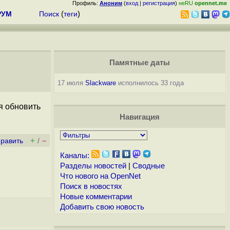
Профиль:
Аноним
(
вход
|
регистрация
)
неRU
opennet.me
РУМ
Поиск
(
теги
)
Памятные даты
17 июля
Slackware
исполнилось 33 года
я обновить
Навигация
+
–
править
/
Каналы:
Разделы новостей
|
Сводные
Что нового на OpenNet
Поиск в новостях
Новые комментарии
Добавить свою новость