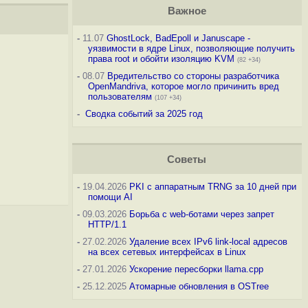
Важное
-
11.07
GhostLock, BadEpoll и Januscape -
уязвимости в ядре Linux, позволяющие получить
права root и обойти изоляцию KVM
(82 +34)
-
08.07
Вредительство со стороны разработчика
OpenMandriva, которое могло причинить вред
пользователям
(107 +34)
-
Сводка событий за 2025 год
Советы
-
19.04.2026
PKI с аппаратным TRNG за 10 дней при
помощи AI
-
09.03.2026
Борьба с web-ботами через запрет
HTTP/1.1
-
27.02.2026
Удаление всех IPv6 link-local адресов
на всех сетевых интерфейсах в Linux
-
27.01.2026
Ускорение пересборки llama.cpp
-
25.12.2025
Атомарные обновления в OSTree