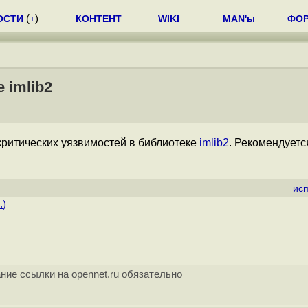
ОСТИ
(
+
)
КОНТЕНТ
WIKI
MAN'ы
ФО
 imlib2
 критических уязвимостей в библиотеке
imlib2
. Рекомендуетс
ис
.
)
ние ссылки на opennet.ru обязательно