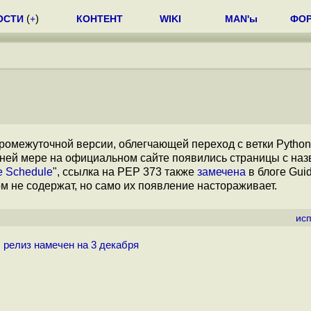
ОСТИ
(
+
)
КОНТЕНТ
WIKI
MAN'ы
ФО
промежуточной версии, облегчающей переход с ветки Python 
райней мере на официальном сайте появились страницы с на
e Schedule
", ссылка на PEP 373 также
замечена
в блоге Gui
м не содержат, но само их появление настораживает.
ис
 релиз намечен на 3 декабря