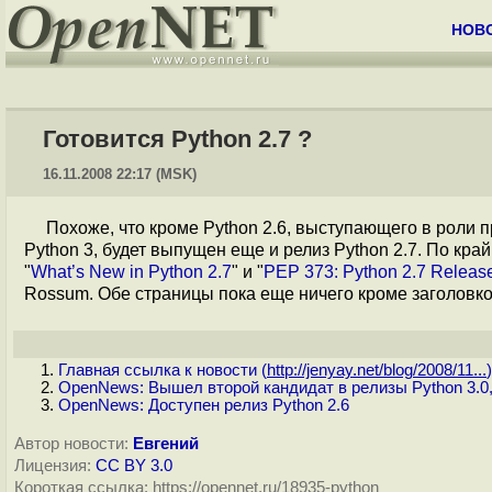
НОВ
Готовится Python 2.7 ?
16.11.2008 22:17 (MSK)
Похоже, что кроме Python 2.6, выступающего в роли 
Python 3, будет выпущен еще и релиз Python 2.7. По к
"
What’s New in Python 2.7
" и "
PEP 373: Python 2.7 Releas
Rossum. Обе страницы пока еще ничего кроме заголовко
Главная ссылка к новости (
http://jenyay.net/blog/2008/11...
)
OpenNews: Вышел второй кандидат в релизы Python 3.0,
OpenNews: Доступен релиз Python 2.6
Автор новости:
Евгений
Лицензия:
CC BY 3.0
Короткая ссылка: https://opennet.ru/18935-python