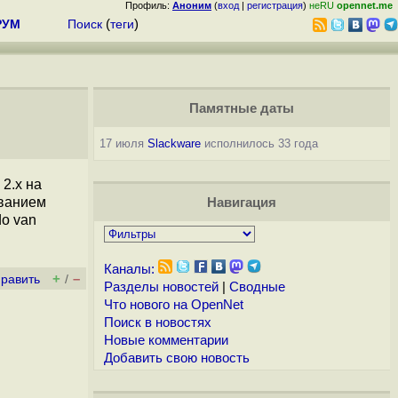
Профиль:
Аноним
(
вход
|
регистрация
)
неRU
opennet.me
РУМ
Поиск
(
теги
)
Памятные даты
17 июля
Slackware
исполнилось 33 года
2.x на
званием
Навигация
do van
Каналы:
+
–
править
/
Разделы новостей
|
Сводные
Что нового на OpenNet
Поиск в новостях
Новые комментарии
Добавить свою новость