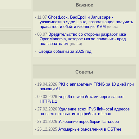
Важное
-
11.07
GhostLock, BadEpoll и Januscape -
уязвимости в ядре Linux, позволяющие получить
права root и обойти изоляцию KVM
(82 +34)
-
08.07
Вредительство со стороны разработчика
OpenMandriva, которое могло причинить вред
пользователям
(107 +34)
-
Сводка событий за 2025 год
Советы
-
19.04.2026
PKI с аппаратным TRNG за 10 дней при
помощи AI
-
09.03.2026
Борьба с web-ботами через запрет
HTTP/1.1
-
27.02.2026
Удаление всех IPv6 link-local адресов
на всех сетевых интерфейсах в Linux
-
27.01.2026
Ускорение пересборки llama.cpp
-
25.12.2025
Атомарные обновления в OSTree