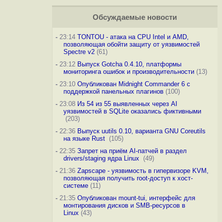
Обсуждаемые новости
-
23:14
TONTOU - атака на CPU Intel и AMD,
позволяющая обойти защиту от уязвимостей
Spectre v2
(61)
-
23:12
Выпуск Gotcha 0.4.10, платформы
мониторинга ошибок и производительности
(13)
-
23:10
Опубликован Midnight Commander 6 c
поддержкой панельных плагинов
(100)
-
23:08
Из 54 из 55 выявленных через AI
уязвимостей в SQLite оказались фиктивными
(203)
-
22:36
Выпуск uutils 0.10, варианта GNU Coreutils
на языке Rust
(105)
-
22:35
Запрет на приём AI-патчей в раздел
drivers/staging ядра Linux
(49)
-
21:36
Zapscape - уязвимость в гипервизоре KVM,
позволяющая получить root-доступ к хост-
системе
(11)
-
21:35
Опубликован mount-tui, интерфейс для
монтирования дисков и SMB-ресурсов в
Linux
(43)