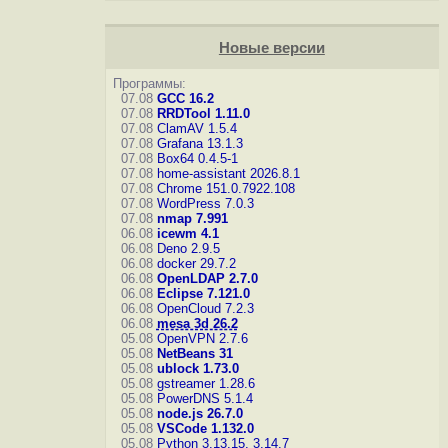
Новые версии
Программы:
07.08
GCC 16.2
07.08
RRDTool 1.11.0
07.08
ClamAV 1.5.4
07.08
Grafana 13.1.3
07.08
Box64 0.4.5-1
07.08
home-assistant 2026.8.1
07.08
Chrome 151.0.7922.108
07.08
WordPress 7.0.3
07.08
nmap 7.991
06.08
icewm 4.1
06.08
Deno 2.9.5
06.08
docker 29.7.2
06.08
OpenLDAP 2.7.0
06.08
Eclipse 7.121.0
06.08
OpenCloud 7.2.3
06.08
mesa 3d 26.2
05.08
OpenVPN 2.7.6
05.08
NetBeans 31
05.08
ublock 1.73.0
05.08
gstreamer 1.28.6
05.08
PowerDNS 5.1.4
05.08
node.js 26.7.0
05.08
VSCode 1.132.0
05.08
Python 3.13.15, 3.14.7