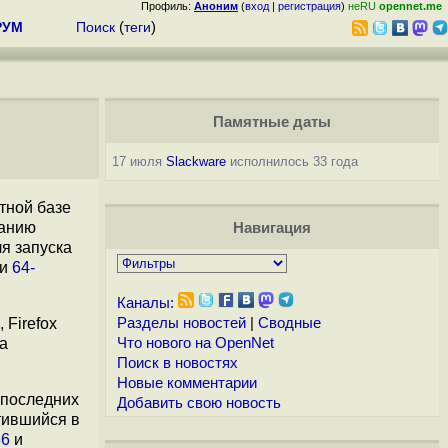
Профиль:
Аноним
(
вход
|
регистрация
)
неRU
opennet.me
РУМ
Поиск
(
теги
)
Памятные даты
17 июля
Slackware
исполнилось 33 года
тной базе
чанию
Навигация
я запуска
и
64-
Каналы:
 Firefox
Разделы новостей
|
Сводные
ка
Что нового на OpenNet
Поиск в новостях
Новые комментарии
 последних
Добавить свою новость
тившийся в
86
и