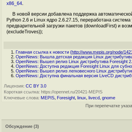
x86_64
.
В новой версии добавлена поддержка автоматическо
Python 2.6 и Linux ядро 2.6.27.15, переработана систе
предварительной загрузки пакетов (downloadFirst) и во
(excludeTroves));
Главная ссылка к новости (
http://www.mepis.org/node/1421
OpenNews: Вышла детская редакция Linux дистрибутива
OpenNews: Вышел релиз Linux дистрибутива Foresight 2.
OpenNews: Доступна редакция Foresight Linux для субн
OpenNews: Вышел релиз легковесного Linux дистрибутив
OpenNews: Доступна финальная версия LiveCD дистриб
Лицензия:
CC BY 3.0
Короткая ссылка: https://opennet.ru/20421-MEPIS
Ключевые слова:
MEPIS
,
Foresight
,
linux
,
livecd
,
gnome
При перепечатке указа
Обсуждение
(3)