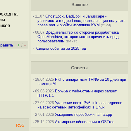
Важное
реход на
-
11.07
GhostLock, BadEpoll и Januscape -
жим
уязвимости в ядре Linux, позволяющие получить
права root и обойти изоляцию KVM
чиков
(82 +34)
-
08.07
Вредительство со стороны разработчика
OpenMandriva, которое могло причинить вред
пользователям
(107 +34)
+
–
править
/
-
Сводка событий за 2025 год
Советы
-
19.04.2026
PKI с аппаратным TRNG за 10 дней при
помощи AI
-
09.03.2026
Борьба с web-ботами через запрет
HTTP/1.1
-
27.02.2026
Удаление всех IPv6 link-local адресов
на всех сетевых интерфейсах в Linux
-
27.01.2026
Ускорение пересборки llama.cpp
-
25.12.2025
Атомарные обновления в OSTree
RSS