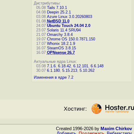
Дистрибутивы:
05.08
Tails 7.10.1
04.08
Deepin 25.2.1
03.08
Azure Linux 3.0.20260803
01.08
NetBSD 11.0
24.07
Ubuntu Touch 24.04 2.0
23.07
Solaris 11.4 SRU94
21.07
Omarchy 3.8.4
19.07
Chrome OS 150.0.7871.150
17.07
Whonix 18.2.1.9
16.07
SteamOS 3.8.15
16.07
OPNsense 26.7
Актуальные ядра Linux:
03.08
7.1.6
,
6.18.42
,
6.12.101
,
6.6.148
30.07
6.1.180
,
5.15.213
,
5.10.262
Изменения в ядре 7.2
Хостинг:
Created 1996-2026 by
Maxim Chirkov
Добавить
,
Поддержать
,
Вебмастеру