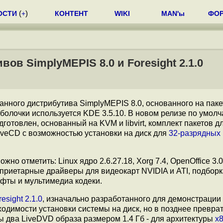
ОСТИ
(
+
)
КОНТЕНТ
WIKI
MAN'ы
ФО
в SimplyMEPIS 8.0 и Foresight 2.1.0
нного дистрибутива SimplyMEPIS 8.0, основанного на паке
 оболочки используется KDE 3.5.10. В новом релизе по умол
товлен, основанный на KVM и libvirt, комплект пакетов дл
iveCD с возможностью установки на диск для
32-разрядных
 отметить: Linux ядро 2.6.27.18, Xorg 7.4, OpenOffice 3.0,
проприетарные драйверы для видеокарт NVIDIA и ATI, подбор
фты и мультимедиа кодеки.
resight 2.1.0
, изначально разработанного для демонстрации
ходимости установки системы на диск, но в позднее превра
ы два LiveDVD образа размером 1.4 Гб - для архитектуры
x