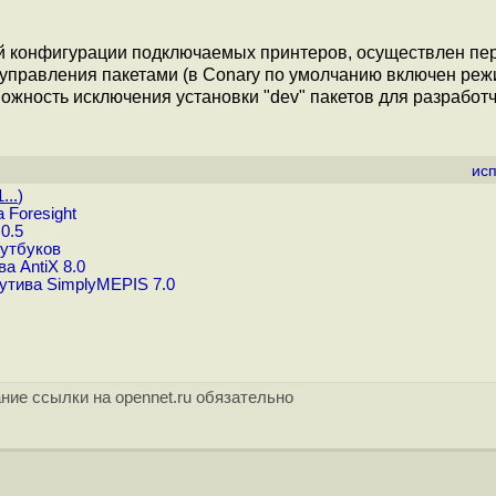
й конфигурации подключаемых принтеров, осуществлен пе
ма управления пакетами (в Conary по умолчанию включен ре
зможность исключения установки "dev" пакетов для разработ
ис
...
)
 Foresight
0.5
оутбуков
а AntiX 8.0
утива SimplyMEPIS 7.0
ние ссылки на opennet.ru обязательно