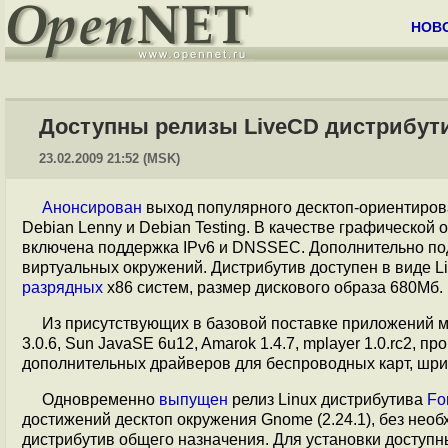
НОВ
Доступны релизы LiveCD дистрибутиво
23.02.2009 21:52 (MSK)
Анонсирован
выход популярного десктоп-ориентирова
Debian Lenny и Debian Testing. В качестве графической
включена поддержка IPv6 и DNSSEC. Дополнительно подго
виртуальных окружений. Дистрибутив доступен в виде L
разрядных
x86 систем, размер дискового образа 680Мб.
Из присутствующих в базовой поставке приложений можно
3.0.6, Sun JavaSE 6u12, Amarok 1.4.7, mplayer 1.0.rc2, 
дополнительных драйверов для беспроводных карт, шри
Одновременно
выпущен
релиз Linux дистрибутива
Fo
достижений десктоп окружения Gnome (2.24.1), без необ
дистрибутив общего назначения. Для установки доступн