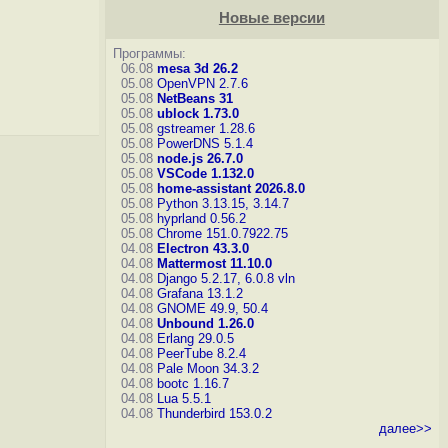
Новые версии
Программы:
06.08
mesa 3d 26.2
05.08
OpenVPN 2.7.6
05.08
NetBeans 31
05.08
ublock 1.73.0
05.08
gstreamer 1.28.6
05.08
PowerDNS 5.1.4
05.08
node.js 26.7.0
05.08
VSCode 1.132.0
05.08
home-assistant 2026.8.0
05.08
Python 3.13.15, 3.14.7
05.08
hyprland 0.56.2
05.08
Chrome 151.0.7922.75
04.08
Electron 43.3.0
04.08
Mattermost 11.10.0
04.08
Django 5.2.17, 6.0.8
vln
04.08
Grafana 13.1.2
04.08
GNOME 49.9, 50.4
04.08
Unbound 1.26.0
04.08
Erlang 29.0.5
04.08
PeerTube 8.2.4
04.08
Pale Moon 34.3.2
04.08
bootc 1.16.7
04.08
Lua 5.5.1
04.08
Thunderbird 153.0.2
далее>>