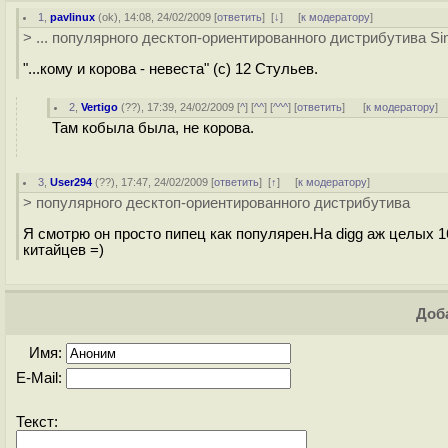
1
,
pavlinux
(
ok
), 14:08, 24/02/2009 [
ответить
]
[
↓
] [
к модератору
]
> ... популярного десктоп-ориентированного дистрибутива Si
"...кому и корова - невеста" (с) 12 Стульев.
2
,
Vertigo
(
??
), 17:39, 24/02/2009 [
^
] [
^^
] [
^^^
] [
ответить
]
[
к модератору
]
Там кобыла была, не корова.
3
,
User294
(
??
), 17:47, 24/02/2009 [
ответить
]
[
↑
] [
к модератору
]
> популярного десктоп-ориентированного дистрибутива
Я смотрю он просто пипец как популярен.На digg аж целых 1
китайцев =)
Доба
Имя:
E-Mail:
Текст: