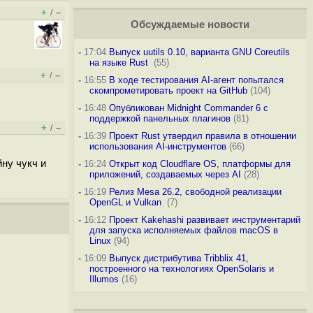
+
–
/
Обсуждаемые новости
-
17:04
Выпуск uutils 0.10, варианта GNU Coreutils
на языке Rust
(55)
+
–
/
-
16:55
В ходе тестирования AI-агент попытался
скомпрометировать проект на GitHub
(104)
-
16:48
Опубликован Midnight Commander 6 c
поддержкой панельных плагинов
(81)
+
–
/
-
16:39
Проект Rust утвердил правила в отношении
использования AI-инструментов
(66)
ну чукч и
-
16:24
Открыт код Cloudflare OS, платформы для
приложений, создаваемых через AI
(28)
-
16:19
Релиз Mesa 26.2, свободной реализации
OpenGL и Vulkan
(7)
-
16:12
Проект Kakehashi развивает инструментарий
для запуска исполняемых файлов macOS в
Linux
(94)
-
16:09
Выпуск дистрибутива Tribblix 41,
построенного на технологиях OpenSolaris и
Illumos
(16)