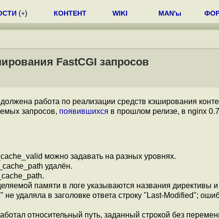
ОСТИ
(
+
)
КОНТЕНТ
WIKI
MAN'ы
ФО
ширования FastCGI запросов
одолжена работа по реализации средств кэширования конте
уемых запросов,
появившихся
в прошлом релизе, в nginx 0.7
cache_valid можно задавать на разных уровнях.
_cache_path удалён.
_cache_path.
еляемой памяти в логе указываются названия директивы и
" не удаляла в заголовке ответа строку "Last-Modified"; оши
 работал относительный путь, заданный строкой без перемен