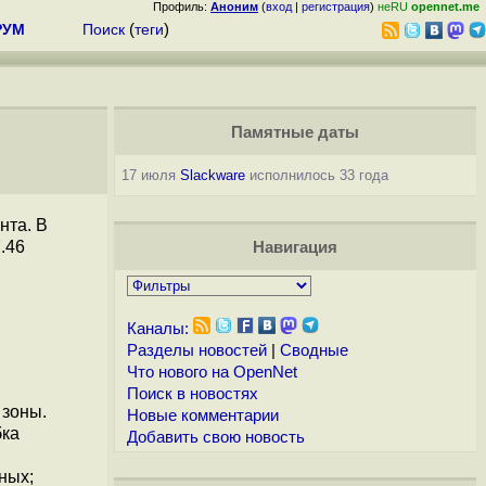
Профиль:
Аноним
(
вход
|
регистрация
)
неRU
opennet.me
РУМ
Поиск
(
теги
)
Памятные даты
17 июля
Slackware
исполнилось 33 года
нта. В
.46
Навигация
Каналы:
Разделы новостей
|
Сводные
Что нового на OpenNet
Поиск в новостях
 зоны.
Новые комментарии
бка
Добавить свою новость
ных;