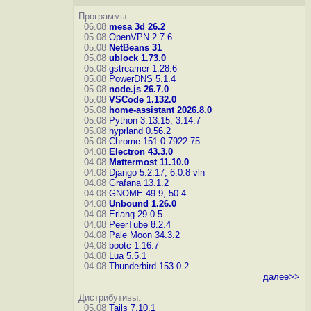
Программы:
06.08
mesa 3d 26.2
05.08
OpenVPN 2.7.6
05.08
NetBeans 31
05.08
ublock 1.73.0
05.08
gstreamer 1.28.6
05.08
PowerDNS 5.1.4
05.08
node.js 26.7.0
05.08
VSCode 1.132.0
05.08
home-assistant 2026.8.0
05.08
Python 3.13.15, 3.14.7
05.08
hyprland 0.56.2
05.08
Chrome 151.0.7922.75
04.08
Electron 43.3.0
04.08
Mattermost 11.10.0
04.08
Django 5.2.17, 6.0.8
vln
04.08
Grafana 13.1.2
04.08
GNOME 49.9, 50.4
04.08
Unbound 1.26.0
04.08
Erlang 29.0.5
04.08
PeerTube 8.2.4
04.08
Pale Moon 34.3.2
04.08
bootc 1.16.7
04.08
Lua 5.5.1
04.08
Thunderbird 153.0.2
далее>>
Дистрибутивы:
05.08
Tails 7.10.1