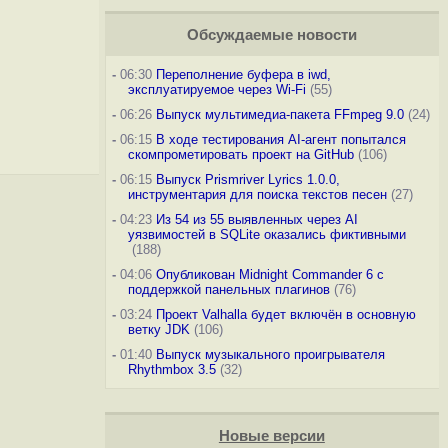
Обсуждаемые новости
-
06:30
Переполнение буфера в iwd,
эксплуатируемое через Wi-Fi
(55)
-
06:26
Выпуск мультимедиа-пакета FFmpeg 9.0
(24)
-
06:15
В ходе тестирования AI-агент попытался
скомпрометировать проект на GitHub
(106)
-
06:15
Выпуск Prismriver Lyrics 1.0.0,
инструментария для поиска текстов песен
(27)
-
04:23
Из 54 из 55 выявленных через AI
уязвимостей в SQLite оказались фиктивными
(188)
-
04:06
Опубликован Midnight Commander 6 c
поддержкой панельных плагинов
(76)
-
03:24
Проект Valhalla будет включён в основную
ветку JDK
(106)
-
01:40
Выпуск музыкального проигрывателя
Rhythmbox 3.5
(32)
Новые версии