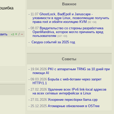
Важное
 ошибка
-
11.07
GhostLock, BadEpoll и Januscape -
уязвимости в ядре Linux, позволяющие получить
права root и обойти изоляцию KVM
(82 +34)
-
08.07
Вредительство со стороны разработчика
OpenMandriva, которое могло причинить вред
+
–
вить
/
+3
пользователям
(107 +33)
-
Сводка событий за 2025 год
Советы
-
19.04.2026
PKI с аппаратным TRNG за 10 дней при
помощи AI
-
09.03.2026
Борьба с web-ботами через запрет
HTTP/1.1
-
27.02.2026
Удаление всех IPv6 link-local адресов
на всех сетевых интерфейсах в Linux
-
27.01.2026
Ускорение пересборки llama.cpp
-
25.12.2025
Атомарные обновления в OSTree