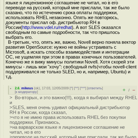
языке я лицензионное соглашение не читал, но в его
переводе на русский, который мне прислали, так же было
сказано, что по истечению срока оплаты поддержки,
использовать RHEL незаконно. Опять же повторюсь,
документы прислал оф. дистрибьютор RH в
России(
http://www.vdel.ru/redhat
). А вот SLES оказался
свободным по самые подробности, так что пришлось
выбрать его.
В-третьих, что, опять же, важно, Novell верно поняла вектор
развития OpenSource: нужно не войны устраивать с
Microsoft, а искать способы взаимодействия и интеграции
ОС, не ущемляя при этом в правах конечных пользователей.
Конечно же я вижу минусы политики Novell. Хотя скорей эти
минусы - лишь мои "хочу": свободный nvfs(чтобы novell-client
поддерживался не только SLED, но и, например, Ubuntu) и
т.д.
2.6
,
mikeus
(
ok
), 17:03, 12/05/2009 [
^
] [
^^
] [
^^^
] [
ответить
]
+
–
/
[
к модератору
]
> Во-вторых, и это важно(!!!), когда я выбирал между RHEL
и
>SLES, меня очень удивил официальный дистрибьютор
RH в России, когда сказал,
>что я не имею права использовать RHEL без покупки
поддержки. Признаюсь,
>на варварском языке я лицензионное соглашение не
читал, но в его
>переводе на русский, который мне прислали, так же было