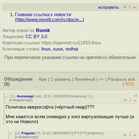
+
–
исправить
/
Главная ссылка к новости
(
http://www.novell.com/rc/docre...
)
Автор новости:
Romik
Лицензия:
CC BY 3.0
Короткая ссылка: https://opennet.ru/21653-linux
Ключевые слова:
linux
,
suse
,
redhat
При перепечатке указание ссылки на opennet.ru обязательно
Обсуждение
Ajax
|
1 уровень
|
Линейный
|
+/-
|
Раскрыть всё
(6)
|
RSS
–1
1.1
,
Анонимус
(
ok
), 10:31, 09/05/2009 [
ответить
]
[
↓
]
+
–
[
к модератору
]
/
Политика микрософта (чёртный пиар)???
Мне кажется всем очевидно у кого виртуализация лучше (и
это не Новелл)
2.2
,
Fragster
(
?
), 11:23, 09/05/2009 [
^
] [
^^
] [
^^^
] [
ответить
]
+
–
/
[
к модератору
]