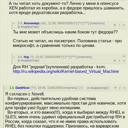
А ты читал хоть документ-то? Лично у меня в опенсусе
XEN работал из коробки, а в федоре пришлось шаманить,
хотя вроде редхатовская разработка...
3.3
,
Анонимус
(
ok
), 12:36, 09/05/2009 [
^
] [
^^
] [
^^^
] [
ответить
]
+
–
/
[
к модератору
]
Ты мне может объяснишь каким боком тут федора??
Статью не читал, но посмотрел. Половина статьи - про
микрософт, а сравнение только по ценам.
+1
3.4
,
fog
(
?
), 12:42, 09/05/2009 [
^
] [
^^
] [
^^^
] [
ответить
]
+
–
[
к модератору
]
/
Для RH "родная"(купленная) разработка - kvm.
http://ru.wikipedia.org/wiki/Kernel-based_Virtual_Machine
+
–
1.5
,
DarkHost
(
??
), 18:45, 11/05/2009 [
ответить
]
[
↑
] [
к модератору
]
/
Я согласен с Novell.
Во-первых, действительно удобная система
конфигурирования, максимально простая для новичков, хотя
для профи yast будет явно излишним.
Во-вторых, и это важно(!!!), когда я выбирал между RHEL и
SLES, меня очень удивил официальный дистрибьютор RH в
России, когда сказал, что я не имею права использовать
RHEL без покупки поддержки. Признаюсь, на варварском