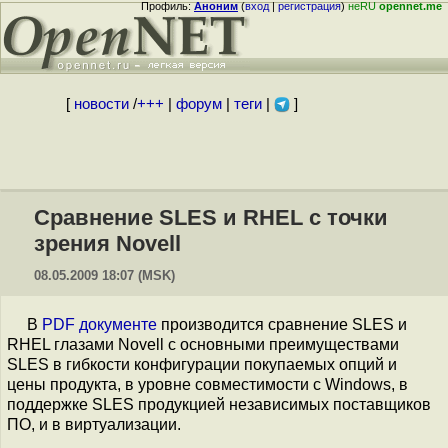
Профиль:
Аноним
(
вход
|
регистрация
)
неRU
opennet.me
[
новости
/
+++
|
форум
|
теги
|
]
Сравнение SLES и RHEL с точки
зрения Novell
08.05.2009 18:07 (MSK)
В
PDF документе
производится сравнение SLES и
RHEL глазами Novell c основными преимуществами
SLES в гибкости конфигурации покупаемых опций и
цены продукта, в уровне совместимости с Windows, в
поддержке SLES продукцией независимых поставщиков
ПО, и в виртуализации.