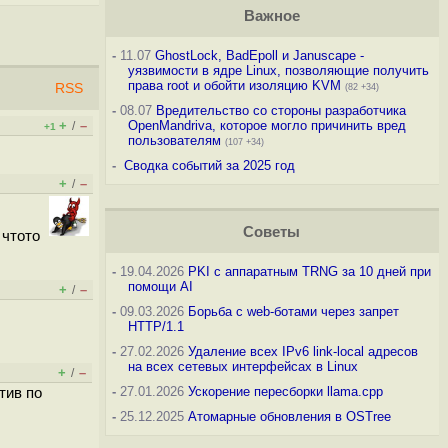
Важное
-
11.07
GhostLock, BadEpoll и Januscape -
уязвимости в ядре Linux, позволяющие получить
права root и обойти изоляцию KVM
RSS
(82 +34)
-
08.07
Вредительство со стороны разработчика
+
–
OpenMandriva, которое могло причинить вред
/
+1
пользователям
(107 +34)
-
Сводка событий за 2025 год
+
–
/
Советы
 чтото
-
19.04.2026
PKI с аппаратным TRNG за 10 дней при
помощи AI
+
–
/
-
09.03.2026
Борьба с web-ботами через запрет
HTTP/1.1
-
27.02.2026
Удаление всех IPv6 link-local адресов
на всех сетевых интерфейсах в Linux
+
–
/
-
27.01.2026
Ускорение пересборки llama.cpp
тив по
-
25.12.2025
Атомарные обновления в OSTree