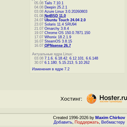
05.08
Tails 7.10.1
04.08
Deepin 25.2.1
03.08
Azure Linux 3.0.20260803
01.08
NetBSD 11.0
24.07
Ubuntu Touch 24.04 2.0
23.07
Solaris 11.4 SRU94
21.07
Omarchy 3.8.4
19.07
Chrome OS 150.0.7871.150
17.07
Whonix 18.2.1.9
16.07
SteamOS 3.8.15
16.07
OPNsense 26.7
Актуальные ядра Linux:
03.08
7.1.6
,
6.18.42
,
6.12.101
,
6.6.148
30.07
6.1.180
,
5.15.213
,
5.10.262
Изменения в ядре 7.2
Хостинг:
Created 1996-2026 by
Maxim Chirkov
Добавить
,
Поддержать
,
Вебмастеру