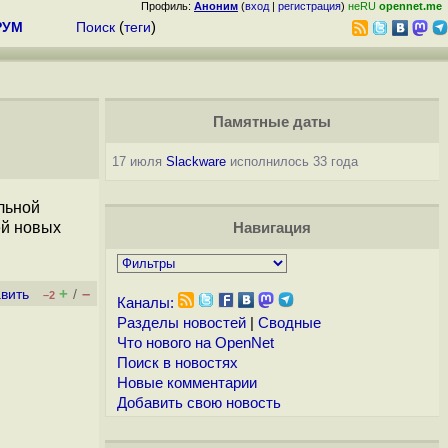
Профиль:
Аноним
(
вход
|
регистрация
)
неRU
opennet.me
РУМ
Поиск
(
теги
)
Памятные даты
17 июля
Slackware
исполнилось 33 года
альной
ей новых
Навигация
+
–
вить
/
–2
Каналы:
Разделы новостей
|
Сводные
Что нового на OpenNet
Поиск в новостях
Новые комментарии
Добавить свою новость