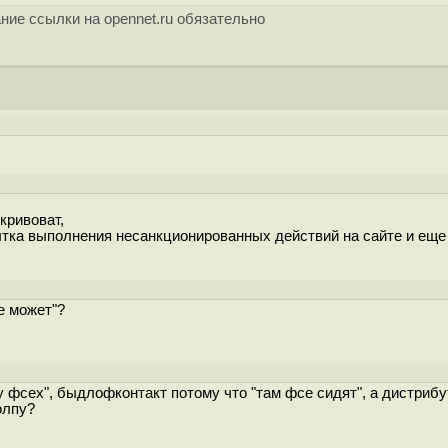
ние ссылки на opennet.ru обязательно
кривоват,
тка выполнения несанкционированных действий на сайте и еще
е может"?
 "у фсех", быдлофконтакт потому что "там фсе сидят", а дистрибу
олпу?