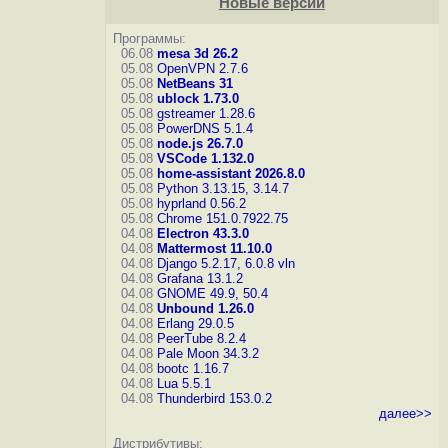
Новые версии
Программы:
06.08
mesa 3d 26.2
05.08
OpenVPN 2.7.6
05.08
NetBeans 31
05.08
ublock 1.73.0
05.08
gstreamer 1.28.6
05.08
PowerDNS 5.1.4
05.08
node.js 26.7.0
05.08
VSCode 1.132.0
05.08
home-assistant 2026.8.0
05.08
Python 3.13.15, 3.14.7
05.08
hyprland 0.56.2
05.08
Chrome 151.0.7922.75
04.08
Electron 43.3.0
04.08
Mattermost 11.10.0
04.08
Django 5.2.17, 6.0.8
vln
04.08
Grafana 13.1.2
04.08
GNOME 49.9, 50.4
04.08
Unbound 1.26.0
04.08
Erlang 29.0.5
04.08
PeerTube 8.2.4
04.08
Pale Moon 34.3.2
04.08
bootc 1.16.7
04.08
Lua 5.5.1
04.08
Thunderbird 153.0.2
далее>>
Дистрибутивы: