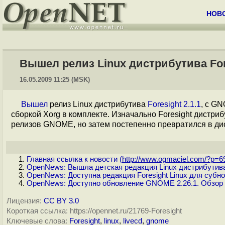
НОВ
Вышел релиз Linux дистрибутива Fore
16.05.2009 11:25 (MSK)
Вышел
релиз Linux дистрибутива
Foresight 2.1.1
, с GN
сборкой Xorg в комплекте. Изначально Foresight дистр
релизов GNOME, но затем постепенно превратился в ди
Главная ссылка к новости (
http://www.ogmaciel.com/?p=69
OpenNews: Вышла детская редакция Linux дистрибутива
OpenNews: Доступна редакция Foresight Linux для субн
OpenNews: Доступно обновление GNOME 2.26.1. Обзор 
Лицензия:
CC BY 3.0
Короткая ссылка: https://opennet.ru/21769-Foresight
Ключевые слова:
Foresight
,
linux
,
livecd
,
gnome