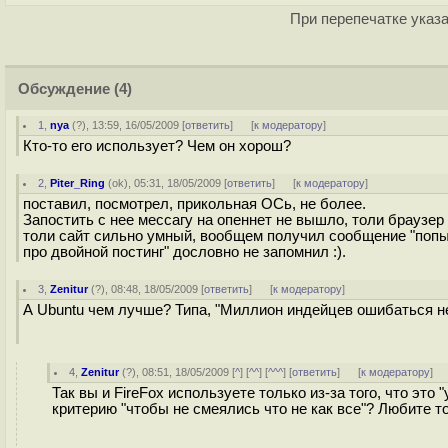
При перепечатке указа
Обсуждение
(4)
1
,
nya
(
?
), 13:59, 16/05/2009 [
ответить
]
[
к модератору
]
Кто-то его использует? Чем он хорош?
2
,
Piter_Ring
(
ok
), 05:31, 18/05/2009 [
ответить
]
[
к модератору
]
поставил, посмотрел, прикольная ОСь, не более.
Запостить с нее мессагу на опеннет не вышло, толи браузер 
толи сайт сильно умный, вообщем получил сообщение "попы
про двойной постинг" дословно не запомнил :).
3
,
Zenitur
(
?
), 08:48, 18/05/2009 [
ответить
]
[
к модератору
]
А Ubuntu чем лучше? Типа, "Миллион индейцев ошибаться н
4
,
Zenitur
(
?
), 08:51, 18/05/2009 [
^
] [
^^
] [
^^^
] [
ответить
]
[
к модератору
]
Так вы и FireFox используете только из-за того, что это
критерию "чтобы не смеялись что не как все"? Любите т