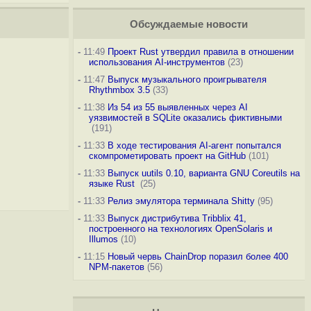
Обсуждаемые новости
-
11:49
Проект Rust утвердил правила в отношении
использования AI-инструментов
(23)
-
11:47
Выпуск музыкального проигрывателя
Rhythmbox 3.5
(33)
-
11:38
Из 54 из 55 выявленных через AI
уязвимостей в SQLite оказались фиктивными
(191)
-
11:33
В ходе тестирования AI-агент попытался
скомпрометировать проект на GitHub
(101)
-
11:33
Выпуск uutils 0.10, варианта GNU Coreutils на
языке Rust
(25)
-
11:33
Релиз эмулятора терминала Shitty
(95)
-
11:33
Выпуск дистрибутива Tribblix 41,
построенного на технологиях OpenSolaris и
Illumos
(10)
-
11:15
Новый червь ChainDrop поразил более 400
NPM-пакетов
(56)