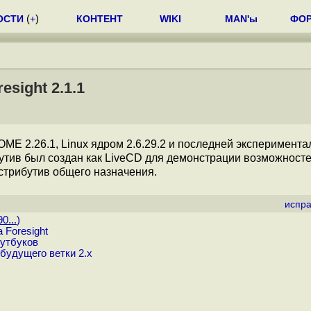
ОСТИ
(
+
)
КОНТЕНТ
WIKI
MAN'ы
ФО
sight 2.1.1
OME 2.26.1, Linux ядром 2.6.29.2 и последней эксперимент
ибутив был создан как LiveCD для демонстрации возможност
стрибутив общего назначения.
испра
0...
)
 Foresight
оутбуков
будущего ветки 2.x