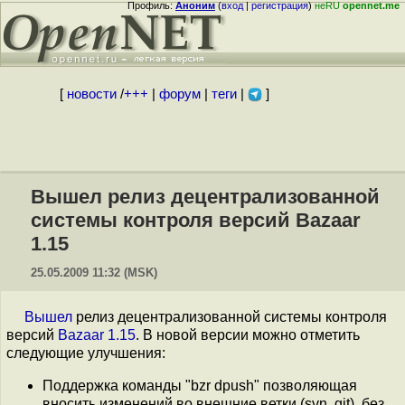
Профиль:
Аноним
(
вход
|
регистрация
)
неRU
opennet.me
[
новости
/
+++
|
форум
|
теги
|
]
Вышел релиз децентрализованной
системы контроля версий Bazaar
1.15
25.05.2009 11:32 (MSK)
Вышел
релиз децентрализованной системы контроля
версий
Bazaar 1.15
. В новой версии можно отметить
следующие улучшения:
Поддержка команды "bzr dpush" позволяющая
вносить изменений во внешние ветки (svn, git), без