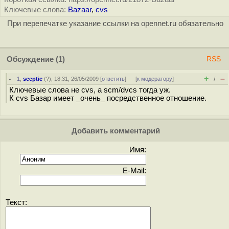
Ключевые слова:
Bazaar
,
cvs
При перепечатке указание ссылки на opennet.ru обязательно
Обсуждение
(1)
RSS
+
–
1
,
sceptic
(
?
), 18:31, 26/05/2009 [
ответить
]
[
к модератору
]
/
Ключевые слова не cvs, а scm/dvcs тогда уж.
К cvs Базар имеет _очень_ посредственное отношение.
Добавить комментарий
Имя:
E-Mail:
Текст: