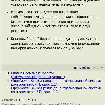
установки bzr-специфичных мета-данных;
Возможность определения в плагинах
собственного модуля разрешения конфликтов (tie-
breaker) для принятия решения при наличии
изменений одной и той же строки кода в двух
ревизиях.
Команда "bzr ls" более не выводит по умолчанию
содержимое в рекурсивном виде, для рекурсивной
выборки нужно использовать опцию "-R";
+
–
исправить
/
Главная ссылка к новости
(
http://permalink.gmane.org/gma...
)
OpenNews: Вышел релиз децентрализованной системы
контроля версий Bazaar 1.14
OpenNews: Вышел релиз децентрализованной системы
контроля версий Bazaar 1.13
Лицензия:
CC BY 3.0
Короткая ссылка: https://opennet.ru/21872-Bazaar