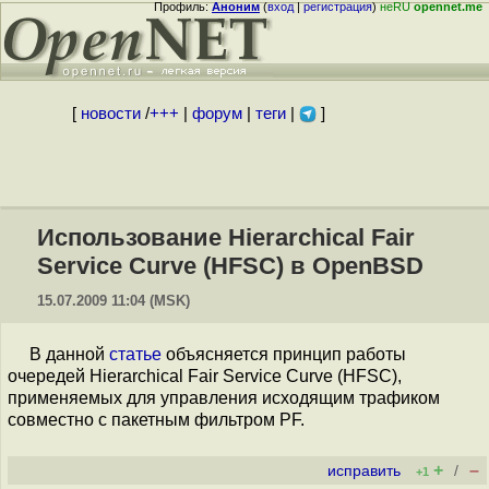
Профиль:
Аноним
(
вход
|
регистрация
)
неRU
opennet.me
[
новости
/
+++
|
форум
|
теги
|
]
Использование Hierarchical Fair
Service Curve (HFSC) в OpenBSD
15.07.2009 11:04 (MSK)
В данной
статье
объясняется принцип работы
очередей Hierarchical Fair Service Curve (HFSC),
применяемых для управления исходящим трафиком
совместно с пакетным фильтром PF.
+
–
исправить
/
+1