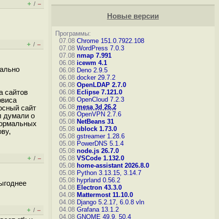
+
–
/
Новые версии
Программы:
07.08
Chrome 151.0.7922.108
+
–
/
07.08
WordPress 7.0.3
07.08
nmap 7.991
06.08
icewm 4.1
кально
06.08
Deno 2.9.5
06.08
docker 29.7.2
06.08
OpenLDAP 2.7.0
а сайтов
06.08
Eclipse 7.121.0
06.08
OpenCloud 7.2.3
рвиса
06.08
mesa 3d 26.2
носный сайт
05.08
OpenVPN 2.7.6
л думали о
05.08
NetBeans 31
 нормальных
05.08
ublock 1.73.0
ову,
05.08
gstreamer 1.28.6
05.08
PowerDNS 5.1.4
05.08
node.js 26.7.0
+
–
05.08
VSCode 1.132.0
/
05.08
home-assistant 2026.8.0
05.08
Python 3.13.15, 3.14.7
05.08
hyprland 0.56.2
выгоднее
04.08
Electron 43.3.0
04.08
Mattermost 11.10.0
04.08
Django 5.2.17, 6.0.8
vln
04.08
Grafana 13.1.2
+
–
/
04.08
GNOME 49.9, 50.4