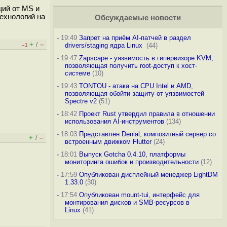
щий от MS и
технологий на
Обсуждаемые новости
-
19:49
Запрет на приём AI-патчей в раздел
+
–
/
drivers/staging ядра Linux
(44)
–1
-
19:47
Zapscape - уязвимость в гипервизоре KVM,
позволяющая получить root-доступ к хост-
системе
(10)
-
19:43
TONTOU - атака на CPU Intel и AMD,
позволяющая обойти защиту от уязвимостей
Spectre v2
(51)
-
18:42
Проект Rust утвердил правила в отношении
использования AI-инструментов
(134)
-
18:03
Представлен Denial, композитный сервер со
+
–
/
встроенным движком Flutter
(24)
-
18:01
Выпуск Gotcha 0.4.10, платформы
мониторинга ошибок и производительности
(12)
-
17:59
Опубликован дисплейный менеджер LightDM
1.33.0
(30)
-
17:54
Опубликован mount-tui, интерфейс для
монтирования дисков и SMB-ресурсов в
Linux
(41)