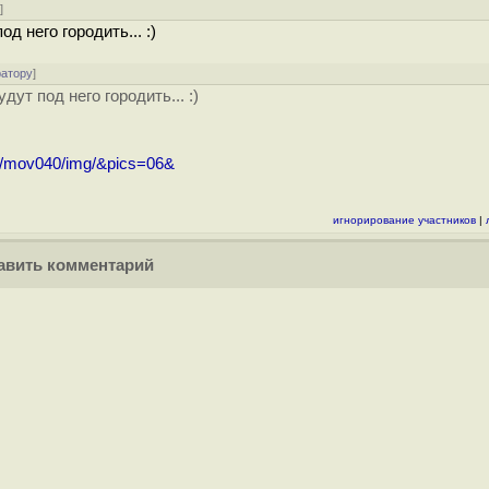
у
]
 него городить... :)
ратору
]
ут под него городить... :)
mov/mov040/img/&pics=06&
игнорирование участников
|
вить комментарий