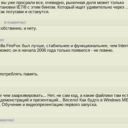
сли вы уже просрали все, очевидно, рыночная доля может только
становки IE7/8 с этим бингом. Который ищет удивительно через ..
так потугами и останутся.
]
[
к модератору
]
обственно, и нету.
ру
]
lla FireFox был лучше, стабильнее и функциональнее, чем Inter
 может, он в начала 2006 года только появился - не помню.
о потреблять память.
 чем заархивировать... Нет, не сам код, а какие файлики там ест
емонстраций и презентаций... Весело! Как будто в Windows M
 Обучение и видеопрезентацию первого запуска.
одератору
]