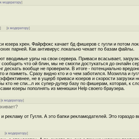
[
к модератору
]
ь
]
[
к модератору
]
аси юзера хрен. Файрфокс качает бд фишеров с гугли и потом ло
охих парней. Как антивирус локально чекает по базам файлы.
ют вводимые урлы на свои сервера. Приваси всасывает, загрузк
т сообщить что ой блин, мы не смогли достукаться до онлайн се
нг дескать вообще не проверили. В итоге - потенциально вредо
 то и поиметь. Сразу видно кто и о чем заботился. Мозилла и гуг
оэффективнее, не в ущерб приваси юзеров и скорости загрузки
ы кто не спи...л их супер-дупер базу по фишерам, которая, к сл
 сами юзеры пополнять из менюшки Help своего браузера.
[
к модератору
]
ихивает?
 и рекламу от Гугля. А это бапки рекламодателей. Это гораздо 
]
[
к модератору
]