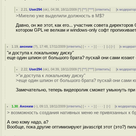
2.21
,
User294
(
ok
), 04:38, 18/11/2009 [
^
] [
^^
] [
^^^
] [
ответить
]
[
к модерато
>Мигелю уже выделили должность в M$?
Давно, он же этот, как его... участник совета директоров
котором GPL не велкам и windows-only софт пропихивает
1.19
,
аноним
(
?
), 17:48, 17/11/2009 [
ответить
] [
﹢﹢﹢
] [
· · ·
]
[
↓
] [
↑
] [
к модерат
"и доступа к локальному диску"
еще один шпион от большого брата? пускай они сами юзают с
2.22
,
User294
(
ok
), 04:39, 18/11/2009 [
^
] [
^^
] [
^^^
] [
ответить
]
[
к модерато
>"и доступа к локальному диску"
>еще один шпион от большого брата? пускай они сами юз
Замечательно, теперь видеоролик сможет умыкнуть при 
1.30
,
Аноним
(
-
), 09:13, 18/11/2009 [
ответить
] [
﹢﹢﹢
] [
· · ·
]
[
↑
] [
к модератор
> возможность создания нативных меню не привязанных к б
А оно кому надо, а?
Вообще, пока другие оптимизируют javascript этот (это?) п