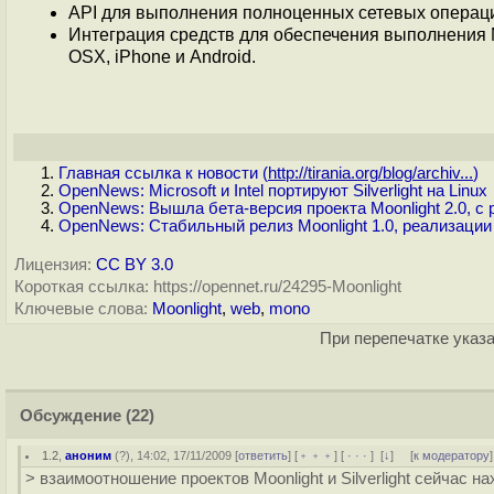
API для выполнения полноценных сетевых операций
Интеграция средств для обеспечения выполнения Mo
OSX, iPhone и Android.
Главная ссылка к новости (
http://tirania.org/blog/archiv...
)
OpenNews: Microsoft и Intel портируют Silverlight на Linux
OpenNews: Вышла бета-версия проекта Moonlight 2.0, с ре
OpenNews: Стабильный релиз Moonlight 1.0, реализации те
Лицензия:
CC BY 3.0
Короткая ссылка: https://opennet.ru/24295-Moonlight
Ключевые слова:
Moonlight
,
web
,
mono
При перепечатке указа
Обсуждение
(22)
1.2
,
аноним
(
?
), 14:02, 17/11/2009 [
ответить
] [
﹢﹢﹢
] [
· · ·
]
[
↓
] [
к модератору
]
> взаимоотношение проектов Moonlight и Silverlight сейчас нах