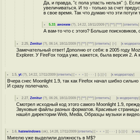
Да, и правда, "с пола упасть нельзя" :). Е
увеличиваться. И то - только за счет преду
в свое время. Так что думаю что эти потуги 
5.33
,
аноним
(
?
), 14:22, 18/11/2009 [
^
] [
^^
] [
^^^
] [
ответить
А вам-то что с этого? Больше поисковиков, с
2.25
,
Zenitur
(
?
), 06:14, 18/11/2009 [
^
] [
^^
] [
^^^
] [
ответить
]
[
↑
] [
к модерато
Замечательный ответ! Дополню от себя: в 2005 году Mozi
Explorer. У FireFox тогда уже, кажется, была версия 2. А
1.5
,
yt
(
?
), 14:22, 17/11/2009 [
ответить
] [
﹢﹢﹢
] [
· · ·
]
[
↓
] [
↑
] [
к модератору
]
Вчера снес Moonlight 1.9, так как Firefox начал шибко сильн
И сразу полегчало.
2.27
,
Zenitur
(
?
), 06:26, 18/11/2009 [
^
] [
^^
] [
^^^
] [
ответить
]
[
к модератору
]
Смотрел исходный код этого самого Moonlight 1.9, прежде
Звуковые файлы разных форматов. Красивые страницы д
нашёл директории Web, Media, Образцы музыки и видео,
1.6
,
hatewindows
(
ok
), 14:28, 17/11/2009 [
ответить
] [
﹢﹢﹢
] [
· · ·
]
[
↓
] [
↑
] [
к м
Мигелю уже выделили должность в M$?