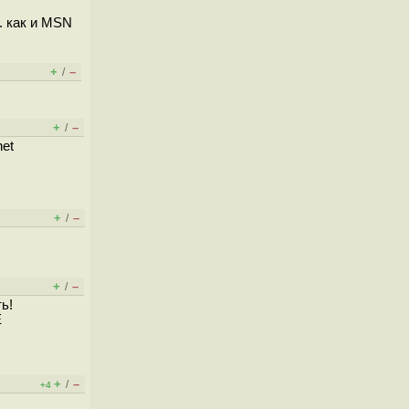
. как и MSN
+
–
/
+
–
/
net
+
–
/
+
–
/
ь!
E
+
–
/
+4