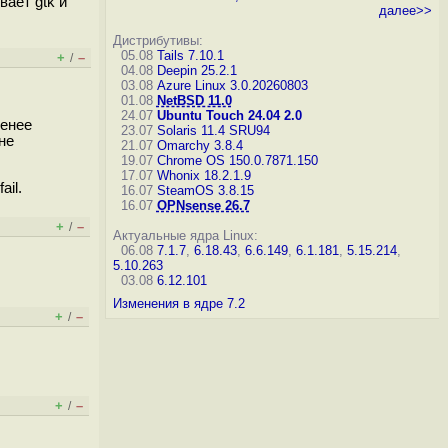
вает gtk и
далее>>
Дистрибутивы:
05.08
Tails 7.10.1
+
–
/
04.08
Deepin 25.2.1
03.08
Azure Linux 3.0.20260803
01.08
NetBSD 11.0
24.07
Ubuntu Touch 24.04 2.0
менее
23.07
Solaris 11.4 SRU94
не
21.07
Omarchy 3.8.4
19.07
Chrome OS 150.0.7871.150
17.07
Whonix 18.2.1.9
ail.
16.07
SteamOS 3.8.15
16.07
OPNsense 26.7
+
–
/
Актуальные ядра Linux:
06.08
7.1.7
,
6.18.43
,
6.6.149
,
6.1.181
,
5.15.214
,
5.10.263
03.08
6.12.101
Изменения в ядре 7.2
+
–
/
+
–
/