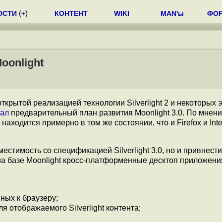
ОСТИ
(
+
)
КОНТЕНТ
WIKI
MAN'ы
ФО
oonlight
открытой реализацией технологии Silverlight 2 и некоторых
вал
предварительный план развития Moonlight 3.0. По мнен
находится примерно в том же состоянии, что и Firefox и Inte
местимость со спецификацией Silverlight 3.0, но и привнест
на базе Moonlight кросс-платформенные десктоп приложени
ных к браузеру;
я отображаемого Silverlight контента;