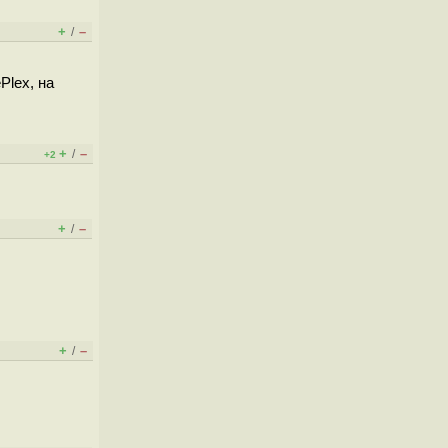
+
–
/
Plex, на
+
–
/
+2
+
–
/
+
–
/