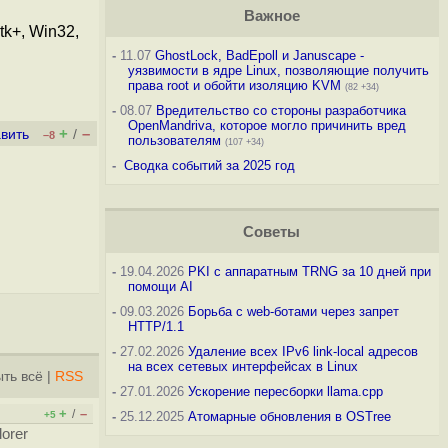
Важное
k+, Win32,
-
11.07
GhostLock, BadEpoll и Januscape -
уязвимости в ядре Linux, позволяющие получить
права root и обойти изоляцию KVM
(82 +34)
-
08.07
Вредительство со стороны разработчика
OpenMandriva, которое могло причинить вред
+
–
вить
/
–8
пользователям
(107 +34)
-
Сводка событий за 2025 год
Советы
-
19.04.2026
PKI с аппаратным TRNG за 10 дней при
помощи AI
-
09.03.2026
Борьба с web-ботами через запрет
HTTP/1.1
-
27.02.2026
Удаление всех IPv6 link-local адресов
на всех сетевых интерфейсах в Linux
ть всё
|
RSS
-
27.01.2026
Ускорение пересборки llama.cpp
+
–
/
+5
-
25.12.2025
Атомарные обновления в OSTree
lorer