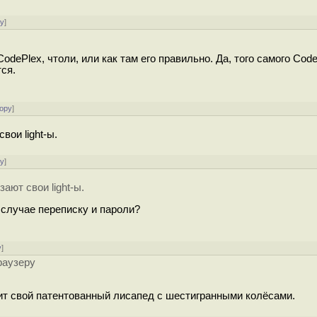
ру
]
 CodePlex, чтоли, или как там его правильно. Да, того самого Code
ся.
ору
]
вои light-ы.
ру
]
ают свои light-ы.
случае переписку и пароли?
у
]
раузеру
илит свой патентованный лисапед с шестигранными колёсами.