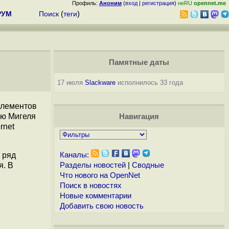
Профиль:
Аноним
(
вход
|
регистрация
)
неRU
opennet.me
РУМ
Поиск
(
теги
)
Памятные даты
17 июля
Slackware
исполнилось 33 года
 элементов
ию Мигеля
Навигация
rnet
и ряд
Каналы:
я. В
Разделы новостей
|
Сводные
Что нового на OpenNet
Поиск в новостях
Новые комментарии
Добавить свою новость