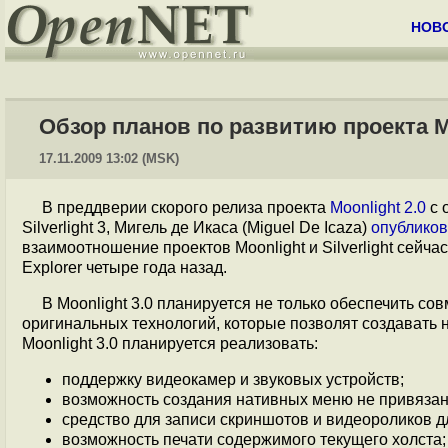
НОВ
Обзор планов по развитию проекта M
17.11.2009 13:02 (MSK)
В преддверии скорого релиза проекта
Moonlight 2.0
с 
Silverlight 3, Мигель де Икаса (Miguel De Icaza)
опублико
взаимоотношение проектов Moonlight и Silverlight сейчас 
Explorer четыре года назад.
В Moonlight 3.0 планируется не только обеспечить сов
оригинальных технологий, которые позволят создавать 
Moonlight 3.0 планируется реализовать:
поддержку видеокамер и звуковых устройств;
возможность создания нативных меню не привязан
средство для записи скриншотов и видеороликов дл
возможность печати содержимого текущего холста;