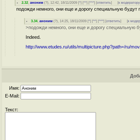
2.32
,
аноним
(
?
), 12:42, 18/11/2009 [
^
] [
^^
] [
^^^
] [
ответить
]
[
к модератор
подожди немного, они еще и дорогу специальную будут под
3.34
,
аноним
(
?
), 14:25, 18/11/2009 [
^
] [
^^
] [
^^^
] [
ответить
]
[
к моде
>подожди немного, они еще и дорогу специальную буд
Indeed.
http://www.etudes.ru/utils/multipicture.php?path=/ru/
Доба
Имя:
E-Mail:
Текст: