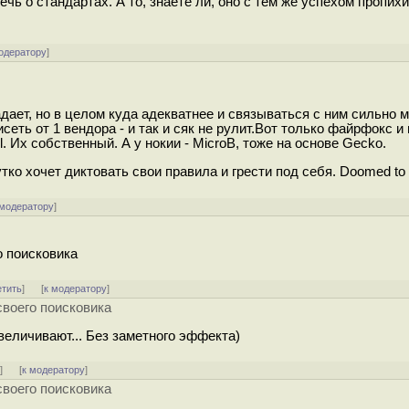
речь о стандартах. А то, знаете ли, оно с тем же успехом пропихи
одератору
]
дает, но в целом куда адекватнее и связываться с ним сильно 
еть от 1 вендора - и так и сяк не рулит.Вот только файрфокс и 
 Их собственный. А у нокии - MicroB, тоже на основе Gecko.
ко хочет диктовать свои правила и грести под себя. Doomed to f
 модератору
]
о поисковика
етить
]
[
к модератору
]
воего поисковика
величивают... Без заметного эффекта)
ь
]
[
к модератору
]
воего поисковика