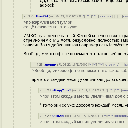
Да, я знал что вы это сморозите. Еще раз - 
adblock.
3.23
,
User294
(
ok
), 04:43, 18/11/2009 [
^
] [
^^
] [
^^^
] [
ответить
]
[
↑
] [
к м
>прикармливался гуглой.
>ещё неизвестно, что хуже.
ИМХО, гугл менее наглый. Фигней конечно тоже стра
стремно чем с MS.Хотя, безусловно, полностью завис
зависит.Вон у дебианщиков например есть IceWeasel.
Вообще, микрософт не понимает что такое веб но жут
4.26
,
аноним
(
?
), 06:22, 18/11/2009 [
^
] [
^^
] [
^^^
] [
ответить
]
[
к
>Вообще, микрософт не понимает что такое веб
при этом каждый месяц увеличивая долю своег
5.28
,
sHaggY_caT
(
ok
), 07:31, 18/11/2009 [
^
] [
^^
] [
^^^
] [
отв
>при этом каждый месяц увеличивая долю с
Что-то они ее уже доооолго каждый месяц у
5.29
,
User294
(
ok
), 08:54, 18/11/2009 [
^
] [
^^
] [
^^^
] [
ответит
>при этом каждый месяц увеличивая долю с