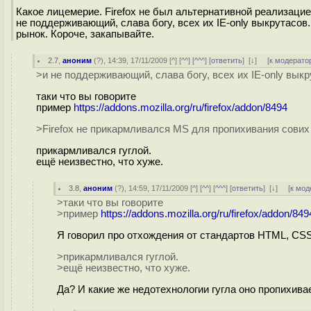
Какое лицемерие. Firefox не был альтернативной реализацие
не поддерживающий, слава богу, всех их IE-only выкрутасов
рынок. Короче, закапывайте.
2.7
,
аноним
(
?
), 14:39, 17/11/2009 [
^
] [
^^
] [
^^^
] [
ответить
]
[
↓
] [
к модерато
>и не поддерживающий, слава богу, всех их IE-only вык
таки что вы говорите
пример
https://addons.mozilla.org/ru/firefox/addon/8494
>Firefox не прикармливался MS для пропихивания сових
прикармливался гуглой.
ещё неизвестно, что хуже.
3.8
,
аноним
(
?
), 14:59, 17/11/2009 [
^
] [
^^
] [
^^^
] [
ответить
]
[
↓
] [
к мод
>таки что вы говорите
>пример
https://addons.mozilla.org/ru/firefox/addon/849
Я говорил про отхождения от стандартов HTML, CSS,
>прикармливался гуглой.
>ещё неизвестно, что хуже.
Да? И какие же недотехнологии гугла оно пропихива