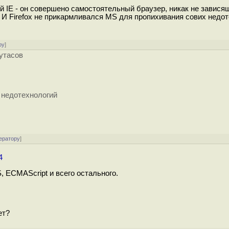
й IE - он совершено самостоятельный браузер, никак не завися
. И Firefox не прикармливался MS для пропихивания сових недо
ру
]
рутасов
 недотехнологий
ератору
]
4
 ECMAScript и всего остального.
ет?