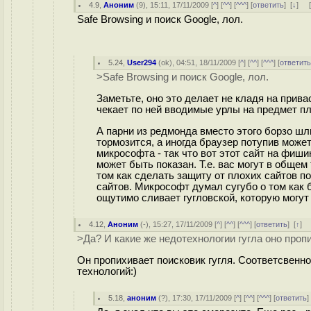
4.9
,
Аноним
(
9
), 15:11, 17/11/2009 [
^
] [
^^
] [
^^^
] [
ответить
]
[
↓
] 
Safe Browsing и поиск Google, лол.
5.24
,
User294
(
ok
), 04:51, 18/11/2009 [
^
] [
^^
] [
^^^
] [
ответит
>Safe Browsing и поиск Google, лол.
Заметьте, оно это делает не кладя на прив
чекает по ней вводимые урлы на предмет пл
А парни из редмонда вместо этого борзо шл
тормозится, а иногда браузер потупив може
микрософта - так что вот этот сайт на фиши
может быть показан. Т.е. вас могут в общем
том как сделать защиту от плохих сайтов п
сайтов. Микрософт думал сугубо о том как б
ощутимо сливает гугловской, которую могут
4.12
,
Аноним
(
-
), 15:27, 17/11/2009 [
^
] [
^^
] [
^^^
] [
ответить
]
[
↑
] 
>Да? И какие же недотехнологии гугла оно проп
Он пропихивает поисковик гугля. Соответсвенно
технологий:)
5.18
,
аноним
(
?
), 17:30, 17/11/2009 [
^
] [
^^
] [
^^^
] [
ответить