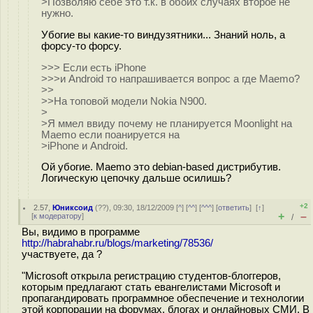
>Позволяю себе это т.к. в обоих случаях второе не
нужно.
Убогие вы какие-то виндузятники... Знаний ноль, а
форсу-то форсу.
>>> Если есть iPhone
>>>и Android то напрашивается вопрос а где Maemo?
>>
>>На топовой модели Nokia N900.
>
>Я ммел ввиду почему не планируется Moonlight на
Maemo если поанируется на
>iPhone и Android.
Ой убогие. Maemo это debian-based дистрибутив.
Логическую цепочку дальше осилишь?
+2
2.57
,
Юниксоид
(
??
), 09:30, 18/12/2009 [
^
] [
^^
] [
^^^
] [
ответить
]
[
↑
]
+
–
[
к модератору
]
/
Вы, видимо в программе
http://habrahabr.ru/blogs/marketing/78536/
участвуете, да ?
"Microsoft открыла регистрацию студентов-блоггеров,
которым предлагают стать евангелистами Microsoft и
пропагандировать программное обеспечение и технологии
этой корпорации на форумах, блогах и онлайновых СМИ. В