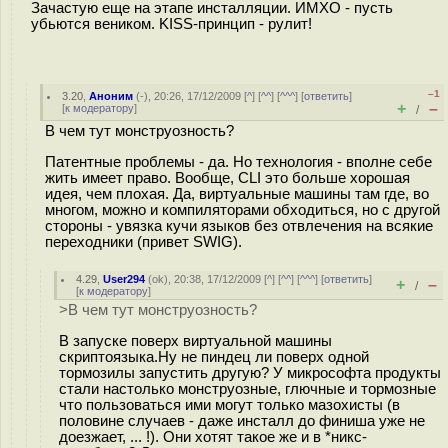
Зачастую еще на этапе инсталляции. ИМХО - пусть
убьются веником. KISS-принцип - рулит!
–1
3.20
,
Аноним
(
-
), 20:26, 17/12/2009 [
^
] [
^^
] [
^^^
] [
ответить
]
+
–
[
к модератору
]
/
В чем тут монструозность?
Патентные проблемы - да. Но технология - вполне себе
жить имеет право. Вообще, CLI это больше хорошая
идея, чем плохая. Да, виртуальные машины там где, во
многом, можно и компиляторами обходиться, но с другой
стороны - увязка кучи языков без отвлечения на всякие
переходники (привет SWIG).
4.29
,
User294
(
ok
), 20:38, 17/12/2009 [
^
] [
^^
] [
^^^
] [
ответить
]
+
–
/
[
к модератору
]
>В чем тут монструозность?
В запуске поверх виртуальной машины
скриптоязыка.Ну не пиндец ли поверх одной
тормозилы запустить другую? У микрософта продукты
стали настолько монструозные, глючные и тормозные
что пользоваться ими могут только мазохисты (в
половине случаев - даже инсталл до финиша уже не
доезжает, ... !). Они хотят такое же и в *никс-