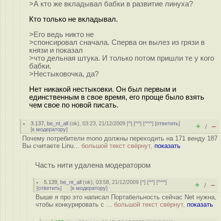
>А кто же вкладывал бабки в развитие линуха?
Кто только не вкладывал.
>Его ведь никто не
>спонсировал сначала. Сперва он вылез из грязи в
князи и показал
>что дельная штука. И только потом пришли те у кого
бабки.
>Нестыковочка, да?
Нет никакой нестыковки. Он был первым и
единственным в свое время, его проще было взять
чем свое по новой писать.
3.137
,
be_nt_all
(
ok
), 03:23, 21/12/2009 [
^
] [
^^
] [
^^^
] [
ответить
]
+
–
/
[
к модератору
]
Почему потребители mono должны переходить на 171 венду 187
Вы считаете Linu...
большой текст свёрнут,
показать
Часть нити удалена модератором
5.139
,
be_nt_all
(
ok
), 03:58, 21/12/2009 [
^
] [
^^
] [
^^^
]
+
–
/
[
ответить
]
[
к модератору
]
Выше я про это написал Портабельность сейчас Net нужна,
чтобы конкурировать с ...
большой текст свёрнут,
показать