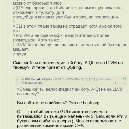
можно от базовых типов
>(QString, привет) до библиотек, не имеющих никакого
отношения к тулкиту, для
>вещей для которых уже были хорошие реализации.
>
>CLI в этом плане таким не страдает, хотя и из-за того
что
>это VM а не фреймворк, действительно, более
громоздкое. Хотя то же
>LLVM было бы лучше, но никто сделать свой бэкенд не
мешает,
>вроде.
Смешной ты велосипедист ей богу. А Qt не на LLVM по
твоему? И тебе привет от QString.
+2
4.108
,
be_nt_all
(
ok
), 00:24, 19/12/2009 [
^
] [
^^
] [
^^^
] [
ответить
]
+
–
[
к модератору
]
/
>Смешной ты велосипедист ей богу. А Qt не на LLVM
по твоему?
Вы сайтом не ошиблись? Это не bash.org.
Qt — это библиотека GUI виджетов (зачем-то
пытающаяся быть ещё и маленьким STLем, если эти 3
буквы вам о чём то говорят). Можно использовать с
различными компиляторами C++.