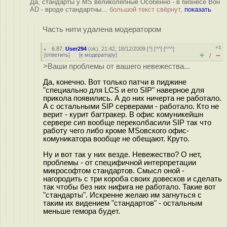
Да, стандарты у MS великолепные Особенно - в бизнесе Вон
AD - вроде стандартны...
большой текст свёрнут,
показать
Часть нити удалена модератором
+1
6.87
,
User294
(
ok
), 21:42, 18/12/2009 [
^
] [
^^
] [
^^^
]
+
–
[
ответить
]
[
к модератору
]
/
>Ваши проблемы от вашего невежества...
Да, конечно. Вот только патчи в пиджине
"специально для LCS и его SIP" наверное для
прикола появились. А до них ничерта не работало.
А с остальными SIP серверами - работало. Кто не
верит - курит багтракер. В офис комуникейшн
сервере сип вообще переколбасили SIP так что
работу чего либо кроме MSовского офис-
комуникатора вообще не обещают. Круто.
Ну и вот так у них везде. Невежество? О нет,
проблемы - от специфичной интерпретации
микрософтом стандартов. Смысл оной -
нагородить с три короба своих довесков и сделать
так чтобы без них нифига не работало. Такие вот
"cтандарты". Искренне желаю им загнуться с
таким их видением "стандартов" - остальным
меньше гемора будет.