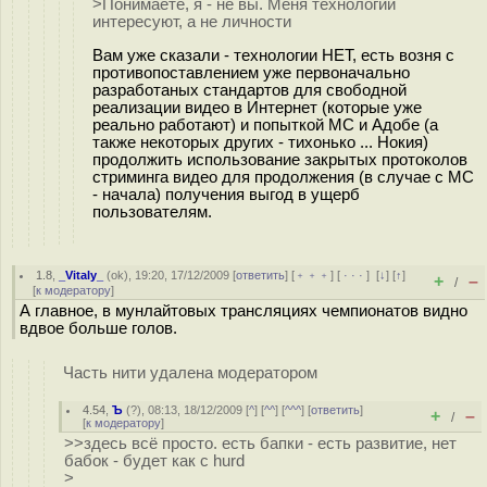
>Понимаете, я - не вы. Меня технологии
интересуют, а не личности
Вам уже сказали - технологии НЕТ, есть возня с
противопоставлением уже первоначально
разработаных стандартов для свободной
реализации видео в Интернет (которые уже
реально работают) и попыткой МС и Адобе (а
также некоторых других - тихонько ... Нокия)
продолжить использование закрытых протоколов
стриминга видео для продолжения (в случае с МС
- начала) получения выгод в ущерб
пользователям.
1.8
,
_Vitaly_
(
ok
), 19:20, 17/12/2009 [
ответить
] [
﹢﹢﹢
] [
· · ·
]
[
↓
] [
↑
]
+
–
/
[
к модератору
]
А главное, в мунлайтовых трансляциях чемпионатов видно
вдвое больше голов.
Часть нити удалена модератором
4.54
,
Ъ
(
?
), 08:13, 18/12/2009 [
^
] [
^^
] [
^^^
] [
ответить
]
+
–
/
[
к модератору
]
>>здесь всё просто. есть бапки - есть развитие, нет
бабок - будет как с hurd
>