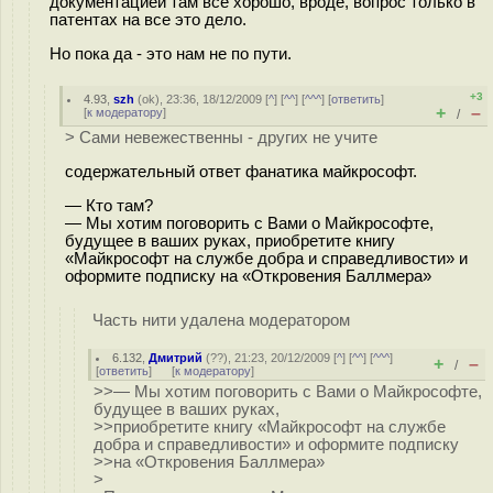
документацией там все хорошо, вроде, вопрос только в
патентах на все это дело.
Но пока да - это нам не по пути.
+3
4.93
,
szh
(
ok
), 23:36, 18/12/2009 [
^
] [
^^
] [
^^^
] [
ответить
]
+
–
[
к модератору
]
/
> Сами невежественны - других не учите
содержательный ответ фанатика майкрософт.
— Кто там?
— Мы хотим поговорить с Вами о Майкрософте,
будущее в ваших руках, приобретите книгу
«Майкрософт на службе добра и справедливости» и
оформите подписку на «Откровения Баллмера»
Часть нити удалена модератором
6.132
,
Дмитрий
(
??
), 21:23, 20/12/2009 [
^
] [
^^
] [
^^^
]
+
–
/
[
ответить
]
[
к модератору
]
>>— Мы хотим поговорить с Вами о Майкрософте,
будущее в ваших руках,
>>приобретите книгу «Майкрософт на службе
добра и справедливости» и оформите подписку
>>на «Откровения Баллмера»
>