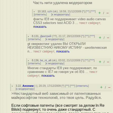
Часть нити удалена модератором
10.163
,
szh
(
ok
), 16:59, 21/12/2009 [
^
] [
^^
] [
^^^
]
+
–
/
[
ответить
]
[
к модератору
]
факты IE8 не поддерживает video audio canvas
CSS3 selectors test ACID 3 ...
текст свёрнут,
показать
8.131
,
Дмитрий
(
??
), 21:17, 20/12/2009 [
^
] [
^^
] [
^^^
]
+
–
/
[
ответить
]
[
к модератору
]
gt оверквотинг удален ВЫ ОТКРЫЛИ
НЕИЗВЕСТНУЮ НИКОМУ ИСТИНУ - шнобелевская
п...
текст свёрнут,
показать
8.136
,
be_nt_all
(
ok
), 03:02, 21/12/2009 [
^
] [
^^
] [
^^^
]
+
–
/
[
ответить
]
[
к модератору
]
Многие стандарты IE8 уже поддерживает, по
сравнению с IE7 не говоря уж об IE6 ...
текст
свёрнут,
показать
3.22
,
Аноним
(
-
), 20:29, 17/12/2009 [
^
] [
^^
] [
^^^
] [
ответить
]
+
–
/
[
к модератору
]
>Нестандартный веб зависимый от патентованных
майкрософтом технологий, это твоя цель. Радуйся.
Если софтовые патенты (все смотрят за делом In Re
Bilski) подвернут, то очень даже стандартный. С