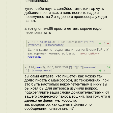
велосипедам.
купил себе ноут с core2duo там стоит xp чуть
добавил прог и все, а ведь всего то надо и
преимущества 2-х ядерного процессора уходят
на нет.
а вот gnome-x86 просто летает, короче надо
перепривыкать
8.118
,
be_nt_all
(
ok
), 11:59, 19/12/2009 [
^
] [
^^
] [
^^^
]
+
–
/
[
ответить
]
[
к модератору
]
Если в кране нет воды, значит выпил Билли Гейтс У
вас тормозит компьютер Вы ис...
текст свёрнут,
показать
+1
7.61
,
pov
(
?
), 10:15, 18/12/2009 [
^
] [
^^
] [
^^^
] [
ответить
]
+
–
[
↑
] [
к модератору
]
/
вы сами читаете, что пишете? как можно так
долго писать о майкрософт, их технологиях, при
это быть настолько некомпетентным в них? вы
бы хотя бы для интереса изучили вопрос.
подкрепляйте ваши слова доказательствами, от
вашего словесного паноса тошнит, при том, что я
далеко не фанат мелкософта.
зы. модератор, как сделать фильтр по
сообщениям пользователя?