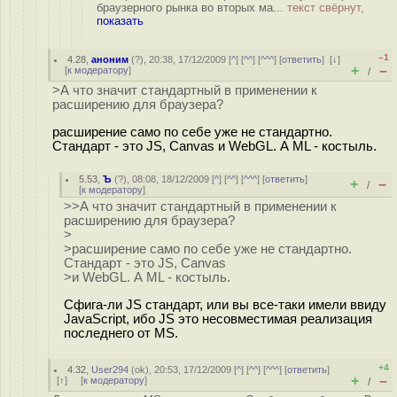
браузерного рынка во вторых ма...
текст свёрнут,
показать
–1
4.28
,
аноним
(
?
), 20:38, 17/12/2009 [
^
] [
^^
] [
^^^
] [
ответить
]
[
↓
]
+
–
[
к модератору
]
/
>А что значит стандартный в применении к
расширению для браузера?
расширение само по себе уже не стандартно.
Стандарт - это JS, Canvas и WebGL. А ML - костыль.
5.53
,
Ъ
(
?
), 08:08, 18/12/2009 [
^
] [
^^
] [
^^^
] [
ответить
]
+
–
/
[
к модератору
]
>>А что значит стандартный в применении к
расширению для браузера?
>
>расширение само по себе уже не стандартно.
Стандарт - это JS, Canvas
>и WebGL. А ML - костыль.
Сфига-ли JS стандарт, или вы все-таки имели ввиду
JavaScript, ибо JS это несовместимая реализация
последнего от MS.
+4
4.32
,
User294
(
ok
), 20:53, 17/12/2009 [
^
] [
^^
] [
^^^
] [
ответить
]
+
–
[
↑
] [
к модератору
]
/