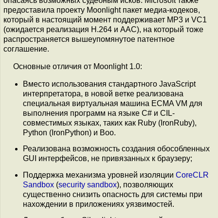
опасаясь возможных судебным исков. Microsoft также
предоставила проекту Moonlight пакет медиа-кодеков,
который в настоящий момент поддерживает MP3 и VC1
(ожидается реализация H.264 и AAC), на который тоже
распространяется вышеупомянутое патентное
соглашение.
Основные отличия от Moonlight 1.0:
Вместо использования стандартного JavaScript
интерпретатора, в новой ветке реализована
специальная виртуальная машина ECMA VM для
выполнения программ на языке C# и CIL-
совместимых языках, таких как Ruby (IronRuby),
Python (IronPython) и Boo.
Реализована возможность создания обособленных
GUI интерфейсов, не привязанных к браузеру;
Поддержка механизма уровней изоляции
CoreCLR
Sandbox
(
security sandbox
), позволяющих
существенно снизить опасность для системы при
нахождении в приложениях уязвимостей.