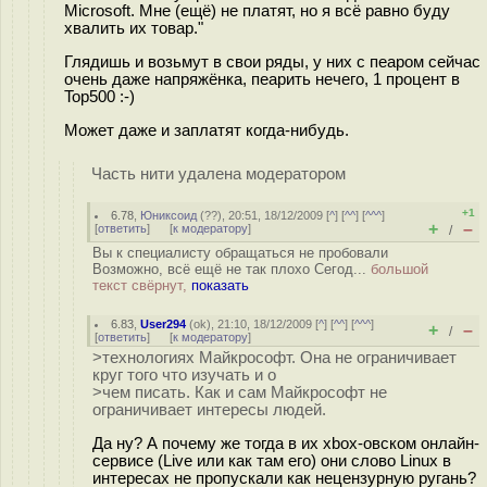
Microsoft. Мне (ещё) не платят, но я всё равно буду
хвалить их товар."
Глядишь и возьмут в свои ряды, у них с пеаром сейчас
очень даже напряжёнка, пеарить нечего, 1 процент в
Top500 :-)
Может даже и заплатят когда-нибудь.
Часть нити удалена модератором
+1
6.78
,
Юниксоид
(
??
), 20:51, 18/12/2009 [
^
] [
^^
] [
^^^
]
+
–
[
ответить
]
[
к модератору
]
/
Вы к специалисту обращаться не пробовали
Возможно, всё ещё не так плохо Сегод...
большой
текст свёрнут,
показать
6.83
,
User294
(
ok
), 21:10, 18/12/2009 [
^
] [
^^
] [
^^^
]
+
–
/
[
ответить
]
[
к модератору
]
>технологиях Майкрософт. Она не ограничивает
круг того что изучать и о
>чем писать. Как и сам Майкрософт не
ограничивает интересы людей.
Да ну? А почему же тогда в их xbox-овском онлайн-
сервисе (Live или как там его) они слово Linux в
интересах не пропускали как нецензурную ругань?