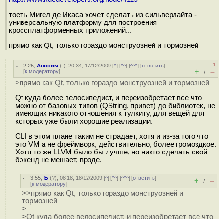
тоеть Мигел де Икаса хочет сделать из сильверлайта -
универсальную платформу для построения
кроссплатформенных приложений...
прямо как Qt, только гораздо монструозней и тормозней
–1
2.25
,
Аноним
(
-
), 20:34, 17/12/2009 [
^
] [
^^
] [
^^^
] [
ответить
]
+
–
[
к модератору
]
/
>прямо как Qt, только гораздо монструозней и тормозней
Qt куда более велосипедист, и переизобретает все что
можно от базовых типов (QString, привет) до библиотек, не
имеющих никакого отношения к тулкиту, для вещей для
которых уже были хорошие реализации.
CLI в этом плане таким не страдает, хотя и из-за того что
это VM а не фреймворк, действительно, более громоздкое.
Хотя то же LLVM было бы лучше, но никто сделать свой
бэкенд не мешает, вроде.
3.55
,
Ъ
(
?
), 08:18, 18/12/2009 [
^
] [
^^
] [
^^^
] [
ответить
]
+
–
/
[
к модератору
]
>>прямо как Qt, только гораздо монструозней и
тормозней
>
>Qt куда более велосипедист, и переизобретает все что