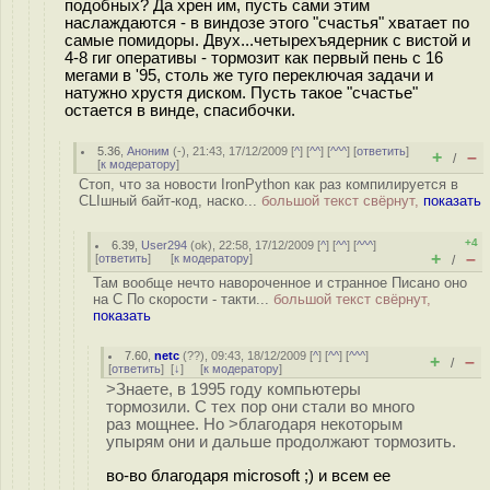
подобных? Да хрен им, пусть сами этим
наслаждаются - в виндозе этого "cчастья" хватает по
самые помидоры. Двух...четырехъядерник с вистой и
4-8 гиг оперативы - тормозит как первый пень с 16
мегами в '95, столь же туго переключая задачи и
натужно хрустя диском. Пусть такое "счастье"
остается в винде, спасибочки.
5.36
,
Аноним
(
-
), 21:43, 17/12/2009 [
^
] [
^^
] [
^^^
] [
ответить
]
+
–
/
[
к модератору
]
Стоп, что за новости IronPython как раз компилируется в
CLIшный байт-код, наско...
большой текст свёрнут,
показать
+4
6.39
,
User294
(
ok
), 22:58, 17/12/2009 [
^
] [
^^
] [
^^^
]
+
–
[
ответить
]
[
к модератору
]
/
Там вообще нечто навороченное и странное Писано оно
на C По скорости - такти...
большой текст свёрнут,
показать
7.60
,
netc
(
??
), 09:43, 18/12/2009 [
^
] [
^^
] [
^^^
]
+
–
/
[
ответить
]
[
↓
] [
к модератору
]
>Знаете, в 1995 году компьютеры
тормозили. С тех пор они стали во много
раз мощнее. Но >благодаря некоторым
упырям они и дальше продолжают тормозить.
во-во благодаря microsoft ;) и всем ее