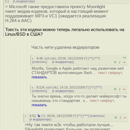
[
↑
] [
к модератору
]
> Microsoft также предоставила проекту Moonlight
пакет медиа-кодеков, который в настоящий момент
поддерживает MP3 и VC1 (ожидается реализация
H.264 и AAC)
Тоесть эти кодеки можно теперь легально использовать на
Linux/BSD в США?
Часть нити удалена модератором
+1
8.49
,
szh
(
ok
), 03:06, 18/12/2009 [
^
] [
^^
] [
^^^
]
+
–
[
ответить
]
[
к модератору
]
/
Mozilla, Google и Apple работают над развитием веб
СТАНДАРТОВ вытесняющих flash ...
текст свёрнут,
показать
8.124
,
szh
(
ok
), 14:18, 20/12/2009 [
^
] [
^^
] [
^^^
]
+
–
/
[
ответить
]
[
к модератору
]
Ты знатно врешь, когда что-то делает майкрософт ты
называешь это стандартом , к...
текст свёрнут,
показать
6.52
,
Ъ
(
?
), 08:06, 18/12/2009 [
^
] [
^^
] [
^^^
] [
ответить
]
+
–
/
[
к модератору
]
>Ну так пните w3c чтобы работали лучше...
Silverlight позволяет больше: он позволяет