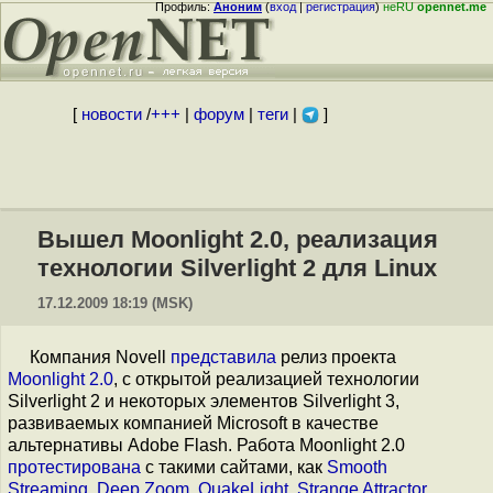
Профиль:
Аноним
(
вход
|
регистрация
)
неRU
opennet.me
[
новости
/
+++
|
форум
|
теги
|
]
Вышел Moonlight 2.0, реализация
технологии Silverlight 2 для Linux
17.12.2009 18:19 (MSK)
Компания Novell
представила
релиз проекта
Moonlight 2.0
, с открытой реализацией технологии
Silverlight 2 и некоторых элементов Silverlight 3,
развиваемых компанией Microsoft в качестве
альтернативы Adobe Flash. Работа Moonlight 2.0
протестирована
с такими сайтами, как
Smooth
Streaming
,
Deep Zoom
,
QuakeLight
,
Strange Attractor
.