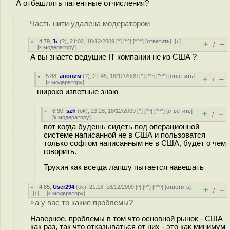
А отбашлять патентные отчисления?
Часть нити удалена модератором
4.79
,
Ъ
(
?
), 21:02, 18/12/2009 [
^
] [
^^
] [
^^^
] [
ответить
]
[
↓
]
+
–
/
[
к модератору
]
А вы знаете ведущие IT компании не из США ?
5.88
,
аноним
(
?
), 21:45, 18/12/2009 [
^
] [
^^
] [
^^^
] [
ответить
]
+
–
/
[
к модератору
]
широко изветные знаю
6.90
,
szh
(
ok
), 23:28, 18/12/2009 [
^
] [
^^
] [
^^^
] [
ответить
]
+
–
/
[
к модератору
]
вот когда будешь сидеть под операционной
системе написанной не в США и пользоватся
только софтом написанным не в США, будет о чем
говорить.
Трухин как всегда лапшу пытается навешать
4.85
,
User294
(
ok
), 21:18, 18/12/2009 [
^
] [
^^
] [
^^^
] [
ответить
]
+
–
/
[
↑
] [
к модератору
]
>а у вас то какие проблемы?
Наверное, проблемы в том что основной рынок - США
как раз, так что отказываться от них - это как минимум