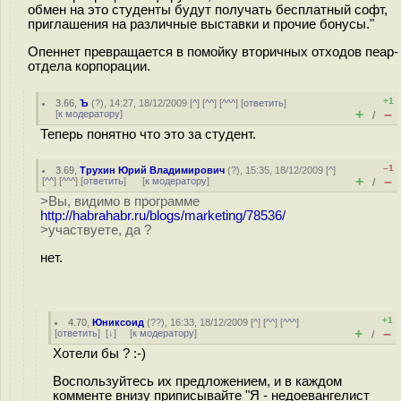
обмен на это студенты будут получать бесплатный софт,
приглашения на различные выставки и прочие бонусы."
Опеннет превращается в помойку вторичных отходов пеар-
отдела корпорации.
+1
3.66
,
Ъ
(
?
), 14:27, 18/12/2009 [
^
] [
^^
] [
^^^
] [
ответить
]
+
–
[
к модератору
]
/
Теперь понятно что это за студент.
–1
3.69
,
Трухин Юрий Владимирович
(
?
), 15:35, 18/12/2009 [
^
]
+
–
[
^^
] [
^^^
] [
ответить
]
[
к модератору
]
/
>Вы, видимо в программе
http://habrahabr.ru/blogs/marketing/78536/
>участвуете, да ?
нет.
+1
4.70
,
Юниксоид
(
??
), 16:33, 18/12/2009 [
^
] [
^^
] [
^^^
]
+
–
[
ответить
]
[
↓
] [
к модератору
]
/
Хотели бы ? :-)
Воспользуйтесь их предложением, и в каждом
комменте внизу приписывайте "Я - недоевангелист