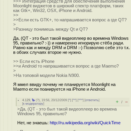
>>> Интеграция средств для обеспечения выполнения
Moonlight виджетов в широкий спектр платформ, таких
как Gtk+, Win32, OSX, iPhone и Android.
>>
>>Если есть GTK+, то напрашивается вопрос а где QT?
>
>Разницу понимешь между Qt и QT?
Да, (QT - это был такой видеоплеер во времена Windows
95, правильно? :-)) и намеренно игнорирую стёба ради.
Равно как и между DRM и DRM :-) Позволяю себе это т.к.
в обоих случаях второе не нужно.
>> Если есть iPhone
>>и Android то напрашивается вопрос а где Maemo?
>
>На топовой модели Nokia N900.
Я ммел ввиду почему не планируется Moonlight на
Maemo если поанируется на iPhone и Android.
4.129
,
Ъ
(
?
), 19:56, 20/12/2009 [
^
] [
^^
] [
^^^
] [
ответить
]
+
–
/
[
к модератору
]
>Да, (QT - это был такой видеоплеер во времена
Windows 95, правильно?
Нет, не знаешь:
http://ru.wikipedia.org/wiki/QuickTime