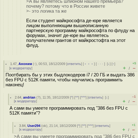
>А вы являетесь шпионом нашего премьера?
почему? потому что в России живете
>- это логика та же
Если студент майкрософта де-юре является
лицом выполняющим вышеописанную
партнерскую программу майкрософта по флуду на
форумах, значит де-юре вы являетесь
получателем грантов от майкростофта на этот
флуд.
+5
1.47
,
Аноним
(
-
), 00:53, 18/12/2009 [
ответить
] [
﹢﹢﹢
] [
· · ·
]
[
↓
] [
↑
]
+
–
[
к модератору
]
/
Поотбирать бы у этих быдлокодеров i7 / 20 ГБ и выдать 386
без FPU с 512К памяти, чтобы научились программить
наконец!
–1
2.64
,
andrian
(
?
), 11:35, 18/12/2009 [
^
] [
^^
] [
^^^
] [
ответить
]
[
↓
]
+
–
[
к модератору
]
/
А сами вы умеете программировать под "386 без FPU с
512К памяти"?
+1
3.84
,
User294
(
ok
), 21:14, 18/12/2009 [
^
] [
^^
] [
^^^
] [
ответить
]
+
–
[
к модератору
]
/
>А сами вы умеете программировать под "386 без FPU с