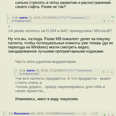
сильно стрелять в пятку развитию и распостранению
своего софта. Разве не так?
+2
2.10
,
некто
(
?
), 19:25, 17/12/2009 [
^
] [
^^
] [
^^^
] [
ответить
]
[
↑
]
+
–
[
к модератору
]
/
>
>А разве патенты на H.264 и AAC принадлежат Microsoft?
Ну что вы, господа. Разве M$ пожалеет денег на покупку
патента, чтобы потенциальные клиенты уже теперь (до их
перехода на Windows) могли смотреть видео,
закодированное лучшими проприетарными кодеками.
Часть нити удалена модератором
4.14
,
некто
(
?
), 19:36, 17/12/2009 [
^
] [
^^
] [
^^^
] [
ответить
]
+
–
/
[
к модератору
]
>не все патенты продаются. А что продается - может
стоить очень и
>очень дорого... проще лицензировать для себя и
своих проектов...
Извиняюсь, имел в виду лицензию.
1.4
,
Resonance
(
ok
), 19:01, 17/12/2009 [
ответить
] [
﹢﹢﹢
] [
· · ·
]
[
↓
]
+
–
/