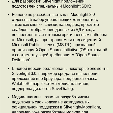
Для разработки Silverlight приложений
подготовлен специальный Moonlight SDK;
Решено не разрабатывать для Moonlight 2.0
отдельный набор управляющих компонентов,
такие как кнопки, списки, календарь, просмотр
слайдов, отображение данных из БД и т.п., а
воспользоваться готовым оригинальным набором
от Microsoft, распространяемым под лицензией
Microsoft Public License (MS-PL), признанной
организацией Open Source Initiative (OSI) открытой
и соответствующей требованиям "Open Source
Definition".
В новой версии реализованы некоторые элементы
Silverlight 3.0, например средства выполнения
приложений вне браузера, поддержка класса
WritableBitmap, система медиа-плагинов,
поддержка диалогов SaveDialog.
Медиа-плагины позволят разработчикам
подключать свои кодеки не дожидаясь их
официальной поддержки в Silverlight/Moonlight,
например, уже разработаны модули для