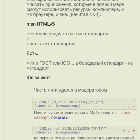
>писать приложения, которые в полной мере
смогут использовать ресурсы компьютера, и
>в браузере, и вне. (начитая с v4).
man HTMLv5
>>я имею ввиду открытые стандарты.
>
>нет таких стандартов.
Есть.
>Или ГОСТ или ICO... а бородатый стандарт - не
>стандарт
Шо за ико?
Часть нити удалена модератором
+1
8.80
,
Ъ
(
?
), 21:05, 18/12/2009 [
^
] [
^^
] [
^^^
]
+
–
[
ответить
]
[
к модератору
]
/
Почем нынче комментарии у Майкрософта ...
текст
свёрнут,
показать
8.92
,
szh
(
ok
), 23:35, 18/12/2009 [
^
] [
^^
] [
^^^
]
+
–
/
[
ответить
]
[
к модератору
]
во первых отмазка не принимается c учетом реалий