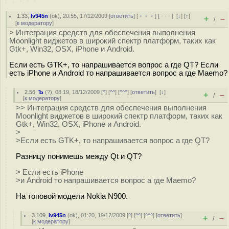
1.33
,
Iv945n
(
ok
), 20:55, 17/12/2009 [
ответить
] [
﹢﹢﹢
] [
· · ·
]
[
↓
] [
↑
]
+
–
/
[
к модератору
]
> Интеграция средств для обеспечения выполнения
Moonlight виджетов в широкий спектр платформ, таких как
Gtk+, Win32, OSX, iPhone и Android.
Если есть GTK+, то напрашивается вопрос а где QT? Если
есть iPhone и Android то напрашивается вопрос а где Maemo?
2.56
,
Ъ
(
?
), 08:19, 18/12/2009 [
^
] [
^^
] [
^^^
] [
ответить
]
[
↓
]
+
–
/
[
к модератору
]
>> Интеграция средств для обеспечения выполнения
Moonlight виджетов в широкий спектр платформ, таких как
Gtk+, Win32, OSX, iPhone и Android.
>
>Если есть GTK+, то напрашивается вопрос а где QT?
Разницу понимешь между Qt и QT?
> Если есть iPhone
>и Android то напрашивается вопрос а где Maemo?
На топовой модели Nokia N900.
3.109
,
Iv945n
(
ok
), 01:20, 19/12/2009 [
^
] [
^^
] [
^^^
] [
ответить
]
+
–
/
[
к модератору
]