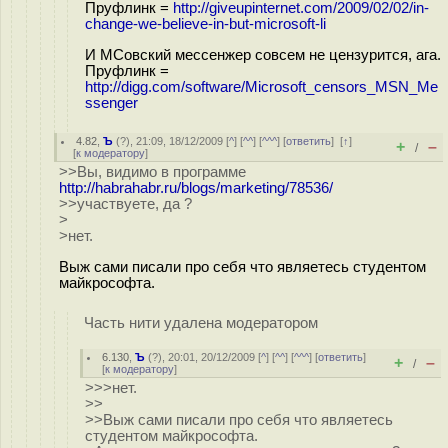
Пруфлинк =
http://giveupinternet.com/2009/02/02/in-
change-we-believe-in-but-microsoft-li
И МСовский мессенжер совсем не цензурится, ага.
Пруфлинк =
http://digg.com/software/Microsoft_censors_MSN_Me
ssenger
4.82
,
Ъ
(
?
), 21:09, 18/12/2009 [
^
] [
^^
] [
^^^
] [
ответить
]
[
↑
]
+
–
/
[
к модератору
]
>>Вы, видимо в программе
http://habrahabr.ru/blogs/marketing/78536/
>>участвуете, да ?
>
>нет.
Выж сами писали про себя что являетесь студентом
майкрософта.
Часть нити удалена модератором
6.130
,
Ъ
(
?
), 20:01, 20/12/2009 [
^
] [
^^
] [
^^^
] [
ответить
]
+
–
/
[
к модератору
]
>>>нет.
>>
>>Выж сами писали про себя что являетесь
студентом майкрософта.