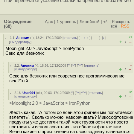
При перепечатке указание ссылки на opennet.ru обязательно
Обсуждение
Ajax
|
1 уровень
|
Линейный
|
+/-
|
Раскрыть
(68)
всё
|
RSS
+1
1.1
,
Аноним
(
-
), 18:24, 17/12/2009 [
ответить
] [
﹢﹢﹢
] [
· · ·
]
[
↓
]
+
–
[
к модератору
]
/
Moonlight 2.0 > JavaScript > IronPython
Секс для безногих
–1
2.2
,
Аноним
(
-
), 18:26, 17/12/2009 [
^
] [
^^
] [
^^^
] [
ответить
]
+
–
[
к модератору
]
/
Секс для безногих или современное программирование,
век 21ый
+2
2.16
,
User294
(
ok
), 20:03, 17/12/2009 [
^
] [
^^
] [
^^^
] [
ответить
]
+
–
[
к модератору
]
/
>Moonlight 2.0 > JavaScript > IronPython
Жесть какая. "А потом со всей этой фигней мы попытаемся
взлететь". Сколько можно наворачивать? Микософтовские
продукты уже достигли такой монструозности что просто
поставить и использовать их - из области фантастики.
Вечно какие-то приключения на свою задницу начинаются.