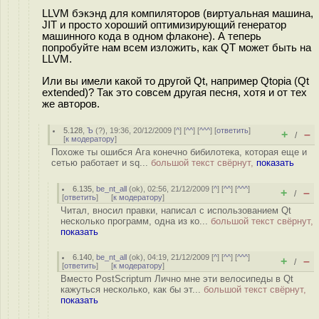
LLVM бэкэнд для компиляторов (виртуальная машина,
JIT и просто хороший оптимизирующий генератор
машинного кода в одном флаконе). А теперь
попробуйте нам всем изложить, как QT может быть на
LLVM.
Или вы имели какой то другой Qt, например Qtopia (Qt
extended)? Так это совсем другая песня, хотя и от тех
же авторов.
5.128
,
Ъ
(
?
), 19:36, 20/12/2009 [
^
] [
^^
] [
^^^
] [
ответить
]
+
–
/
[
к модератору
]
Похоже ты ошибся Ага конечно бибилотека, которая еще и
сетью работает и sq...
большой текст свёрнут,
показать
6.135
,
be_nt_all
(
ok
), 02:56, 21/12/2009 [
^
] [
^^
] [
^^^
]
+
–
/
[
ответить
]
[
к модератору
]
Читал, вносил правки, написал с использованием Qt
несколько программ, одна из ко...
большой текст свёрнут,
показать
6.140
,
be_nt_all
(
ok
), 04:19, 21/12/2009 [
^
] [
^^
] [
^^^
]
+
–
/
[
ответить
]
[
к модератору
]
Вместо PostScriptum Лично мне эти велосипеды в Qt
кажуться несколько, как бы эт...
большой текст свёрнут,
показать