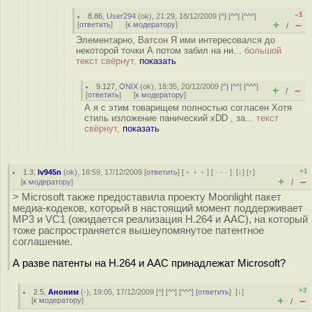
–1
8.86
,
User294
(
ok
), 21:29, 18/12/2009 [
^
] [
^^
] [
^^^
]
+
–
[
ответить
]
[
к модератору
]
/
Элементарно, Ватсон Я ими интересовался до
некоторой точки А потом забил на ни...
большой
текст свёрнут,
показать
9.127
,
ONIX
(
ok
), 18:35, 20/12/2009 [
^
] [
^^
] [
^^^
]
+
–
/
[
ответить
]
[
к модератору
]
А я с этим товарищем полностью согласен Хотя
стиль изложение панический xDD , за...
текст
свёрнут,
показать
+1
1.3
,
Iv945n
(
ok
), 18:59, 17/12/2009 [
ответить
] [
﹢﹢﹢
] [
· · ·
]
[
↓
] [
↑
]
+
–
[
к модератору
]
/
> Microsoft также предоставила проекту Moonlight пакет
медиа-кодеков, который в настоящий момент поддерживает
MP3 и VC1 (ожидается реализация H.264 и AAC), на который
тоже распространяется вышеупомянутое патентное
соглашение.
А разве патенты на H.264 и AAC принадлежат Microsoft?
+2
2.5
,
Аноним
(
-
), 19:05, 17/12/2009 [
^
] [
^^
] [
^^^
] [
ответить
]
[
↓
]
+
–
[
к модератору
]
/