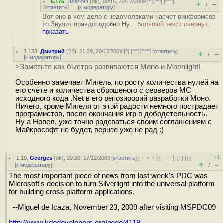
6.175
,
User294
(
ok
), 00:15, 22/12/2009 [
^
] [
^^
] [
^^^
]
+
–
/
[
ответить
]
[
к модератору
]
Вот оно в чем дело с недомолвками насчет винформсов
то Звучит правдоподобно Ну...
большой текст свёрнут,
показать
2.133
,
Дмитрий
(
??
), 21:29, 20/12/2009 [
^
] [
^^
] [
^^^
] [
ответить
]
+
–
/
[
к модератору
]
>Заметьте как быстро развиваются Mono и Moonlight!
Особенно замечает Мигель, по росту количества нулей на
его счёте и количества сброшеного с серверов МС
исходного кода .Net в его репозирорий разработки Моно.
Ничего, кроме Мигеля от этой радости немного пострадает
програмистов, после окончания игр в дободетельность.
Ну а Новел, уже точно радоваться своим соглашениям с
Майкрософт не будет, вернее уже не рад :)
+1
1.19
,
Georges
(
ok
), 20:20, 17/12/2009 [
ответить
] [
﹢﹢﹢
] [
· · ·
]
[
↓
] [
↑
]
+
–
[
к модератору
]
/
The most important piece of news from last week's PDC was
Microsoft's decision to turn Silverlight into the universal platform
for building cross platform applications.
--Miguel de Icaza, November 23, 2009 after visiting MSPDC09
http://www.kdedevelopers.org/node/4119