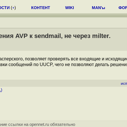
ОСТИ
(
+
)
КОНТЕНТ
WIKI
MAN'ы
ФО
ия AVP к sendmail, не через milter.
 Касперского, позволяет проверять все входящие и исходящи
авки сообщений по UUCP, чего не позволяют делать решени
ис
.
)
ние ссылки на opennet.ru обязательно