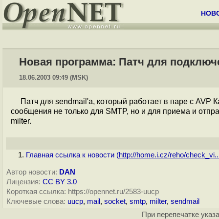
НОВ
Новая программа: Патч для подключен
18.06.2003 09:49 (MSK)
Патч для sendmail'а, который работает в паре с AVP
сообщения не только для SMTP, но и для приема и отпр
milter.
Главная ссылка к новости (
http://home.i.cz/reho/check_vi..
Автор новости:
DAN
Лицензия:
CC BY 3.0
Короткая ссылка: https://opennet.ru/2583-uucp
Ключевые слова:
uucp
,
mail
,
socket
,
smtp
,
milter
,
sendmail
При перепечатке указа