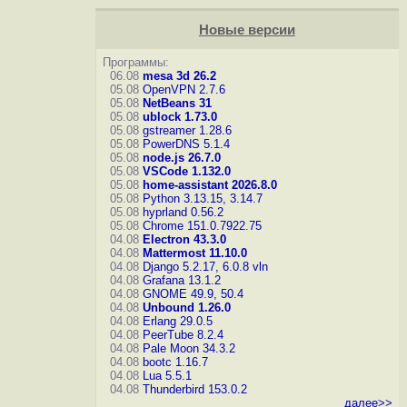
Новые версии
Программы:
06.08
mesa 3d 26.2
05.08
OpenVPN 2.7.6
05.08
NetBeans 31
05.08
ublock 1.73.0
05.08
gstreamer 1.28.6
05.08
PowerDNS 5.1.4
05.08
node.js 26.7.0
05.08
VSCode 1.132.0
05.08
home-assistant 2026.8.0
05.08
Python 3.13.15, 3.14.7
05.08
hyprland 0.56.2
05.08
Chrome 151.0.7922.75
04.08
Electron 43.3.0
04.08
Mattermost 11.10.0
04.08
Django 5.2.17, 6.0.8
vln
04.08
Grafana 13.1.2
04.08
GNOME 49.9, 50.4
04.08
Unbound 1.26.0
04.08
Erlang 29.0.5
04.08
PeerTube 8.2.4
04.08
Pale Moon 34.3.2
04.08
bootc 1.16.7
04.08
Lua 5.5.1
04.08
Thunderbird 153.0.2
далее>>