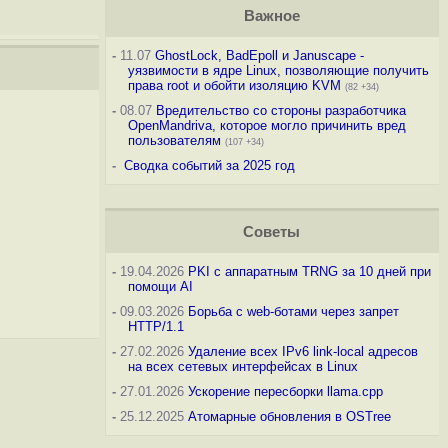
Важное
-
11.07
GhostLock, BadEpoll и Januscape -
уязвимости в ядре Linux, позволяющие получить
права root и обойти изоляцию KVM
(82 +34)
-
08.07
Вредительство со стороны разработчика
OpenMandriva, которое могло причинить вред
пользователям
(107 +34)
-
Сводка событий за 2025 год
Советы
-
19.04.2026
PKI с аппаратным TRNG за 10 дней при
помощи AI
-
09.03.2026
Борьба с web-ботами через запрет
HTTP/1.1
-
27.02.2026
Удаление всех IPv6 link-local адресов
на всех сетевых интерфейсах в Linux
-
27.01.2026
Ускорение пересборки llama.cpp
-
25.12.2025
Атомарные обновления в OSTree