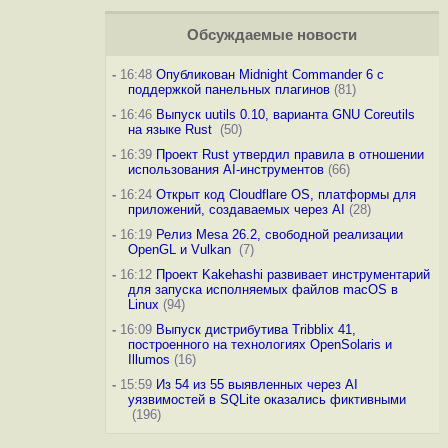
Обсуждаемые новости
-
16:48
Опубликован Midnight Commander 6 c
поддержкой панельных плагинов
(81)
-
16:46
Выпуск uutils 0.10, варианта GNU Coreutils
на языке Rust
(50)
-
16:39
Проект Rust утвердил правила в отношении
использования AI-инструментов
(66)
-
16:24
Открыт код Cloudflare OS, платформы для
приложений, создаваемых через AI
(28)
-
16:19
Релиз Mesa 26.2, свободной реализации
OpenGL и Vulkan
(7)
-
16:12
Проект Kakehashi развивает инструментарий
для запуска исполняемых файлов macOS в
Linux
(94)
-
16:09
Выпуск дистрибутива Tribblix 41,
построенного на технологиях OpenSolaris и
Illumos
(16)
-
15:59
Из 54 из 55 выявленных через AI
уязвимостей в SQLite оказались фиктивными
(196)