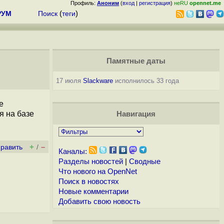
Профиль:
Аноним
(
вход
|
регистрация
)
неRU
opennet.me
РУМ
Поиск
(
теги
)
Памятные даты
17 июля
Slackware
исполнилось 33 года
е
я на базе
Навигация
+
–
править
/
Каналы:
Разделы новостей
|
Сводные
Что нового на OpenNet
Поиск в новостях
Новые комментарии
Добавить свою новость