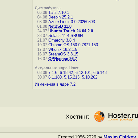
Дистрибутивы:
05.08
Tails 7.10.1
04.08
Deepin 25.2.1
03.08
Azure Linux 3.0.20260803
01.08
NetBSD 11.0
24.07
Ubuntu Touch 24.04 2.0
23.07
Solaris 11.4 SRU94
21.07
Omarchy 3.8.4
19.07
Chrome OS 150.0.7871.150
17.07
Whonix 18.2.1.9
16.07
SteamOS 3.8.15
16.07
OPNsense 26.7
Актуальные ядра Linux:
03.08
7.1.6
,
6.18.42
,
6.12.101
,
6.6.148
30.07
6.1.180
,
5.15.213
,
5.10.262
Изменения в ядре 7.2
Хостинг:
Created 1996-2026 by
Maxim Chirkov