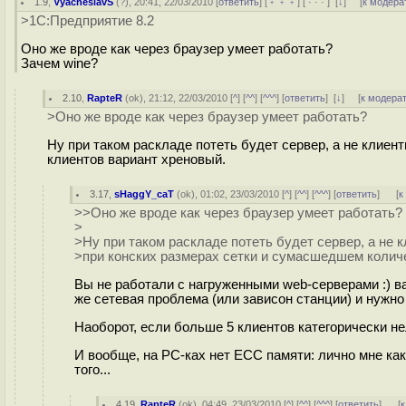
1.9
,
VyacheslavS
(
?
), 20:41, 22/03/2010 [
ответить
] [
﹢﹢﹢
] [
· · ·
]
[
↓
] [
к модера
>1С:Предприятие 8.2
Оно же вроде как через браузер умеет работать?
Зачем wine?
2.10
,
RapteR
(
ok
), 21:12, 22/03/2010 [
^
] [
^^
] [
^^^
] [
ответить
]
[
↓
] [
к модера
>Оно же вроде как через браузер умеет работать?
Ну при таком раскладе потеть будет сервер, а не клиен
клиентов вариант хреновый.
3.17
,
sHaggY_caT
(
ok
), 01:02, 23/03/2010 [
^
] [
^^
] [
^^^
] [
ответить
]
[
к
>>Оно же вроде как через браузер умеет работать?
>
>Ну при таком раскладе потеть будет сервер, а не к
>при конских размерах сетки и сумасшедшем колич
Вы не работали с нагруженными web-серверами :) вар
же сетевая проблема (или зависон станции) и нужно
Наоборот, если больше 5 клиентов категорически не
И вообще, на PC-ках нет ECC памяти: лично мне как
того...
4.19
,
RapteR
(
ok
), 04:49, 23/03/2010 [
^
] [
^^
] [
^^^
] [
ответить
]
[
к