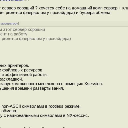
т сервер хороший ? хочется себе на домашний комп сервер + кл
бе, режется фаерволом у провайдера) и буфера обмена
 модератору
]
м этот сервер хороший
ент на работу
, режется фаерволом у провайдера)
ных принтеров.
х файловых ресурсов.
й и эффективной работы.
раскладкой.
апуском оконного менеджера с помощью Xsession.
ьшения времени развертывания.
non-ASCII символами в rootless режиме.
 обмена.
у с национальными символами в NX-сессис.