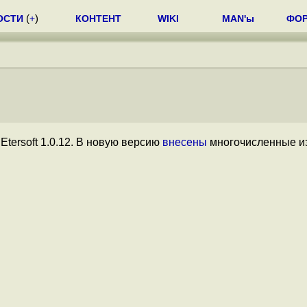
ОСТИ
(
+
)
КОНТЕНТ
WIKI
MAN'ы
ФО
tersoft 1.0.12. В новую версию
внесены
многочисленные и