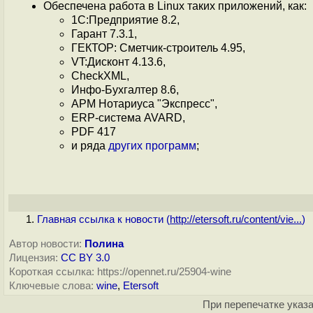
Обеспечена работа в Linux таких приложений, как:
1С:Предприятие 8.2,
Гарант 7.3.1,
ГЕКТОР: Сметчик-строитель 4.95,
VT:Дисконт 4.13.6,
CheckXML,
Инфо-Бухгалтер 8.6,
АРМ Нотариуса "Экспресс",
ERP-система AVARD,
PDF 417
и ряда
других программ
;
Главная ссылка к новости (
http://etersoft.ru/content/vie...
)
Автор новости:
Полина
Лицензия:
CC BY 3.0
Короткая ссылка: https://opennet.ru/25904-wine
Ключевые слова:
wine
,
Etersoft
При перепечатке указа