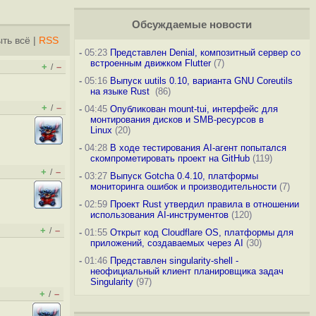
Обсуждаемые новости
ть всё
|
RSS
-
05:23
Представлен Denial, композитный сервер со
встроенным движком Flutter
(7)
+
–
/
-
05:16
Выпуск uutils 0.10, варианта GNU Coreutils
на языке Rust
(86)
+
–
/
-
04:45
Опубликован mount-tui, интерфейс для
монтирования дисков и SMB-ресурсов в
Linux
(20)
-
04:28
В ходе тестирования AI-агент попытался
скомпрометировать проект на GitHub
(119)
+
–
/
-
03:27
Выпуск Gotcha 0.4.10, платформы
мониторинга ошибок и производительности
(7)
-
02:59
Проект Rust утвердил правила в отношении
использования AI-инструментов
(120)
+
–
/
-
01:55
Открыт код Cloudflare OS, платформы для
приложений, создаваемых через AI
(30)
-
01:46
Представлен singularity-shell -
неофициальный клиент планировщика задач
Singularity
(97)
+
–
/