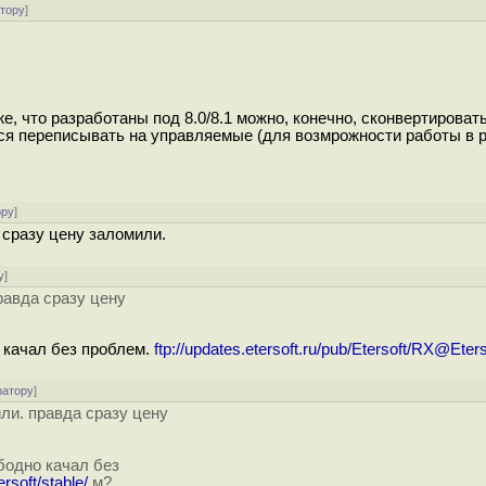
атору
]
е, что разработаны под 8.0/8.1 можно, конечно, сконвертироват
тся переписывать на управляемые (для возмрожности работы в 
ору
]
 сразу цену заломили.
у
]
равда сразу цену
о качал без проблем.
ftp://updates.etersoft.ru/pub/Etersoft/RX@Eters
ратору
]
ли. правда сразу цену
бодно качал без
rsoft/stable/
м?