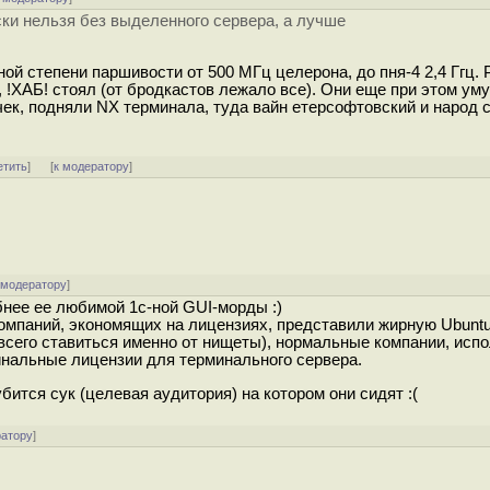
ски нельзя без выделенного сервера, а лучше
ной степени паршивости от 500 МГц целерона, до пня-4 2,4 Ггц.
, !ХАБ! стоял (от бродкастов лежало все). Они еще при этом ум
ачек, подняли NX терминала, туда вайн етерсофтовский и народ с
етить
]
[
к модератору
]
 модератору
]
нее ее любимой 1c-ной GUI-морды :)
компаний, экономящих на лицензиях, представили жирную Ubunt
е всего ставиться именно от нищеты), нормальные компании, ис
минальные лицензии для терминального сервера.
убится сук (целевая аудитория) на котором они сидят :(
ратору
]