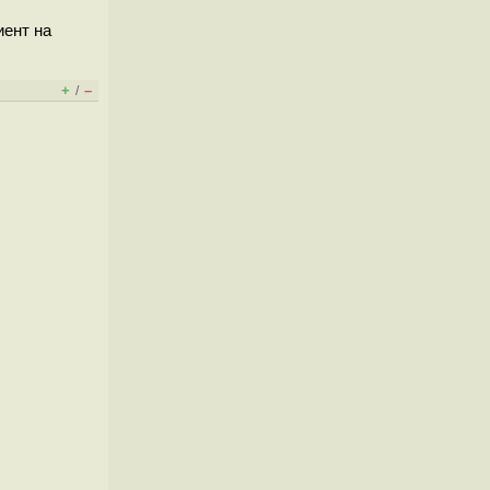
иент на
+
–
/