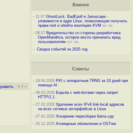
Важное
-
11.07
GhostLock, BadEpoll и Januscape -
уязвимости в ядре Linux, позволяющие получить
права root и обойти изоляцию KVM
(82 +34)
-
08.07
Вредительство со стороны разработчика
OpenMandriva, которое могло причинить вред
пользователям
(107 +34)
-
Сводка событий за 2025 год
Советы
-
19.04.2026
PKI с аппаратным TRNG за 10 дней при
помощи AI
+
–
править
/
-
09.03.2026
Борьба с web-ботами через запрет
HTTP/1.1
-
27.02.2026
Удаление всех IPv6 link-local адресов
на всех сетевых интерфейсах в Linux
-
27.01.2026
Ускорение пересборки llama.cpp
-
25.12.2025
Атомарные обновления в OSTree