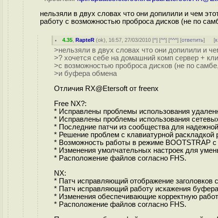
нельзяли в двух словах что они допилили и чем это
работу с возможностью проброса дисков (не по сам
4.35
,
RapteR
(
ok
), 16:57, 27/03/2010 [
^
] [
^^
] [
^^^
] [
ответить
]
[
к
>нельзяли в двух словах что они допилили и че
>? хочется себе на домашний комп сервер + кли
>с возможностью проброса дисков (не по самбе
>и буфера обмена
Отличия RX@Etersoft от freenx
Free NX?:
* Исправлены проблемы использования удален
* Исправлены проблемы использования сетевы
* Последние патчи из сообщества для надежно
* Решение проблем с клавиатурной раскладкой 
* Возможность работы в режиме BOOTSTRAP с з
* Изменения умолчательных настроек для умен
* Расположение файлов согласно FHS.
NX:
* Патч исправляющий отображение заголовков с 
* Патч исправляющий работу искажения буфера
* Изменения обеспечивающие корректную работ
* Расположение файлов согласно FHS.