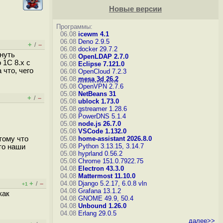
Новые версии
Программы:
06.08
icewm 4.1
06.08
Deno 2.9.5
+
–
/
06.08
docker 29.7.2
нуть
06.08
OpenLDAP 2.7.0
 1С 8.х с
06.08
Eclipse 7.121.0
 что, чего
06.08
OpenCloud 7.2.3
06.08
mesa 3d 26.2
05.08
OpenVPN 2.7.6
05.08
NetBeans 31
+
–
/
05.08
ublock 1.73.0
05.08
gstreamer 1.28.6
05.08
PowerDNS 5.1.4
05.08
node.js 26.7.0
05.08
VSCode 1.132.0
тому что
05.08
home-assistant 2026.8.0
05.08
Python 3.13.15, 3.14.7
что наши
05.08
hyprland 0.56.2
05.08
Chrome 151.0.7922.75
04.08
Electron 43.3.0
04.08
Mattermost 11.10.0
+
–
04.08
Django 5.2.17, 6.0.8
vln
/
+1
04.08
Grafana 13.1.2
как
04.08
GNOME 49.9, 50.4
04.08
Unbound 1.26.0
04.08
Erlang 29.0.5
далее>>