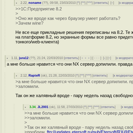
2.22
,
noname
(
??
), 09:58, 23/03/2010 [
^
] [
^^
] [
^^^
] [
ответить
]
[
↑
] [
к модер
>>1С:Предприятие 8.2
>
>Оно же вроде как через браузер умеет работать?
>Зачем wine?
Не все еще прикладные решения переписаны на 8.2. Те ж
на платформе 8.2, но экранные формы все равно приде
тонкого/web-клиента)
1.11
,
jura12
(
??
), 21:24, 22/03/2010 [
ответить
] [
﹢﹢﹢
] [
· · ·
]
[
↓
] [
↑
] [
к модерат
а мне больше нравится что они NX сервер допилили. правда
2.12
,
RapteR
(
ok
), 21:28, 22/03/2010 [
^
] [
^^
] [
^^^
] [
ответить
]
[
к модератор
>а мне больше нравится что они NX сервер допилили. п
>заломили.
Так он же халявный вроде - пару недель назад свободн
3.34
,
JL2001
(
ok
), 11:58, 27/03/2010 [
^
] [
^^
] [
^^^
] [
ответить
]
[
к моде
>>а мне больше нравится что они NX сервер допили
>>заломили.
>
>Так он же халявный вроде - пару недель назад сво
>проблем.
ftp://updates.etersoft.ru/pub/Etersoft/RX@Ete