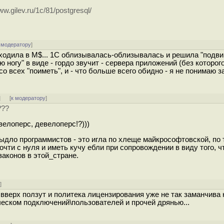
.gilev.ru/1c/81/postgresql/
 модератору
]
ходила в M$... 1С облизывалась-облизывалась и решила "подви
 ногу" в виде - гордо звучит - сервера приложений (без которого
о всех "поиметь", и - что больше всего обидно - я не понимаю за
]
[
к модератору
]
???
велоперс, девелоперс!?)))
ыдло программистов - это игла по хлеще майкрософтовской, по 
очти с нуля и иметь кучу ебли при сопровождении в виду того, 
аконов в этой_стране.
у
]
 вверх ползут и политека лицензирования уже не так заманчива 
еском подключений\пользователей и прочей дрянью...