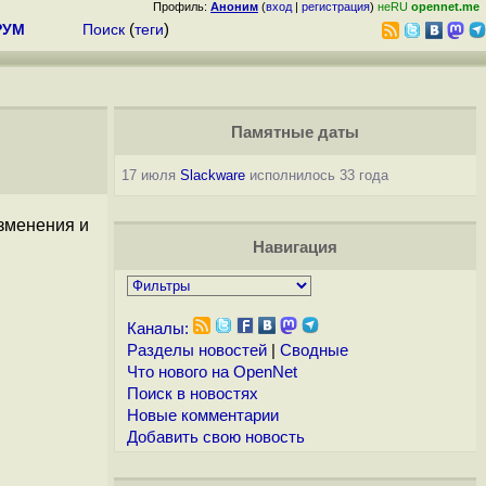
Профиль:
Аноним
(
вход
|
регистрация
)
неRU
opennet.me
РУМ
Поиск
(
теги
)
Памятные даты
17 июля
Slackware
исполнилось 33 года
зменения и
Навигация
Каналы:
Разделы новостей
|
Сводные
Что нового на OpenNet
Поиск в новостях
Новые комментарии
Добавить свою новость