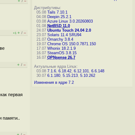
+
–
/
Дистрибутивы:
05.08
Tails 7.10.1
04.08
Deepin 25.2.1
03.08
Azure Linux 3.0.20260803
01.08
NetBSD 11.0
24.07
Ubuntu Touch 24.04 2.0
+
–
/
+1
23.07
Solaris 11.4 SRU94
21.07
Omarchy 3.8.4
19.07
Chrome OS 150.0.7871.150
тве
17.07
Whonix 18.2.1.9
16.07
SteamOS 3.8.15
16.07
OPNsense 26.7
+
–
/
Актуальные ядра Linux:
03.08
7.1.6
,
6.18.42
,
6.12.101
,
6.6.148
30.07
6.1.180
,
5.15.213
,
5.10.262
Изменения в ядре 7.2
 как первая
 памяти..
+
–
/