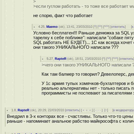
>
>если гуглом работать - то тоже все работает www
не спорю, факт что работает
4.25
,
Maemo
(
ok
), 13:41, 23/03/2010 [
^
] [
^^
] [
^^^
] [
ответить
]
[
к
Условно бесплатен!!! Раньше денюжка за SQL у
тарелку к себе поближе": написали "собаке пятую
SQL работать НЕ БУДЕТ)... 1С как всегда хочет с
они такого УНИКАЛЬНОГО написали ???
5.27
,
RapteR
(
ok
), 18:51, 23/03/2010 [
^
] [
^^
] [
^^^
] [
ответить
>чего они такого УНИКАЛЬНОГО написали 
Как там балмер то говорил? Девелоперс, де
У 1с армия тупых хомячков-бухгалтеров и б
реально альтернативы нет - только писать п
программисты не поспевают за писателями з
1.8
,
RapteR
(
ok
), 20:29, 22/03/2010 [
ответить
] [
﹢﹢﹢
] [
· · ·
]
[
↑
] [
к модератор
Внедрил в 3-х конторах все - счастливы. Только что-то цены
раньше - напоминает анальное рабство майкрософта с колич