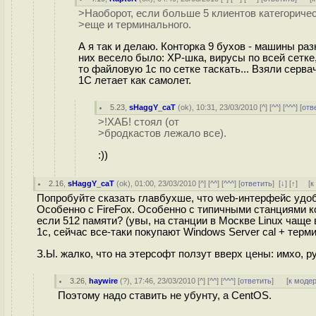
>Наоборот, если больше 5 клиентов категориче
>еще и терминального.
А я так и делаю. Конторка 9 бухов - машины раз
них весело было: ХР-шка, вирусы по всей сетке
то файловую 1с по сетке таскать... Взяли серв
1С летает как самолет.
5.23
,
sHaggY_caT
(
ok
), 10:31, 23/03/2010 [
^
] [
^^
] [
^^^
] [
отв
>!ХАБ! стоял (от
>бродкастов лежало все).
:))
2.16
,
sHaggY_caT
(
ok
), 01:00, 23/03/2010 [
^
] [
^^
] [
^^^
] [
ответить
]
[
↓
] [
↑
] [
к
Попробуйте сказать главбухше, что web-интерфейс удоб
Особенно с FireFox. Особенно с типичными станциями 
если 512 памяти? (увы, на станции в Москве Linux чащ
1c, сейчас все-таки покупают Windows Server cal + тер
З.Ы. жалко, что на этерсофт ползут вверх цены: имхо, р
3.26
,
haywire
(
?
), 17:46, 23/03/2010 [
^
] [
^^
] [
^^^
] [
ответить
]
[
к моде
Поэтому надо ставить не убунту, а CentOS.