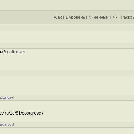
Ajax
|
1 уровень
|
Линейный
|
+/-
|
Раскры
рый работает
дератору
]
.ru/1c/81/postgresql/
дератору
]