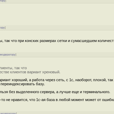
тору
]
тору
]
ты, так что при конских размерах сетки и сумасшедшем количес
 модератору
]
лиенты, так что
естве клиентов вариант хреновый.
иант хороший, а работа через сеть, с 1c, наоборот, плохой, так
 переиндексировать базу.
льзя без выделенного сервера, а лучше еще и терминального.
-то не нравится, что 1c-ая база в любой момент может от ошибки
 модератору
]