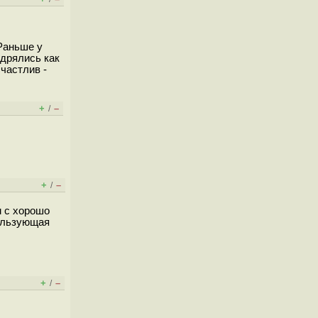
 Раньше у
удрялись как
частлив -
+
–
/
+
–
/
u с хорошо
пользующая
+
–
/