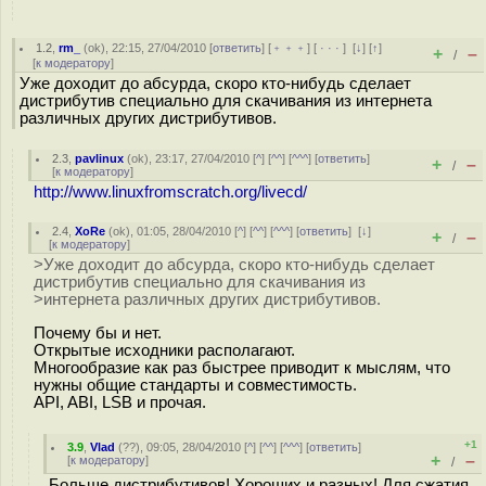
1.2
,
rm_
(
ok
), 22:15, 27/04/2010 [
ответить
] [
﹢﹢﹢
] [
· · ·
]
[
↓
] [
↑
]
+
–
/
[
к модератору
]
Уже доходит до абсурда, скоро кто-нибудь сделает
дистрибутив специально для скачивания из интернета
различных других дистрибутивов.
2.3
,
pavlinux
(
ok
), 23:17, 27/04/2010 [
^
] [
^^
] [
^^^
] [
ответить
]
+
–
/
[
к модератору
]
http://www.linuxfromscratch.org/livecd/
2.4
,
XoRe
(
ok
), 01:05, 28/04/2010 [
^
] [
^^
] [
^^^
] [
ответить
]
[
↓
]
+
–
/
[
к модератору
]
>Уже доходит до абсурда, скоро кто-нибудь сделает
дистрибутив специально для скачивания из
>интернета различных других дистрибутивов.
Почему бы и нет.
Открытые исходники располагают.
Многообразие как раз быстрее приводит к мыслям, что
нужны общие стандарты и совместимость.
API, ABI, LSB и прочая.
+1
3.9
,
Vlad
(
??
), 09:05, 28/04/2010 [
^
] [
^^
] [
^^^
] [
ответить
]
+
–
[
к модератору
]
/
Больше дистрибутивов! Хороших и разных! Для сжатия