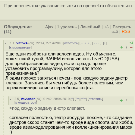
При перепечатке указание ссылки на opennet.ru обязательно
Обсуждение
Ajax
|
1 уровень
|
Линейный
|
+/-
|
Раскрыть
(11)
всё
|
RSS
+2
1.1
,
Vitto74
(
ok
), 22:14, 27/04/2010 [
ответить
] [
﹢﹢﹢
] [
· · ·
]
[
↓
]
+
–
[
к модератору
]
/
Еще одни изобретатели велосипедов. Ну объясните,
мож я такой тупой, ЗАЧЕМ использовать LiveCD(USB)
для преобразования видео, если гораздо проще
установить программулину, которая для этого
предназначена?
Людям похоже заняться нечем - под каждую задачу дистр
клепают. Занялись бы чем нибудь более полезным, чем
перекомпилирование и пересборка софта.
2.5
,
Voviandr
(
ok
), 01:42, 28/04/2010 [
^
] [
^^
] [
^^^
] [
ответить
]
+
–
/
[
к модератору
]
>под каждую задачу дистр клепают.
согласен полностью, театр абсурда. похоже, что создание
дистров скоро станет чем-то вроде вида спорта или хобби,
вроде авиамоделирования или коллекционирования марок
;)