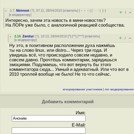
1.7
,
Nirnroot
(
?
), 07:11, 28/04/2010 [
ответить
] [
﹢﹢﹢
] [
· · ·
]
[
↑
]
+
–
/
[
к модератору
]
Интересно, зачем эта новость в мини-новостях?
На ЛОРе уже было, с аналогичной реакцией сообщества.
2.10
,
Zenitur
(
?
), 10:13, 28/04/2010 [
^
] [
^^
] [
^^^
] [
ответить
]
+
–
/
[
к модератору
]
Ну это, в позитивном расположении духа нажмёшь
ты на слово linux, или distro... Через три года. И
увидишь всё, что происзодило совсем недавно, и
совсем давно. Прочтёшь комментарии, зарядишься
эмоциями. Подумаешь, что вот вернуть бы этого
комментатора сюда... Умный и адекватный. Или что вот в
2010 троллей вообще не было! Не то что сейчас.
игнорирование участников
|
лог модерирования
Добавить комментарий
Имя:
E-Mail: