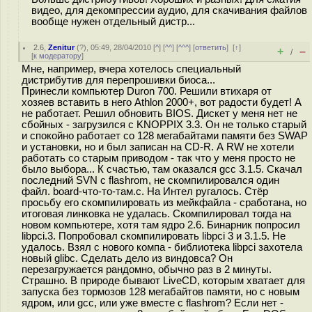
видео, для декомпрессии аудио, для скачивания файлов
вообще нужен отдельный дистр...
2.6
,
Zenitur
(
?
), 05:49, 28/04/2010 [
^
] [
^^
] [
^^^
] [
ответить
]
[
↑
]
+
–
/
[
к модератору
]
Мне, например, вчера хотелось специальный
дистрибутив для перепрошивки биоса...
Принесли компьютер Duron 700. Решили втихаря от
хозяев вставить в него Athlon 2000+, вот радости будет! А
не работает. Решил обновить BIOS. Дискет у меня нет не
сбойных - загрузился с KNOPPIX 3.3. Он не только старый
и спокойно работает со 128 мегабайтами памяти без SWAP
и установки, но и был записан на CD-R. А RW не хотели
работать со старым приводом - так что у меня просто не
было выбора... К счастью, там оказался gcc 3.1.5. Скачал
последний SVN с flashrom, не скомпилировался один
файл. board-что-то-там.c. На Интел ругалось. Стёр
просьбу его скомпилировать из мейкфайла - сработана, но
итоговая линковка не удалась. Скомпилировал тогда на
новом компьютере, хотя там ядро 2.6. Бинарник попросил
libpci.3. Попробовал скомпилировать libpci 3 и 3.1.5. Не
удалось. Взял с нового компа - библиотека libpci захотела
новый glibc. Сделать дело из виндовса? Он
перезагружается рандомно, обычно раз в 2 минуты.
Страшно. В природе бывают LiveCD, которым хватает для
запуска без тормозов 128 мегабайтов памяти, но с новым
ядром, или gcc, или уже вместе с flashrom? Если нет -