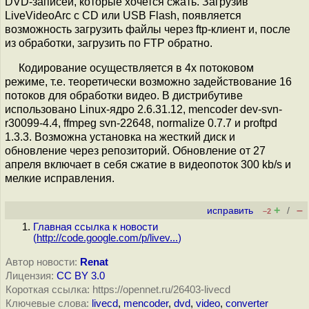
DVD-записей, которые хочется сжать. Загрузив
LiveVideoArc с CD или USB Flash, появляется
возможность загрузить файлы через ftp-клиент и, после
из обработки, загрузить по FTP обратно.
Кодирование осуществляется в 4х потоковом
режиме, т.е. теоретически возможно задействование 16
потоков для обработки видео. В дистрибутиве
использовано Linux-ядро 2.6.31.12, mencoder dev-svn-
r30099-4.4, ffmpeg svn-22648, normalize 0.7.7 и proftpd
1.3.3. Возможна установка на жесткий диск и
обновление через репозиторий. Обновление от 27
апреля включает в себя сжатие в видеопоток 300 kb/s и
мелкие исправления.
+
–
исправить
/
–2
Главная ссылка к новости
(
http://code.google.com/p/livev...
)
Автор новости:
Renat
Лицензия:
CC BY 3.0
Короткая ссылка: https://opennet.ru/26403-livecd
Ключевые слова:
livecd
,
mencoder
,
dvd
,
video
,
converter