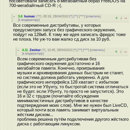
посоветовали записать 8-мегабайтный образ FreeDOS на
700-мегабайтный CD-R ;-(.
3.8
,
human
(
??
), 08:19, 28/04/2010 [
^
] [
^^
] [
^^^
] [
ответить
]
+
–
/
[
к модератору
]
Все современные дистрибутивы, у которых
предусмотрен запуск без графического окружения,
пойдут на 128мб. К тому же идея записать фридос тоже
не плоха. Не уж-то вам жалко сд диск за 10 руб.
4.11
,
Zenitur
(
?
), 16:45, 28/04/2010 [
^
] [
^^
] [
^^^
] [
ответить
]
+
–
/
[
к модератору
]
Всем современным дитсрибутивам без
графического окружения достаточно и 16
мегабайтов памяти. Конечно, проигрывания
музыки и архивирования данных быстрым не станет,
но система должна работать уверенно. А для
графического интерфейса 128 хватает с избытком
(если это не Убунту, то быстротой система отличаться
не будет. если Убунту, то просто не запустится). Это
16 и 32 с трудом (почитайте обсуждения
минималистичных дистрибутивов в качестве
подтверждения моих слов). Мне же нужен был LiveCD,
который почти всю память занимает виртуальным
жёстким диском...
проблема решена путём подключения другого жёсткого
диска с работающим линуксом.