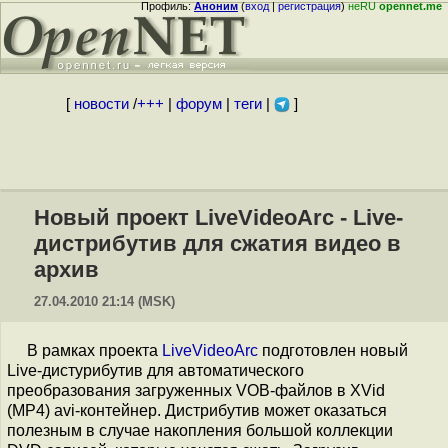
Профиль:
Аноним
(
вход
|
регистрация
)
неRU
opennet.me
[
новости
/
+++
|
форум
|
теги
|
]
Новый проект LiveVideoArc - Live-
дистрибутив для сжатия видео в
архив
27.04.2010 21:14 (MSK)
В рамках проекта
LiveVideoArc
подготовлен новый
Live-дистурибутив для автоматического
преобразования загруженных VOB-файлов в XVid
(MP4) avi-контейнер. Дистрибутив может оказаться
полезным в случае накопления большой коллекции