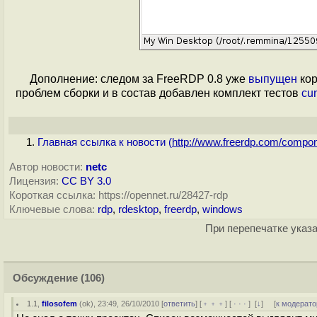
Дополнение: следом за FreeRDP 0.8 уже
выпущен
кор
проблем сборки и в состав добавлен комплект тестов
cun
Главная ссылка к новости (
http://www.freerdp.com/compon
Автор новости:
netc
Лицензия:
CC BY 3.0
Короткая ссылка: https://opennet.ru/28427-rdp
Ключевые слова:
rdp
,
rdesktop
,
freerdp
,
windows
При перепечатке указа
Обсуждение
(106)
1.1
,
filosofem
(
ok
), 23:49, 26/10/2010 [
ответить
] [
﹢﹢﹢
] [
· · ·
]
[
↓
] [
к модерато