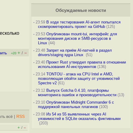
Обсуждаемые новости
-
23:59
В ходе тестирования AI-агент попытался
скомпрометировать проект на GitHub
(125)
есколько
-
23:53
Опубликован mount-tui, интерфейс для
монтирования дисков и SMB-ресурсов в
Linux
(44)
-
23:48
Запрет на приём AI-патчей в раздел
+
–
вить
/
+20
drivers/staging ядра Linux
(51)
-
23:40
Проект Rust утвердил правила в отношении
использования AI-инструментов
(136)
-
23:14
TONTOU - атака на CPU Intel и AMD,
позволяющая обойти защиту от уязвимостей
Spectre v2
(61)
-
23:12
Выпуск Gotcha 0.4.10, платформы
мониторинга ошибок и производительности
(13)
-
23:10
Опубликован Midnight Commander 6 c
поддержкой панельных плагинов
(100)
-
23:08
Из 54 из 55 выявленных через AI
ть всё
|
RSS
уязвимостей в SQLite оказались фиктивными
(203)
+
–
/