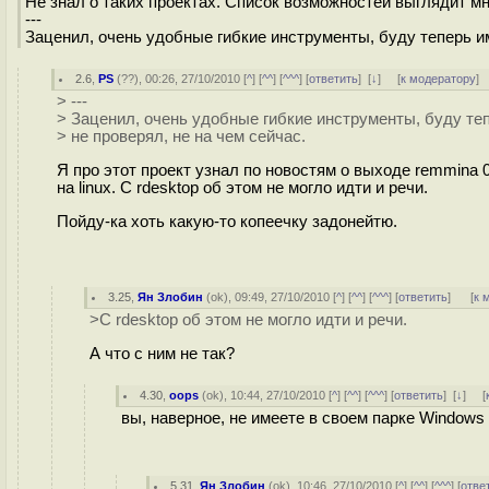
Не знал о таких проектах. Список возможностей выглядит м
---
Заценил, очень удобные гибкие инструменты, буду теперь им
2.6
,
PS
(
??
), 00:26, 27/10/2010 [
^
] [
^^
] [
^^^
] [
ответить
]
[
↓
] [
к модератору
]
> ---
> Заценил, очень удобные гибкие инструменты, буду те
> не проверял, не на чем сейчас.
Я про этот проект узнал по новостям о выходе remmina 0
на linux. С rdesktop об этом не могло идти и речи.
Пойду-ка хоть какую-то копеечку задонейтю.
3.25
,
Ян Злобин
(
ok
), 09:49, 27/10/2010 [
^
] [
^^
] [
^^^
] [
ответить
]
[
к 
>С rdesktop об этом не могло идти и речи.
А что с ним не так?
4.30
,
oops
(
ok
), 10:44, 27/10/2010 [
^
] [
^^
] [
^^^
] [
ответить
]
[
↓
] [
вы, наверное, не имеете в своем парке Windows
5.31
,
Ян Злобин
(
ok
), 10:46, 27/10/2010 [
^
] [
^^
] [
^^^
] [
отве