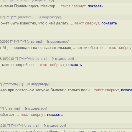
^^
] [
^^^
] [
ответить
]
[
к модератору
]
ентами Причём здесь rdesktop ...
текст свёрнут,
показать
 [
^
] [
^^
] [
^^^
] [
ответить
]
[
к модератору
]
ожет быть известно, что с ней делать ...
текст свёрнут,
показать
0/2010 [
^
] [
^^
] [
^^^
] [
ответить
]
[
к модератору
]
т M , я переводил на пользовательские, а потом обратно ...
текст свёрну
28/10/2010 [
^
] [
^^
] [
^^^
] [
ответить
]
[
к модератору
]
, можно подробнее ...
текст свёрнут,
показать
^
] [
ответить
]
[
↑
] [
к модератору
]
нию при повторном запуске Вылечил только полн...
текст свёрнут,
показ
^^^
] [
ответить
]
[
к модератору
]
работает ...
текст свёрнут,
показать
2010 [
^
] [
^^
] [
^^^
] [
ответить
]
[
к модератору
]
опи луценкопастом были проблемы Плавающие, но до...
текст свёрнут,