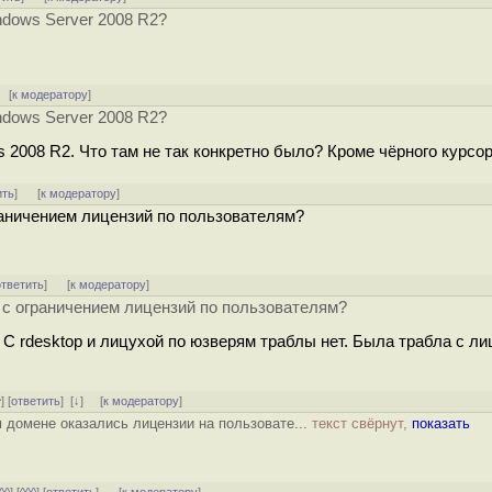
ndows Server 2008 R2?
[
к модератору
]
ndows Server 2008 R2?
ws 2008 R2. Что там не так конкретно было? Кроме чёрного курс
ить
]
[
к модератору
]
раничением лицензий по пользователям?
ответить
]
[
к модератору
]
 с ограничением лицензий по пользователям?
? С rdesktop и лицухой по юзверям траблы нет. Была трабла с ли
^
] [
ответить
]
[
↓
] [
к модератору
]
м домене оказались лицензии на пользовате...
текст свёрнут,
показать