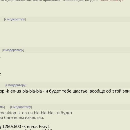
] [
к модератору
]
[
к модератору
]
.
.
]
[
к модератору
]
p -k en-us bla-bla-bla - и будет тебе щастье, вообще об этой эп
ить
]
[
к модератору
]
esktop -k en-us bla-bla-bla - и будет
й баге всем известно.
 -g 1280x800 -k en-us Fsrv1