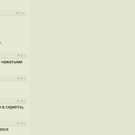
+
–
/
.
+
–
/
т нажатыми
+
–
/
+
–
/
 в скрипты,
+
–
/
ился