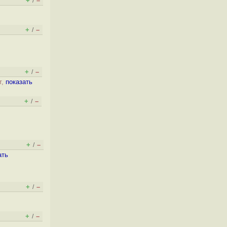
+
–
/
+
–
/
+
–
/
т,
показать
+
–
/
+
–
/
ать
+
–
/
+
–
/