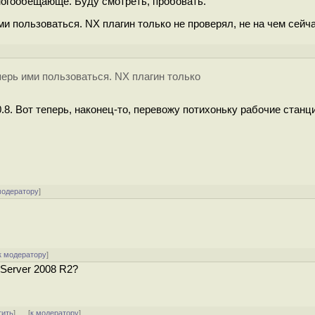
ногообещающе. Буду смотреть, пробовать.
и пользоваться. NX плагин только не проверял, не на чем сейча
перь ими пользоваться. NX плагин только
.8. Вот теперь, наконец-то, перевожу потихоньку рабочие станц
модератору
]
к модератору
]
 Server 2008 R2?
тить
]
[
к модератору
]