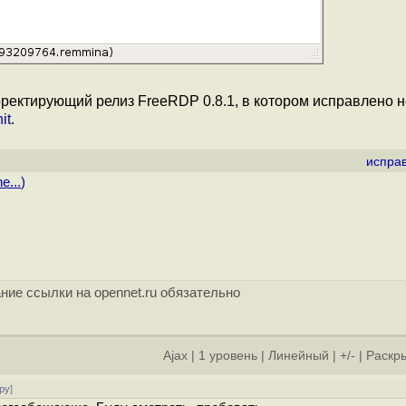
ректирующий релиз FreeRDP 0.8.1, в котором исправлено н
it
.
испра
e...
)
ние ссылки на opennet.ru обязательно
Ajax
|
1 уровень
|
Линейный
|
+/-
|
Раскры
ру
]