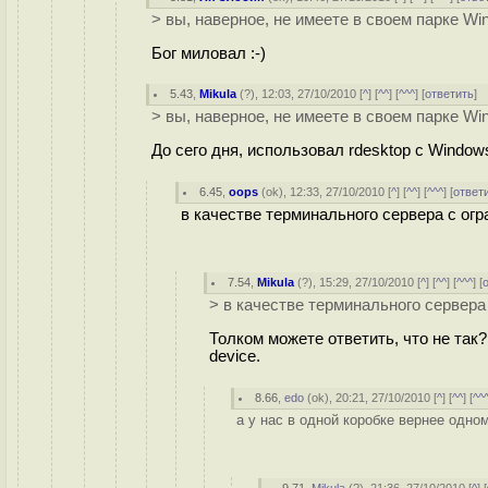
> вы, наверное, не имеете в своем парке Wi
Бог миловал :-)
5.43
,
Mikula
(
?
), 12:03, 27/10/2010 [
^
] [
^^
] [
^^^
] [
ответить
]
> вы, наверное, не имеете в своем парке Wi
До сего дня, использовал rdesktop c Windo
6.45
,
oops
(
ok
), 12:33, 27/10/2010 [
^
] [
^^
] [
^^^
] [
ответ
в качестве терминального сервера с ог
7.54
,
Mikula
(
?
), 15:29, 27/10/2010 [
^
] [
^^
] [
^^^
] [
> в качестве терминального сервера
Толком можете ответить, что не так
device.
8.66
,
edo
(
ok
), 20:21, 27/10/2010 [
^
] [
^^
] [
^^
а у нас в одной коробке вернее одно