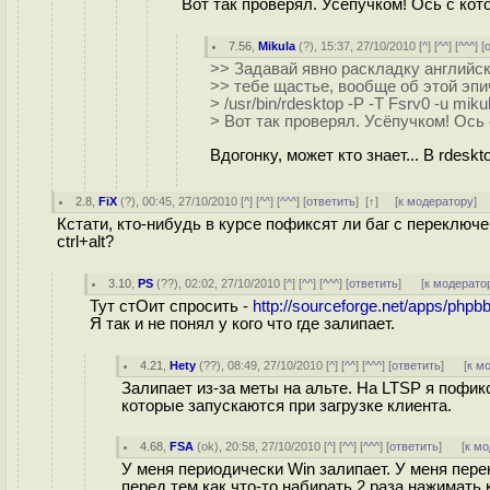
Вот так проверял. Усёпучком! Ось с кот
7.56
,
Mikula
(
?
), 15:37, 27/10/2010 [
^
] [
^^
] [
^^^
] [
>> Задавай явно раскладку английскую
>> тебе щастье, вообще об этой эпи
> /usr/bin/rdesktop -P -T Fsrv0 -u mik
> Вот так проверял. Усёпучком! Ось 
Вдогонку, может кто знает... В rdeskto
2.8
,
FiX
(
?
), 00:45, 27/10/2010 [
^
] [
^^
] [
^^^
] [
ответить
]
[
↑
] [
к модератору
]
Кстати, кто-нибудь в курсе пофиксят ли баг с переключ
ctrl+alt?
3.10
,
PS
(
??
), 02:02, 27/10/2010 [
^
] [
^^
] [
^^^
] [
ответить
]
[
к модерато
Тут стОит спросить -
http://sourceforge.net/apps/php
Я так и не понял у кого что где залипает.
4.21
,
Hety
(
??
), 08:49, 27/10/2010 [
^
] [
^^
] [
^^^
] [
ответить
]
[
к м
Залипает из-за меты на альте. На LTSP я пофи
которые запускаются при загрузке клиента.
4.68
,
FSA
(
ok
), 20:58, 27/10/2010 [
^
] [
^^
] [
^^^
] [
ответить
]
[
к м
У меня периодически Win залипает. У меня пер
перед тем как что-то набирать 2 раза нажимать