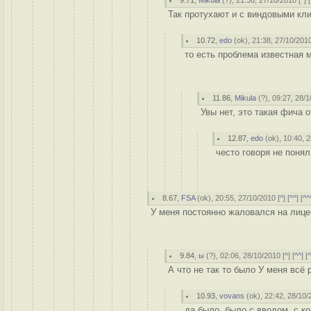
9.71
,
Mikula
(
?
), 21:36, 27/10/2010 [
^
] [
Так протухают и с виндовыми кли
10.72
,
edo
(
ok
), 21:38, 27/10/2010
то есть проблема известная м
11.86
,
Mikula
(
?
), 09:27, 28/1
Увы нет, это такая фича о
12.87
,
edo
(
ok
), 10:40, 
често говоря не понял
8.67
,
FSA
(
ok
), 20:55, 27/10/2010 [
^
] [
^^
] [
^^
У меня постоянно жаловался на лице
9.84
,
ы
(
?
), 02:06, 28/10/2010 [
^
] [
^^
] [
А что не так то было У меня всё 
10.93
,
vovans
(
ok
), 22:42, 28/10/
да было, было с вводом, с к