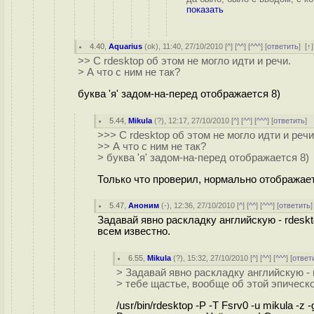
показать
4.40
,
Aquarius
(
ok
), 11:40, 27/10/2010 [
^
] [
^^
] [
^^^
] [
ответить
]
[
↑
>> С rdesktop об этом не могло идти и речи.
> А что с ним не так?
буква 'я' задом-на-перед отображается 8)
5.44
,
Mikula
(
?
), 12:17, 27/10/2010 [
^
] [
^^
] [
^^^
] [
ответить
]
>>> С rdesktop об этом не могло идти и речи
>> А что с ним не так?
> буква 'я' задом-на-перед отображается 8)
Только что проверил, нормально отображает
5.47
,
Аноним
(
-
), 12:36, 27/10/2010 [
^
] [
^^
] [
^^^
] [
ответить
Задавай явно раскладку английскую - rdeskto
всем известно.
6.55
,
Mikula
(
?
), 15:32, 27/10/2010 [
^
] [
^^
] [
^^^
] [
ответ
> Задавай явно раскладку английскую - rd
> тебе щастье, вообще об этой эпическо
/usr/bin/rdesktop -P -T Fsrv0 -u mikula -z