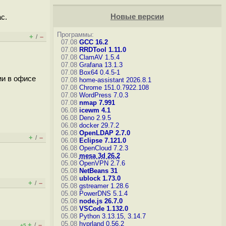
Новые версии
с.
Программы:
+
–
/
07.08
GCC 16.2
07.08
RRDTool 1.11.0
07.08
ClamAV 1.5.4
07.08
Grafana 13.1.3
07.08
Box64 0.4.5-1
ии в офисе
07.08
home-assistant 2026.8.1
07.08
Chrome 151.0.7922.108
07.08
WordPress 7.0.3
07.08
nmap 7.991
06.08
icewm 4.1
06.08
Deno 2.9.5
06.08
docker 29.7.2
06.08
OpenLDAP 2.7.0
+
–
/
06.08
Eclipse 7.121.0
06.08
OpenCloud 7.2.3
06.08
mesa 3d 26.2
05.08
OpenVPN 2.7.6
05.08
NetBeans 31
05.08
ublock 1.73.0
+
–
/
05.08
gstreamer 1.28.6
05.08
PowerDNS 5.1.4
05.08
node.js 26.7.0
05.08
VSCode 1.132.0
05.08
Python 3.13.15, 3.14.7
05.08
hyprland 0.56.2
+
–
/
+5