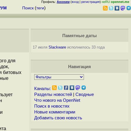
Профиль:
Аноним
(
вход
|
регистрация
)
неRU
opennet.me
РУМ
Поиск
(
теги
)
Памятные даты
17 июля
Slackware
исполнилось 33 года
ого для
док,
Навигация
я битовых
дные
Каналы:
льзует
Разделы новостей
|
Сводные
н
Что нового на OpenNet
Поиск в новостях
 и
Новые комментарии
Добавить свою новость
ита