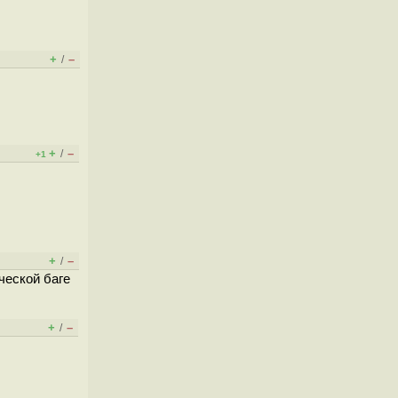
+
–
/
+
–
/
+1
+
–
/
ической баге
+
–
/