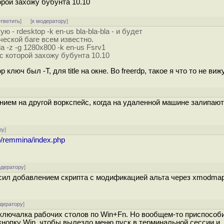
орой захожу бубунта 10.10
ответить
]
[
к модератору
]
 - rdesktop -k en-us bla-bla-bla - и будет
ческой баге всем известно.
ula -z -g 1280x800 -k en-us Fsrv1
с которой захожу бубунта 10.10
p ключ был -T, для title на окне. Во freerdp, такое я что то не вижу
ением на другой воркспейс, когда на удаленной машине залипаю
ру
]
bb/remmina/index.php
одератору
]
ксил добавлением скрипта с модификацией альта через xmodmap
одератору
]
еключалка рабочих столов по Win+Fn. Но вообщем-то приспособ
 кнопку Win, чтобы вылезло меню пуск в терминальной сессии и