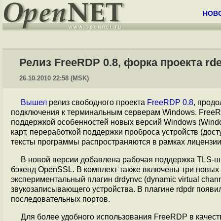
НОВ
Релиз FreeRDP 0.8, форка проекта rd
26.10.2010 22:58 (MSK)
Вышел
релиз свободного проекта
FreeRDP 0.8
, прод
подключения к терминальным серверам Windows. FreeR
поддержкой особенностей новых версий Windows (Windo
карт, переработкой поддержки проброса устройств (дос
тексты программы распространяются в рамках лицензии
В новой версии добавлена рабочая поддержка TLS-ш
бэкенд OpenSSL. В комплект также включены три новых
экспериментальный плагин drdynvc (dynamic virtual ch
звукозаписывающего устройства. В плагине rdpdr появ
последовательных портов.
Для более удобного использования FreeRDP в качест