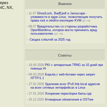
через
Важное
NC, NX,
-
11.07
GhostLock, BadEpoll и Januscape -
уязвимости в ядре Linux, позволяющие получить
права root и обойти изоляцию KVM
(82 +34)
-
08.07
Вредительство со стороны разработчика
OpenMandriva, которое могло причинить вред
пользователям
(107 +34)
-
Сводка событий за 2025 год
Советы
-
19.04.2026
PKI с аппаратным TRNG за 10 дней при
помощи AI
-
09.03.2026
Борьба с web-ботами через запрет
HTTP/1.1
-
27.02.2026
Удаление всех IPv6 link-local адресов
на всех сетевых интерфейсах в Linux
-
27.01.2026
Ускорение пересборки llama.cpp
-
25.12.2025
Атомарные обновления в OSTree