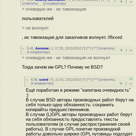
+
–
/
[
ответить
]
[
к модератору
]
> очевидно же - их тивоизация
пользователей
> не волнует
, их тивоизация для заказчиков волнует. //fixxed
5.42
,
Аноним
(
-
), 17:39, 23/11/2010 [
^
] [
^^
] [
^^^
] [
ответить
]
+
–
/
[
к модератору
]
> очевидно же - их тивоизация не волнует
Тогда зачем им GPL? Почему не BSD?
+2
6.56
,
userd
(
?
), 21:42, 23/11/2010 [
^
] [
^^
] [
^^^
] [
ответить
]
+
–
[
к модератору
]
/
Ещё поработаю в режиме "капитана очевидность"
:)
В случае BSD авторы производных работ берут на
себя только одну обязанность: сохранить
копирайты предшественников.
В случае (L)GPL авторы производных работ берут
на себя обязанность предоставлять тексты
пользователям (в случае распространения своей
работы). В случае GPL понятие производной
работы довольно широко (GPL пуговицы подходят