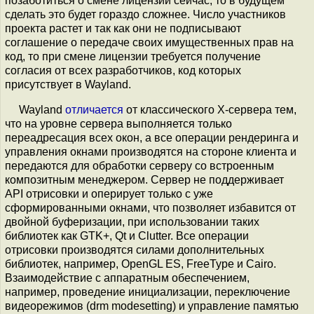
позаботиться о смене лицензии сейчас, то в будущем
сделать это будет гораздо сложнее. Число участников
проекта растет и так как они не подписывают
соглашение о передаче своих имущественных прав на
код, то при смене лицензии требуется получение
согласия от всех разработчиков, код которых
присутствует в Wayland.
Wayland
отличается
от классического X-сервера тем,
что на уровне сервера выполняется только
переадресация всех окон, а все операции рендеринга и
управления окнами производятся на стороне клиента и
передаются для обработки серверу со встроенным
композитным менеджером. Сервер не поддерживает
API отрисовки и оперирует только с уже
сформированными окнами, что позволяет избавится от
двойной буферизации, при использовании таких
библиотек как GTK+, Qt и Clutter. Все операции
отрисовки производятся силами дополнительных
библиотек, например, OpenGL ES, FreeType и Cairo.
Взаимодействие с аппаратным обеспечением,
например, проведение инициализации, переключение
видеорежимов (drm modesetting) и управление памятью