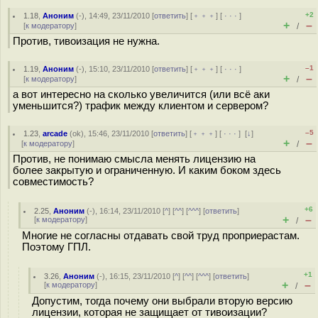
+2
1.18
,
Аноним
(
-
), 14:49, 23/11/2010 [
ответить
] [
﹢﹢﹢
] [
· · ·
]
+
–
[
к модератору
]
/
Против, тивоизация не нужна.
–1
1.19
,
Аноним
(
-
), 15:10, 23/11/2010 [
ответить
] [
﹢﹢﹢
] [
· · ·
]
+
–
[
к модератору
]
/
а вот интересно на сколько увеличится (или всё аки
уменьшится?) трафик между клиентом и сервером?
–5
1.23
,
arcade
(
ok
), 15:46, 23/11/2010 [
ответить
] [
﹢﹢﹢
] [
· · ·
]
[
↓
]
+
–
[
к модератору
]
/
Против, не понимаю смысла менять лицензию на
более закрытую и ограниченную. И каким боком здесь
совместимость?
+6
2.25
,
Аноним
(
-
), 16:14, 23/11/2010 [
^
] [
^^
] [
^^^
] [
ответить
]
+
–
[
к модератору
]
/
Многие не согласны отдавать свой труд проприерастам.
Поэтому ГПЛ.
+1
3.26
,
Аноним
(
-
), 16:15, 23/11/2010 [
^
] [
^^
] [
^^^
] [
ответить
]
+
–
[
к модератору
]
/
Допустим, тогда почему они выбрали вторую версию
лицензии, которая не защищает от тивоизации?