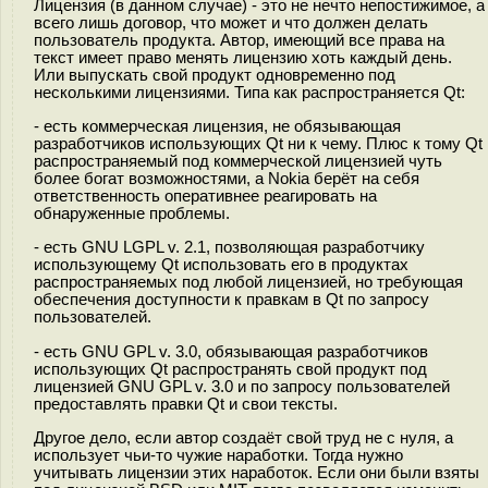
Лицензия (в данном случае) - это не нечто непостижимое, а
всего лишь договор, что может и что должен делать
пользователь продукта. Автор, имеющий все права на
текст имеет право менять лицензию хоть каждый день.
Или выпускать свой продукт одновременно под
несколькими лицензиями. Типа как распространяется Qt:
- есть коммерческая лицензия, не обязывающая
разработчиков использующих Qt ни к чему. Плюс к тому Qt
распространяемый под коммерческой лицензией чуть
более богат возможностями, а Nokia берёт на себя
ответственность оперативнее реагировать на
обнаруженные проблемы.
- есть GNU LGPL v. 2.1, позволяющая разработчику
использующему Qt использовать его в продуктах
распространяемых под любой лицензией, но требующая
обеспечения доступности к правкам в Qt по запросу
пользователей.
- есть GNU GPL v. 3.0, обязывающая разработчиков
использующих Qt распространять свой продукт под
лицензией GNU GPL v. 3.0 и по запросу пользователей
предоставлять правки Qt и свои тексты.
Другое дело, если автор создаёт свой труд не с нуля, а
использует чьи-то чужие наработки. Тогда нужно
учитывать лицензии этих наработок. Если они были взяты