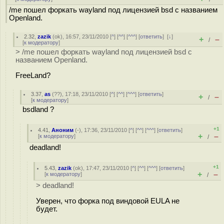
/me пошел форкать wayland под лицензией bsd с названием
Openland.
2.32
,
zazik
(
ok
), 16:57, 23/11/2010 [
^
] [
^^
] [
^^^
] [
ответить
]
[
↓
]
+
–
/
[
к модератору
]
> /me пошел форкать wayland под лицензией bsd с
названием Openland.
FreeLand?
3.37
,
as
(
??
), 17:18, 23/11/2010 [
^
] [
^^
] [
^^^
] [
ответить
]
+
–
/
[
к модератору
]
bsdland ?
+1
4.41
,
Аноним
(
-
), 17:36, 23/11/2010 [
^
] [
^^
] [
^^^
] [
ответить
]
+
–
[
к модератору
]
/
deadland!
+1
5.43
,
zazik
(
ok
), 17:47, 23/11/2010 [
^
] [
^^
] [
^^^
] [
ответить
]
+
–
[
к модератору
]
/
> deadland!
Уверен, что форка под виндовой EULA не
будет.