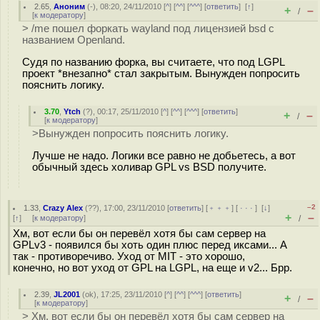
2.65
,
Аноним
(
-
), 08:20, 24/11/2010 [
^
] [
^^
] [
^^^
] [
ответить
]
[
↑
]
+
–
/
[
к модератору
]
> /me пошел форкать wayland под лицензией bsd с
названием Openland.
Судя по названию форка, вы считаете, что под LGPL
проект *внезапно* стал закрытым. Вынужден попросить
пояснить логику.
3.70
,
Ytch
(
?
), 00:17, 25/11/2010 [
^
] [
^^
] [
^^^
] [
ответить
]
+
–
/
[
к модератору
]
>Вынужден попросить пояснить логику.
Лучше не надо. Логики все равно не добьетесь, а вот
обычный здесь холивар GPL vs BSD получите.
–2
1.33
,
Crazy Alex
(
??
), 17:00, 23/11/2010 [
ответить
] [
﹢﹢﹢
] [
· · ·
]
[
↓
]
+
–
[
↑
] [
к модератору
]
/
Хм, вот если бы он перевёл хотя бы сам сервер на
GPLv3 - появился бы хоть один плюс перед иксами... А
так - противоречиво. Уход от MIT - это хорошо,
конечно, но вот уход от GPL на LGPL, на еще и v2... Брр.
2.39
,
JL2001
(
ok
), 17:25, 23/11/2010 [
^
] [
^^
] [
^^^
] [
ответить
]
+
–
/
[
к модератору
]
> Хм, вот если бы он перевёл хотя бы сам сервер на