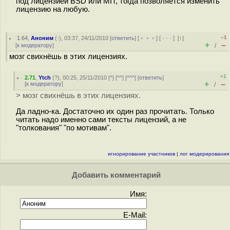
под лицензией BSD или MIT, тогда позволяется изменить
лицензию на любую.
–1
1.64
,
Аноним
(
-
), 03:37, 24/11/2010 [
ответить
] [
﹢﹢﹢
] [
· · ·
]
[
↑
]
+
–
[
к модератору
]
/
мозг свихнёшь в этих лицензиях.
+1
2.71
,
Ytch
(
?
), 00:25, 25/11/2010 [
^
] [
^^
] [
^^^
] [
ответить
]
+
–
[
к модератору
]
/
> мозг свихнёшь в этих лицензиях.
Да ладно-ка. Достаточно их один раз прочитать. Только
читать надо именно сами тексты лицензий, а не
"толкования" "по мотивам".
игнорирование участников
|
лог модерирования
Добавить комментарий
Имя:
E-Mail: