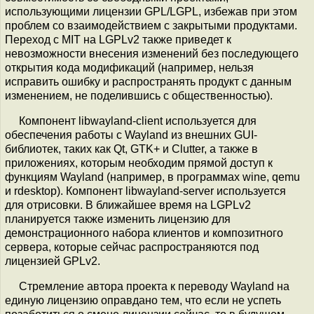
использующими лицензии GPL/LGPL, избежав при этом
проблем со взаимодействием с закрытыми продуктами.
Переход с MIT на LGPLv2 также приведет к
невозможности внесения изменений без последующего
открытия кода модификаций (например, нельзя
исправить ошибку и распространять продукт с данным
изменением, не поделившись с общественностью).
Компонент libwayland-client используется для
обеспечения работы с Wayland из внешних GUI-
библиотек, таких как Qt, GTK+ и Clutter, а также в
приложениях, которым необходим прямой доступ к
функциям Wayland (например, в программах wine, qemu
и rdesktop). Компонент libwayland-server используется
для отрисовки. В ближайшее время на LGPLv2
планируется также изменить лицензию для
демонстрационного набора клиентов и композитного
сервера, которые сейчас распространяются под
лицензией GPLv2.
Стремление автора проекта к переводу Wayland на
единую лицензию оправдано тем, что если не успеть