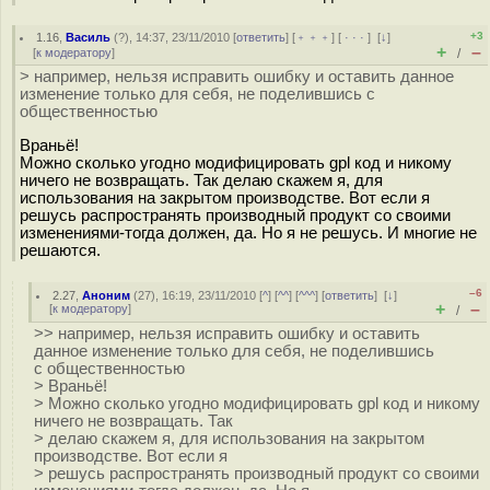
+3
1.16
,
Василь
(
?
), 14:37, 23/11/2010 [
ответить
] [
﹢﹢﹢
] [
· · ·
]
[
↓
]
+
–
[
к модератору
]
/
> например, нельзя исправить ошибку и оставить данное
изменение только для себя, не поделившись с
общественностью
Враньё!
Можно сколько угодно модифицировать gpl код и никому
ничего не возвращать. Так делаю скажем я, для
использования на закрытом производстве. Вот если я
решусь распространять производный продукт со своими
изменениями-тогда должен, да. Но я не решусь. И многие не
решаются.
–6
2.27
,
Аноним
(
27
), 16:19, 23/11/2010 [
^
] [
^^
] [
^^^
] [
ответить
]
[
↓
]
+
–
[
к модератору
]
/
>> например, нельзя исправить ошибку и оставить
данное изменение только для себя, не поделившись
с общественностью
> Враньё!
> Можно сколько угодно модифицировать gpl код и никому
ничего не возвращать. Так
> делаю скажем я, для использования на закрытом
производстве. Вот если я
> решусь распространять производный продукт со своими