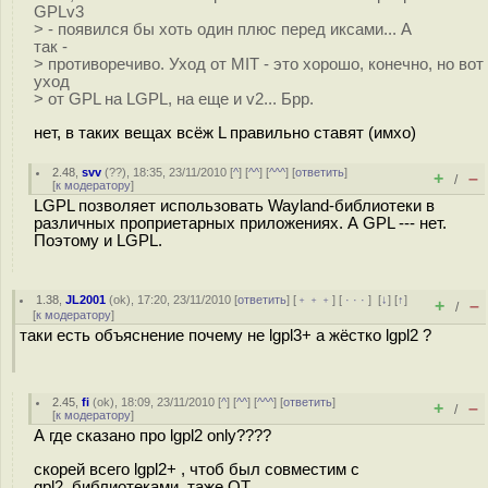
GPLv3
> - появился бы хоть один плюс перед иксами... А
так -
> противоречиво. Уход от MIT - это хорошо, конечно, но вот
уход
> от GPL на LGPL, на еще и v2... Брр.
нет, в таких вещах всёж L правильно ставят (имхо)
2.48
,
svv
(
??
), 18:35, 23/11/2010 [
^
] [
^^
] [
^^^
] [
ответить
]
+
–
/
[
к модератору
]
LGPL позволяет использовать Wayland-библиотеки в
различных проприетарных приложениях. А GPL --- нет.
Поэтому и LGPL.
1.38
,
JL2001
(
ok
), 17:20, 23/11/2010 [
ответить
] [
﹢﹢﹢
] [
· · ·
]
[
↓
] [
↑
]
+
–
/
[
к модератору
]
таки есть объяснение почему не lgpl3+ а жёстко lgpl2 ?
2.45
,
fi
(
ok
), 18:09, 23/11/2010 [
^
] [
^^
] [
^^^
] [
ответить
]
+
–
/
[
к модератору
]
А где сказано про lgpl2 only????
скорей всего lgpl2+ , чтоб был совместим с
gpl2 библиотеками, таже QT