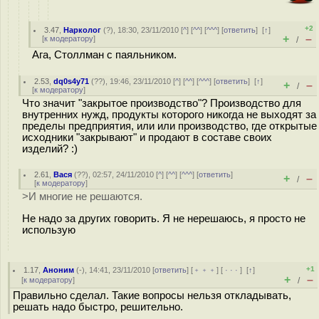
+2
3.47
,
Нарколог
(
?
), 18:30, 23/11/2010 [
^
] [
^^
] [
^^^
] [
ответить
]
[
↑
]
+
–
[
к модератору
]
/
Ага, Столлман с паяльником.
2.53
,
dq0s4y71
(
??
), 19:46, 23/11/2010 [
^
] [
^^
] [
^^^
] [
ответить
]
[
↑
]
+
–
/
[
к модератору
]
Что значит "закрытое производство"? Производство для
внутренних нужд, продукты которого никогда не выходят за
пределы предприятия, или или производство, где открытые
исходники "закрывают" и продают в составе своих
изделий? :)
2.61
,
Вася
(
??
), 02:57, 24/11/2010 [
^
] [
^^
] [
^^^
] [
ответить
]
+
–
/
[
к модератору
]
>И многие не решаются.
Не надо за других говорить. Я не нерешаюсь, я просто не
использую
+1
1.17
,
Аноним
(
-
), 14:41, 23/11/2010 [
ответить
] [
﹢﹢﹢
] [
· · ·
]
[
↑
]
+
–
[
к модератору
]
/
Правильно сделал. Такие вопросы нельзя откладывать,
решать надо быстро, решительно.