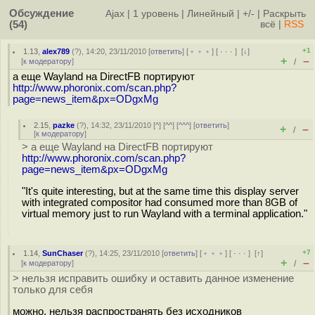
Обсуждение
Ajax
|
1 уровень
|
Линейный
|
+/-
|
Раскрыть
(54)
всё
|
RSS
+1
1.13
,
alex789
(
?
), 14:20, 23/11/2010 [
ответить
] [
﹢﹢﹢
] [
· · ·
]
[
↓
]
+
–
[
к модератору
]
/
а еще Wayland на DirectFB портируют
http://www.phoronix.com/scan.php?
page=news_item&px=ODgxMg
2.15
,
pazke
(
?
), 14:32, 23/11/2010 [
^
] [
^^
] [
^^^
] [
ответить
]
+
–
/
[
к модератору
]
> а еще Wayland на DirectFB портируют
http://www.phoronix.com/scan.php?
page=news_item&px=ODgxMg
"It's quite interesting, but at the same time this display server
with integrated compositor had consumed more than 8GB of
virtual memory just to run Wayland with a terminal application."
+7
1.14
,
SunChaser
(
?
), 14:25, 23/11/2010 [
ответить
] [
﹢﹢﹢
] [
· · ·
]
[
↑
]
+
–
[
к модератору
]
/
> нельзя исправить ошибку и оставить данное изменение
только для себя
можно. нельзя распространять без исходников