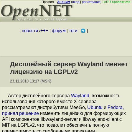
Профиль:
Аноним
(
вход
|
регистрация
)
неRU
opennet.me
[
новости
/
+++
|
форум
|
теги
|
]
Дисплейный сервер Wayland меняет
лицензию на LGPLv2
23.11.2010 13:17 (MSK)
Автор дисплейного сервера
Wayland
, возможность
использования которого вместо X-сервера
рассматривают дистрибутивы MeeGo,
Ubuntu
и
Fedora
,
принял решение
изменить лицензию для формирующих
API компонентов libwayland-server и libwayland-client с
MIT на LGPLv2, что позволит обеспечить полную
совместимость со свободными проектами,