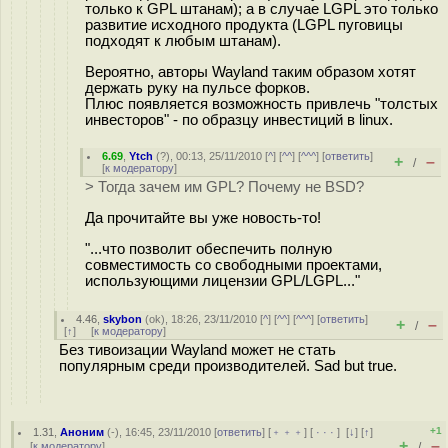
только к GPL штанам); а в случае LGPL это только
развитие исходного продукта (LGPL пуговицы
подходят к любым штанам).
Вероятно, авторы Wayland таким образом хотят
держать руку на пульсе форков.
Плюс появляется возможность привлечь "толстых
инвесторов" - по образцу инвестиций в linux.
6.69
,
Ytch
(
?
), 00:13, 25/11/2010 [
^
] [
^^
] [
^^^
] [
ответить
]
+
–
/
[
к модератору
]
> Тогда зачем им GPL? Почему не BSD?
Да прочитайте вы уже новость-то!
"...что позволит обеспечить полную
совместимость со свободными проектами,
использующими лицензии GPL/LGPL..."
4.46
,
skybon
(
ok
), 18:26, 23/11/2010 [
^
] [
^^
] [
^^^
] [
ответить
]
+
–
/
[
↑
] [
к модератору
]
Без тивоизации Wayland может не стать
популярным среди производителей. Sad but true.
+1
1.31
,
Аноним
(
-
), 16:45, 23/11/2010 [
ответить
] [
﹢﹢﹢
] [
· · ·
]
[
↓
] [
↑
]
+
–
[
к модератору
]
/