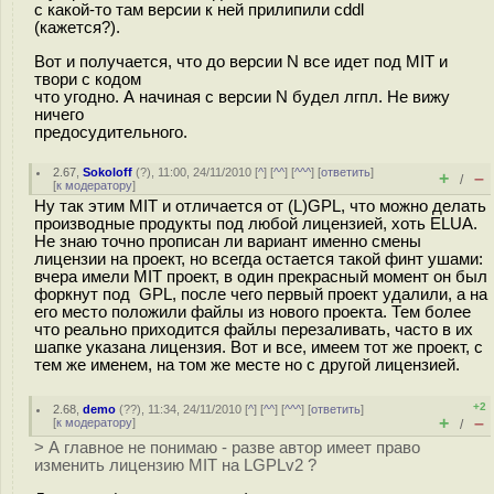
с какой-то там версии к ней прилипили cddl
(кажется?).
Вот и получается, что до версии N все идет под МIT и
твори с кодом
что угодно. А начиная с версии N будел лгпл. Не вижу
ничего
предосудительного.
2.67
,
Sokoloff
(
?
), 11:00, 24/11/2010 [
^
] [
^^
] [
^^^
] [
ответить
]
+
–
/
[
к модератору
]
Ну так этим MIT и отличается от (L)GPL, что можно делать
производные продукты под любой лицензией, хоть ELUA.
Не знаю точно прописан ли вариант именно смены
лицензии на проект, но всегда остается такой финт ушами:
вчера имели MIT проект, в один прекрасный момент он был
форкнут под GPL, после чего первый проект удалили, а на
его место положили файлы из нового проекта. Тем более
что реально приходится файлы перезаливать, часто в их
шапке указана лицензия. Вот и все, имеем тот же проект, с
тем же именем, на том же месте но с другой лицензией.
+2
2.68
,
demo
(
??
), 11:34, 24/11/2010 [
^
] [
^^
] [
^^^
] [
ответить
]
+
–
[
к модератору
]
/
> А главное не понимаю - разве автор имеет право
изменить лицензию MIT на LGPLv2 ?