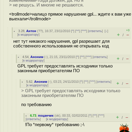
изменениями-тогда должен, да. Но я
> не решусь. И многие не решаются.
<trollmode>налицо прямое нарушение gpl... ждите к вам уже
выехали</trollmode>
+3
3.28
,
Антон
(
??
), 16:37, 23/11/2010 [
^
] [
^^
] [
^^^
] [
ответить
]
[
↓
]
+
–
[
к модератору
]
/
нет тут никакого нарушения, gpl разрешает для
собственного использования не открывать код
4.54
,
Аноним
(
-
), 21:15, 23/11/2010 [
^
] [
^^
] [
^^^
] [
ответить
]
+
–
/
[
к модератору
]
GPL требует предоставлять исходники только
законным приобретателям ПО
5.62
,
Аноним
(
-
), 03:23, 24/11/2010 [
^
] [
^^
] [
^^^
] [
ответить
]
+
–
/
[
к модератору
]
> GPL требует предоставлять исходники только
законным приобретателям ПО
по требованию
6.73
,
поцанчик
(
ok
), 00:33, 02/02/2011 [
^
] [
^^
] [
^^^
]
+
–
/
[
ответить
]
[
к модератору
]
!По *первому* требованию ;-\