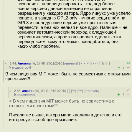
позволяет _перелицензировать_ код под более
новой версией данной лицензии не спрашивая
разрешения у каждого автора. Ядро линукс уже успело
попасть в западню GPL2-only - многие вещи в нём на
GPL3 и последующие версии уже просто нельзя
перевести, а без них нельзя и всё ядро. Наличие + не
означает автоматический переход к следующей
версии лицензии, а просто позволяет сделать этот
переход всем, кому это может понадобиться, без
каких-либо проблем.
+3
1.44
,
Аноним
(
-
), 17:48, 23/11/2010 [
ответить
] [
﹢﹢﹢
] [
· · ·
]
[
↓
] [
↑
]
+
–
[
к модератору
]
/
В чем лицензия MIT может быть не совместима с открытыми
проектами?!
–1
2.58
,
arcade
(
ok
), 00:11, 24/11/2010 [
^
] [
^^
] [
^^^
] [
ответить
]
+
–
[
к модератору
]
/
> В чем лицензия MIT может быть не совместима с
открытыми проектами?!
Писали же выше, автора мало хвалили в детстве и его
интересует всеобщее признание.