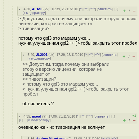
4.30
,
Антон
(
??
), 16:39, 23/11/2010 [
^
] [
^^
] [
^^^
] [
ответить
]
[
↓
]
+
–
/
[
к модератору
]
> Допустим, тогда почему они выбрали вторую версию
лицензии, которая не защищает от
> тивоизации?
потому что gpl3 это маразм уже...
нужна улучшенная gpl2++ ( чтобы закрыть этот пробел
5.40
,
JL2001
(
ok
), 17:29, 23/11/2010 [
^
] [
^^
] [
^^^
] [
ответить
]
+
–
/
[
к модератору
]
>> Допустим, тогда почему они выбрали
вторую версию лицензии, которая не
защищает от
>> тивоизации?
> потому что gpl3 это маразм уже...
> нужна улучшенная gpl2++ ( чтобы закрыть этот
пробел
объяснитесь ?
+1
4.35
,
userd
(
?
), 17:06, 23/11/2010 [
^
] [
^^
] [
^^^
] [
ответить
]
[
↓
]
+
–
[
↑
] [
к модератору
]
/
очевидно же - их тивоизация не волнует
5.36
,
Andrey Mitrofanov
(
?
), 17:08, 23/11/2010 [
^
] [
^^
] [
^^^
]