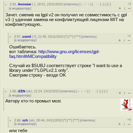
+1
1.51
,
Аноним
(
-
), 18:51, 23/11/2010 [
ответить
] [
﹢﹢﹢
] [
· · ·
]
[
↓
] [
↑
]
+
–
[
к модератору
]
/
Зачет. сменив на lgpl v2 он получил не совместимость с gpl
v3 :) удачная замена не конфликтующей лицензии MIT на
конфликтующую..
+1
2.57
,
userd
(
?
), 21:49, 23/11/2010 [
^
] [
^^
] [
^^^
] [
ответить
]
+
–
[
к модератору
]
/
Ошибаетесь.
вот табличка:
http://www.gnu.org/licenses/gpl-
faq.html#AllCompatibility
Случай из $SUBJ соответствует строке "I want to use a
library under"/"LGPLv2.1 only".
Смотрим строку - везде OK
1.55
,
iZEN
(
ok
), 21:24, 23/11/2010 [
ответить
] [
﹢﹢﹢
] [
· · ·
]
[
↓
] [
↑
]
+
–
/
[
к модератору
]
Автору кто-то промыл мозг.
+3
2.60
,
szh
(
ok
), 00:44, 24/11/2010 [
^
] [
^^
] [
^^^
] [
ответить
]
+
–
[
к модератору
]
/
или тебе