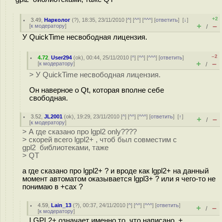
+2
3.49
,
Нарколог
(
?
), 18:35, 23/11/2010 [
^
] [
^^
] [
^^^
] [
ответить
]
[
↓
]
+
–
[
к модератору
]
/
У QuickTime несвободная лицензия.
–2
4.72
,
User294
(
ok
), 00:44, 25/11/2010 [
^
] [
^^
] [
^^^
] [
ответить
]
+
–
[
к модератору
]
/
> У QuickTime несвободная лицензия.
Он наверное о Qt, которая вполне себе
свободная.
3.52
,
JL2001
(
ok
), 19:29, 23/11/2010 [
^
] [
^^
] [
^^^
] [
ответить
]
[
↑
]
+
–
/
[
к модератору
]
> А где сказано про lgpl2 only????
> скорей всего lgpl2+ , чтоб был совместим с
gpl2 библиотеками, таже
> QT
а где сказано про lgpl2+ ? и вроде как lgpl2+ на данный
момент автоматом оказывается lgpl3+ ? или я чего-то не
понимаю в +сах ?
4.59
,
Lain_13
(
?
), 00:37, 24/11/2010 [
^
] [
^^
] [
^^^
] [
ответить
]
+
–
/
[
к модератору
]
LGPL2+ означает именно то, что написано. +