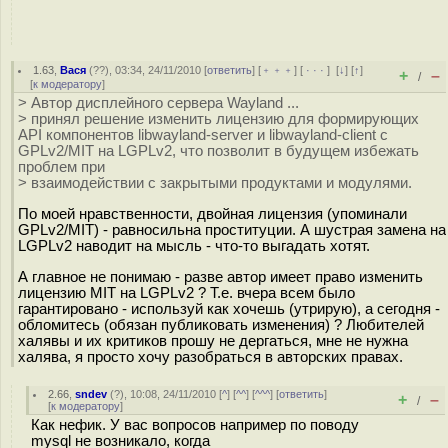
1.63
,
Вася
(
??
), 03:34, 24/11/2010 [
ответить
] [
﹢﹢﹢
] [
· · ·
]
[
↓
] [
↑
]
+
–
/
[
к модератору
]
> Автор дисплейного сервера Wayland ...
> принял решение изменить лицензию для формирующих
API компонентов libwayland-server и libwayland-client с
GPLv2/MIT на LGPLv2, что позволит в будущем избежать
проблем при
> взаимодействии с закрытыми продуктами и модулями.
По моей нравственности, двойная лицензия (упоминали
GPLv2/MIT) - равносильна проституции. А шустрая замена на
LGPLv2 наводит на мысль - что-то выгадать хотят.
А главное не понимаю - разве автор имеет право изменить
лицензию MIT на LGPLv2 ? Т.е. вчера всем было
гарантировано - используй как хочешь (утрирую), а сегодня -
обломитесь (обязан публиковать изменения) ? Любителей
халявы и их критиков прошу не дергаться, мне не нужна
халява, я просто хочу разобраться в авторских правах.
2.66
,
sndev
(
?
), 10:08, 24/11/2010 [
^
] [
^^
] [
^^^
] [
ответить
]
+
–
/
[
к модератору
]
Как нефик. У вас вопросов например по поводу
mysql не возникало, когда