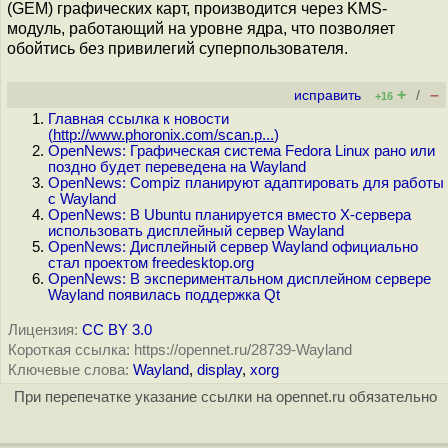
(GEM) графических карт, производится через KMS-
модуль, работающий на уровне ядра, что позволяет
обойтись без привилегий суперпользователя.
+
–
исправить
/
+16
Главная ссылка к новости
(
http://www.phoronix.com/scan.p...
)
OpenNews: Графическая система Fedora Linux рано или
поздно будет переведена на Wayland
OpenNews: Compiz планируют адаптировать для работы
с Wayland
OpenNews: В Ubuntu планируется вместо X-сервера
использовать дисплейный сервер Wayland
OpenNews: Дисплейный сервер Wayland официально
стал проектом freedesktop.org
OpenNews: В экспериментальном дисплейном сервере
Wayland появилась поддержка Qt
Лицензия:
CC BY 3.0
Короткая ссылка: https://opennet.ru/28739-Wayland
Ключевые слова:
Wayland
,
display
,
xorg
При перепечатке указание ссылки на opennet.ru обязательно