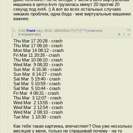
машинка в qemu-kvm грузилась минут 20 против 20
секунд под ext4. :) А вот во всех остальных случаях
никаких проблем, одна беда - мне виртуальные машинки
важнее.
+1
3.14
,
Frank
(
ok
), 19:52, 18/03/2011 [
^
] [
^^
] [
^^^
] [
ответить
]
+
–
[
к модератору
]
/
Thu Mar 17 20:28 - crash
Thu Mar 17 08:16 - crash
Mon Mar 14 08:12 - crash
Fri Mar 11 20:26 - crash
Thu Mar 10 08:10 - crash
Wed Mar 9 08:20 - crash
Sun Mar 6 16:36 - crash
Sun Mar 6 14:27 - crash
Sat Mar 5 19:40 - crash
Sat Mar 5 10:59 - crash
Sat Mar 5 10:44 - crash
Fri Mar 4 06:31 - crash
Thu Mar 3 12:07 - crash
Wed Mar 2 13:55 - crash
Wed Mar 2 12:54 - crash
Wed Mar 2 08:10 - crash
Tue Mar 1 10:30 - crash
Как тебе такая картинка, впечатляет? Она уже несколько
месяцев у меня, только не спрашивай почему - на то