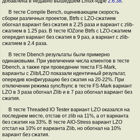
добавлена в недавно вышедшем Linux-ядре
2.6.38
.
В тесте Compile Bench, оценивающем скорость
сборки различных проектов, Btrfs c LZO-сжатием
обогнал вариант без сжатия в 2.25 раза и вариант с zlib-
сжатием в 1.25 раз. В тесте IOZone Btrfs c LZO-сжатием
опередил вариант без сжатия в 9 раз, а вариант с zlib-
сжатием в 2.4 раза.
В тесте Dbench результаты были примерно
одинаковыми. При увеличении числа клиентов в тесте
Dbench, а также при проведении текста FS-Mark,
варианты с Zlib/LZO показали идентичный результат,
опередив конфигурацию без сжатия на 20-22%. При
отключении режима sync/fsync в тесте FS-Mark вариант
LZO в 3 раза обогнал Zlib и в 7 раз обогнал вариант без
сжатия.
В тесте Threaded IO Tester вариант LZO оказался на
последнем месте, отстав от zlib на 11%, а от варианта
без сжатия на 33%. В тесте AIO-Stress вариант LZO
отстал на 10% от варианта Zlib, но обогнал на 10%
вариант без сжатия.