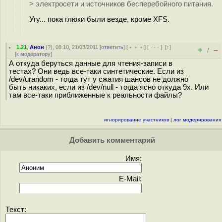
> электросети и источников бесперебойного питания.
Угу... пока глюки были везде, кроме XFS.
1.21
,
Анон
(
?
), 08:10, 21/03/2011 [
ответить
] [
﹢﹢﹢
] [
· · ·
]
[
↑
]
+
–
/
[
к модератору
]
А откуда беруться данные для чтения-записи в
тестах? Они ведь все-таки синтетические. Если из
/dev/urandom - тогда тут у сжатия шансов не должно
быть никаких, если из /dev/null - тогда ясно откуда 9х. Или
там все-таки приближенные к реальности файлы?
игнорирование участников
|
лог модерирования
Добавить комментарий
Имя:
E-Mail:
Текст: