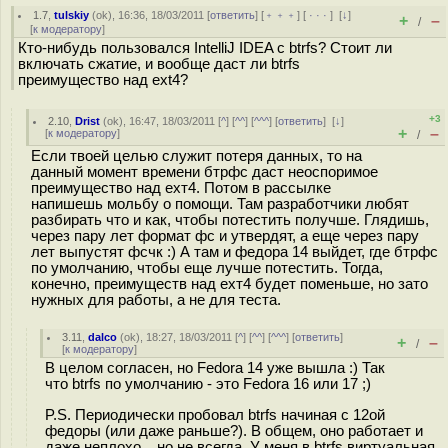
1.7
,
tulskiy
(
ok
), 16:36, 18/03/2011 [
ответить
] [
﹢﹢﹢
] [
· · ·
]
[
↓
]
+
–
/
[
к модератору
]
Кто-нибудь пользовался IntelliJ IDEA c btrfs? Стоит ли
включать сжатие, и вообще даст ли btrfs
преимущество над ext4?
+3
2.10
,
Drist
(
ok
), 16:47, 18/03/2011 [
^
] [
^^
] [
^^^
] [
ответить
]
[
↓
]
+
–
[
к модератору
]
/
Если твоей целью служит потеря данных, то на
данный момент времени бтрфс даст неоспоримое
преимущество над ехт4. Потом в рассылке
напишешь мольбу о помощи. Там разработчики любят
разбирать что и как, чтобы потестить получше. Глядишь,
через пару лет формат фс и утвердят, а еще через пару
лет выпустят фсчк :) А там и федора 14 выйдет, где бтрфс
по умолчанию, чтобы еще лучше потестить. Тогда,
конечно, преимуществ над ехт4 будет поменьше, но зато
нужных для работы, а не для теста.
3.11
,
dalco
(
ok
), 18:27, 18/03/2011 [
^
] [
^^
] [
^^^
] [
ответить
]
+
–
/
[
к модератору
]
В целом согласен, но Fedora 14 уже вышла :) Так
что btrfs по умолчанию - это Fedora 16 или 17 ;)
P.S. Периодически пробовал btrfs начиная с 12ой
федоры (или даже раньше?). В общем, оно работает и
даже неплохо... но не всегда. У меня в btrfs виртуальная