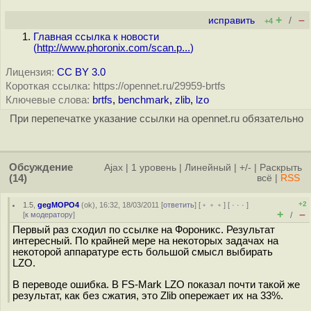
+
–
исправить
/
+4
Главная ссылка к новости
(
http://www.phoronix.com/scan.p...
)
Лицензия:
CC BY 3.0
Короткая ссылка: https://opennet.ru/29959-brtfs
Ключевые слова:
brtfs
,
benchmark
,
zlib
,
lzo
При перепечатке указание ссылки на opennet.ru обязательно
Обсуждение
Ajax
|
1 уровень
|
Линейный
|
+/-
|
Раскрыть
(14)
всё
|
RSS
+2
1.5
,
gegMOPO4
(
ok
), 16:32, 18/03/2011 [
ответить
] [
﹢﹢﹢
] [
· · ·
]
+
–
[
к модератору
]
/
Первый раз сходил по ссылке на Фороникс. Результат
интересный. По крайней мере на некоторых задачах на
некоторой аппаратуре есть большой смысл выбирать
LZO.
В переводе ошибка. В FS-Mark LZO показал почти такой же
результат, как без сжатия, это Zlib опережает их на 33%.