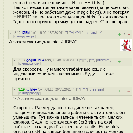
есть объективные причины. И это НЕ btrfs :)
Так вот, несмотря на такие завешивания (чаще всего вис
железный и не работают даже magic keys), я не потерял
НИЧЕГО за пол года эксплуатации btrfs. Так что насчёт
"даст неоспоримое преимущество над ехт4" ты не прав.
2.12
,
iZEN
(
ok
), 19:00, 18/03/2011 [
^
] [
^^
] [
^^^
] [
ответить
]
[
↑
]
+
–
/
[
к модератору
]
А зачем сжатие для IntelliJ IDEA?
3.13
,
gegMOPO4
(
ok
), 19:48, 18/03/2011 [
^
] [
^^
] [
^^^
] [
ответить
]
+
–
/
[
к модератору
]
Для скорости. Ну и многогигабайтные кеши с
индексами если меньше занимать будут — тоже
приятно.
3.19
,
tulskiy
(
ok
), 08:16, 20/03/2011 [
^
] [
^^
] [
^^^
] [
ответить
]
+
–
/
[
к модератору
]
> А зачем сжатие для IntelliJ IDEA?
Скорость. Размер данных на диске не так важен,
но время индексирования и работы с свн хотелось бы
уменьшить. Тут важна запись и чтение тысяч мелких
файлов. Судя по тестам самих JetBrains на ext4
работает раза в два быстрее чем на ntfs. Если btrfs
быстрее ext4 на записи большого количества мелких