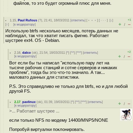
файлов, то это будет огромный плюс для меня.
+1
1.15
,
Paul Rufous
(
?
), 21:41, 18/03/2011 [
ответить
] [
﹢﹢﹢
] [
· · ·
]
[
↓
]
+
–
[
↑
] [
к модератору
]
/
Использую btrfs несколько месяцев, потерь данных не
наблюдал, так что хватит писать фигню. Работает
шустрее ext4. OS - Debian.
+2
2.16
,
dalco
(
ok
), 21:54, 18/03/2011 [
^
] [
^^
] [
^^^
] [
ответить
]
+
–
[
к модератору
]
/
Вот если бы ты написал "использую пару лет на
тысяче рабочих станций и сотне серверов и никаких
проблем", тогда бы это что-то значило. А так...
маловато данных для статистики.
P.S. Это справедливо не только для btrfs, но и для любой
другой FS.
2.17
,
pavlinux
(
ok
), 01:39, 19/03/2011 [
^
] [
^^
] [
^^^
] [
ответить
]
+
–
/
[
к модератору
]
>... Работает шустрее ...
если только NFS по модему 14400/MNP5/NONE
Попробуй виртуалки поклонировать.