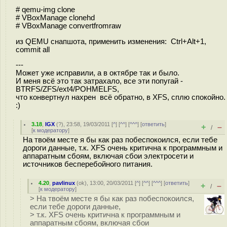
# qemu-img clone
# VBoxManage clonehd
# VBoxManage convertfromraw
из QEMU снапшота, применить изменения: Ctrl+Alt+1,
commit all
---
Может уже исправили, а в октябре так и было.
И меня всё это так затрахало, все эти попугай -
BTRFS/ZFS/ext4/POHMELFS,
что конвертнул нахрен всё обратно, в XFS, сплю спокойно.
:)
3.18
,
IGX
(
?
), 23:58, 19/03/2011 [
^
] [
^^
] [
^^^
] [
ответить
]
+
–
/
[
к модератору
]
На твоём месте я бы как раз побеспокоился, если тебе
дороги данные, т.к. XFS очень критична к программным и
аппаратным сбоям, включая сбои электросети и
источников бесперебойного питания.
4.20
,
pavlinux
(
ok
), 13:00, 20/03/2011 [
^
] [
^^
] [
^^^
] [
ответить
]
+
–
/
[
к модератору
]
> На твоём месте я бы как раз побеспокоился,
если тебе дороги данные,
> т.к. XFS очень критична к программным и
аппаратным сбоям, включая сбои