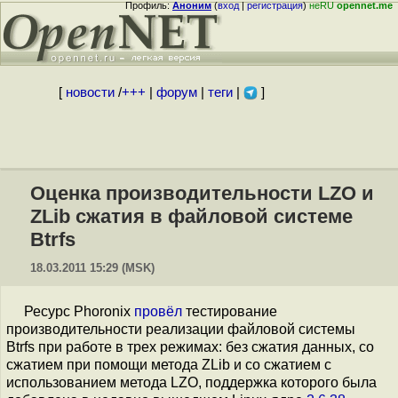
Профиль:
Аноним
(
вход
|
регистрация
)
неRU
opennet.me
[
новости
/
+++
|
форум
|
теги
|
]
Оценка производительности LZO и
ZLib сжатия в файловой системе
Btrfs
18.03.2011 15:29 (MSK)
Ресурс Phoronix
провёл
тестирование
производительности реализации файловой системы
Btrfs при работе в трех режимах: без сжатия данных, со
сжатием при помощи метода ZLib и со сжатием с
использованием метода LZO, поддержка которого была