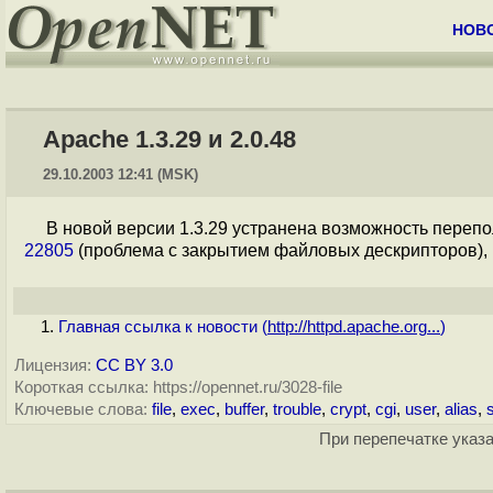
НОВ
Apache 1.3.29 и 2.0.48
29.10.2003 12:41 (MSK)
В новой версии 1.3.29 устранена возможность перепо
22805
(проблема с закрытием файловых дескрипторов),
Главная ссылка к новости (
http://httpd.apache.org...
)
Лицензия:
CC BY 3.0
Короткая ссылка: https://opennet.ru/3028-file
Ключевые слова:
file
,
exec
,
buffer
,
trouble
,
crypt
,
cgi
,
user
,
alias
,
При перепечатке указа