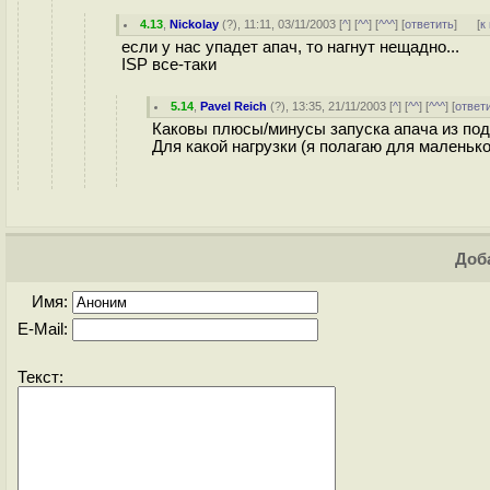
4.13
,
Nickolay
(
?
), 11:11, 03/11/2003 [
^
] [
^^
] [
^^^
] [
ответить
]
[
к
если у нас упадет апач, то нагнут нещадно...
ISP все-таки
5.14
,
Pavel Reich
(
?
), 13:35, 21/11/2003 [
^
] [
^^
] [
^^^
] [
ответ
Каковы плюсы/минусы запуска апача из под x
Для какой нагрузки (я полагаю для малень
Доба
Имя:
E-Mail:
Текст: