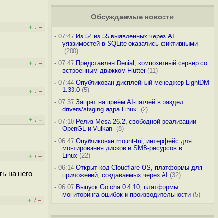
Обсуждаемые новости
+
–
/
-
07:47
Из 54 из 55 выявленных через AI
уязвимостей в SQLite оказались фиктивными
(200)
+
–
-
07:47
Представлен Denial, композитный сервер со
/
встроенным движком Flutter
(11)
-
07:44
Опубликован дисплейный менеджер LightDM
1.33.0
(5)
+
–
/
-
07:37
Запрет на приём AI-патчей в раздел
drivers/staging ядра Linux
(2)
+
–
/
-
07:10
Релиз Mesa 26.2, свободной реализации
OpenGL и Vulkan
(8)
-
06:47
Опубликован mount-tui, интерфейс для
монтирования дисков и SMB-ресурсов в
Linux
(22)
+
–
/
-
06:14
Открыт код Cloudflare OS, платформы для
ть на него
приложений, создаваемых через AI
(32)
-
06:07
Выпуск Gotcha 0.4.10, платформы
мониторинга ошибок и производительности
(5)
+
–
/