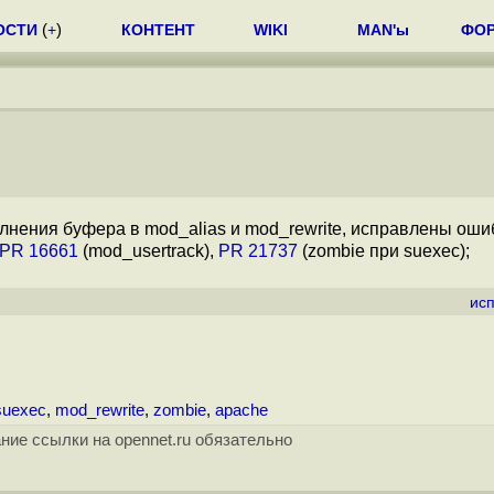
ОСТИ
(
+
)
КОНТЕНТ
WIKI
MAN'ы
ФО
лнения буфера в mod_alias и mod_rewrite, исправлены оши
PR 16661
(mod_usertrack),
PR 21737
(zombie при suexec);
ис
suexec
,
mod_rewrite
,
zombie
,
apache
ние ссылки на opennet.ru обязательно