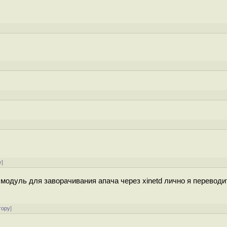
у
]
ся модуль для заворачивания апача через xinetd лично я переводи
тору
]