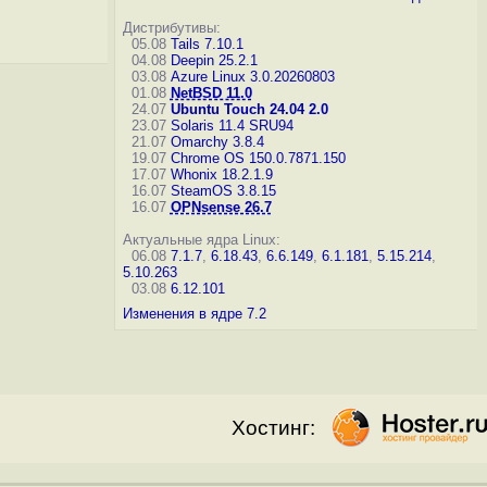
Дистрибутивы:
05.08
Tails 7.10.1
04.08
Deepin 25.2.1
03.08
Azure Linux 3.0.20260803
01.08
NetBSD 11.0
24.07
Ubuntu Touch 24.04 2.0
23.07
Solaris 11.4 SRU94
21.07
Omarchy 3.8.4
19.07
Chrome OS 150.0.7871.150
17.07
Whonix 18.2.1.9
16.07
SteamOS 3.8.15
16.07
OPNsense 26.7
Актуальные ядра Linux:
06.08
7.1.7
,
6.18.43
,
6.6.149
,
6.1.181
,
5.15.214
,
5.10.263
03.08
6.12.101
Изменения в ядре 7.2
Хостинг: