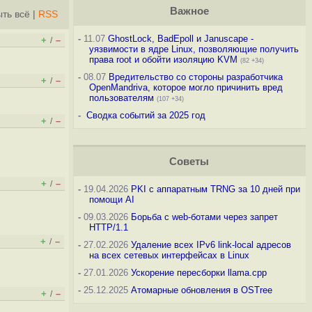
Важное
ть всё
|
RSS
-
11.07
GhostLock, BadEpoll и Januscape -
+
–
/
уязвимости в ядре Linux, позволяющие получить
права root и обойти изоляцию KVM
(82 +34)
-
08.07
Вредительство со стороны разработчика
+
–
/
OpenMandriva, которое могло причинить вред
пользователям
(107 +34)
-
Сводка событий за 2025 год
+
–
/
Советы
+
–
/
-
19.04.2026
PKI с аппаратным TRNG за 10 дней при
помощи AI
-
09.03.2026
Борьба с web-ботами через запрет
HTTP/1.1
+
–
/
-
27.02.2026
Удаление всех IPv6 link-local адресов
на всех сетевых интерфейсах в Linux
-
27.01.2026
Ускорение пересборки llama.cpp
-
25.12.2025
Атомарные обновления в OSTree
+
–
/