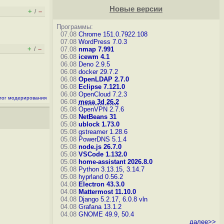
Новые версии
+
–
/
Программы:
07.08
Chrome 151.0.7922.108
07.08
WordPress 7.0.3
+
–
/
07.08
nmap 7.991
06.08
icewm 4.1
06.08
Deno 2.9.5
06.08
docker 29.7.2
06.08
OpenLDAP 2.7.0
06.08
Eclipse 7.121.0
06.08
OpenCloud 7.2.3
лог модерирования
06.08
mesa 3d 26.2
05.08
OpenVPN 2.7.6
05.08
NetBeans 31
05.08
ublock 1.73.0
05.08
gstreamer 1.28.6
05.08
PowerDNS 5.1.4
05.08
node.js 26.7.0
05.08
VSCode 1.132.0
05.08
home-assistant 2026.8.0
05.08
Python 3.13.15, 3.14.7
05.08
hyprland 0.56.2
04.08
Electron 43.3.0
04.08
Mattermost 11.10.0
04.08
Django 5.2.17, 6.0.8
vln
04.08
Grafana 13.1.2
04.08
GNOME 49.9, 50.4
далее>>