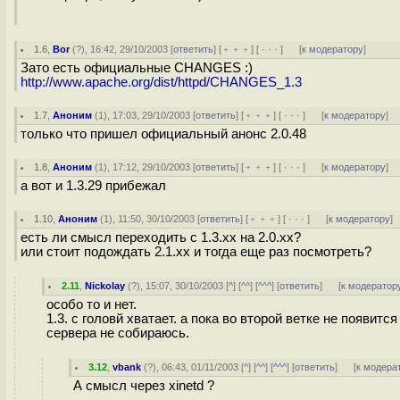
1.6
,
Bor
(
?
), 16:42, 29/10/2003 [
ответить
] [
﹢﹢﹢
] [
· · ·
]
[
к модератору
]
Зато есть официальные CHANGES :)
http://www.apache.org/dist/httpd/CHANGES_1.3
1.7
,
Аноним
(
1
), 17:03, 29/10/2003 [
ответить
] [
﹢﹢﹢
] [
· · ·
]
[
к модератору
]
только что пришел официальный анонс 2.0.48
1.8
,
Аноним
(
1
), 17:12, 29/10/2003 [
ответить
] [
﹢﹢﹢
] [
· · ·
]
[
к модератору
]
а вот и 1.3.29 прибежал
1.10
,
Аноним
(
1
), 11:50, 30/10/2003 [
ответить
] [
﹢﹢﹢
] [
· · ·
]
[
к модератору
]
есть ли смысл переходить с 1.3.хх на 2.0.хх?
или стоит подождать 2.1.хх и тогда еще раз посмотреть?
2.11
,
Nickolay
(
?
), 15:07, 30/10/2003 [
^
] [
^^
] [
^^^
] [
ответить
]
[
к модератор
особо то и нет.
1.3. с головй хватает. а пока во второй ветке не появит
сервера не собираюсь.
3.12
,
vbank
(
?
), 06:43, 01/11/2003 [
^
] [
^^
] [
^^^
] [
ответить
]
[
к модера
А смысл через xinetd ?