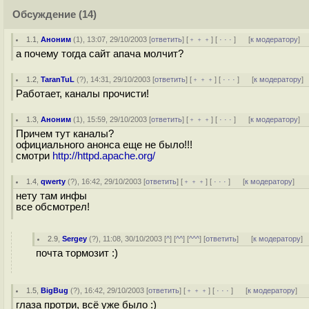
Обсуждение
(14)
1.1
,
Аноним
(
1
), 13:07, 29/10/2003 [
ответить
] [
﹢﹢﹢
] [
· · ·
]
[
к модератору
]
а почему тогда сайт апача молчит?
1.2
,
TaranTuL
(
?
), 14:31, 29/10/2003 [
ответить
] [
﹢﹢﹢
] [
· · ·
]
[
к модератору
]
Работает, каналы прочисти!
1.3
,
Аноним
(
1
), 15:59, 29/10/2003 [
ответить
] [
﹢﹢﹢
] [
· · ·
]
[
к модератору
]
Причем тут каналы?
официального анонса еще не было!!!
смотри
http://httpd.apache.org/
1.4
,
qwerty
(
?
), 16:42, 29/10/2003 [
ответить
] [
﹢﹢﹢
] [
· · ·
]
[
к модератору
]
нету там инфы
все обсмотрел!
2.9
,
Sergey
(
?
), 11:08, 30/10/2003 [
^
] [
^^
] [
^^^
] [
ответить
]
[
к модератору
]
почта тормозит :)
1.5
,
BigBug
(
?
), 16:42, 29/10/2003 [
ответить
] [
﹢﹢﹢
] [
· · ·
]
[
к модератору
]
глаза протри, всё уже было :)