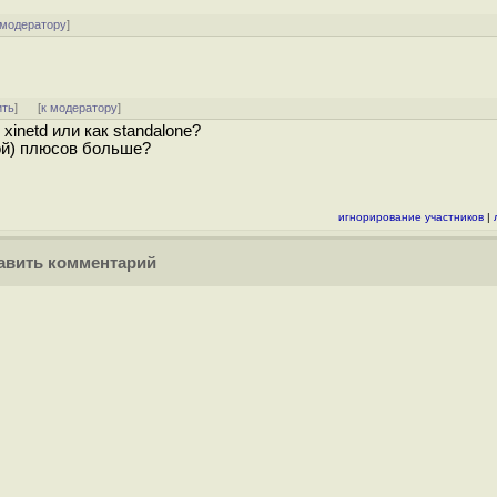
 модератору
]
ить
]
[
к модератору
]
inetd или как standalone?
кой) плюсов больше?
игнорирование участников
|
вить комментарий