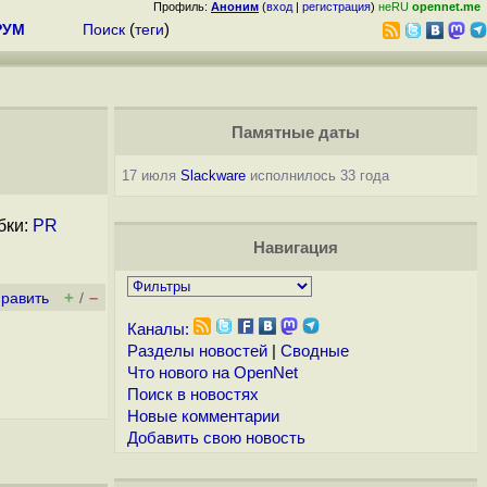
Профиль:
Аноним
(
вход
|
регистрация
)
неRU
opennet.me
РУМ
Поиск
(
теги
)
Памятные даты
17 июля
Slackware
исполнилось 33 года
бки:
PR
Навигация
+
–
править
/
Каналы:
Разделы новостей
|
Сводные
Что нового на OpenNet
Поиск в новостях
Новые комментарии
Добавить свою новость