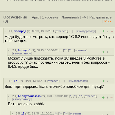
Обсуждение
Ajax
|
1 уровень
|
Линейный
|
+/-
|
Раскрыть всё
(8)
|
RSS
+
–
1.1
,
Зловред
(
?
), 00:09, 13/10/2011 [
ответить
]
[
↓
] [
к модератору
]
/
Надо будет посмотреть, как сервер 1С 8.2 использует базу в
течение дня.
2.2
,
Anonym1
(
?
), 08:13, 13/10/2011 [
^
] [
^^
] [
^^^
] [
ответить
]
+
–
/
[
к модератору
]
Может, лучше подождать, пока 1С введет 9 Postgres в
production? Счас последний разрешенный без вопросов -
8.4.3, вроде бы...
+
–
1.3
,
17
(
??
), 11:01, 13/10/2011 [
ответить
]
[
↑
] [
к модератору
]
/
Выглядит здорово. Есть что-либо подобное для mysql?
2.4
,
Anonymousssss
(
?
), 13:06, 13/10/2011 [
^
] [
^^
] [
^^^
] [
ответить
]
+
–
/
[
к модератору
]
Есть конечно. zabbix.
3.5
,
17
(
??
), 13:45, 13/10/2011 [
^
] [
^^
] [
^^^
] [
ответить
]
+
–