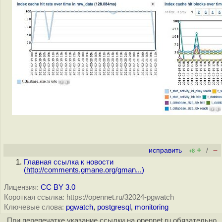
+
–
исправить
/
+8
Главная ссылка к новости
(
http://comments.gmane.org/gman...
)
Лицензия:
CC BY 3.0
Короткая ссылка: https://opennet.ru/32024-pgwatch
Ключевые слова:
pgwatch
,
postgresql
,
monitoring
При перепечатке указание ссылки на opennet.ru обязательно