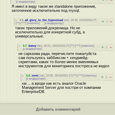
/
[
к модератору
]
Я имел в виду такое же standalone приложение,
заточенное исключительно под mysql.
4.6
,
all_glory_to_the_hypnotoad
(
ok
), 18:30, 13/10/2011 [
^
]
+
–
/
[
^^
] [
^^^
] [
ответить
]
[
к модератору
]
таких приложений дохренища. Но не
исключительно для конкретной субд, а
универсальные.
5.7
,
daevy
(
ok
), 20:21, 13/10/2011 [
^
] [
^^
] [
^^^
] [
ответить
]
+
–
/
[
к модератору
]
не сарказма ради, перечислите пожалуйста
сам пользуюсь заббиксом + хендмейд-
скриптами, каких то более менее вменяемых
инструментов для мониторинга постгреса не видел
6.8
,
zerot
(
ok
), 22:05, 16/10/2011 [
^
] [
^^
] [
^^^
] [
ответить
]
+
–
/
[
к модератору
]
хм ... а вроде как есть аналог Oracle
Management Server для постгри от компании
EnterpriseDB
Добавить комментарий