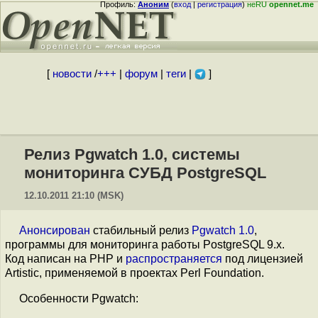
Профиль:
Аноним
(
вход
|
регистрация
)
неRU
opennet.me
[
новости
/
+++
|
форум
|
теги
|
]
Релиз Pgwatch 1.0, системы
мониторинга СУБД PostgreSQL
12.10.2011 21:10 (MSK)
Анонсирован
стабильный релиз
Pgwatch 1.0
,
программы для мониторинга работы PostgreSQL 9.x.
Код написан на PHP и
распространяется
под лицензией
Artistic, применяемой в проектах Perl Foundation.
Особенности Pgwatch: