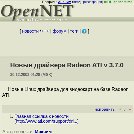
Профиль:
Аноним
(
вход
|
регистрация
)
неRU
opennet.me
[
новости
/
+++
|
форум
|
теги
|
]
Новые драйвера Radeon ATI v 3.7.0
30.12.2003 01:28 (MSK)
Новые Linux драйвера для видеокарт на базе Radeon
ATI.
+
–
исправить
/
Главная ссылка к новости
(
http://www.ati.com/support/dri...
)
Автор новости:
Максим