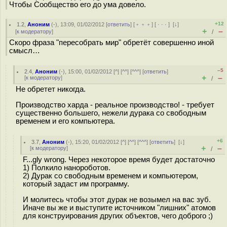
Чтобы Сообщество его до ума довело.
+12
1.2
,
Аноним
(
-
), 13:09, 01/02/2012 [
ответить
] [
﹢﹢﹢
] [
· · ·
]
[
↓
]
+
–
[
к модератору
]
/
Скоро фраза "пересобрать мир" обретёт совершенно иной
смысл…
–5
2.4
,
Аноним
(
-
), 15:00, 01/02/2012 [
^
] [
^^
] [
^^^
] [
ответить
]
+
–
[
к модератору
]
/
Не обретет никогда.
Производство харда - реальное производство! - требует
существенно большего, нежели дурака со свободным
временем и его компьютера.
+6
3.7
,
Аноним
(
-
), 15:20, 01/02/2012 [
^
] [
^^
] [
^^^
] [
ответить
]
[
↓
]
+
–
[
к модератору
]
/
F...gly wrong. Через некоторое время будет достаточно
1) Полкило нанороботов.
2) Дурак со свободным временем и компьютером,
который задаст им программу.
И молитесь чтобы этот дурак не возымел на вас зуб.
Иначе вы же и выступите источником "лишних" атомов
для конструирования других объектов, чего доброго ;)