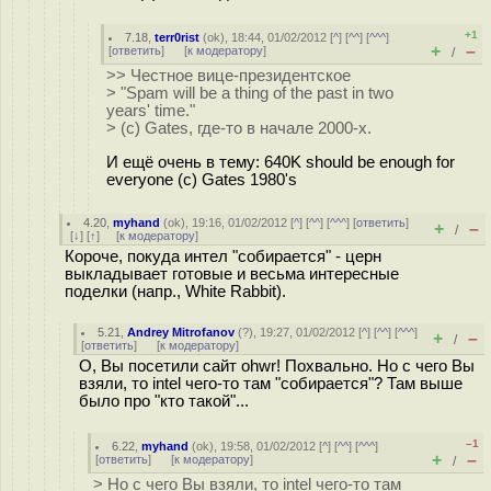
+1
7.18
,
terr0rist
(
ok
), 18:44, 01/02/2012 [
^
] [
^^
] [
^^^
]
+
–
[
ответить
]
[
к модератору
]
/
>> Честное вице-президентское
> "Spam will be a thing of the past in two
years' time."
> (c) Gates, где-то в начале 2000-х.
И ещё очень в тему: 640K should be enough for
everyone (c) Gates 1980's
4.20
,
myhand
(
ok
), 19:16, 01/02/2012 [
^
] [
^^
] [
^^^
] [
ответить
]
+
–
/
[
↓
] [
↑
] [
к модератору
]
Короче, покуда интел "собирается" - церн
выкладывает готовые и весьма интересные
поделки (напр., White Rabbit).
5.21
,
Andrey Mitrofanov
(
?
), 19:27, 01/02/2012 [
^
] [
^^
] [
^^^
]
+
–
/
[
ответить
]
[
к модератору
]
О, Вы посетили сайт ohwr! Похвально. Но с чего Вы
взяли, то intel чего-то там "собирается"? Там выше
было про "кто такой"...
–1
6.22
,
myhand
(
ok
), 19:58, 01/02/2012 [
^
] [
^^
] [
^^^
]
+
–
[
ответить
]
[
к модератору
]
/
> Но с чего Вы взяли, то intel чего-то там