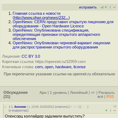
+
–
исправить
/
+8
Главная ссылка к новости
(
http://www.ohwr.org/news/232...
)
OpenNews: CERN представил открытую лицензию для
оборудования - Open Hardware Licence
OpenNews: Опубликована спецификация,
определяющая признаки открытого аппаратного
обеспечения
OpenNews: Опубликован черновой вариант лицензии
для распространения открытого оборудования
Лицензия:
CC BY 3.0
Короткая ссылка: https://opennet.ru/32959-cern
Ключевые слова:
cern
,
open
,
hardware
,
license
При перепечатке указание ссылки на opennet.ru обязательно
Обсуждение
Ajax
|
1 уровень
|
Линейный
|
+/-
|
Раскрыть
(31)
всё
|
RSS
+1
1.1
,
Аноним
(
-
), 13:04, 01/02/2012 [
ответить
] [
﹢﹢﹢
] [
· · ·
]
+
–
[
к модератору
]
/
Опенсорц коллайдер задумали выпустить?