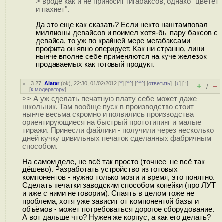
> вроде как и не приносит гигабаксов, однако "цветёт
и пахнет".
Да это еще как сказать? Если некто наштамповал
миллионы девайсов и поимел хотя-бы пару баксов с
девайса, то уж по крайней мере мегабаксами
профита он явно оперирует. Как ни странно, лини
нынче вполне себе применяются на куче железок
продаваемых как готовый продукт.
3.27
,
Alatar
(
ok
), 22:30, 01/02/2012 [
^
] [
^^
] [
^^^
] [
ответить
]
[
↓
] [
↑
]
+
–
/
[
к модератору
]
>> А уж сделать печатную плату себе может даже
школьник. Там вообще пуск в производство стоит
нынче весьма скромно и появились производства
ориентирующиеся на быстрый прототипинг и малые
тиражи. Принесли файлики - получили через несколько
дней кучку цивильных печаток сделанных фабричным
способом.
На самом деле, не всё так просто (точнее, не всё так
дёшево). Разработать устройство из готовых
компонентов - нужно только мозги и время, это понятно.
Сделать печатки заводским способом копейки (про ЛУТ
и иже с ними не говорим). Спаять в целом тоже не
проблема, хотя уже зависит от компонентой базы и
объёмов - может потребоваться дорогое оборудование.
А вот дальше что? Нужен же корпус, а как его делать?