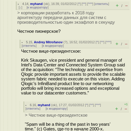
4.14
,
myhand
(
ok
), 16:39, 01/02/2012 [
^
] [
^^
] [
^^^
] [
ответить
]
+
–
/
[
↓
] [
к модератору
]
> корпорации разработать к 2018 году
архитектуру передачи данных для систем с
производительностью один экзафлоп в секунду
Честное пионерское?
5.15
,
Andrey Mitrofanov
(
?
), 16:52, 01/02/2012 [
^
] [
^^
] [
^^^
]
+
–
/
[
ответить
]
[
к модератору
]
Честное вице-президентское:
Kirk Skaugen, vice president and general manager of
Intel’s Data Center and Connected System Group said
of the acquisition: “The technology and expertise from
Qlogic provide important assets to provide the scalable
system fabric needed to execute on this vision. Adding
Qlogic’s InfiniBand product line to our networking
portfolio will bring increased options and exceptional
value to our datacenter customers.”
+1
6.16
,
myhand
(
ok
), 17:27, 01/02/2012 [
^
] [
^^
] [
^^^
]
+
–
[
ответить
]
[
к модератору
]
/
> Честное вице-президентское
"Spam will be a thing of the past in two years'
time." (c) Gates, где-то в начале 2000-х.