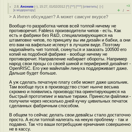
+3
2.8
,
Аноним
(
-
), 15:27, 01/02/2012 [
^
] [
^^
] [
^^^
] [
ответить
]
[
↑
]
+
–
[
к модератору
]
/
> А Интел обсуждает? А может самсунг вкурсе?
Вообще-то разработка чипов всей толпой ничему не
противоречит. Fabless производители чипов - есть. Как
есть и фабрики без R&D, специализирующиеся на
штамповке чипов, по принципу вы им дизайн и бабки, а они
его вам на вафельке испекут в лучшем виде. Поэтому
надизайнить чип толпой, скинуться и заказать 100500 его
копий на подобной фабрике - вообще ничему не
противоречит. Направление набирает обороты. Например
народ свои процы со своей шиной и периферией дизайнит -
OpenRISC. Его уже майнлайн линуха поддерживает даже.
Дальше будет больше.
А уж сделать печатную плату себе может даже школьник.
Там вообще пуск в производство стоит нынче весьма
скромно и появились производства ориентирующиеся на
быстрый прототипинг и малые тиражи. Принесли файлики -
получили через несколько дней кучку цивильных печаток
сделанных фабричным способом.
В общем то сейчас делать свои девайсы стало достаточно
просто. А если толпой налегать на некую проблему - так и
подавно. Так что ваши потребццкие ерничания совершенно
не в кассу.