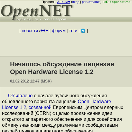
Профиль:
Аноним
(
вход
|
регистрация
)
неRU
opennet.me
[
новости
/
+++
|
форум
|
теги
|
]
Началось обсуждение лицензии
Open Hardware License 1.2
01.02.2012 12:47 (MSK)
Объявлено
о начале публичного обсуждения
обновлённого варианта лицензии
Open Hardware
License 1.2
,
созданной
Европейским Центром ядерных
исследований (CERN) с целью продвижения идеи
открытого аппаратного обеспечения и для содействия
обмену знаниями между различными сообществами
разработчиков аппаратного обеспечения.