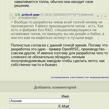
наваливается толпа, обычно она находит свое
решение.
3.31
,
добрый дядя
(
?
), 23:22, 01/02/2012 [
^
] [
^^
] [
^^^
] [
ответить
]
+
–
/
[
↑
] [
к модератору
]
> Вообще-то разработка чипов всей толпой ничему не
противоречит. Fabless производители чипов - есть. Как
есть и фабрики без R&D, специализирующиеся на
штамповке чипов, по принципу вы им дизайн и бабки, а
они его вам на вафельке испекут в лучшем виде.
Полностью согласен с данной точкой зрения. Потому что
разработка это одно - пример OpenRISC, производство -
совсем другое. И именно поэтому для разработки чего то
сложного не обязательно обладать личным
полупроводниковым заводом чтобы сделать нечто, как
собственно часто и бывает.
игнорирование участников
|
лог модерирования
Добавить комментарий
Имя:
E-Mail: