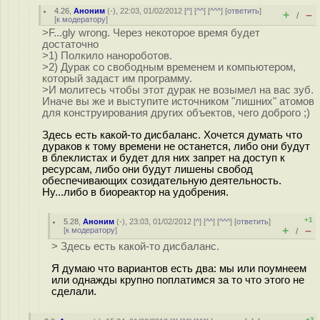
4.26
,
Аноним
(
-
), 22:03, 01/02/2012 [
^
] [
^^
] [
^^^
] [
ответить
]
+
–
/
[
к модератору
]
>F...gly wrong. Через некоторое время будет
достаточно
>1) Полкило нанороботов.
>2) Дурак со свободным временем и компьютером,
который задаст им программу.
>И молитесь чтобы этот дурак не возымел на вас зуб.
Иначе вы же и выступите источником "лишних" атомов
для конструирования других объектов, чего доброго ;)
Здесь есть какой-то дисбаланс. Хочется думать что
дураков к тому времени не останется, либо они будут
в блеклистах и будет для них запрет на доступ к
ресурсам, либо они будут лишены свобод
обеспечивающих созидательную деятельность.
Ну...либо в биореактор на удобрения.
+1
5.28
,
Аноним
(
-
), 23:03, 01/02/2012 [
^
] [
^^
] [
^^^
] [
ответить
]
+
–
[
к модератору
]
/
> Здесь есть какой-то дисбаланс.
Я думаю что вариантов есть два: мы или поумнеем
или однажды крупно поплатимся за то что этого не
сделали.
+3