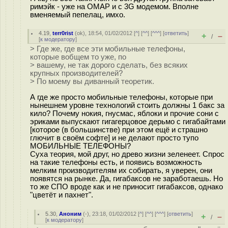
римэйк - уже на OMAP и с 3G модемом. Вполне
вменяемый пепелац, имхо.
4.19
,
terr0rist
(
ok
), 18:54, 01/02/2012 [
^
] [
^^
] [
^^^
] [
ответить
]
+
–
/
[
к модератору
]
> Где же, где все эти мобильные телефоны,
которые вобщем то уже, по
> вашему, не так дорого сделать, без всяких
крупных производителей?
> По моему вы диванный теоретик.
А где же просто мобильные телефоны, которые при
нынешнем уровне технологий стоить должны 1 бакс за
кило? Почему нокия, гнусмас, яблоки и прочие сони с
эриками выпускают гигагерцовое дерьмо с гигабайтами
[которое (в большинстве) при этом ещё и страшно
глючит в своём софте] и не делают просто тупо
МОБИЛЬНЫЕ ТЕЛЕФОНЫ?
Суха теория, мой друг, но древо жизни зеленеет. Спрос
на такие телефоны есть, и появись возможность
мелким производителям их собирать, я уверен, они
появятся на рынке. Да, гигабаксов не заработаешь. Но
то же СПО вроде как и не приносит гигабаксов, однако
"цветёт и пахнет".
5.30
,
Аноним
(
-
), 23:18, 01/02/2012 [
^
] [
^^
] [
^^^
] [
ответить
]
+
–
/
[
к модератору
]