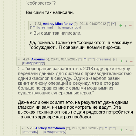
"собирается"?
Вы сами так написали.
7.23
,
Andrey Mitrofanov
(
?
), 20:16, 01/02/2012 [
^
] [
^^
]
+
–
/
[
^^^
] [
ответить
]
[
к модератору
]
> Вы сами так написали.
Да, поймал. Только не "собираются", а максимум
"обсуждают". Я соврамши, возьми пирожок.
4.24
,
Аноним
(
-
), 20:43, 01/02/2012 [
^
] [
^^
] [
^^^
] [
ответить
]
[
↑
]
+
–
/
[
к модератору
]
> ..."корпорации разработать к 2018 году архитектуру
передачи данных для систем с производительностью
один экзафлоп в секунду. Один экзафлоп равен
квинтиллиону операций в секунду, что в сто раз
больше по сравнению с самыми мощными из
существующих суперкомпьютеров."
Даже если они осилят это, на результат даже одним
глазком ни вам, ни мне посмотреть не дадут. Эта
высокая техника отнюдь не для рядового потребителя
- а опен хардваре как раз наоборот
5.25
,
Andrey Mitrofanov
(
?
), 21:03, 01/02/2012 [
^
] [
^^
] [
^^^
]
+
–
/
[
ответить
]
[
к модератору
]