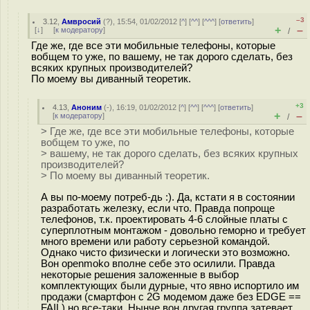
–3
3.12
,
Амвросий
(
?
), 15:54, 01/02/2012 [
^
] [
^^
] [
^^^
] [
ответить
]
+
–
[
↓
] [
к модератору
]
/
Где же, где все эти мобильные телефоны, которые
вобщем то уже, по вашему, не так дорого сделать, без
всяких крупных производителей?
По моему вы диванный теоретик.
+3
4.13
,
Аноним
(
-
), 16:19, 01/02/2012 [
^
] [
^^
] [
^^^
] [
ответить
]
+
–
[
к модератору
]
/
> Где же, где все эти мобильные телефоны, которые
вобщем то уже, по
> вашему, не так дорого сделать, без всяких крупных
производителей?
> По моему вы диванный теоретик.
А вы по-моему потреб-дь :). Да, кстати я в состоянии
разработать железку, если что. Правда попроще
телефонов, т.к. проектировать 4-6 слойные платы с
суперплотным монтажом - довольно геморно и требует
много времени или работу серьезной командой.
Однако чисто физически и логически это возможно.
Вон openmoko вполне себе это осилили. Правда
некоторые решения заложенные в выбор
комплектующих были дурные, что явно испортило им
продажи (смартфон с 2G модемом даже без EDGE ==
FAIL) но все-таки. Нынче вон другая группа затевает