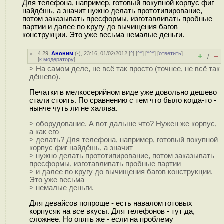
Для телефона, например, готовый покупной корпус фиг
найдёшь, а значит нужно делать прототипирование,
потом заказывать пресформы, изготавливать пробные
партии и далее по кругу до вычищения багов
конструкции. Это уже весьма немалые деньги.
4.29
,
Аноним
(
-
), 23:16, 01/02/2012 [
^
] [
^^
] [
^^^
] [
ответить
]
+
–
/
[
к модератору
]
> На самом деле, не всё так просто (точнее, не всё так
дёшево).
Печатки в мелкосерийном виде уже довольно дешево
стали стоить. По сравнению с тем что было когда-то -
нынче чуть ли не халява.
> оборудование. А вот дальше что? Нужен же корпус,
а как его
> делать? Для телефона, например, готовый покупной
корпус фиг найдёшь, а значит
> нужно делать прототипирование, потом заказывать
пресформы, изготавливать пробные партии
> и далее по кругу до вычищения багов конструкции.
Это уже весьма
> немалые деньги.
Для девайсов попроще - есть навалом готовых
корпусяк на все вкусы. Для телефонов - тут да,
сложнее. Но опять же - если на проблему