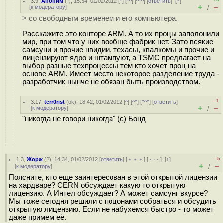
3.9
,
Аноним
(
-
), 15:34, 01/02/2012 [
^
] [
^^
] [
^^^
] [
ответить
]
[
↑
]
+
–
[
к модератору
]
/
> со свободным временем и его компьютера.
Расскажите это конторе ARM. А то их процы заполонили
мир, при том что у них вообще фабрик нет. Зато всякие
самсуни и прочие нвидии, техасы, квалкомы и прочие и
лицензируют ядро и штампуют, а TSMC предлагает на
выбор разные техпроцессы тем кто хочет проц на
основе ARM. Имеет место некоторое разделение труда -
разработчик нынче не обязан быть производством.
–1
3.17
,
terr0rist
(
ok
), 18:42, 01/02/2012 [
^
] [
^^
] [
^^^
] [
ответить
]
+
–
[
к модератору
]
/
"никогда не говори никогда" (с) Бонд
–5
1.3
,
Жорж
(
?
), 14:34, 01/02/2012 [
ответить
] [
﹢﹢﹢
] [
· · ·
]
[
↑
]
+
–
[
к модератору
]
/
Поясните, кто еще заинтересован в этой открытой лицензии
на хардваре? CERN обсуждает какую то открытую
лицензию. А Интел обсуждает? А может самсунг вкурсе?
Мы тоже сегодня решили с поцонами собраться и обсудить
открытую лицензию. Если не набухемся быстро - то может
даже примем её.