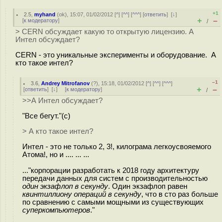
+1
2.5
,
myhand
(
ok
), 15:07, 01/02/2012 [
^
] [
^^
] [
^^^
] [
ответить
]
[
↓
]
+
–
[
к модератору
]
/
> CERN обсуждает какую то открытую лицензию. А
Интел обсуждает?
CERN - это уникальные эксперименты и оборудование. А
кто такое интел?
–1
3.6
,
Andrey Mitrofanov
(
?
), 15:18, 01/02/2012 [
^
] [
^^
] [
^^^
]
+
–
[
ответить
]
[
↓
] [
к модератору
]
/
>>А Интел обсуждает?
"Все бегут."(с)
> А кто такое интел?
Интел - это не только 2, 3!, килограма легкоусвояемого
Атома!, но и .... ... ...
..."корпорации разработать к 2018 году архитектуру
передачи данных для систем с производительностью
один экзафлоп в секунду
. Один экзафлоп равен
квинтиллиону операций в секунду
, что в сто раз больше
по сравнению с самыми мощными из существующих
суперкомпьютеров
."