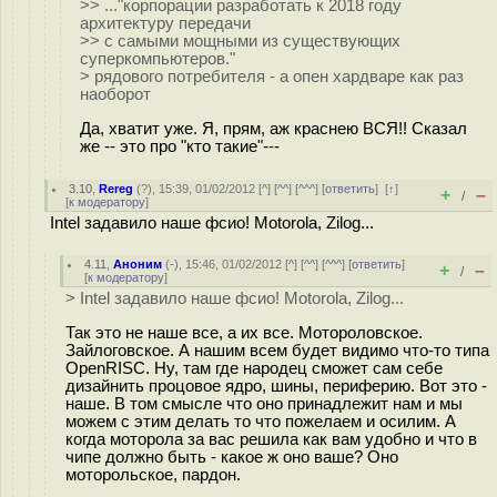
>> ..."корпорации разработать к 2018 году
архитектуру передачи
>> с самыми мощными из существующих
суперкомпьютеров."
> рядового потребителя - а опен хардваре как раз
наоборот
Да, хватит уже. Я, прям, аж краснею ВСЯ!! Сказал
же -- это про "кто такие"---
3.10
,
Rereg
(
?
), 15:39, 01/02/2012 [
^
] [
^^
] [
^^^
] [
ответить
]
[
↑
]
+
–
/
[
к модератору
]
Intel задавило наше фсио! Motorola, Zilog...
4.11
,
Аноним
(
-
), 15:46, 01/02/2012 [
^
] [
^^
] [
^^^
] [
ответить
]
+
–
/
[
к модератору
]
> Intel задавило наше фсио! Motorola, Zilog...
Так это не наше все, а их все. Мотороловское.
Зайлоговское. А нашим всем будет видимо что-то типа
OpenRISC. Ну, там где народец сможет сам себе
дизайнить процовое ядро, шины, периферию. Вот это -
наше. В том смысле что оно принадлежит нам и мы
можем с этим делать то что пожелаем и осилим. А
когда моторола за вас решила как вам удобно и что в
чипе должно быть - какое ж оно ваше? Оно
моторольское, пардон.