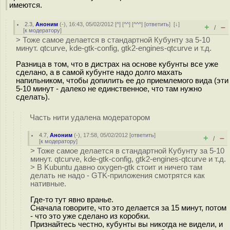
имеются.
2.3
,
Аноним
(
-
), 16:43, 05/02/2012 [
^
] [
^^
] [
^^^
] [
ответить
]
[
↓
]
+
–
/
[
к модератору
]
> Тоже самое делается в стандартной Кубунту за 5-10
минут. qtcurve, kde-gtk-config, gtk2-engines-qtcurve и т.д.
Разница в том, что в дистрах на основе кубунты все уже
сделано, а в самой кубунте надо долго махать
напильником, чтобы допилить ее до приемлемого вида (эти
5-10 минут - далеко не единственное, что там нужно
сделать).
Часть нити удалена модератором
4.7
,
Аноним
(
-
), 17:58, 05/02/2012 [
ответить
]
+
–
/
[
к модератору
]
> Тоже самое делается в стандартной Кубунту за 5-10
минут. qtcurve, kde-gtk-config, gtk2-engines-qtcurve и т.д.
> В Kubuntu давно oxygen-gtk стоит и ничего там
делать не надо - GTK-приложения смотрятся как
нативные.
Где-то тут явно вранье.
Сначала говорите, что это делается за 15 минут, потом
- что это уже сделано из коробки.
Признайтесь честно, кубунты вы никогда не видели, и