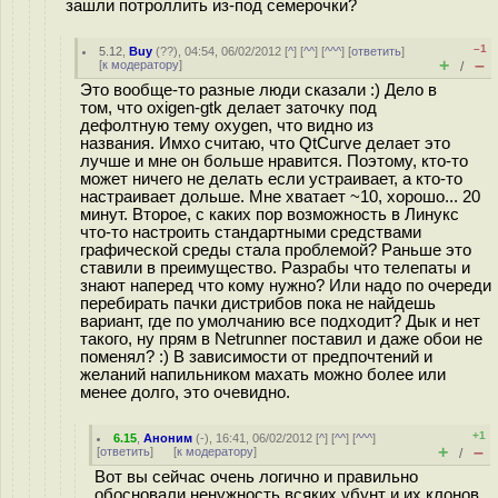
зашли потроллить из-под семерочки?
–1
5.12
,
Buy
(
??
), 04:54, 06/02/2012 [
^
] [
^^
] [
^^^
] [
ответить
]
+
–
[
к модератору
]
/
Это вообще-то разные люди сказали :) Дело в
том, что oxigen-gtk делает заточку под
дефолтную тему oxygen, что видно из
названия. Имхо считаю, что QtCurve делает это
лучше и мне он больше нравится. Поэтому, кто-то
может ничего не делать если устраивает, а кто-то
настраивает дольше. Мне хватает ~10, хорошо... 20
минут. Второе, с каких пор возможность в Линукс
что-то настроить стандартными средствами
графической среды стала проблемой? Раньше это
ставили в преимущество. Разрабы что телепаты и
знают наперед что кому нужно? Или надо по очереди
перебирать пачки дистрибов пока не найдешь
вариант, где по умолчанию все подходит? Дык и нет
такого, ну прям в Netrunner поставил и даже обои не
поменял? :) В зависимости от предпочтений и
желаний напильником махать можно более или
менее долго, это очевидно.
+1
6.15
,
Аноним
(
-
), 16:41, 06/02/2012 [
^
] [
^^
] [
^^^
]
+
–
[
ответить
]
[
к модератору
]
/
Вот вы сейчас очень логично и правильно
обосновали ненужность всяких убунт и их клонов