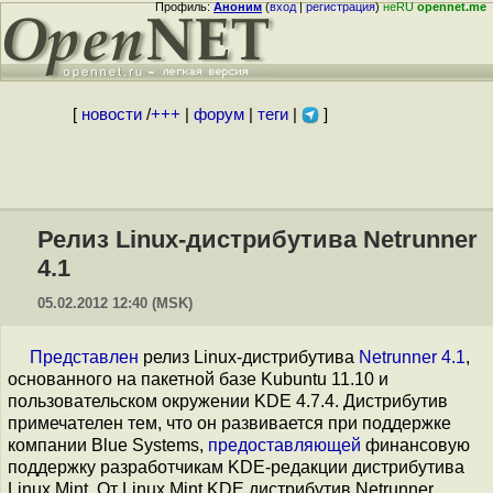
Профиль:
Аноним
(
вход
|
регистрация
)
неRU
opennet.me
[
новости
/
+++
|
форум
|
теги
|
]
Релиз Linux-дистрибутива Netrunner
4.1
05.02.2012 12:40 (MSK)
Представлен
релиз Linux-дистрибутива
Netrunner 4.1
,
основанного на пакетной базе Kubuntu 11.10 и
пользовательском окружении KDE 4.7.4. Дистрибутив
примечателен тем, что он развивается при поддержке
компании Blue Systems,
предоставляющей
финансовую
поддержку разработчикам KDE-редакции дистрибутива
Linux Mint. От Linux Mint KDE дистрибутив Netrunner