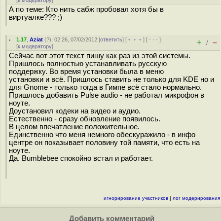
[
к модератору
]
А по теме: Кто нить сабж пробовал хотя бы в
виртуалке??? ;)
1.17
,
Aziat
(
?
), 02:26, 07/02/2012 [
ответить
] [
﹢﹢﹢
] [
· · ·
]
+
–
/
[
к модератору
]
Сейчас вот этот текст пишу как раз из этой системы.
Пришлось полностью устанавливать русскую
поддержку. Во время установки была в меню
установки и всё. Пришлось ставить не только для KDE но и
для Gnome - только тогда в Гимпе всё стало нормально.
Пришлось добавить Pulse audio - не работал микрофон в
ноуте.
Доустановил кодеки на видео и аудио.
Естественно - сразу обновление появилось.
В целом впечатление положительное.
Единственно что меня немного обескуражило - в инфо
центре он показывает половину той памяти, что есть на
ноуте.
Да. Bumblebee спокойно встал и работает.
игнорирование участников
|
лог модерирования
Добавить комментарий