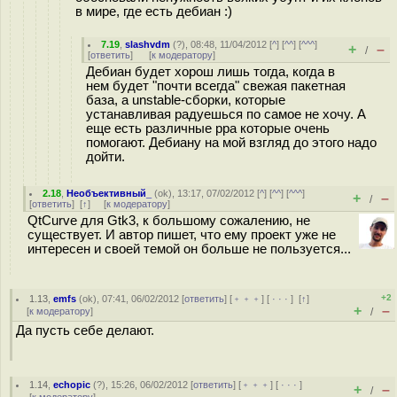
в мире, где есть дебиан :)
7.19
,
slashvdm
(
?
), 08:48, 11/04/2012 [
^
] [
^^
] [
^^^
]
+
–
/
[
ответить
]
[
к модератору
]
Дебиан будет хорош лишь тогда, когда в
нем будет "почти всегда" свежая пакетная
база, а unstable-сборки, которые
устанавливая радуешься по самое не хочу. А
еще есть различные ppa которые очень
помогают. Дебиану на мой взгляд до этого надо
дойти.
2.18
,
Необъективный_
(
ok
), 13:17, 07/02/2012 [
^
] [
^^
] [
^^^
]
+
–
/
[
ответить
]
[
↑
] [
к модератору
]
QtCurve для Gtk3, к большому сожалению, не
существует. И автор пишет, что ему проект уже не
интересен и своей темой он больше не пользуется...
+2
1.13
,
emfs
(
ok
), 07:41, 06/02/2012 [
ответить
] [
﹢﹢﹢
] [
· · ·
]
[
↑
]
+
–
[
к модератору
]
/
Да пусть себе делают.
1.14
,
echopic
(
?
), 15:26, 06/02/2012 [
ответить
] [
﹢﹢﹢
] [
· · ·
]
+
–
/