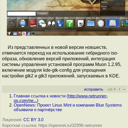
Из представленных в новой версии новшеств,
отмечается переход на использование гибридного iso-
образа, обновление версий приложений, интеграция
системы управления установкой программ Muon 1.2.95,
включение модуля kde-gtk-config для упрощения
настройки gtk2 и gtk3 приложений, запускаемых в KDE.
+
–
исправить
/
+10
Главная ссылка к новости (
http://www.netrunner-
os.com/ne...
)
OpenNews: Проект Linux Mint и компания Blue Systems
объявили о партнёрстве
Лицензия:
CC BY 3.0
Короткая ссылка: https://opennet.ru/32998-netrunner