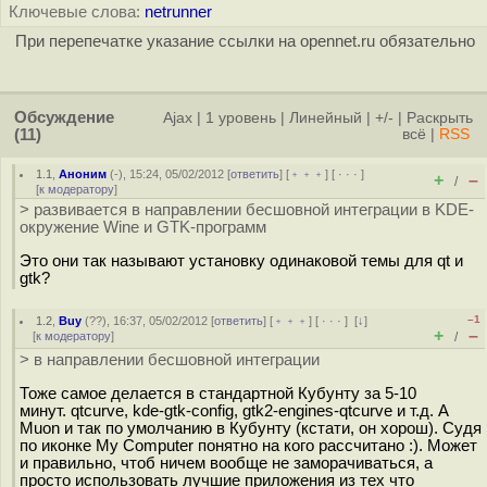
Ключевые слова:
netrunner
При перепечатке указание ссылки на opennet.ru обязательно
Обсуждение
Ajax
|
1 уровень
|
Линейный
|
+/-
|
Раскрыть
(11)
всё
|
RSS
1.1
,
Аноним
(
-
), 15:24, 05/02/2012 [
ответить
] [
﹢﹢﹢
] [
· · ·
]
+
–
/
[
к модератору
]
> развивается в направлении бесшовной интеграции в KDE-
окружение Wine и GTK-программ
Это они так называют установку одинаковой темы для qt и
gtk?
–1
1.2
,
Buy
(
??
), 16:37, 05/02/2012 [
ответить
] [
﹢﹢﹢
] [
· · ·
]
[
↓
]
+
–
[
к модератору
]
/
> в направлении бесшовной интеграции
Тоже самое делается в стандартной Кубунту за 5-10
минут. qtcurve, kde-gtk-config, gtk2-engines-qtcurve и т.д. А
Muon и так по умолчанию в Кубунту (кстати, он хорош). Судя
по иконке My Computer понятно на кого рассчитано :). Может
и правильно, чтоб ничем вообще не заморачиваться, а
просто использовать лучшие приложения из тех что