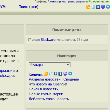
Профиль:
Аноним
(
вход
|
регистрация
)
неRU
opennet.me
РУМ
Поиск
(
теги
)
Памятные даты
17 июля
Slackware
исполнилось 33 года
, сетевыми
оставила
Навигация
е сделки в
ормации
от
Каналы:
etscape
,
Разделы новостей
|
Сводные
Что нового на OpenNet
Поиск в новостях
настоящее
Новые комментарии
удут
Добавить свою новость