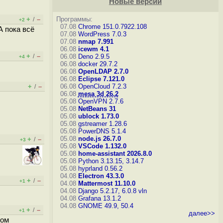
Новые версии
+
–
Программы:
/
+2
07.08
Chrome 151.0.7922.108
А пока всё
07.08
WordPress 7.0.3
07.08
nmap 7.991
06.08
icewm 4.1
+
–
/
06.08
Deno 2.9.5
+4
06.08
docker 29.7.2
06.08
OpenLDAP 2.7.0
06.08
Eclipse 7.121.0
+
–
06.08
OpenCloud 7.2.3
/
06.08
mesa 3d 26.2
05.08
OpenVPN 2.7.6
05.08
NetBeans 31
05.08
ublock 1.73.0
05.08
gstreamer 1.28.6
05.08
PowerDNS 5.1.4
05.08
node.js 26.7.0
+
–
/
+3
05.08
VSCode 1.132.0
05.08
home-assistant 2026.8.0
05.08
Python 3.13.15, 3.14.7
05.08
hyprland 0.56.2
04.08
Electron 43.3.0
+
–
/
+1
04.08
Mattermost 11.10.0
04.08
Django 5.2.17, 6.0.8
vln
04.08
Grafana 13.1.2
04.08
GNOME 49.9, 50.4
+
–
/
+1
далее>>
ном