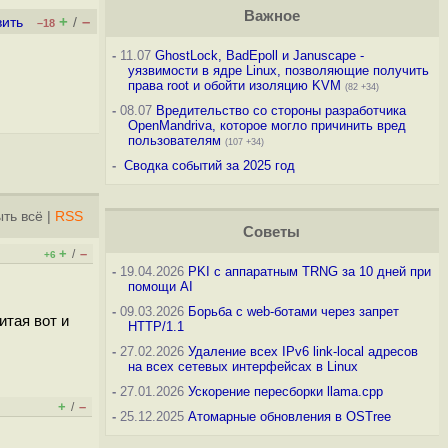
Важное
+
–
вить
/
–18
-
11.07
GhostLock, BadEpoll и Januscape -
уязвимости в ядре Linux, позволяющие получить
права root и обойти изоляцию KVM
(82 +34)
-
08.07
Вредительство со стороны разработчика
OpenMandriva, которое могло причинить вред
пользователям
(107 +34)
-
Сводка событий за 2025 год
ть всё
|
RSS
Советы
+
–
/
+6
-
19.04.2026
PKI с аппаратным TRNG за 10 дней при
помощи AI
-
09.03.2026
Борьба с web-ботами через запрет
итая вот и
HTTP/1.1
-
27.02.2026
Удаление всех IPv6 link-local адресов
на всех сетевых интерфейсах в Linux
-
27.01.2026
Ускорение пересборки llama.cpp
+
–
/
-
25.12.2025
Атомарные обновления в OSTree