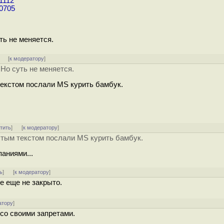
1112
30705
ть не меняется.
]
[
к модератору
]
 Но суть не меняется.
текстом послали MS курить бамбук.
тить
]
[
к модератору
]
рытым текстом послали MS курить бамбук.
аниями...
ь
]
[
к модератору
]
се еще не закрыто.
атору
]
 со своими запретами.