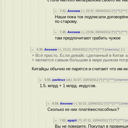
7.41
,
Аноним
(
-
), 23:37, 09/04/2012 [
^
] [
^^
] [
^^^
]
Наши пока ток подписали договорённ
по старому.
7.45
,
Аноним
(
-
), 23:56, 09/04/2012 [
^
] [
^^
] [
^^^
]
там предпочитают грабить чужое
4.35
,
Аноним
(
-
), 23:22, 09/04/2012 [
^
] [
^^
] [
^^^
] [
ответить
]
[
↑
] 
> Всё просто. Если девайс сделанный в Китае з
> является самым большим в мире рынком потр
Китайцы обычно не парятся и считают что им их
5.55
,
pavlinux
(
ok
), 01:07, 10/04/2012 [
^
] [
^^
] [
^^^
] [
ответит
1.5. млрд + 1 млрд. индусов.
6.59
,
Аноним
(
-
), 02:10, 10/04/2012 [
^
] [
^^
] [
^^^
] [
отве
Сколько из них платёжеспособных?
7.62
,
agapit
(
?
), 07:11, 10/04/2012 [
^
] [
^^
] [
^^^
] [
о
Вы не поверите. Покупал в провинц