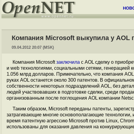
НОВ
Компания Microsoft выкупила у AOL 
09.04.2012 20:07 (MSK)
Компания Microsoft
заключила
с AOL сделку о приобре
и web технологиями, социальными сетями, генерацией ко
1.056 млрд долларов. Примечательно, что компания AOL
руках AOL останется около 300 патентов. В официально
собственности некоторых подразделений AOL, без детал
людей участвовавших в подготовке сделки, среди прод
организованным после поглощения AOL компании Netsca
Таким образом, Microsoft переданы патенты, зарегис
затрагивающие многие основополагающие технологии, 
время патентную агрессию Microsoft против Linux, Chro
использованы для оказания давления на конкурирующие