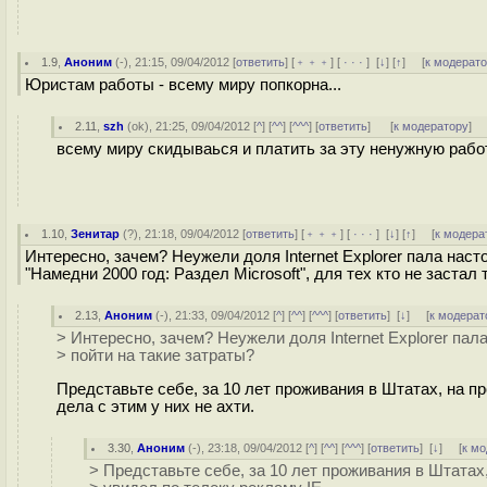
1.9
,
Аноним
(
-
), 21:15, 09/04/2012 [
ответить
] [
﹢﹢﹢
] [
· · ·
]
[
↓
] [
↑
] [
к модерат
Юристам работы - всему миру попкорна...
2.11
,
szh
(
ok
), 21:25, 09/04/2012 [
^
] [
^^
] [
^^^
] [
ответить
]
[
к модератору
]
всему миру скидываься и платить за эту ненужную работ
1.10
,
Зенитар
(
?
), 21:18, 09/04/2012 [
ответить
] [
﹢﹢﹢
] [
· · ·
]
[
↓
] [
↑
] [
к модера
Интересно, зачем? Неужели доля Internet Explorer пала нас
"Намедни 2000 год: Раздел Microsoft", для тех кто не застал 
2.13
,
Аноним
(
-
), 21:33, 09/04/2012 [
^
] [
^^
] [
^^^
] [
ответить
]
[
↓
] [
к модерат
> Интересно, зачем? Неужели доля Internet Explorer пал
> пойти на такие затраты?
Представьте себе, за 10 лет проживания в Штатах, на 
дела с этим у них не ахти.
3.30
,
Аноним
(
-
), 23:18, 09/04/2012 [
^
] [
^^
] [
^^^
] [
ответить
]
[
↓
] [
к м
> Представьте себе, за 10 лет проживания в Штата