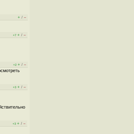
+
–
/
+
–
/
+7
+
–
/
+2
осмотреть
+
–
/
+3
ействительно
+
–
/
+3