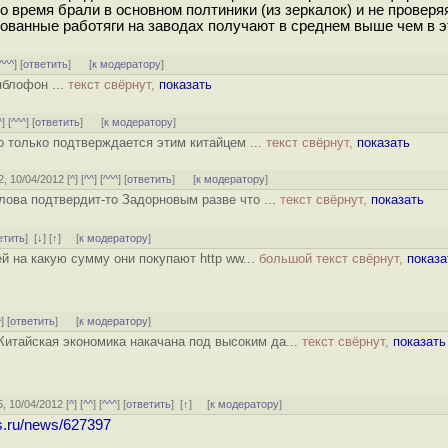
то время брали в основном полтиники (из зеркалок) и не проверя
рованные работяги на заводах получают в среднем выше чем в э
^^^
] [
ответить
]
[
к модератору
]
яблофон ...
текст свёрнут,
показать
^
] [
^^^
] [
ответить
]
[
к модератору
]
 только подтверждается этим китайцем ...
текст свёрнут,
показать
2, 10/04/2012 [
^
] [
^^
] [
^^^
] [
ответить
]
[
к модератору
]
лова подтвердит-то Задорновым разве что ...
текст свёрнут,
показать
етить
]
[
↓
] [
↑
] [
к модератору
]
й на какую сумму они покупают http ww...
большой текст свёрнут,
показа
^
] [
ответить
]
[
к модератору
]
 Китайская экономика накачана под высоким да...
текст свёрнут,
показать
5, 10/04/2012 [
^
] [
^^
] [
^^^
] [
ответить
]
[
↑
] [
к модератору
]
s.ru/news/627397