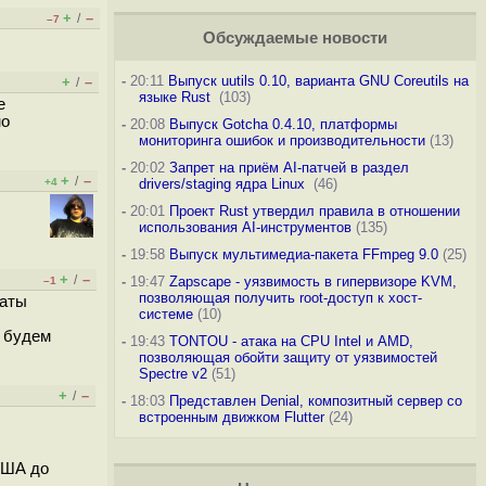
+
–
/
–7
Обсуждаемые новости
-
20:11
Выпуск uutils 0.10, варианта GNU Coreutils на
+
–
/
языке Rust
(103)
е
но
-
20:08
Выпуск Gotcha 0.4.10, платформы
мониторинга ошибок и производительности
(13)
-
20:02
Запрет на приём AI-патчей в раздел
+
–
/
+4
drivers/staging ядра Linux
(46)
-
20:01
Проект Rust утвердил правила в отношении
использования AI-инструментов
(135)
-
19:58
Выпуск мультимедиа-пакета FFmpeg 9.0
(25)
+
–
/
-
19:47
Zapscape - уязвимость в гипервизоре KVM,
–1
позволяющая получить root-доступ к хост-
латы
системе
(10)
ы будем
-
19:43
TONTOU - атака на CPU Intel и AMD,
позволяющая обойти защиту от уязвимостей
Spectre v2
(51)
+
–
/
-
18:03
Представлен Denial, композитный сервер со
встроенным движком Flutter
(24)
США до