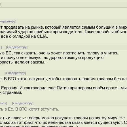
у
]
модератору
]
ят продавать на рынке, который является самым большим в мир
значимый удар по прибыли производителя. Такие девайсы обыч
 всё с оглядкой на США.
↓
] [
к модератору
]
 в ЕС, так сказать, очень хочет протиснуть голову в унитаз..
и и прочую некчёмную, но дорогостоющую продукцию.
орасты делают заказы..
]
[
к модератору
]
Ес. В ВТО хотят вступить, чтобы торговать нашим товаром без п
 Евразия. И как говорил ещё Путин при первом своём сроке - м
и странами.
тить
]
[
к модератору
]
ь в Ес. В ВТО хотят вступить,
есть и плюсы: теперь можно покупать товары по всему миру. Не
лько за тот факт что их величества оказывается существуют. 
селения еще ни разу не докатывались :)