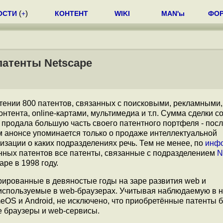
ОСТИ
(
+
)
КОНТЕНТ
WIKI
MAN'ы
ФО
патенты Netscape
тении 800 патентов, связанных с поисковыми, рекламными
нтента, online-картами, мультимедиа и т.п. Сумма сделки с
 продала большую часть своего патентного портфеля - посл
м анонсе упоминается только о продаже интеллектуальной
изации о каких подразделениях речь. Тем не менее, по
инф
анных патентов все патенты, связанные с подразделением
N
pe в 1998 году.
трированные в девяностые годы на заре развития web и
используемые в web-браузерах. Учитывая наблюдаемую в 
meOS и Android, не исключено, что приобретённые патенты б
 браузеры и web-сервисы.