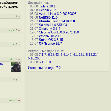
я забирали
Дистрибутивы:
тойстране.
05.08
Tails 7.10.1
04.08
Deepin 25.2.1
03.08
Azure Linux 3.0.20260803
+
–
/
01.08
NetBSD 11.0
24.07
Ubuntu Touch 24.04 2.0
23.07
Solaris 11.4 SRU94
21.07
Omarchy 3.8.4
+
–
/
+3
19.07
Chrome OS 150.0.7871.150
17.07
Whonix 18.2.1.9
16.07
SteamOS 3.8.15
16.07
OPNsense 26.7
+
–
/
Актуальные ядра Linux:
06.08
7.1.7
,
6.18.43
,
6.6.149
,
6.1.181
,
5.15.214
,
5.10.263
+
–
/
+2
03.08
6.12.101
ть
Изменения в ядре 7.2
+
–
/
+
–
/
+1