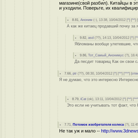
магазине(свой разбил). Китайцы в э
и уходили. Поверьте, их квалифици
8.81
,
Аноним
(
-
), 13:38, 10/04/2012 [
^
] [
^^
] [
А как же китаец продавший почку за 
9.82
,
asd
(
??
), 14:13, 10/04/2012 [
^
] [
^
Ябломаны вообще улетевшие, что
9.86
,
Тот_Самый_Анонимус
(
?
), 16:4
Да песдит товарищ Как он свои с
7.66
,
ptr
(
??
), 08:30, 10/04/2012 [
^
] [
^^
] [
^^^
] [
отв
Я не думаю, что это интересно Интересне
8.79
,
iCat
(
ok
), 13:11, 10/04/2012 [
^
] [
^^
] [
^^
Это если не учитывать тот факт, что
7.71
,
Потомок изобретателя колеса
(
?
), 11:4
Не так уж и мало --
http://www.3dnew