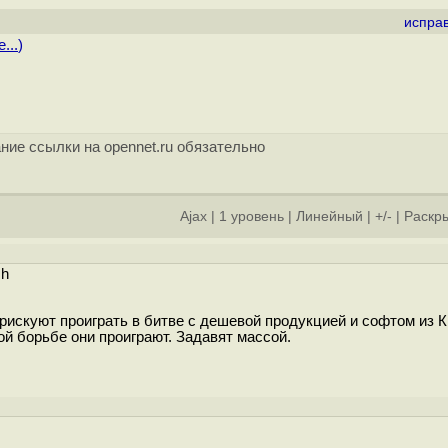
испра
...
)
ние ссылки на opennet.ru обязательно
Ajax
|
1 уровень
|
Линейный
|
+/-
|
Раскры
sh
рискуют проиграть в битве с дешевой продукцией и софтом из К
ой борьбе они проиграют. Задавят массой.