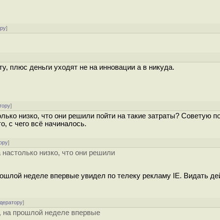
ору
]
у, плюс деньги уходят не на инновации а в никуда.
тору
]
только низко, что они решили пойти на такие затраты? Советую п
то, с чего всё начиналось.
ору
]
а настолько низко, что они решили
прошлой неделе впервые увидел по телеку рекламу IE. Видать д
одератору
]
х, на прошлой неделе впервые