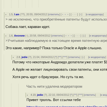
1.5
,
I am
(
??
), 20:55, 09/04/2012 [
ответить
] [
﹢﹢﹢
] [
· · ·
]
[
↑
] [
к модератору
]
> не исключено, что приобретённые патенты будут использ
Собака лает, караван идет.
1.6
,
Аноним
(
-
), 20:58, 09/04/2012 [
ответить
] [
﹢﹢﹢
] [
· · ·
]
[
↓
] [
к модератору
>Учитывая наблюдаемую в настоящее время патентную агресс
Это какие, например? Пока только Oracle и Apple слышно.
2.8
,
jedie
(
?
), 21:04, 09/04/2012 [
^
] [
^^
] [
^^^
] [
ответить
]
[
↓
] [
к модератору
]
Потому что некоторые Андроидо делатели уже платят $1
А Apple не желает лицензировать свои патенты, они хот
Хотя речь идет о браузерах. Но суть та же.
Часть нити удалена модератором
4.19
,
jedie
(
?
), 22:10, 09/04/2012 [
^
] [
^^
] [
^^^
] [
ответить
]
[
к мо
Привет тролль. Вот ссылки тебе