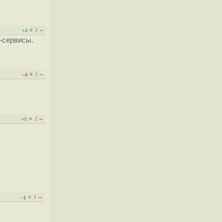
+
–
/
+4
-сервисы.
+
–
/
–4
+
–
/
+5
+
–
/
–1