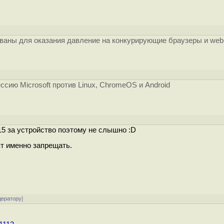
ованы для оказания давление на конкурирующие браузеры и web
]
ию Microsoft против Linux, ChromeOS и Android
5 за устройство поэтому не слышно :D
ят именно запрещать.
дератору
]