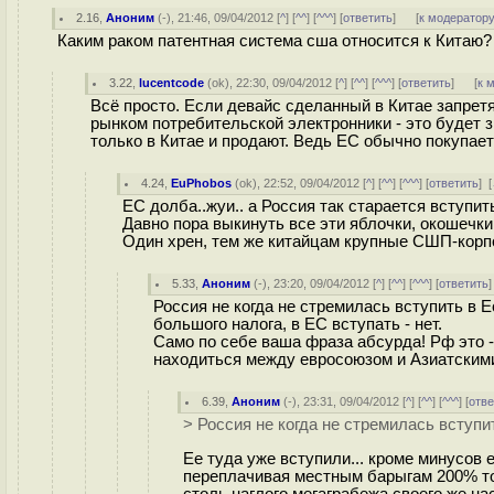
2.16
,
Аноним
(
-
), 21:46, 09/04/2012 [
^
] [
^^
] [
^^^
] [
ответить
]
[
к модератор
Каким раком патентная система сша относится к Китаю?
3.22
,
lucentcode
(
ok
), 22:30, 09/04/2012 [
^
] [
^^
] [
^^^
] [
ответить
]
[
к 
Всё просто. Если девайс сделанный в Китае запрет
рынком потребительской электронники - это будет 
только в Китае и продают. Ведь ЕС обычно покупает
4.24
,
EuPhobos
(
ok
), 22:52, 09/04/2012 [
^
] [
^^
] [
^^^
] [
ответить
]
[
ЕС долба..жуи.. а Россия так старается вступить
Давно пора выкинуть все эти яблочки, окошечк
Один хрен, тем же китайцам крупные СШП-корп
5.33
,
Аноним
(
-
), 23:20, 09/04/2012 [
^
] [
^^
] [
^^^
] [
ответить
Россия не когда не стремилась вступить в 
большого налога, в ЕС вступать - нет.
Само по себе ваша фраза абсурда! Рф это -
находиться между евросоюзом и Азиатским
6.39
,
Аноним
(
-
), 23:31, 09/04/2012 [
^
] [
^^
] [
^^^
] [
отве
> Россия не когда не стремилась вступит
Ее туда уже вступили... кроме минусов 
переплачивая местным барыгам 200% то
столь наглого мегаграбежа своего же на