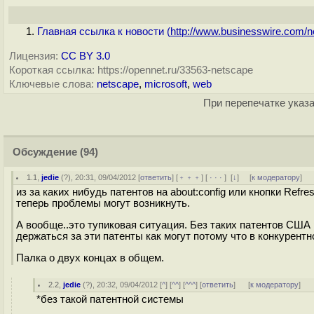
Главная ссылка к новости (
http://www.businesswire.com/ne
Лицензия:
CC BY 3.0
Короткая ссылка: https://opennet.ru/33563-netscape
Ключевые слова:
netscape
,
microsoft
,
web
При перепечатке указа
Обсуждение
(94)
1.1
,
jedie
(
?
), 20:31, 09/04/2012 [
ответить
] [
﹢﹢﹢
] [
· · ·
]
[
↓
] [
к модератору
]
из за каких нибудь патентов на about:config или кнопки Refre
теперь проблемы могут возникнуть.
А вообще..это тупиковая ситуация. Без таких патентов США 
держаться за эти патенты как могут потому что в конкурентн
Палка о двух концах в общем.
2.2
,
jedie
(
?
), 20:32, 09/04/2012 [
^
] [
^^
] [
^^^
] [
ответить
]
[
к модератору
]
*без такой патентной системы