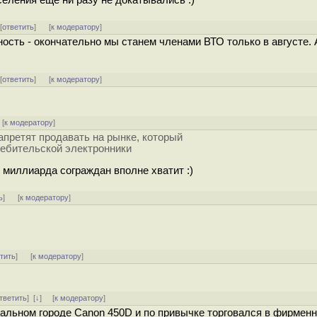
 [
ответить
]
[
к модератору
]
ость - окончательно мы станем членами ВТО только в августе. 
 [
ответить
]
[
к модератору
]
[
к модератору
]
апретят продавать на рынке, который
ебительской электронники
 миллиарда сограждан вполне хватит :)
ь
]
[
к модератору
]
тить
]
[
к модератору
]
тветить
]
[
↓
] [
к модератору
]
иальном городе Canon 450D и по привычке торговался в фирмен