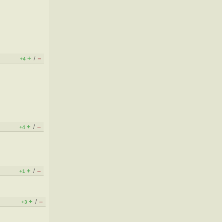
+
–
/
+4
+
–
/
+4
+
–
/
+1
+
–
/
+3