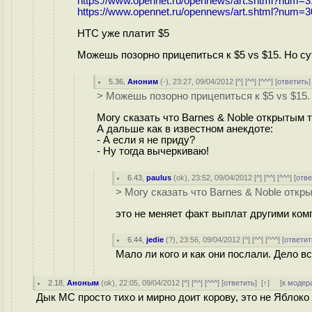
https://www.opennet.ru/opennews/art.shtml?num=3
https://www.opennet.ru/opennews/art.shtml?num=
HTC уже платит $5
Можешь позорно прицепиться к $5 vs $15. Но су
5.36
,
Аноним
(
-
), 23:27, 09/04/2012 [
^
] [
^^
] [
^^^
] [
ответить
> Можешь позорно прицепиться к $5 vs $15.
Могу сказать что Barnes & Noble открытым 
А дальше как в известном анекдоте:
- А если я не приду?
- Ну тогда вычеркиваю!
6.43
,
paulus
(
ok
), 23:52, 09/04/2012 [
^
] [
^^
] [
^^^
] [
отве
> Могу сказать что Barnes & Noble отк
это не меняет факт выплат другими комп
6.44
,
jedie
(
?
), 23:56, 09/04/2012 [
^
] [
^^
] [
^^^
] [
ответит
Мало ли кого и как они послали. Дело в
2.18
,
Аноным
(
ok
), 22:05, 09/04/2012 [
^
] [
^^
] [
^^^
] [
ответить
]
[
↑
] [
к модер
Дык МС просто тихо и мирно доит корову, это не Яблоко